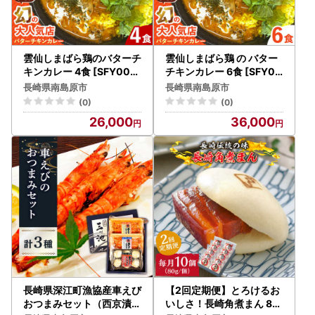
お寄せいただいた個人情報は、寄附金の受付、入金及び返礼
品発送に係る確認・連絡、各種お問い合わせ、寄附の使い道
のお知らせの広報等に利用するものであり、
それ以外の目的で使用するものではありません。返礼品発送
雲仙しまばら鶏のバターチ
雲仙しまばら鶏 の バター
に関して、必要最低限の範囲において返礼品取扱い事業者に
キンカレー 4食 [SFY002]
チキンカレー 6食 [SFY00
カレー
3] カレー
通知します。
長崎県南島原市
長崎県南島原市
(0)
(0)
【南島原市で開催されるイベント情報】
26,000
36,000
感謝塔・尊敬塔などが設置され、精霊流しやステージイベン
ト、花火大会が予定されております。
皆様お誘いあわせの上ご来場ください。
2026年8月22日（土）
14:00～22:00
マリンパークありえ
【ふるさと納税の対象となる地方団体の指定について】
南島原市は令和7年9月26日付総務大臣通知「ふるさと納税
の対象となる地方団体の指定について（通知）」にて、地方
税法（昭和25年法律第226号）第37条の2第2項及び第314条
長崎県深江町漁協産車えび
【2回定期便】とろけるお
の7第2項の規定に基づき、ふるさと納税の対象となる地方団
おつまみセット（西京漬け
いしさ！長崎角煮まん 80