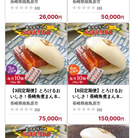
、塩糀漬け、しゅうまい）
ｇ × 10個 入り / 角煮まん
体として指定されました。
長崎県南島原市
長崎県南島原市
３人前 / 南島原市 / 三ツ
じゅう 肉まん 中華まん /
指定対象期間は、令和7年10月1日から令和8年9月30日まで
(0)
(0)
池 [SCK006]
南島原市 / ふるさと企画 [
です。
26,000
50,000
SBA048]
＜ワンストップ特例申請書郵送先＞
-------------------------------------------------------
〒859-2211
長崎県南島原市西有家町里坊96番地2
南島原市役所 ふるさと応援寄附係 宛
-------------------------------------------------------
【南島原市ふるさと納税サポート室】
TEL：050-8885-0521
【3回定期便】とろけるお
【6回定期便】とろけるお
Mail：minamishimabara@steamship.co.jp
いしさ！長崎角煮まん 80
いしさ！長崎角煮まん 80
ｇ × 10個 入り / 角煮まん
ｇ × 10個 入り / 角煮まん
受付時間：9:30～17:00
長崎県南島原市
長崎県南島原市
じゅう 肉まん 中華まん /
じゅう 肉まん 中華まん /
※土日祝日及び年末年始を除く
(0)
(0)
南島原市 / ふるさと企画 [
南島原市 / ふるさと企画 [
※年末年始のお問い合わせにつきましては、
75,000
150,000
SBA049]
SBA050]
年明けより順次対応いたしますので、ご返信にお時間を頂戴
いたします。