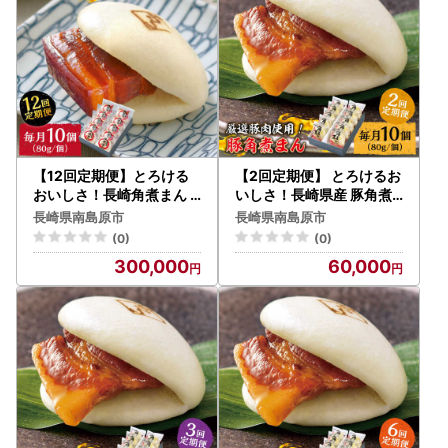
【12回定期便】とろける
【2回定期便】 とろけるお
おいしさ！長崎角煮まん 8
いしさ！長崎県産 豚角煮
0ｇ × 10個 入り / 角煮ま
まん 80ｇ× 10個 入り / 角
長崎県南島原市
長崎県南島原市
んじゅう 肉まん 中華まん /
煮まんじゅう 肉まん 中華
(0)
(0)
南島原市 / ふるさと企画 [
まん / 南島原市 / ふるさと
300,000
60,000
SBA051]
企画 [SBA056]