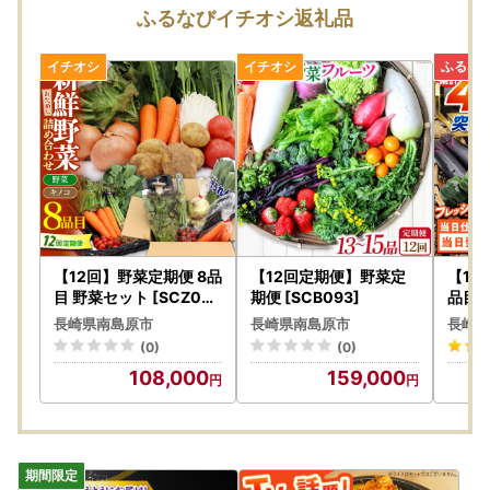
価・着払い）を収受いたします。※ヤマト運輸HPより抜粋
ふるなびイチオシ返礼品
ーーーーーーーーーーーーーーーーーーーーーーーーーーー
ーーーーーーーーーーーーーー
お届け先が変更となる場合は、事前に当市へご連絡をお願い
いたします。
【書類の発送について（年末年始以外）】
※重要※返礼品とは別に、ご入金確認後2週間以内に発送いた
します。
なお、ワンストップ特例申請書は、ご要望の寄附者様のみ同
封いたします。
【12回】野菜定期便 8品
【12回定期便】野菜定
【12
【ワンストップ特例申請アプリ『IAM＜アイアム＞』のお知
目 野菜セット [SCZ030
期便 [SCB093]
品目 
]
19]
らせ】
長崎県南島原市
長崎県南島原市
長崎県
スマホのみでワンストップ特例申請を完結できるアプリ『IA
(0)
(0)
M＜アイアム＞』と『ふるまど』をご利用いただくことで、
108,000
159,000
スマホやパソコンで複数自治体の管理やワンストップ特例申
請ができるようになりました。
詳細については
こちら
をご確認ください。