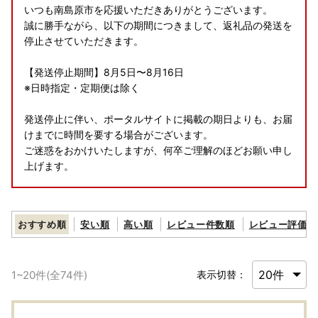
いつも南島原市を応援いただきありがとうございます。
誠に勝手ながら、以下の期間につきまして、返礼品の発送を
停止させていただきます。
【発送停止期間】8月5日〜8月16日
※日時指定・定期便は除く
発送停止に伴い、ポータルサイトに掲載の期日よりも、お届
けまでに時間を要する場合がございます。
ご迷惑をおかけいたしますが、何卒ご理解のほどお願い申し
上げます。
【※重要 ヤマト運輸・転送サービスの有料化についてのお
しらせ】
おすすめ順
安い順
高い順
レビュー件数順
レビュー評価順
2023年6月1日発送分より転送サービスが有料となります。
ーーーーーーーーーーーーーーーーーーーーーーーーーーー
ーーーーーーーーーーーーーー
1
~
20
件(全
74
件)
表示切替：
2023年6月1日（木）受付分より荷物の送り状に記載された
住所以外にお届け先を変更（転送）する場合
送り状記載のお届け先から変更後のお届け先までの運賃（定