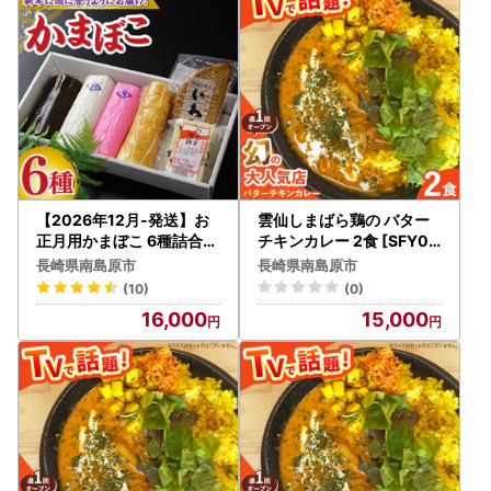
【返礼品のお届けについて】
・返礼品につきましては、提供事業者より直接お届け致しま
す。
なお、納期につきましては、返礼品によって異なりますの
で、商品ページをご確認ください。
（状況によっては、お申込み過多により掲載の配送期日より
お時間がかかる場合がございますので、予めご了承くださ
い。）
発送が完了いたしましたら、メールにてお荷物の問い合わせ
【2026年12月-発送】お
雲仙しまばら鶏の バター
番号をお知らせいたします。
正月用かまぼこ 6種詰合わ
チキンカレー 2食 [SFY00
せ / かまぼこ / 内田蒲鉾店
1] カレー
出荷のタイミングによって、返礼品の到着とメールが前後す
長崎県南島原市
長崎県南島原市
[SAH007]
る場合がございます、何卒ご了承ください。
(10)
(0)
16,000
15,000
※お名前に旧字体または機種依存文字などが含まれている場
合、当市からお送りするメールにおいて、システム上一部の
メールソフトにて文字化けが発生する可能性がございます。
何卒ご了承ください。
【個人情報の取り扱いについて】