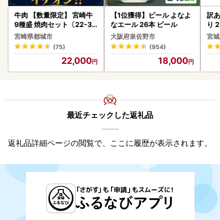
牛肉 【数量限定】 宮崎牛
【1位獲得】ビール よなよ
訳あ
9種盛 焼肉セット〔22-31
なエール 26本 ビール
り 2
-006-600g〕都城 イチオ
鮭
宮崎県都城市
大阪府泉佐野市
宮城
シ!! 牛肉
(75)
(954)
22,000
18,000
最近チェックした返礼品
返礼品詳細ページの閲覧で、ここに履歴が表示されます。