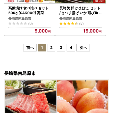
高菜漬け 食べ比べ セット
長崎 海鮮 かまぼこ セット
590g [SAK009] 高菜
/ さつま揚げ いか 飛び魚
じゃこ かまぼこ カマボコ
長崎県南島原市
長崎県南島原市
おつまみ / 南島原市 / しき
(0)
(2)
しま蒲鉾 [SAR008]
5,000
15,000
前へ
1
2
3
4
次へ
長崎県南島原市