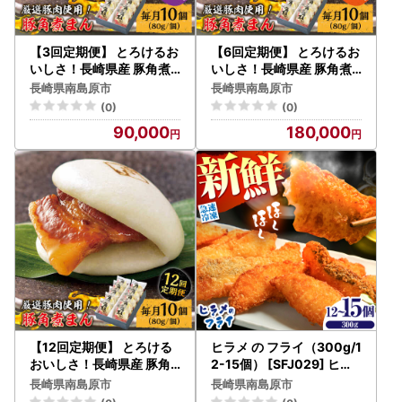
【3回定期便】 とろけるお
【6回定期便】 とろけるお
いしさ！長崎県産 豚角煮
いしさ！長崎県産 豚角煮
まん 80ｇ× 10個 入り / 角
まん 80ｇ× 10個 入り / 角
長崎県南島原市
長崎県南島原市
煮まんじゅう 肉まん 中華
煮まんじゅう 肉まん 中華
(0)
(0)
まん / 南島原市 / ふるさと
まん / 南島原市 / ふるさと
90,000
180,000
企画 [SBA057]
企画 [SBA058]
【12回定期便】 とろける
ヒラメ の フライ（300g/1
おいしさ！長崎県産 豚角
2-15個） [SFJ029] ヒラ
煮まん 80ｇ× 10個 入り /
メ
長崎県南島原市
長崎県南島原市
角煮まんじゅう 肉まん 中