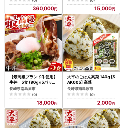
(0)
(0)
華まん / 南島原市 / ふるさ
360,000
15,000
と企画 [SBA059]
【最高級ブランド牛使用】
大平のごはん高菜 140g [S
牛丼 5食 (90g×5パック
AK005] 高菜
) 赤ワイン仕込み 冷凍 レ
長崎県南島原市
長崎県南島原市
トルト 惣菜 肉 牛肉 小分け
(0)
(0)
/ 南島原市 / 道の駅ひまわ
18,000
2,000
り[SFR006]