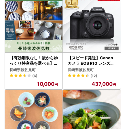
受付時間：9:30～17:30
(土曜日・日曜日・祝日及び12月29日～1月3日を除く)
【有効期限なし！後からゆ
【スピード発送】Canon
っくり特産品を選べる】長
カメラ EOS R10 レンズキ
崎県波佐見町カタログポイ
ット[MA16] ミラーレスカ
長崎県波佐見町
長崎県波佐見町
ント
メラ
(6)
(12)
10,000
437,000