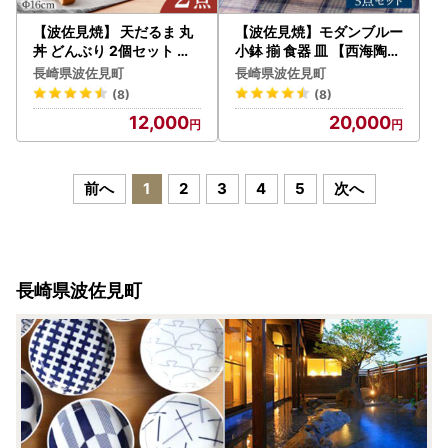
【波佐見焼】 天だるま 丸
【波佐見焼】モダンブルー
丼 どんぶり 2個セット 食
小鉢 揃 食器 皿 【西海陶器
器 皿 【陶豊】 [OE06] 波
】 73512 5 [OA174] 波佐
長崎県波佐見町
長崎県波佐見町
佐見焼
見焼
(8)
(8)
12,000
20,000
前へ
1
2
3
4
5
次へ
長崎県波佐見町