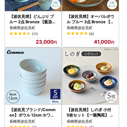
【波佐見焼】どんぶり ブ
【波佐見焼】オーバルボウ
ルー 2点 Bronze 【藍染窯
ル ブルー 3点 Bronze 【藍
】 ペア 丼 ボウル 深皿 ブ
染窯】 カレー皿 パスタ皿
長崎県波佐見町
長崎県波佐見町
ロンズ [JC28]
深皿 ブロンズ [JC26]
(11)
(8)
23,000
41,000
【波佐見ブランド/Comm
【波佐見焼】しのぎ 小付
on】ボウル 12cm ホワイ
5枚セット【一龍陶苑】 [
ト 5個セット 食器 皿 【東
CC39] 波佐見焼 小鉢 小皿
長崎県波佐見町
長崎県波佐見町
京西海】 [DD120]