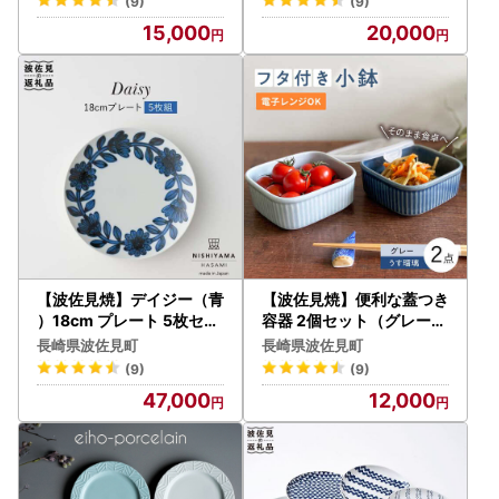
(9)
(9)
15,000
20,000
【波佐見焼】デイジー（青
【波佐見焼】便利な蓋つき
）18cm プレート 5枚セッ
容器 2個セット（グレー・
ト 食器 皿 【西山】【NISH
うす瑠璃） 小鉢 小皿 食器
長崎県波佐見町
長崎県波佐見町
IYAMAJAPAN】 [CB66]
【和山】 [WB77] 波佐見
(9)
(9)
波佐見焼
焼
47,000
12,000