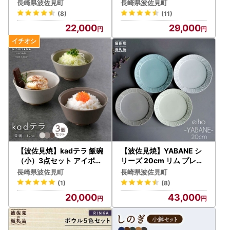
ト【まるしん】 角皿 プレ
】 [CC05]
長崎県波佐見町
長崎県波佐見町
ート 食器 [WD12] 波佐見
(8)
(11)
焼
22,000
29,000
【波佐見焼】kadテラ 飯碗
【波佐見焼】YABANE シ
（小）3点セット アイボリ
リーズ 20cm リム プレー
ー・サンド・モカ【NISHI
ト 4枚セット 食器 皿 【永
長崎県波佐見町
長崎県波佐見町
YAMAJAPAN】[CB136]
峰製磁】【eiho】 [RA50]
(1)
(8)
波佐見焼
20,000
43,000