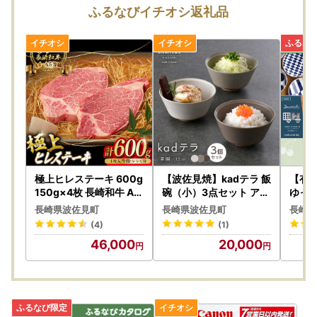
お届けする返礼品には個体差が生じる場合があります。
ふるなびイチオシ返礼品
下部記載の「個体差について」、「破損・欠陥について」を
必ずご一読のうえ、お申し込みください。
・
個体差について
・
破損・欠陥について
【資料請求の方はこちら】
波佐見町ふるさと納税カタログ『Like』をご希望の方は、下
記フォームよりご入力ください。
https://r302.net/?id=hasami_catalog_furunavi
【ふるさと納税の対象となる地方団体の指定について】
極上ヒレステーキ 600g
【波佐見焼】kadテラ 飯
【有
波佐見町は、令和7年9月26日付で総務大臣から「ふるさと
150g×4枚 長崎和牛 A4
碗（小）3点セット アイ
ゆっ
?A5【野中精肉店】[VF
ボリー・サンド・モカ【
】長
納税」対象団体としての指定を受けました。昨年度に引き続
長崎県波佐見町
長崎県波佐見町
長崎県
37] ヒレステーキヒレス
NISHIYAMAJAPAN】[
グポ
き、皆さまからお寄せいただくご寄附は、所得税・個人住民
(4)
(1)
テーキヒレステーキ
CB136]
税の控除対象となります。これからも町づくりに力を注いで
46,000
20,000
まいりますので、応援をよろしくお願いいたします。
■お問合わせ先■
波佐見町ふるさと納税サポート室
TEL：050-8885-0485・MAIL：hasami@steamship.co.jp