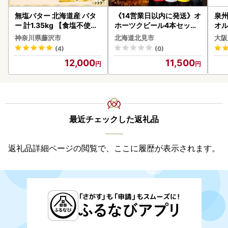
無塩バター 北海道産 バタ
《14営業日以内に発送》オ
泉州
ー 計1.35kg 【食塩不使用
ホーツクビール4本セット
オル
】
( 飲料 飲み物 お酒 ビール
神奈川県藤沢市
北海道北見市
大阪
クラフトビール 瓶ビール
(4)
(0)
贈答 ギフト 贈り物 お中元
12,000
11,500
御中元 お歳暮 御歳暮 お祝
い プレゼント モルトビー
ル 麦芽100% 熨斗 のし )【
028-0064】
最近チェックした返礼品
返礼品詳細ページの閲覧で、ここに履歴が表示されます。