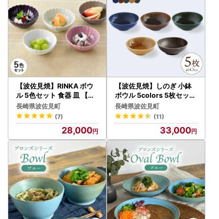
【波佐見焼】RINKA ボウ
【波佐見焼】しのぎ 小鉢
ル 5色セット 食器 皿 【長
ボウル 5colors 5枚セット
十郎窯】 [AE38] 波佐見焼
食器 皿 【一龍陶苑】 [CC
長崎県波佐見町
長崎県波佐見町
25] 波佐見焼
(7)
(11)
28,000
33,000