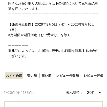
円滑なお受け取りの観点から以下の期間において返礼品の発
送を停止いたします。
ーーーーーーーーーーーーーーーーーーーーーーーーーーー
ーーーーーー
【発送停止期間】2026年8月5日（水）～2026年8月16日
（日）
※定期便や期日指定（お中元含む）を除く。
ーーーーーーーーーーーーーーーーーーーーーーーーーーー
ーーーーーー
返礼品によっては、お届けに若干のお時間を頂戴する場合が
ございます。
【個人情報の取り扱いについて】
お寄せいただいた個人情報は、寄附金の受付、入金及び返礼
おすすめ順
安い順
高い順
レビュー件数順
レビュー評価順
品発送に係る確認・連絡、各種お問い合わせ、寄附の使い道
のお知らせの広報等に利用するものであり、それ以外の目的
で使用するものではありません。返礼品発送に関して、必要
1
~
20
件(全
4183
件)
表示切替：
最低限の範囲において返礼品取扱い事業者に通知します。
【波佐見焼の個体差・破損・欠陥について】