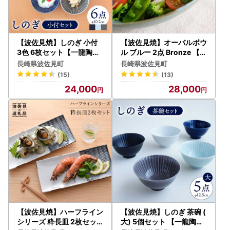
【波佐見焼】しのぎ 小付
【波佐見焼】オーバルボウ
3色 6枚セット【一龍陶苑
ル ブルー 2点 Bronze 【藍
】 [CC38] 波佐見焼 食器
染窯】 ペア カレー皿 パス
長崎県波佐見町
長崎県波佐見町
小鉢 皿
タ皿 深皿 ブロンズ [JC25
(15)
(13)
]
24,000
28,000
【波佐見焼】ハーフライン
【波佐見焼】しのぎ 茶碗 (
シリーズ 粋長皿 2枚セッ
大) 5個セット 【一龍陶苑