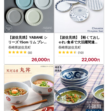
【波佐見焼】YABANE シ
【波佐見焼】【軽くておし
リーズ 15cm リム プレー
ゃれ♪食卓で大活躍間違い
ト 4枚セット 食器 皿 【永
なし】シュエット プレー
長崎県波佐見町
長崎県波佐見町
峰製磁】【eiho】 [RA49]
ト (小) 5枚セット 食器 皿
(8)
(10)
波佐見焼 九州
【福田陶器店】 [PA05] 波
26,000
22,000
佐見焼