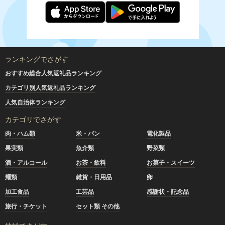
ランキングでさがす
おすすめ総合人気返礼品ランキング
カテゴリ別人気返礼品ランキング
人気自治体ランキング
カテゴリでさがす
肉・ハム類
米・パン
電化製品
果実類
魚介類
野菜類
酒・アルコール
お茶・飲料
お菓子・スイーツ
麺類
雑貨・日用品
卵
加工食品
工芸品
感謝状・記念品
旅行・チケット
セット類 その他