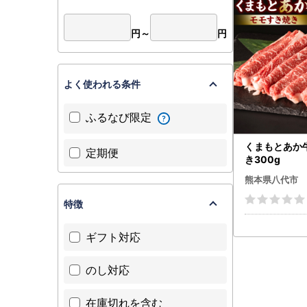
円～
円
よく使われる条件
ふるなび限定
くまもとあか
定期便
き300g
熊本県八代市
特徴
ギフト対応
のし対応
在庫切れを含む