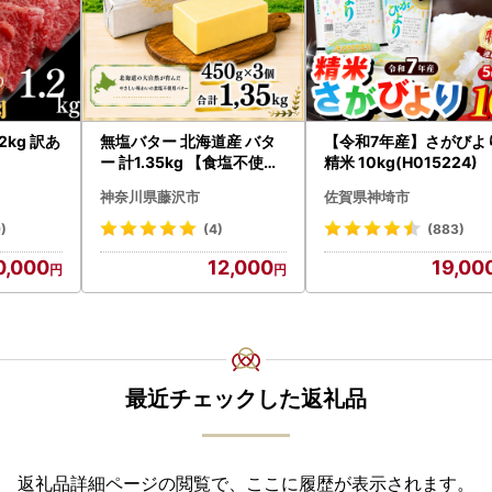
2kg 訳あ
無塩バター 北海道産 バタ
【令和7年産】さがびよ
ー 計1.35kg 【食塩不使用
精米 10kg(H015224)
】
神奈川県藤沢市
佐賀県神埼市
)
(4)
(883)
0,000
12,000
19,00
最近チェックした返礼品
返礼品詳細ページの閲覧で、ここに履歴が表示されます。