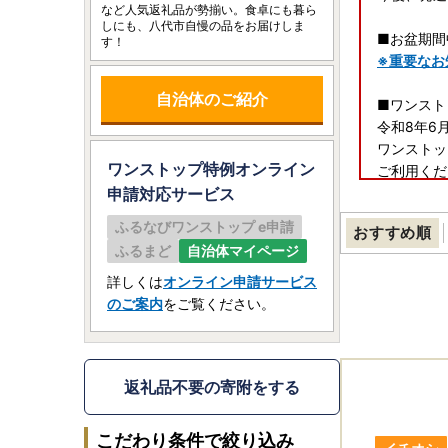
など人気返礼品が勢揃い。食卓にも暮ら
しにも、八代市自慢の品をお届けしま
■お盆期間
す！
※重要なお
自治体のご紹介
■ワンスト
令和8年6
ワンストッ
ワンストップ特例オンライン
ご利用くだ
申請
対応サービス
紙のワンス
ふるなびワンストップ e申請
おすすめ順
お問い合わせ
ふるまど
自治体マイページ
■寄附管理
詳しくは
オンライン申請サービス
熊本県八代
のご案内
をご覧ください。
ージ」に対
ぜひご活用
返礼品不要の寄附をする
こだわり条件で絞り込み