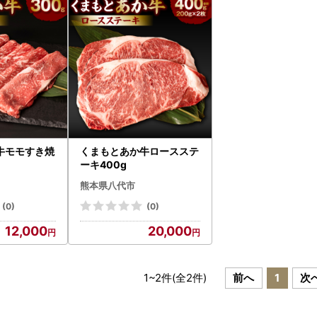
牛モモすき焼
くまもとあか牛ロースステ
ーキ400g
熊本県八代市
(0)
(0)
12,000
20,000
1
~
2
件(全
2
件)
前へ
1
次