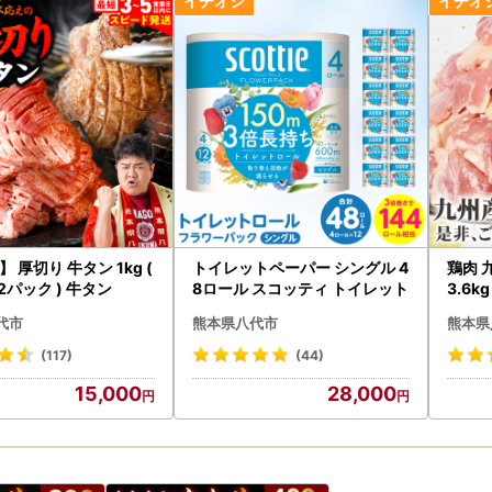
 厚切り 牛タン 1kg (
トイレットペーパー シングル 4
鶏肉 
 2パック ) 牛タン
8ロール スコッティ トイレット
3.6k
代市
熊本県八代市
熊本県
(117)
(44)
15,000
28,000