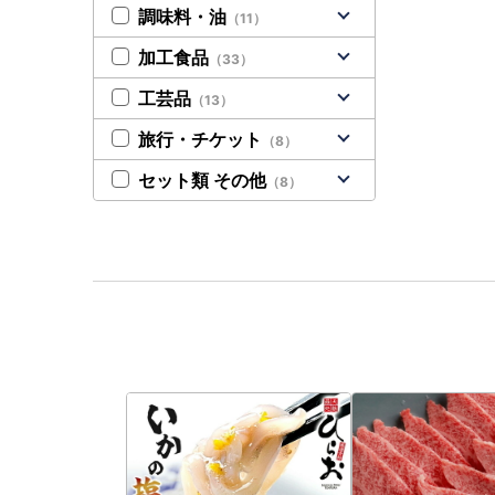
調味料・油
（11）
加工食品
（33）
工芸品
（13）
旅行・チケット
（8）
セット類 その他
（8）