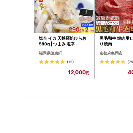
塩辛 イカ 天麩羅処ひらお
黒毛和牛 焼肉用1.
580g | つまみ 塩辛
り焼肉
福岡県須恵町
京都府亀岡市
(12)
(79
12,000
4