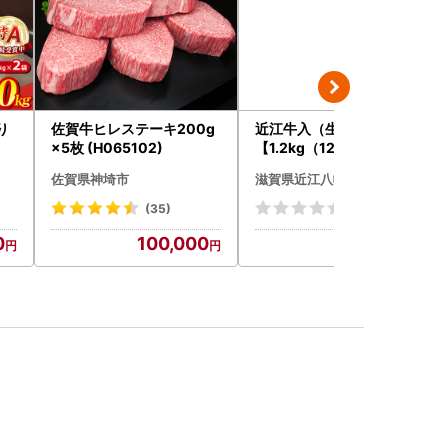
り
佐賀牛ヒレステーキ200g
近江牛入（生）ハンバーグ
×5枚 (H065102)
【1.2kg（120ｇ×10個）
】【AG09W】
佐賀県神埼市
滋賀県近江八幡市
(35)
(0)
0
100,000
13,000