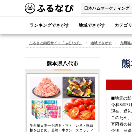
ランキングでさがす
地域でさがす
カテゴ
ふるさと納税サイト「ふるなび」
地域でさがす
九州地
熊
熊本県八代市
■地震の影
令和8年7
現在、返礼
このため、
寄附者の皆
生産量日本一を誇るトマト・い草・晩白
柚をはじめ、若鶏・牛タン・スコッティ
今後、発送