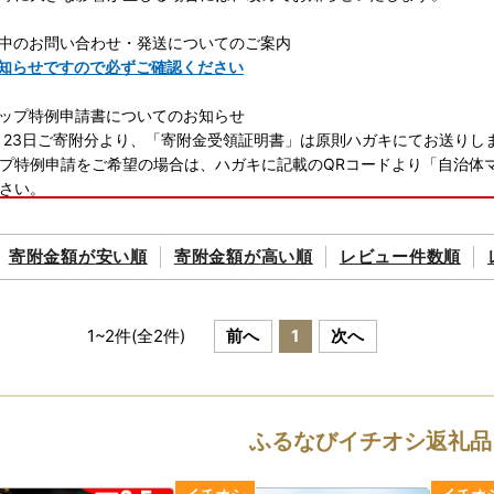
中のお問い合わせ・発送についてのご案内
知らせですので必ずご確認ください
ップ特例申請書についてのお知らせ
月23日ご寄附分より、「寄附金受領証明書」は原則ハガキにてお送りし
プ特例申請をご希望の場合は、ハガキに記載のQRコードより「自治体
さい。
トップ特例申請書をご希望の場合は、八代市役所までご連絡いただけれ
寄附金額が
安い順
寄附金額が
高い順
レビュー件数順
先（電話番号）：050-3108-9312
及びオンラインワンストップ特例申請について
市へお申し込みいただきましたご寄附の管理及びワンストップ特例申請の
1
~
2
件(全
2
件)
前へ
1
次へ
応しております。
くださいませ。
ふるなびイチオシ返礼品