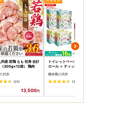
九州産 若鶏 もも 切身 合計
トイレットペーパー ダブル 16
トイ
g （300g×12袋） 鶏肉
ロール ＋ ティッシュ 16箱 セッ
ロ
ト スコッティ ティッシュ トイ
八代市
熊本県八代市
熊
レット
(25)
(30)
13,500
19,000