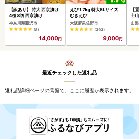
【訳あり】 特大 西京漬け
えび 1.7kg 特大5Lサイズ
【置
4種 8切 西京漬け
むきえび
士山
BK1
神奈川県藤沢市
大阪府泉佐野市
山梨
(8)
(393)
14,000
9,000
最近チェックした返礼品
返礼品詳細ページの閲覧で、ここに履歴が表示されます。