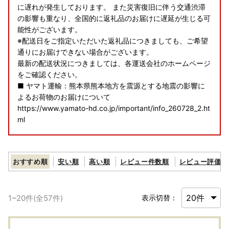
に遅れが発生しております。 また災害復旧に伴う交通渋滞
の影響も重なり、全国的に返礼品のお届けに遅延が生じる可
能性がございます。
※配送日をご指定いただいた返礼品につきましても、ご希望
通りにお届けできない場合がございます。
最新の配送状況につきましては、各運送会社のホームページ
をご確認ください。
■ ヤマト運輸：熊本県熊本地方を震源とする地震の影響に
よるお荷物のお届けについて
https://www.yamato-hd.co.jp/important/info_260728_2.ht
ml
■ 佐川急便：令和8年熊本地震に伴う集配への影響について
https://www2.sagawa-exp.co.jp/information/detail/406/
おすすめ順
安い順
高い順
レビュー件数順
レビュー評価順
■ 日本郵便（ゆうパック）：熊本県熊本地方を震源とする
地震の影響について
1
~
20
件(全
57
件)
表示切替：
https://www.post.japanpost.jp/newsrelease/pressrelease/
9879629480.html