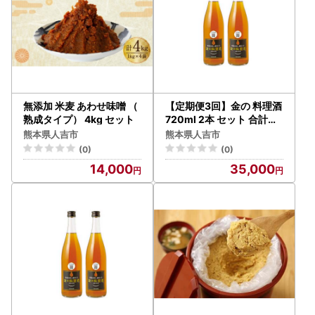
無添加 米麦 あわせ味噌 （
【定期便3回】金の 料理酒
熟成タイプ） 4kg セット
720ml 2本 セット 合計約
4.3L 焼酎
熊本県人吉市
熊本県人吉市
(0)
(0)
14,000
35,000