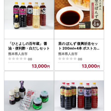
「ひとよしの百年蔵」 醤
里の ぽんず 復興祈念セッ
油・便利酢・白だしセット
ト 200ml×4本 ポストカ
ード4枚付
熊本県人吉市
熊本県人吉市
(0)
(0)
13,000
13,000