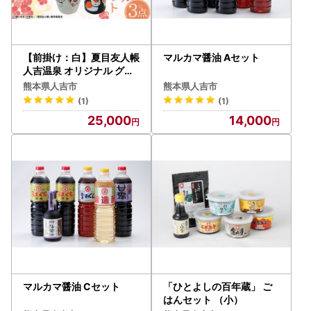
【前掛け：白】夏目友人帳
マルカマ醤油 Aセット
人吉温泉 オリジナル グッ
ズ セット
熊本県人吉市
熊本県人吉市
(1)
(1)
25,000
14,000
マルカマ醤油 Cセット
「ひとよしの百年蔵」 ご
はんセット （小）