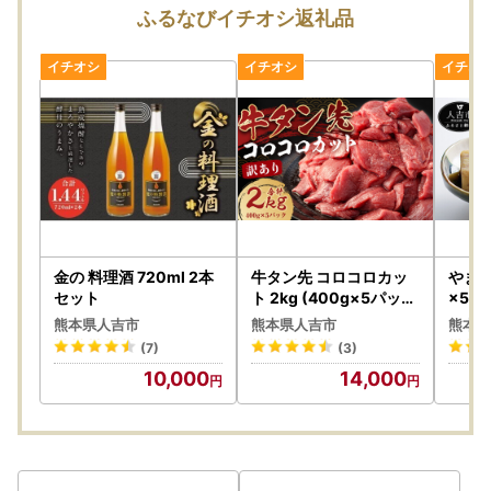
寄附者の皆様にはご不便、ご迷惑をおかけし誠に申し訳ござ
ふるなびイチオシ返礼品
いませんが、何卒ご理解賜りますようお願い申し上げます。
＜詐欺サイト、怪しいSNSの投稿にご注意ください＞
SNSで寄附額よりも高い報酬が得られる寄附を誘導して、個
人情報を騙し取る被害が確認されています｡
怪しいと感じた場合は、お申込みされる前に人吉市までご確
認いただく等、悪質な詐欺には十分ご注意ください｡
人吉市のふるさと納税寄附申し込みサイトにつきましては、
公式HPにてご確認ください｡
金の 料理酒 720ml 2本
牛タン先 コロコロカッ
やまえ
セット
ト 2kg (400g×5パック
×5本
)
熊本県人吉市
熊本県人吉市
熊本県
(7)
(3)
10,000
14,000