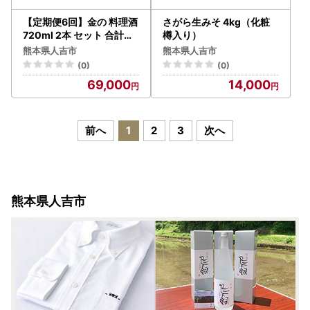
【定期便6回】金の 料理酒
さがら生みそ 4kg（化粧
720ml 2本 セット 合計約
樽入り）
8.6L 焼酎
熊本県人吉市
熊本県人吉市
(0)
(0)
69,000
14,000
前へ
1
2
3
次へ
熊本県人吉市