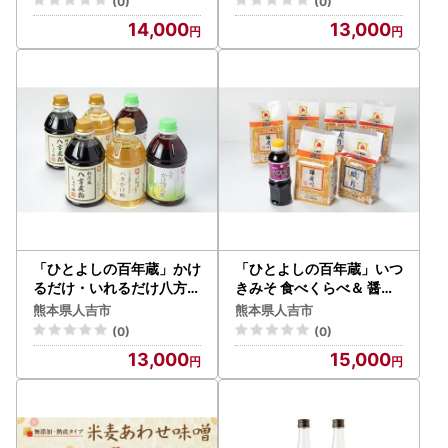
(0)
(0)
14,000
13,000
「ひとよしの百年蔵」かけ
「ひとよしの百年蔵」いつ
るだけ・いれるだけ八方シ
きみそ 食べくらべ＆ 醤油
リーズセット
セット
熊本県人吉市
熊本県人吉市
(0)
(0)
13,000
15,000