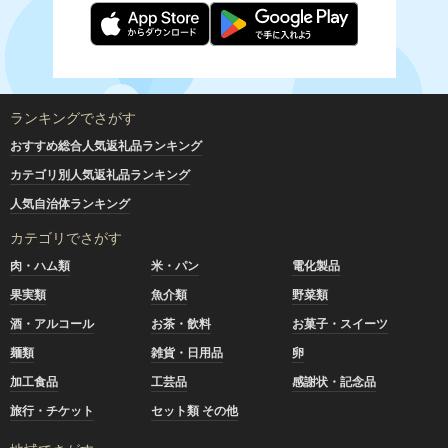
ランキングでさがす
おすすめ総合人気返礼品ランキング
カテゴリ別人気返礼品ランキング
人気自治体ランキング
カテゴリでさがす
肉・ハム類
米・パン
電化製品
果実類
魚介類
野菜類
酒・アルコール
お茶・飲料
お菓子・スイーツ
麺類
雑貨・日用品
卵
加工食品
工芸品
感謝状・記念品
旅行・チケット
セット類 その他