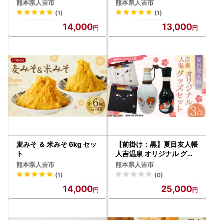
熊本県人吉市
熊本県人吉市
(1)
(1)
14,000
13,000
麦みそ ＆ 米みそ 6kg セッ
【前掛け：黒】夏目友人帳
ト
人吉温泉 オリジナル グッ
ズ セット
熊本県人吉市
熊本県人吉市
(1)
(0)
14,000
25,000