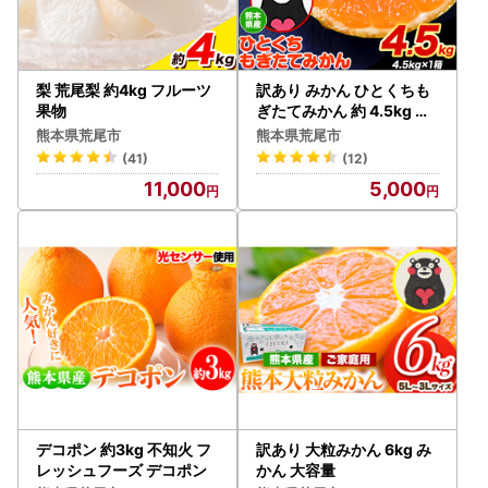
梨 荒尾梨 約4kg フルーツ
訳あり みかん ひとくちも
果物
ぎたてみかん 約 4.5kg フ
ルーツ
熊本県荒尾市
熊本県荒尾市
(41)
(12)
11,000
5,000
デコポン 約3kg 不知火 フ
訳あり 大粒みかん 6kg み
レッシュフーズ デコポン
かん 大容量