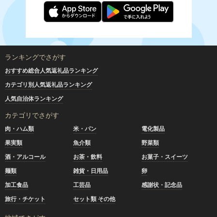
ランキングでさがす
おすすめ総合人気返礼品ランキング
カテゴリ別人気返礼品ランキング
人気自治体ランキング
カテゴリでさがす
肉・ハム類
米・パン
電化製品
果実類
魚介類
野菜類
酒・アルコール
お茶・飲料
お菓子・スイーツ
麺類
雑貨・日用品
卵
加工食品
工芸品
感謝状・記念品
旅行・チケット
セット類 その他