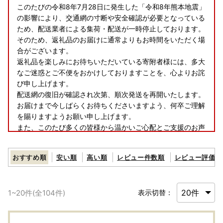
このたびの令和8年7月28日に発生した「令和8年熊本地震」
の影響により、交通網の寸断や安全確認が必要となっている
ため、配送業者による集荷・配送が一時停止しております。​
そのため、返礼品のお届けに通常よりもお時間をいただく場
合がございます。​
返礼品を楽しみにお待ちいただいている寄附者様には、多大
なご迷惑とご不便をおかけしておりますことを、心よりお詫
び申し上げます。​
配送網の復旧が確認され次第、順次発送を再開いたします。
お届けまで今しばらくお待ちくださいますよう、何卒ご理解
を賜りますようお願い申し上げます。​
また、このたび多くの皆様から温かいご心配とご支援のお声
をいただきましたことに、心より感謝申し上げます。​
おすすめ順
安い順
高い順
レビュー件数順
レビュー評価順
【お盆期間の休業日について】
1
~
20
件(全
104
件)
表示切替：
8/11(火)および8/14(金)～8/16(日)のお盆期間につきまして
は、お電話およびメールでの納税・返礼品に関するお問い合
わせ対応はお休みとさせていただきます。