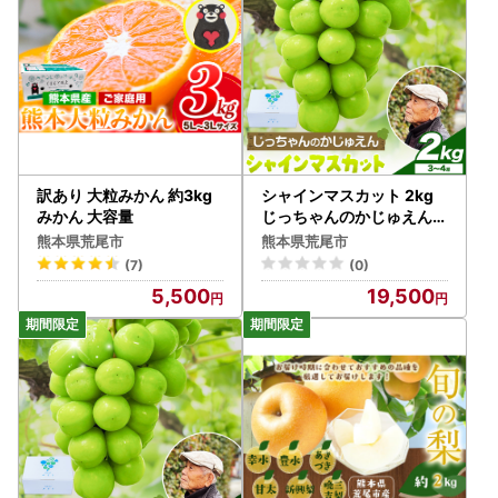
訳あり 大粒みかん 約3kg
シャインマスカット 2kg
みかん 大容量
じっちゃんのかじゅえん《
8月上旬-9月下旬頃出荷》
熊本県荒尾市
熊本県荒尾市
(7)
(0)
5,500
19,500