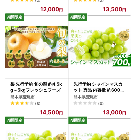
(2)
(2)
12,000
13,500
梨 先行予約 旬の梨 約4.5k
先行予約 シャインマスカ
g～5kgフレッシュフーズ
ット 秀品 内容量 約600g-
700g(1-2房) 日本フルー
熊本県荒尾市
熊本県荒尾市
ツ《7月下旬-8月末頃出荷
(8)
(0)
》熊本県 荒尾市 ぶどう ブ
14,500
13,000
ドウ 果物 フルーツ スイー
ツ デザート ギフト ご贈答