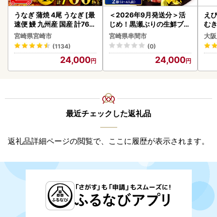
うなぎ 蒲焼 4尾 うなぎ [最
＜2026年9月発送分＞活
えび
速便 鰻 九州産 国産 計760
じめ！黒瀬ぶりの生鮮ブリ
む
g以上]
ロイン2節（1.0kg前後）_
宮崎県宮崎市
宮崎県串間市
大阪
K001-012-2609
(1134)
(0)
24,000
24,000
最近チェックした返礼品
返礼品詳細ページの閲覧で、ここに履歴が表示されます。