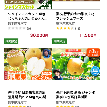
シャインマスカット 4kg
梨 先行予約 旬の梨 約2kg
じっちゃんのかじゅえん《
フレッシュフーズ
8月上旬-9月下旬頃出荷》
熊本県荒尾市
熊本県荒尾市
(0)
(11)
36,000
11,500
先行予約 目野果実直売所
先行予約 梨 新高 ジャンボ
荒尾梨 約2-2.5kg 旬の梨
梨 約3kg 髙口果樹園
熊本県荒尾市
熊本県荒尾市