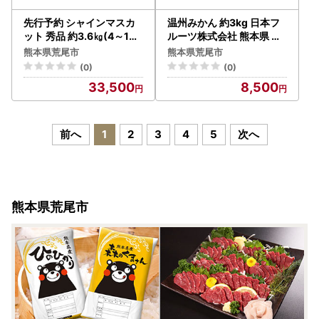
先行予約 シャインマスカ
温州みかん 約3kg 日本フ
ット 秀品 約3.6㎏(4～10
ルーツ株式会社 熊本県 荒
房) 日本フルーツ《7月下
尾市 《10月中旬-2月下旬
熊本県荒尾市
熊本県荒尾市
旬-8月末頃出荷》熊本県
頃出荷》 デコポン 果物 秀
(0)
(0)
荒尾市 ぶどう ブドウ 果物
品 フルーツ スイーツ デザ
33,500
8,500
フルーツ スイーツ デザー
ート ギフト ご贈答
ト ギフト ご贈答
前へ
1
2
3
4
5
次へ
熊本県荒尾市