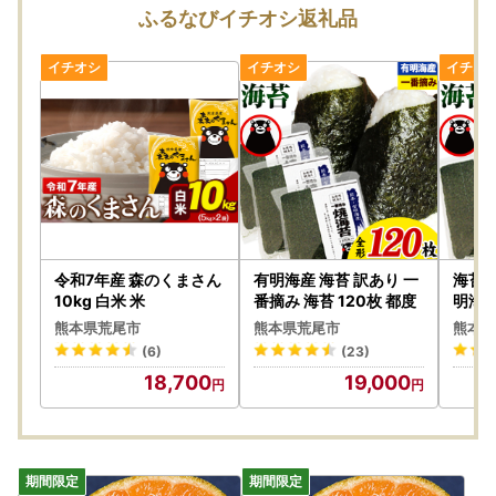
お盆期間にいただきましたお問い合わせにつきましては、8/
ふるなびイチオシ返礼品
17(月)以降にて順次ご対応させていただきます。
【ご寄附受付は365日24時間承り中!】
令和7年産 森のくまさん
有明海産 海苔 訳あり 一
海苔 
10kg 白米 米
番摘み 海苔 120枚 都度
明海産
り×1
熊本県荒尾市
熊本県荒尾市
熊本県
(6)
(23)
18,700
19,000