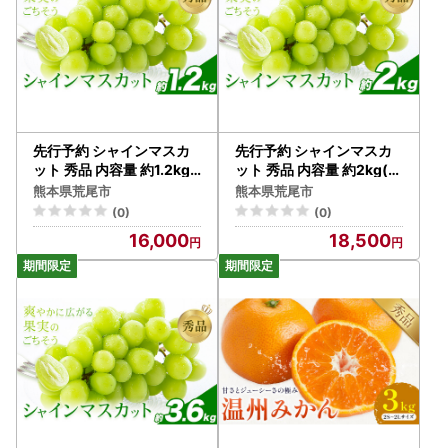
先行予約 シャインマスカ
先行予約 シャインマスカ
ット 秀品 内容量 約1.2kg(
ット 秀品 内容量 約2kg(3
2-5房) 日本フルーツ《7月
-7房) 日本フルーツ《7月
熊本県荒尾市
熊本県荒尾市
下旬-8月末頃出荷》熊本
下旬-8月末頃出荷》熊本
(0)
(0)
県 荒尾市 ぶどう ブドウ 果
県 荒尾市 ぶどう ブドウ 果
16,000
18,500
物 フルーツ スイーツ デザ
物 フルーツ スイーツ デザ
ート ギフト ご贈答
ート ギフト ご贈答