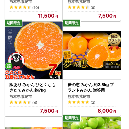
熊本県荒尾市
熊本県荒尾市
(10)
(6)
11,500
7,500
訳あり みかん ひとくちも
夢の恵 みかん 約2.5kg ブ
ぎたてみかん 約7kg
ランドみかん 贈答用
熊本県荒尾市
熊本県荒尾市
(4)
(3)
7,500
8,000