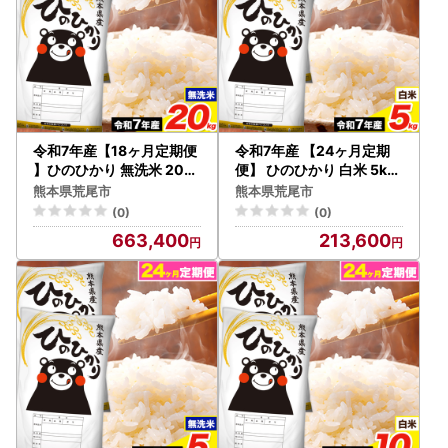
令和7年産【18ヶ月定期便
令和7年産 【24ヶ月定期
】ひのひかり 無洗米 20kg
便】 ひのひかり 白米 5kg
《お申込み翌月から出荷》
《お申込み翌月から出荷》
熊本県荒尾市
熊本県荒尾市
(0)
(0)
663,400
213,600