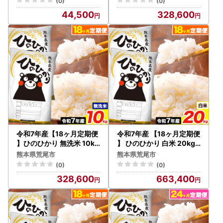
(0)
(0)
44,500
328,600
令和7年産【18ヶ月定期便
令和7年産 【18ヶ月定期便
】ひのひかり 無洗米 10kg
】 ひのひかり 白米 20kg
《お申込み翌月から出荷》
《お申込み翌月から出荷》
熊本県荒尾市
熊本県荒尾市
(0)
(0)
328,600
663,400