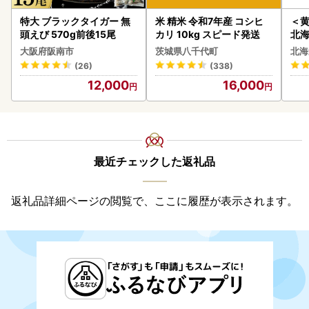
特大 ブラックタイガー 無
米 精米 令和7年産 コシヒ
＜
頭えび 570g前後15尾
カリ 10kg スピード発送
北海
20
大阪府阪南市
茨城県八千代町
北海
(26)
(338)
12,000
16,000
最近チェックした返礼品
返礼品詳細ページの閲覧で、ここに履歴が表示されます。