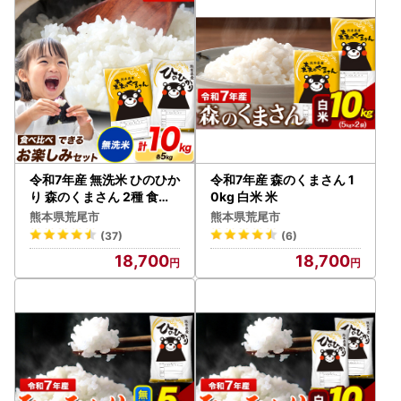
令和7年産 無洗米 ひのひか
令和7年産 森のくまさん 1
り 森のくまさん 2種 食べ
0kg 白米 米
比べ 米 10kg
熊本県荒尾市
熊本県荒尾市
(37)
(6)
18,700
18,700