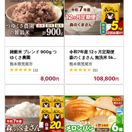
雑穀米 ブレンド 900g つ
令和7年産 12ヶ月定期便
ゆくさ農園
森のくまさん 無洗米 5kg
米
熊本県荒尾市
熊本県荒尾市
(3)
(5)
8,000
108,800