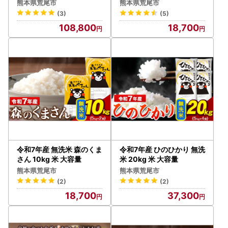
熊本県荒尾市
熊本県荒尾市
(3)
(5)
108,800
18,700
令和7年産 無洗米 森のくま
令和7年産 ひのひかり 無洗
さん 10kg 米 大容量
米 20kg 米 大容量
熊本県荒尾市
熊本県荒尾市
(2)
(2)
18,700
37,300