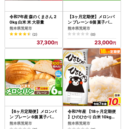
令和7年産 森のくまさん 2
【3ヶ月定期便】メロンパ
0kg 白米 米 大容量
ン プレーン 6個 菓子パン
万幸堂 《お申込み翌月か
熊本県荒尾市
熊本県荒尾市
ら出荷》
(2)
(0)
37,300
23,000
【6ヶ月定期便】メロンパ
令和7年産 【18ヶ月定期便
ン プレーン 6個 菓子パン
】ひのひかり 白米 10kg《
万幸堂 《お申込み翌月か
お申込み翌月から出荷》
熊本県荒尾市
熊本県荒尾市
ら出荷》