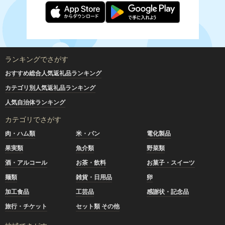
ランキングでさがす
おすすめ総合人気返礼品ランキング
カテゴリ別人気返礼品ランキング
人気自治体ランキング
カテゴリでさがす
肉・ハム類
米・パン
電化製品
果実類
魚介類
野菜類
酒・アルコール
お茶・飲料
お菓子・スイーツ
麺類
雑貨・日用品
卵
加工食品
工芸品
感謝状・記念品
旅行・チケット
セット類 その他