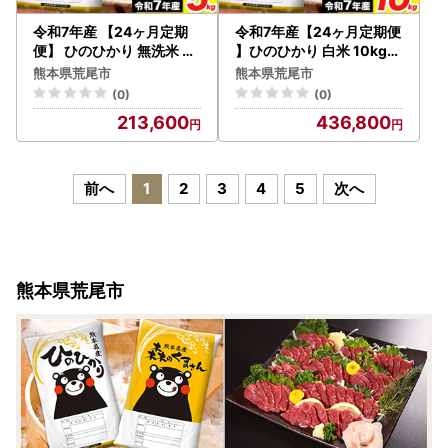
令和7年産 【24ヶ月定期
令和7年産【24ヶ月定期便
便】 ひのひかり 無洗米 5k
】ひのひかり 白米 10kg《
g《お申込み翌月から出荷
お申込み翌月から出荷》
熊本県荒尾市
熊本県荒尾市
》
(0)
(0)
213,600
436,800
前へ
1
2
3
4
5
次へ
熊本県荒尾市