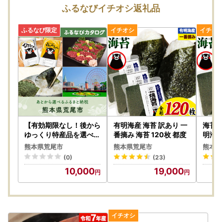
お盆期間にいただきましたお問い合わせにつきましては、8/
ふるなびイチオシ返礼品
17(月)以降にて順次ご対応させていただきます。
【ご寄附受付は365日24時間承り中!】
【有効期限なし！後から
有明海産 海苔 訳あり 一
海苔 
ゆっくり特産品を選べる
番摘み 海苔 120枚 都度
明海産
】熊本県荒尾市カタログ
り×1
熊本県荒尾市
熊本県荒尾市
熊本県
ポイント
(0)
(23)
10,000
19,000