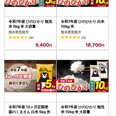
令和7年産 ひのひかり 無洗
令和7年産 ひのひかり 白米
米 5kg 米 大容量
10kg 米
熊本県荒尾市
熊本県荒尾市
(9)
(3)
9,400
18,700
令和7年産 12ヶ月定期便
令和7年産 ひのひかり 無洗
森のくまさん 白米 5kg 米
米 10kg 米 大容量