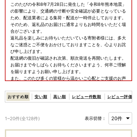
このたびの令和8年7月28日に発生した「令和8年熊本地震」
の影響により、交通網の寸断や安全確認が必要となっている
ため、配送業者による集荷・配送が一時停止しております。​
そのため、返礼品のお届けに通常よりもお時間をいただく場
合がございます。​
返礼品を楽しみにお待ちいただいている寄附者様には、多大
なご迷惑とご不便をおかけしておりますことを、心よりお詫
び申し上げます。​
配送網の復旧が確認され次第、順次発送を再開いたします。
お届けまで今しばらくお待ちくださいますよう、何卒ご理解
を賜りますようお願い申し上げます。​
また、このたび多くの皆様から温かいご心配とご支援のお声
をいただきましたことに、心より感謝申し上げます。​
おすすめ順
安い順
高い順
レビュー件数順
レビュー評価順
【お盆期間の休業日について】
1
~
20
件(全
128
件)
表示切替：
8/11(火)および8/14(金)～8/16(日)のお盆期間につきまして
は、お電話およびメールでの納税・返礼品に関するお問い合
わせ対応はお休みとさせていただきます。