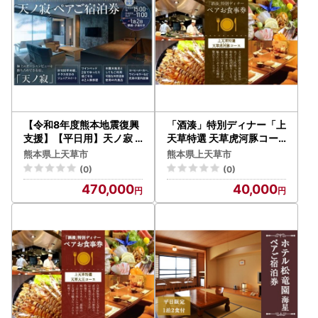
【令和8年度熊本地震復興
「酒湊」特別ディナー「上
支援】【平日用】天ノ寂
天草特選 天草虎河豚コー
ペアご宿泊券 (ジュニアス
ス」ペアお食事券(2名1組)
熊本県上天草市
熊本県上天草市
イート)
(0)
(0)
470,000
40,000