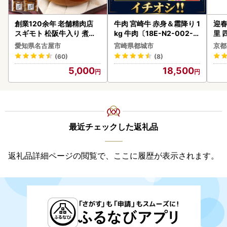
創業120余年 老舗精肉店
牛肉 宮崎牛 赤身＆霜降り 1
迎春
スギモト 松阪牛入り 煮込
kg 牛肉〔18E-N2-002-1
里 
み ハンバーグ 110g×4枚
kg-S4A6-CF〕
20
愛知県名古屋市
宮崎県都城市
京都
惣菜 お取り寄せ グルメ ハ
(60)
(8)
ンバーグ 冷凍
5,000
18,500
最近チェックした返礼品
返礼品詳細ページの閲覧で、ここに履歴が表示されます。