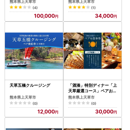
特別ディナー 飲み放題付
熊本県上天草市
熊本県上天草市
き「上天草会席ペア」コー
(4)
(1)
スお食事券(2名様1組)
100,000
34,000
天草五橋クルージング
「酒湊」特別ディナー「上
天草厳選コース」ペアお食
事券(2名1組)
熊本県上天草市
熊本県上天草市
(0)
(0)
12,000
30,000