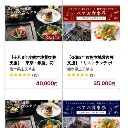
【令和8年度熊本地震復興
【令和8年度熊本地震復興
支援】「東京・銀座」花蝶
支援】「リストランテ ポ
特別ランチ「上天草会席ペ
ルトファーロ」 特別プレ
熊本県上天草市
熊本県上天草市
アランチ」コースお食事券
ミアランチ 「上天草イタ
(15)
(9)
(2名様1組)
リアンランチコース」 ペ
40,000
35,000
ア お食事券 (2名1組)