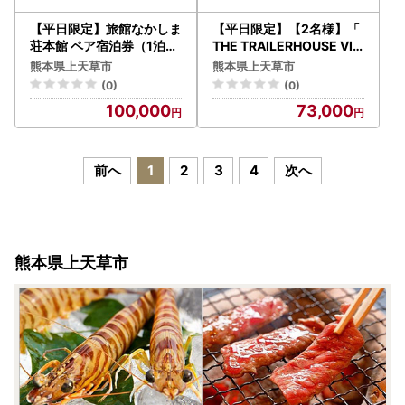
【平日限定】旅館なかしま
【平日限定】【2名様】「
荘本館 ペア宿泊券（1泊2
THE TRAILERHOUSE VIL
食付き）宿泊チケット
LAGE 天草」トレーラーハ
熊本県上天草市
熊本県上天草市
ウス 貸切 （炭セット付き
(0)
(0)
） 宿泊チケット 1泊 宿泊
100,000
73,000
券
前へ
1
2
3
4
次へ
熊本県上天草市