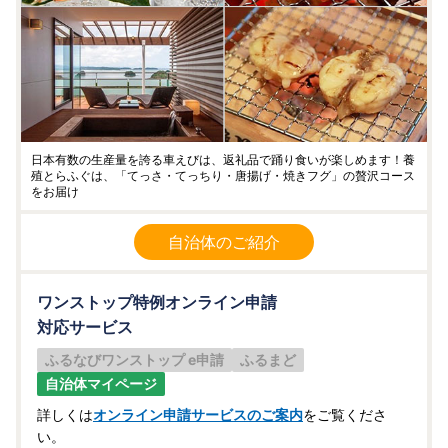
日本有数の生産量を誇る車えびは、返礼品で踊り食いが楽しめます！養
殖とらふぐは、「てっさ・てっちり・唐揚げ・焼きフグ」の贅沢コース
をお届け
自治体のご紹介
ワンストップ特例オンライン申請
対応サービス
ふるなびワンストップ e申請
ふるまど
自治体マイページ
詳しくは
オンライン申請サービスのご案内
をご覧くださ
い。