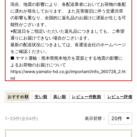
現在、地震の影響により、各配送業者においてお荷物の集配
に遅れが発生しております。 また災害復旧に伴う交通渋滞
の影響も重なり、全国的に返礼品のお届けに遅延が生じる可
能性がございます。
※配送日をご指定いただいた返礼品につきましても、ご希望
通りにお届けできない場合がございます。
最新の配送状況につきましては、各運送会社のホームページ
をご確認ください。
■ ヤマト運輸：熊本県熊本地方を震源とする地震の影響に
よるお荷物のお届けについて
https://www.yamato-hd.co.jp/important/info_260728_2.ht
ml
■ 佐川急便：令和8年熊本地震に伴う集配への影響について
おすすめ順
安い順
高い順
レビュー件数順
レビュー評価順
https://www2.sagawa-exp.co.jp/information/detail/406/
■ 日本郵便（ゆうパック）：熊本県熊本地方を震源とする
1
~
20
件(全
64
件)
表示切替：
地震の影響について
https://www.post.japanpost.jp/newsrelease/pressrelease/
9879629480.html