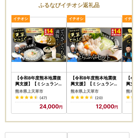
ふるなびイチオシ返礼品
寄附者の皆様にはご不便、ご迷惑をおかけし誠に申し訳ござ
いませんが、何卒ご理解賜りますようお願い申し上げます。
【令和8年度熊本地震復
【令和8年度熊本地震復
【令
興支援】【ミシュラン星
興支援】【ミシュラン星
興支
付きのプロが愛用】【数
付きのプロが愛用】ふぐ
付きの
熊本県上天草市
熊本県上天草市
熊本県
量限定】1日25セット限
の王様！とらふぐ 国内
0セ
(47)
(20)
定！ふぐの王様！とらふ
最高級！天草とらふぐセ
の天
24,000
12,000
ぐ 国産最高級！天草と
ット ふぐ鍋 フグ 河豚
2～3
らふぐてっさ・てっちり
00g
満腹セット（2人前）ふ
ナギ 
ぐ刺し ふぐ鍋 フグ ふぐ
鰻の蒲
刺身セット 河豚
202
次発