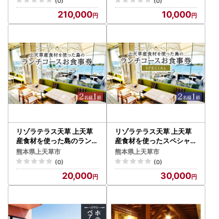
(0)
(0)
210,000
10,000
リゾラテラス天草 上天草
リゾラテラス天草 上天草
産食材を使った島のランチ
産食材を使ったスペシャル
コース 食事券 (2名様1組)
島のランチコース 食事券 (
熊本県上天草市
熊本県上天草市
2名様1組)
(0)
(0)
20,000
30,000