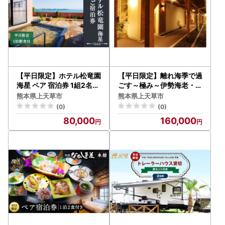
【平日限定】ホテル松竜園
【平日限定】離れ海季で過
海星 ペア 宿泊券 1組2名様
ごす～極み～伊勢海老・ア
1泊 朝食付 和定食
ワビ付き1泊2食 ペア宿
熊本県上天草市
熊本県上天草市
泊券
(0)
(0)
80,000
160,000