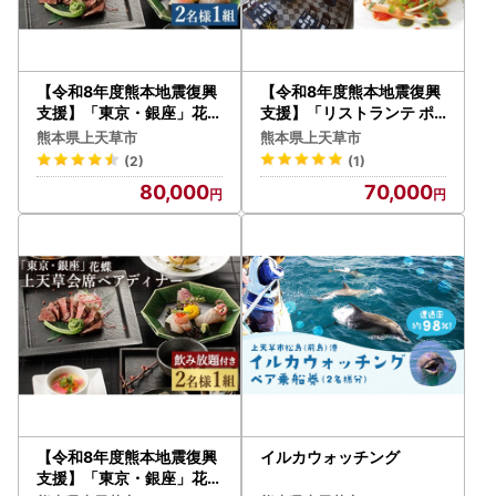
【令和8年度熊本地震復興
【令和8年度熊本地震復興
支援】「東京・銀座」花蝶
支援】「リストランテ ポ
特別ディナー「上天草会席
ルトファーロ」 特別プレ
熊本県上天草市
熊本県上天草市
ペア」コースお食事券(2
ミアディナー 「上天草イ
(2)
(1)
名様1組)
タリアンディナーコース」
80,000
70,000
ペアお食事券 (2名1組)
【令和8年度熊本地震復興
イルカウォッチング
支援】「東京・銀座」花蝶