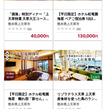
「酒湊」特別ディナー「上
【平日限定】ホテル松竜園
天草特選 天草大王コース
海星 ペアご宿泊券 1泊2食
」ペアお食事券(2名1組)
付きプラン
熊本県上天草市
熊本県上天草市
(0)
(0)
40,000
130,000
【平日限定】ホテル松竜園
リゾラテラス天草 上天草
海星 離れ宿「新せん」ペ
産食材を使った島のランチ
アご宿泊券
コース 食事券 (1名様)
熊本県上天草市
熊本県上天草市