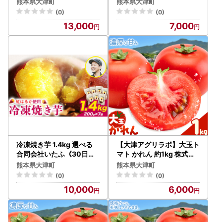
日以内に出荷予定(土日祝
g 大中小ミックス《30日
熊本県大津町
熊本県大津町
除く)》野菜 冷蔵 JA菊池
以内に出荷予定(土日祝除
(0)
(0)
大津中央支所 とれたて市
く)》 さつまいも 芋 スイ
13,000
7,000
場
ートポテト 干し芋にも
冷凍焼き芋 1.4kg 選べる
【大津アグリラボ】大玉ト
合同会社いたふ《30日以
マト かれん 約1kg 株式会
内に出荷予定(土日祝除く)
社中九州クボタ《10月上
熊本県大津町
熊本県大津町
》さつまいも 芋 冷凍 秋 旬
旬-6月下旬頃出荷》熊本
(0)
(0)
熊本県大津町
県 大津町 トマト 大玉 野菜
10,000
6,000