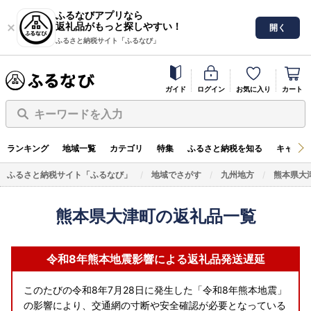
ふるなびアプリなら
返礼品がもっと探しやすい！
開く
ふるさと納税サイト「ふるなび」
ガイド
ログイン
お気に入り
カート
キーワードを入力
ランキング
地域一覧
カテゴリ
特集
ふるさと納税を知る
キャンペ
ふるさと納税サイト「ふるなび」
地域でさがす
九州地方
熊本県大
熊本県大津町の返礼品一覧
令和8年熊本地震影響による返礼品発送遅延
このたびの令和8年7月28日に発生した「令和8年熊本地震」
の影響により、交通網の寸断や安全確認が必要となっている