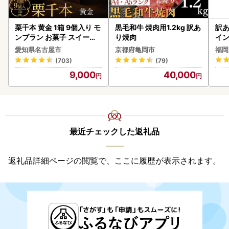
栗千本 黄金 1箱 9個入り モ
黒毛和牛 焼肉用1.2kg 訳あ
訳あ
ンブラン お菓子 スイーツ
り焼肉
イン
デザート モンブラン 人気
愛知県名古屋市
京都府亀岡市
福岡
(703)
(79)
9,000
40,000
最近チェックした返礼品
返礼品詳細ページの閲覧で、ここに履歴が表示されます。