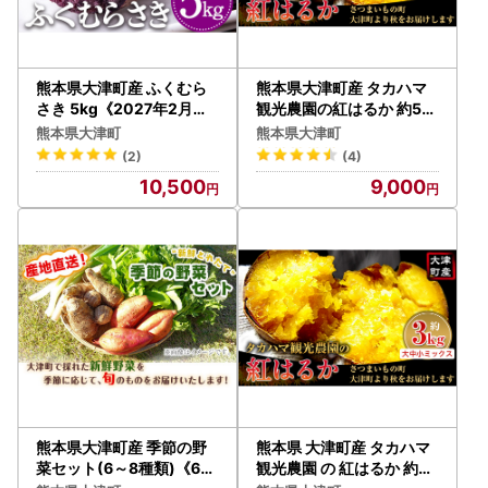
熊本県大津町産 ふくむら
熊本県大津町産 タカハマ
さき 5kg《2027年2月上
観光農園の紅はるか 約5k
旬-4月下旬頃出荷》 タカ
g(大中小ミックス)《30日
熊本県大津町
熊本県大津町
ハマ観光農園 さつまいも
以内に出荷予定(土日祝除
(2)
(4)
芋 紫芋 高糖度
く)》 さつまいも 芋 スイ
10,500
9,000
ートポテト 干し芋にも
熊本県大津町産 季節の野
熊本県 大津町産 タカハマ
菜セット(6～8種類)《60
観光農園 の 紅はるか 約3k