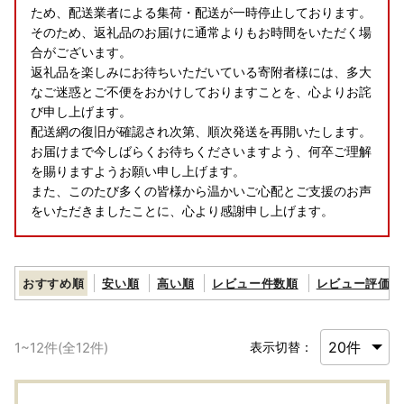
ため、配送業者による集荷・配送が一時停止しております。​
そのため、返礼品のお届けに通常よりもお時間をいただく場
合がございます。​
返礼品を楽しみにお待ちいただいている寄附者様には、多大
なご迷惑とご不便をおかけしておりますことを、心よりお詫
び申し上げます。​
配送網の復旧が確認され次第、順次発送を再開いたします。
お届けまで今しばらくお待ちくださいますよう、何卒ご理解
を賜りますようお願い申し上げます。​
また、このたび多くの皆様から温かいご心配とご支援のお声
をいただきましたことに、心より感謝申し上げます。
おすすめ順
安い順
高い順
レビュー件数順
レビュー評価順
1
~
12
件(全
12
件)
表示切替：