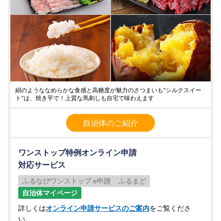
絹のようななめらかな食感と高糖度が魅力のさつまいも"シルクスイー
ト"は、焼き芋で！上質な馬刺しも自宅で味わえます
自治体のご紹介
ワンストップ特例オンライン申請
対応サービス
ふるなびワンストップ e申請
ふるまど
自治体マイページ
詳しくは
オンライン申請サービスのご案内
をご覧くださ
い。