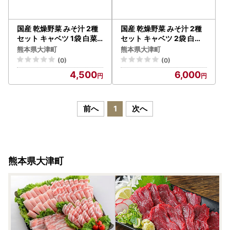
国産 乾燥野菜 みそ汁 2種
国産 乾燥野菜 みそ汁 2種
セット キャベツ 1袋 白菜 1
セット キャベツ 2袋 白菜
袋 合計 2袋 吉良食品 《30
2袋 合計 4袋 吉良食品 《3
熊本県大津町
熊本県大津町
日以内に出荷予定(土日祝
0日以内に出荷予定(土日
(0)
(0)
除く)》 熊本県 大津町 野
祝除く)》 熊本県 大津町
4,500
6,000
菜 乾燥野菜 味噌汁 みそ汁
野菜 乾燥野菜 味噌汁 みそ
時短 簡単 便利
汁 時短 簡単 便利
前へ
1
次へ
熊本県大津町