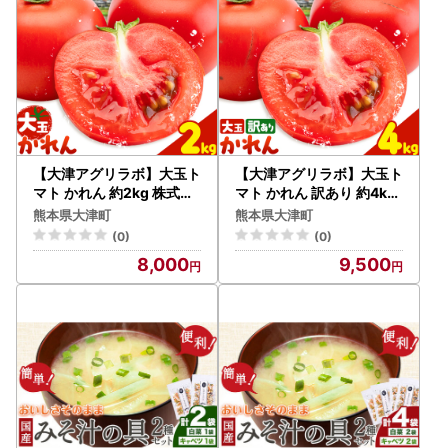
【大津アグリラボ】大玉ト
【大津アグリラボ】大玉ト
マト かれん 約2kg 株式会
マト かれん 訳あり 約4kg
社中九州クボタ《10月上
株式会社中九州クボタ《1
熊本県大津町
熊本県大津町
旬-6月下旬頃出荷》熊本
0月上旬-6月下旬頃出荷》
(0)
(0)
県 大津町 トマト 大玉 野菜
熊本県 大津町 トマト 大玉
8,000
9,500
野菜 訳アリ ご家庭用 傷あ
り サイズ 不揃い 規格外