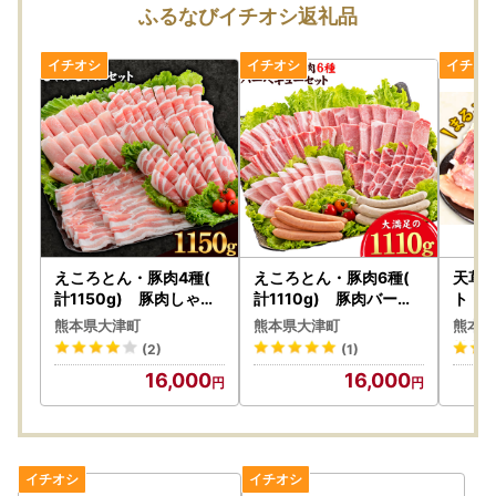
ふるなびイチオシ返礼品
えころとん・豚肉4種(
えころとん・豚肉6種(
天草
計1150g) 豚肉しゃぶ
計1110g) 豚肉バーベ
ト《
しゃぶセット《60日以
キューセット《60日以
定(土
熊本県大津町
熊本県大津町
熊本県
内に出荷予定(土日祝除
内に出荷予定(土日祝除
g【
(2)
(1)
く)》熊本県産 有限会社
く)》熊本県産 有限会社
ね・さ
16,000
16,000
ファームヨシダ
ファームヨシダ
県産 
株式