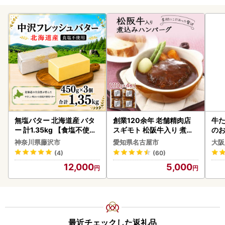
無塩バター 北海道産 バタ
創業120余年 老舗精肉店
牛た
ー 計1.35kg 【食塩不使用
スギモト 松阪牛入り 煮込
のお
】
み ハンバーグ 110g×4枚
神奈川県藤沢市
愛知県名古屋市
大阪
惣菜 お取り寄せ グルメ ハ
(4)
(60)
ンバーグ 冷凍
12,000
5,000
最近チェックした返礼品