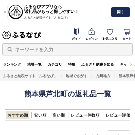
ふるなびアプリなら
返礼品がもっと探しやすい！
開く
ふるさと納税サイト「ふるなび」
ガイド
ログイン
お気に入り
カート
キーワードを入力
ランキング
地域一覧
カテゴリ
特集
ふるさと納税を知る
キャンペ
ふるさと納税サイト「ふるなび」
地域でさがす
九州地方
熊本県芦
熊本県芦北町の返礼品一覧
おすすめ順
安い順
高い順
レビュー件数順
レビュー評価順