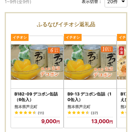
1
~
9
件(全
9
件)
表示切替：
ふるなびイチオシ返礼品
B182-09 デコポン缶詰
B9-13 デコポン缶詰（1
B17
（6缶入）
0缶入）
えび
熊本県芦北町
熊本県芦北町
熊本県
(11)
(37)
9,000
13,000