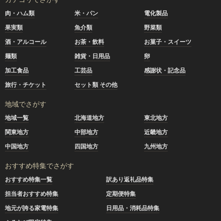
肉・ハム類
米・パン
電化製品
果実類
魚介類
野菜類
酒・アルコール
お茶・飲料
お菓子・スイーツ
麺類
雑貨・日用品
卵
加工食品
工芸品
感謝状・記念品
旅行・チケット
セット類 その他
地域でさがす
地域一覧
北海道地方
東北地方
関東地方
中部地方
近畿地方
中国地方
四国地方
九州地方
おすすめ特集でさがす
おすすめ特集一覧
訳あり返礼品特集
担当者おすすめ特集
定期便特集
地元が誇る家電特集
日用品・消耗品特集