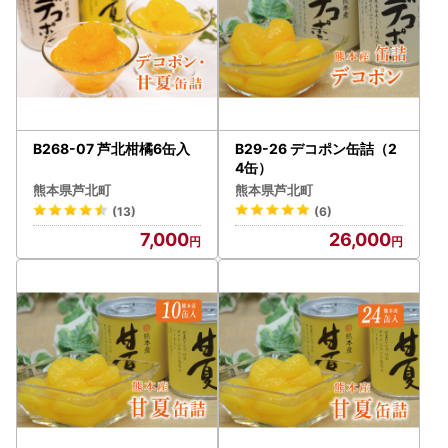
B268-07 芦北柑橘6缶入
B29-26 デコポン缶詰（2
4缶）
熊本県芦北町
熊本県芦北町
(13)
(6)
7,000
26,000