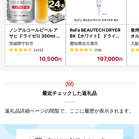
ノンアルコールビール ア
ReFa BEAUTECH DRYER
泉州
サヒ ドライゼロ 350ml 24
BX【ホワイト】 ドライヤ
オル
本 ノンアル ビール asashi
ー 美容 家電 ドライヤー リ
茨城県守谷市
愛知県名古屋市
大阪
守谷市
ファ
(415)
(19)
10,500
197,000
最近チェックした返礼品
返礼品詳細ページの閲覧で、ここに履歴が表示されます。