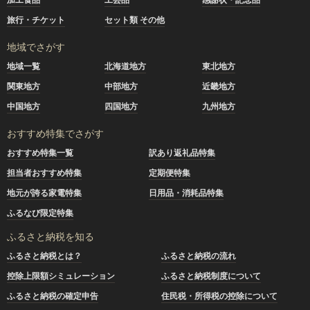
旅行・チケット
セット類 その他
地域でさがす
地域一覧
北海道地方
東北地方
関東地方
中部地方
近畿地方
中国地方
四国地方
九州地方
おすすめ特集でさがす
おすすめ特集一覧
訳あり返礼品特集
担当者おすすめ特集
定期便特集
地元が誇る家電特集
日用品・消耗品特集
ふるなび限定特集
ふるさと納税を知る
ふるさと納税とは？
ふるさと納税の流れ
控除上限額シミュレーション
ふるさと納税制度について
ふるさと納税の確定申告
住民税・所得税の控除について