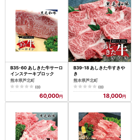
B35-60 あしきた牛サーロ
B39-18 あしきた牛すきや
インステーキブロック
き
熊本県芦北町
熊本県芦北町
(0)
(0)
60,000
18,000