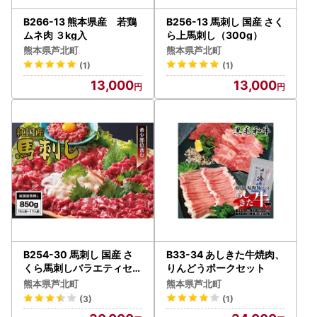
B266-13 熊本県産 若鶏
B256-13 馬刺し 国産 さく
ムネ肉 ３kg入
ら上馬刺し（300g）
熊本県芦北町
熊本県芦北町
(1)
(1)
13,000
13,000
B254-30 馬刺し 国産 さ
B33-34 あしきた牛焼肉、
くら馬刺しバラエティセッ
りんどうポークセット
ト（850g）
熊本県芦北町
熊本県芦北町
(3)
(1)