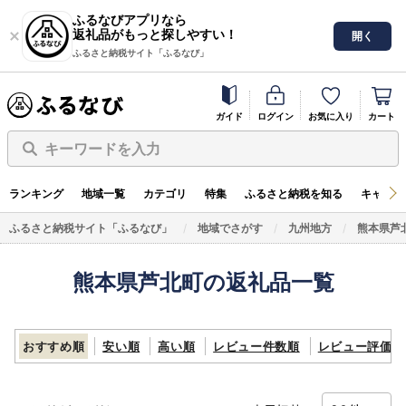
ふるなびアプリなら
返礼品がもっと探しやすい！
開く
ふるさと納税サイト「ふるなび」
ガイド
ログイン
お気に入り
カート
キーワードを入力
ランキング
地域一覧
カテゴリ
特集
ふるさと納税を知る
キャンペ
ふるさと納税サイト「ふるなび」
地域でさがす
九州地方
熊本県芦
熊本県芦北町の返礼品一覧
おすすめ順
安い順
高い順
レビュー件数順
レビュー評価順