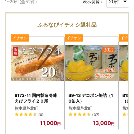
1
~
20
件(全
52
件)
表示切替：
ふるなびイチオシ返礼品
B173-11 国内製造冷凍
B9-13 デコポン缶詰（1
B18
えびフライ２０尾
0缶入）
（6缶
熊本県芦北町
熊本県芦北町
熊本県
(6)
(37)
11,000
13,000