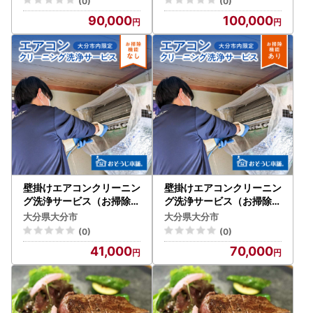
(0)
(0)
90,000
100,000
壁掛けエアコンクリーニン
壁掛けエアコンクリーニン
グ洗浄サービス（お掃除機
グ洗浄サービス（お掃除機
能なし）【大分市内の住居
能付き）【大分市内の住居
大分県大分市
大分県大分市
限定】 P01060
限定】 P01061
(0)
(0)
41,000
70,000