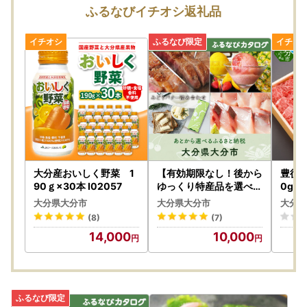
ふるなびイチオシ返礼品
詳しくはこちらをご覧ください。
大分産おいしく野菜 1
【有効期限なし！後から
豊後
90ｇ×30本 I02057
ゆっくり特産品を選べる
0g A
】大分県大分市カタログ
大分県大分市
大分県大分市
大分県
ポイント
(8)
(7)
14,000
10,000