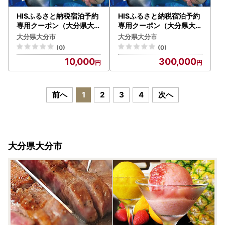
HISふるさと納税宿泊予約
HISふるさと納税宿泊予約
専用クーポン（大分県大分
専用クーポン（大分県大分
市）3,000円分 O01020
市）90,000円分 O01028
大分県大分市
大分県大分市
(0)
(0)
10,000
300,000
前へ
1
2
3
4
次へ
大分県大分市