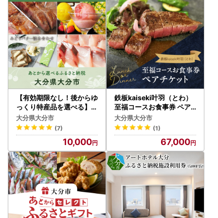
【有効期限なし！後からゆ
鉄板kaiseki叶羽（とわ）
っくり特産品を選べる】大
至福コースお食事券 ペア
分県大分市カタログポイン
チケット P01063
大分県大分市
大分県大分市
ト
(7)
(1)
10,000
67,000