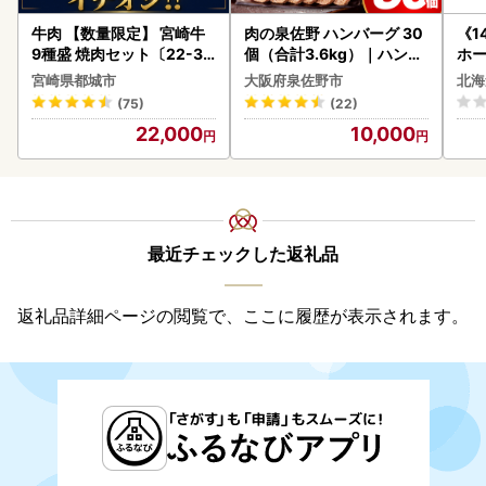
牛肉 【数量限定】 宮崎牛
肉の泉佐野 ハンバーグ 30
《1
9種盛 焼肉セット〔22-31
個（合計3.6kg）｜ハンバ
ホ
-006-600g〕都城 イチオ
ーグ 訳あり 黒毛和牛×なに
( 
宮崎県都城市
大阪府泉佐野市
北海
シ!! 牛肉
わポーク
クラ
(75)
(22)
贈答
22,000
10,000
御中
い 
ル 
02
最近チェックした返礼品
返礼品詳細ページの閲覧で、ここに履歴が表示されます。