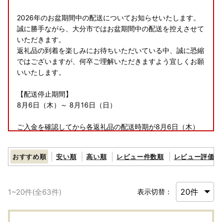
2026年のお盆期間中の配送についてお知らせいたします。
誠に勝手ながら、大分市ではお盆期間中の配送を控えさせて
いただきます。
返礼品の到着を楽しみにお待ちいただいている中、誠に恐縮
ではございますが、何卒ご理解いただきますよう宜しくお願
いいたします。
【配送停止期間】
8月6日（木）～ 8月16日（日）
ご入金を確認してから各返礼品の配送時期が8月6日（木）
前後になる場合は、8月17日（月）より順次発送いたしま
す。
おすすめ順
安い順
高い順
レビュー件数順
レビュー評価順
※受注生産の返礼品や多くのお申込みをいただいている返礼
品については、サイト上に記載している配送時期を超える場
1
~
20
件(全
63
件)
表示切替：
合がございます。予めご了承ください。
※返礼品受取日のご指定は承ることが出来ませんのでご了承
ください。