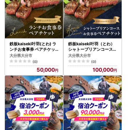
鉄板kaiseki叶羽(とわ) ラ
鉄板kaiseki叶羽（とわ）
ンチお食事券 ペアチケッ
シャトーブリアンコースお
ト P01062
食事券 ペアチケット P010
大分県大分市
大分県大分市
64
(0)
(0)
50,000
100,000