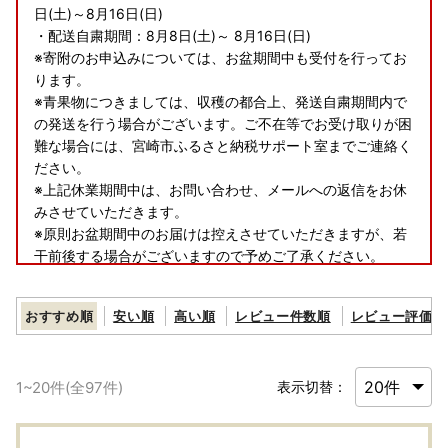
日(土)～8月16日(日)
・配送自粛期間：8月8日(土)～ 8月16日(日)
※寄附のお申込みについては、お盆期間中も受付を行ってお
ります。
※青果物につきましては、収穫の都合上、発送自粛期間内で
の発送を行う場合がございます。ご不在等でお受け取りが困
難な場合には、宮崎市ふるさと納税サポート室までご連絡く
ださい。
※上記休業期間中は、お問い合わせ、メールへの返信をお休
みさせていただきます。
※原則お盆期間中のお届けは控えさせていただきますが、若
干前後する場合がございますので予めご了承ください。
■お礼品の配送について
おすすめ順
安い順
高い順
レビュー件数順
レビュー評価順
・お礼品の配送日のご指定はできかねますので、予めご了承
ください。
1
~
20
件(全
97
件)
表示切替：
・お礼品は市外にお住いの方のみへのお届けとなります。そ
の他の方については返礼品をお受け取りいただけません。あ
らかじめご了承ください。