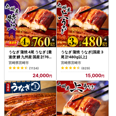
のお礼品の同一梱包は出来ません)。
・一部離島にはクール便でのお届けが出来ませんのでご注意
ください。
■ワンストップ特例申請書
入金確認後、注文内容確認画面の【注文者情報】に記載の住
所へ申込完了日から30日程度で発送いたします。
（返信封筒あり・切手不要）
うなぎ 蒲焼 4尾 うなぎ [最
うなぎ 蒲焼 うなぎ[国産 3
※確定申告をされる方は特例申請の必要はありません。
速便 鰻 九州産 国産 計760
尾 計480g以上]
g以上]
宮崎県宮崎市
宮崎県宮崎市
【ワンストップ特例申請書送付先】
(1134)
(629)
〒885-0078
24,000
15,000
住所：宮崎県都城市宮丸町3070-1
宛先：宮崎市ふるさと納税担当 宛
※ワンストップ特例申請受付を外部委託しています。
【ご寄附についての問い合わせ先】
宮崎市ふるさと納税サポート室
電話番号 050-5444-6451