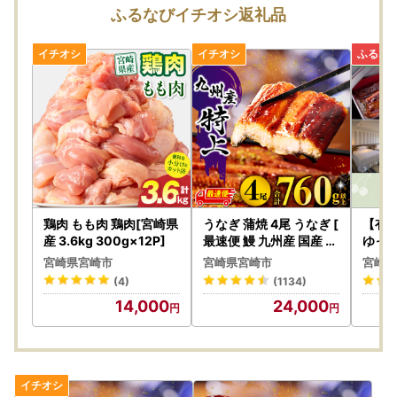
ふるなびイチオシ返礼品
・お礼品毎にお届け時期が異なります。詳しくは各お礼品ペ
ージ内に表記がございますのでそちらをご確認ください。
・お礼品の在庫状況により、お礼品ページ内表記のお届け時
期以上に時間を頂戴する場合がございますのでご理解の程宜
しくお願い致します。
・お届けを致しましたお礼品は確実にお受取りください。長
期不在等寄付者様事由による返送、劣化、においては再送は
出来ません。
鶏肉 もも肉 鶏肉[宮崎県
うなぎ 蒲焼 4尾 うなぎ [
【有
・ヤマト運輸様の転送料につきまして
産 3.6kg 300g×12P]
最速便 鰻 九州産 国産 計
ゆっ
760g以上]
】宮
お届け先を変更（転送）する場合、転送料金は、ご贈答用の
宮崎県宮崎市
宮崎県宮崎市
宮崎県
ポイ
場合でもお届け先様のご負担となりますので、ご住所にお間
(4)
(1134)
違いがないか十分にご確認の上ご注文ください。
14,000
24,000
なお、お届け先様が住所不明で配達ができない場合は、送り
状記載のご依頼主様に返送させていただきますので、予めご
了承ください。
・梱包はお礼品毎に個別に実施してお届けいたします(複数