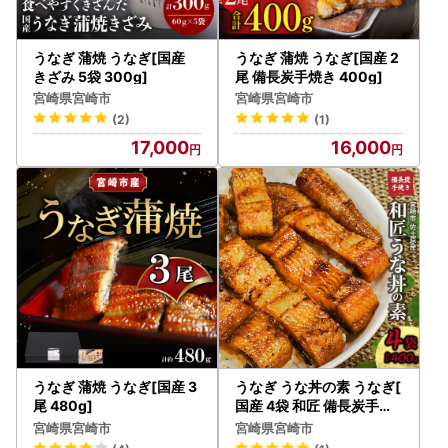
うなぎ 蒲焼 うなぎ[国産
うなぎ 蒲焼 うなぎ[国産 2
きざみ 5袋 300g]
尾 備長炭手焼き 400g]
宮崎県宮崎市
宮崎県宮崎市
(2)
(1)
17,000
16,000
うなぎ 蒲焼 うなぎ[国産 3
うなぎ うな丼の素 うなぎ[
尾 480g]
国産 4袋 和匠 備長炭手焼
き 400g]
宮崎県宮崎市
宮崎県宮崎市