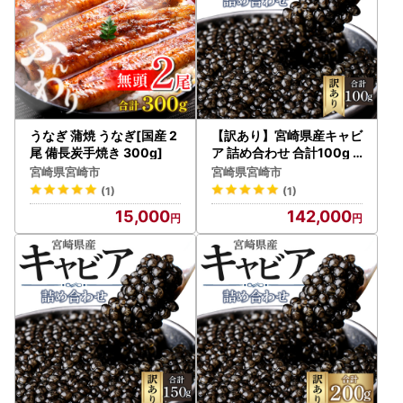
うなぎ 蒲焼 うなぎ[国産 2
【訳あり】宮崎県産キャビ
尾 備長炭手焼き 300g]
ア 詰め合わせ 合計100g
キャビア 魚卵
宮崎県宮崎市
宮崎県宮崎市
(1)
(1)
15,000
142,000