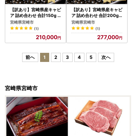
【訳あり】宮崎県産キャビ
【訳あり】宮崎県産キャビ
ア 詰め合わせ 合計150g
ア 詰め合わせ 合計200g
魚卵 キャビア
魚卵 キャビア
宮崎県宮崎市
宮崎県宮崎市
(1)
(1)
210,000
277,000
前へ
1
2
3
4
5
次へ
宮崎県宮崎市