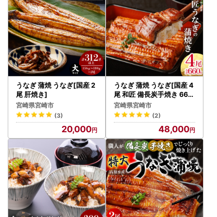
うなぎ 蒲焼 うなぎ[国産 2
うなぎ 蒲焼 うなぎ[国産 4
尾 肝焼き]
尾 和匠 備長炭手焼き 660
g]
宮崎県宮崎市
宮崎県宮崎市
(3)
(2)
20,000
48,000