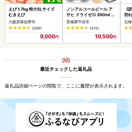
えび 1.7kg 特大5Lサイズ
ノンアルコールビール ア
《
むきえび
サヒ ドライゼロ 350ml 24
切れ
本 ノンアル ビール asashi
0g 
大阪府泉佐野市
茨城県守谷市
北海
守谷市
(396)
(415)
9,000
10,500
最近チェックした返礼品
返礼品詳細ページの閲覧で、ここに履歴が表示されます。