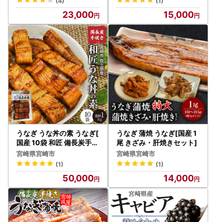
(4)
(1)
23,000
15,000
うなぎ うな丼の素 うなぎ[
うなぎ 蒲焼 うなぎ[国産 1
国産 10袋 和匠 備長炭手焼
尾 きざみ・肝焼きセット]
き 1kg]
宮崎県宮崎市
宮崎県宮崎市
(1)
(1)
50,000
14,000