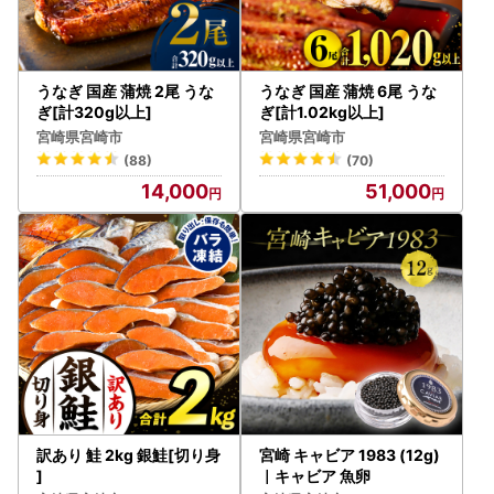
お問い合わせメールアドレス support@miyazaki.furusato-l
g.jp
平日9時～18時 ※土日祝日、GW、年末年始は休業となりま
す。
うなぎ 国産 蒲焼 2尾 うな
うなぎ 国産 蒲焼 6尾 うな
ぎ[計320g以上]
ぎ[計1.02kg以上]
宮崎県宮崎市
宮崎県宮崎市
(88)
(70)
14,000
51,000
訳あり 鮭 2kg 銀鮭[切り身
宮崎 キャビア 1983 (12g)
]
｜キャビア 魚卵