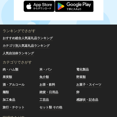
ランキングでさがす
おすすめ総合人気返礼品ランキング
カテゴリ別人気返礼品ランキング
人気自治体ランキング
カテゴリでさがす
肉・ハム類
米・パン
電化製品
果実類
魚介類
野菜類
酒・アルコール
お茶・飲料
お菓子・スイーツ
麺類
雑貨・日用品
卵
加工食品
工芸品
感謝状・記念品
旅行・チケット
セット類 その他