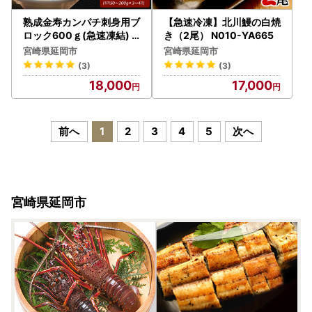
熟成金寿カンパチ刺身用ブ
【急速冷凍】北川鰻の白焼
ロック600ｇ(急速凍結) N
き（2尾） N010-YA665
015-YA856
宮崎県延岡市
宮崎県延岡市
(3)
(3)
18,000
17,000
前へ
1
2
3
4
5
次へ
宮崎県延岡市