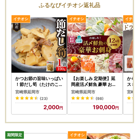
かにご連絡をお願いします。
ふるなびイチオシ返礼品
・転送にかかる費用は受取人様のご負担となります。
・長期保管等により配送業者が返品を行った場合、お礼品再
送はいたしておりません。
・事業者から返礼品発送後、台風･豪雨･降雪等の気象状況や
地震等による物流への影響でご指定日時より遅れが生じ、返
礼品を受け取れなかった場合の再送は致しかねますので、ご
了承ください。
・農産物は天候状況で発送時期が遅れたり早まることもあり
ます。
・返礼品に不備があった場合は受取日当日の画像を1週間以
内にメールにてご連絡ください。お時間が経過した場合の対
かつお節の旨味いっぱい
【お楽しみ 定期便】延
からす
応は致しかねます。
！節だし筍（たけのこ）
岡産活〆鮮魚 豪華 お刺
ス 8
お試しセット N067-Y
身 12ヶ月 定期便 鮮魚 延
やすい
・出荷完了メールをお送りしております。
宮崎県延岡市
宮崎県延岡市
宮崎県
ZA0139
岡産 刺身 ヒラメ 真鯛 カ
豊潤 
(23)
(98)
ンパチ 季節 魚 ブリ ハマ
み 日
2,000
190,000
チ 国産 昆布〆 おつまみ
産 お
【プライバシーポリシー】
カルパッチョ 鮮魚 魚介
付け 
寄附者様からいただいた個人情報は、延岡市が責任をもって
類 食品 冷蔵 請関水産 グ
ッピン
安全に管理し、第三者に譲渡・提供することはございませ
ルメ お取り寄せ 宮崎県
工品 
ん。
延岡市 送料無料 N019-
り寄せ
YYG0191
YZA0
寄附者様からいただいた個人情報は、商品の発送とご連絡、