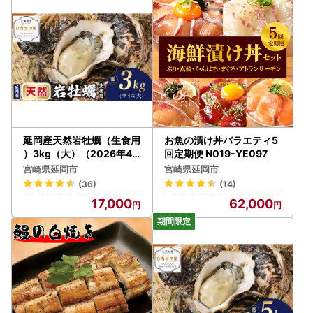
いただいたふるさと納税の使い道に関する報告、延岡市に関
するイベントや観光情報の提供、ふるさと納税に関する情報
提供に使用させていただきます。
また、上記の手段としては、電子メールの配信やパンフレッ
ト等の郵送をさせていただく場合がございます。
御不明な点や、配信・郵送の停止等のご希望がございました
ら、延岡市産業政策課 (0982-20-7175、kankou2@city.no
beoka.miyazaki.jp)までご連絡ください。
延岡産天然岩牡蠣（生食用
お魚の漬け丼バラエティ5
）3kg（大）（2026年4
回定期便 N019-YE097
月15日から発送開始） N0
宮崎県延岡市
宮崎県延岡市
36-YZA527
(36)
(14)
17,000
62,000