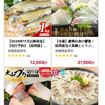
【2026年11月以降発送】
【冷蔵】豪華白身の饗宴！
【先行予約】【延岡産】小
延岡産活〆真鯛とヒラメの
分けで便利！冷凍子持ち鮎
新鮮お刺身セット N019-Y
宮崎県延岡市
宮崎県延岡市
１kg N017-YA3402
B723
(4)
(6)
13,000
27,000