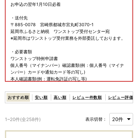
お申込の翌年1月10日必着
・送付先
〒885-0078 宮崎県都城市宮丸町3070-1
延岡市ふるさと納税 ワンストップ受付センター宛
※延岡市はワンストップ受付業務を外部委託しております。
・必要書類
ワンストップ特例申請書
個人番号（マイナンバー）確認書類(例：個人番号（マイナ
ンバー）カードや通知カード等の写し)
本人確認書類(例：運転免許証の写し等)
おすすめ順
安い順
高い順
レビュー件数順
レビュー評価順
■■返礼品について■■
・提供元の規格変更などに伴い、お礼品は、本サイト掲載の
情報から予告なく変更となる場合がございます。
1
~
20
件(全
258
件)
表示切替：
・寄附申込み後のキャンセル、返礼品の変更・返品はできま
せん。
・申込後にお礼品のお届け先住所に変更が生じた際は、速や