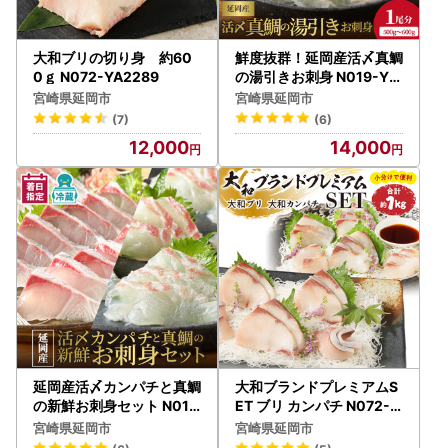
大和ブリの切り身 約60
鮮度抜群！延岡産活〆真鯛
0ｇ N072-YA2289
の湯引きお刺身 N019-YA
4416
宮崎県延岡市
宮崎県延岡市
(7)
(6)
12,000
14,000
延岡産活〆カンパチと真鯛
大和ブランドプレミアムS
の新鮮お刺身セット N019
ET ブリ カンパチ N072-Y
-YB435
B1108
宮崎県延岡市
宮崎県延岡市