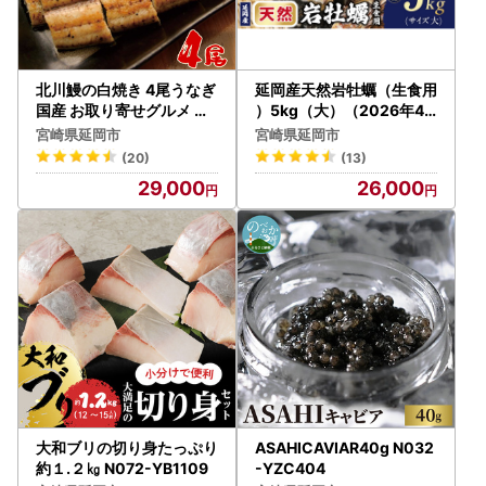
北川鰻の白焼き 4尾うなぎ
延岡産天然岩牡蠣（生食用
国産 お取り寄せグルメ 特
）5kg（大）（2026年4
製タレ付き 真空パック お
月15日から発送開始）N0
宮崎県延岡市
宮崎県延岡市
かず 食品 食べ物 調理済み
36-YB307
(20)
(13)
未冷凍 冷蔵 本来のおいし
29,000
26,000
さ 北川淡水 宮崎県 延岡市
ギフト 送料無料 N010-YB
718
大和ブリの切り身たっぷり
ASAHICAVIAR40g N032
約１.２㎏ N072-YB1109
-YZC404