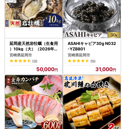
延岡産天然岩牡蠣（生食用
ASAHIキャビア30g N032
）10kg（大）（2026年4
-YZB801
月15日から発送開始）N0
宮崎県延岡市
宮崎県延岡市
36-YZD027
(3)
(5)
50,000
31,000