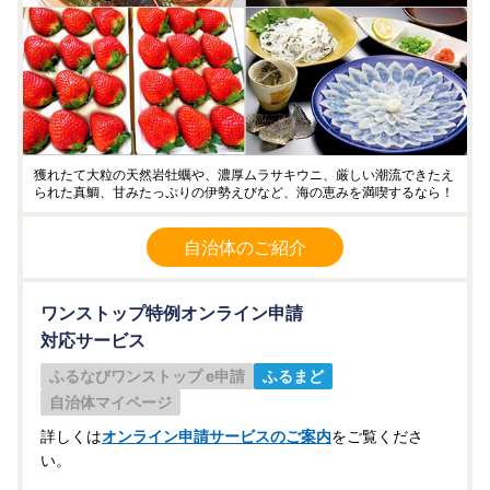
獲れたて大粒の天然岩牡蠣や、濃厚ムラサキウニ、厳しい潮流できたえ
られた真鯛、甘みたっぷりの伊勢えびなど、海の恵みを満喫するなら！
自治体のご紹介
ワンストップ特例オンライン申請
対応サービス
ふるなびワンストップ e申請
ふるまど
自治体マイページ
詳しくは
オンライン申請サービスのご案内
をご覧くださ
い。