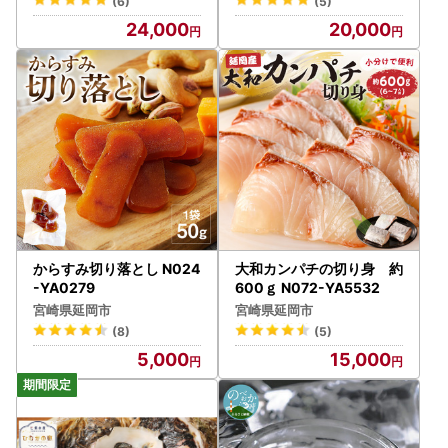
(6)
(5)
24,000
20,000
からすみ切り落とし N024
大和カンパチの切り身 約
-YA0279
600ｇ N072-YA5532
宮崎県延岡市
宮崎県延岡市
(8)
(5)
5,000
15,000