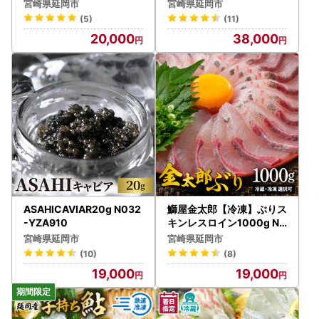
宮崎県延岡市
宮崎県延岡市
(5)
(11)
20,000
38,000
ASAHICAVIAR20g N032
鰤屋金太郎【冷凍】ぶりス
-YZA910
キンレスロイン1000g N0
18-YA974-2
宮崎県延岡市
宮崎県延岡市
(10)
(8)
19,000
19,000