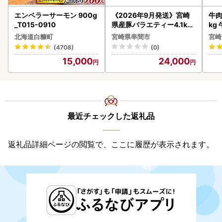
エンペラーサーモン 900g
《2026年9月発送》宮崎
牛肉 宮崎牛 赤身＆霜降り
_T015-0910
県産豚バラエティー4.1kg
kg
セット_K033-057-2609
kg
北海道白糠町
宮崎県串間市
宮崎
(4708)
(0)
15,000
24,000
最近チェックした返礼品
返礼品詳細ページの閲覧で、ここに履歴が表示されます。