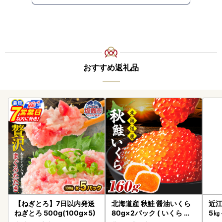
おすすめ返礼品
【ねぎとろ】7日以内発送
北海道産 秋鮭 醤油いくら
近江
ねぎとろ 500g(100g×5)
80g×2パック ( いくら イ
5㎏