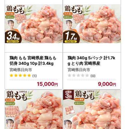
・カラーやサイズ、種類などを選択する返礼品について、ご
希望がある場合は必ず備考欄に記入いただきますようお願い
いたします。
・返礼品の送付は、日向市外にお住まいの方に限らせていた
だきます。
★個人情報について
日向市ふるさと納税事業の範囲内で各種委託業者に情報提供
します。
鶏肉 もも 宮崎県産 鶏もも
鶏肉 340g 5パック 計1.7k
・ふるさと納税事務処理、申請書類の各種手続きのため
切身 340g 10p 計3.4kg
g とり肉 宮崎県産
・お礼の品発送のため
宮崎県日向市
宮崎県日向市
・お問い合わせ回答、履歴管理、サービス向上のため
(1)
(0)
・ふるさと納税のカタログ、メールマガジン、資料の送付、
15,000
9,000
その他サービスの提供のため