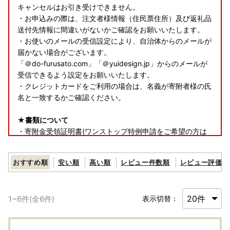
キャンセルはお引き受けできません。
・お申込みの際は、注文者様情報（住民票住所）及び返礼品
送付先情報に間違いがないかご確認をお願いいたします。
・お使いのメールの受信設定により、自治体からのメールが
届かない場合がございます。
「＠do-furusato.com」「＠yuidesign.jp」からのメールが
受信できるよう設定をお願いいたします。
・クレジットカードをご利用の場合は、名義が寄附者様の氏
名と一致するかご確認ください。
★書類について
・寄附金受領証明書(ワンストップ特例申請をご希望の方は
申請書類を含む)は、返礼品とは別で郵送いたします。
おすすめ順
安い順
高い順
レビュー件数順
レビュー評価順
★返礼品について
・お受け取り日指定はできません。
・長期ご不在でお受取不可の期間がございましたら、必ず備
1
~
6
件(全
6
件)
表示切替：
考欄に「不在:○○」とご記入ください。
・返礼品送付先ご住所の誤り等のお申込内容不備や、受取人
様のご都合により返礼品がお届けできない場合、再送はいた