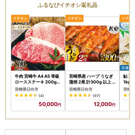
しません。また寄附金の返金もいたしかねます。
ふるなびイチオシ返礼品
・手配状況次第では返礼品送付先ご住所の変更ができない場
合があります。また転送する場合は転送料金(受取人着払い)
が発生しますので、ご了承ください。
・「のし」可の返礼品を除き、のしの対応はいたしかねま
す。
・配送業者の指定はいたしかねます。また返礼品によって異
なります。
・事前に出荷日のご案内は行っておりません。また、ご要望
をいただいても対応いたしかねます。
・返礼品をお届けする際の配送伝票について、ご依頼主には
ご寄附者様のお名前が入ります。変更はいたしかねますので
牛肉 宮崎牛 A4 A5 等級
宮崎県産 ハーブ うなぎ
鮎 冷
ご了承ください。
ロースステーキ 200g×
蒲焼 2尾 計300g 以上
1kg 
4 計800g
タレ山椒付き
・お受取人様の郵便受けにお届けする返礼品（メール便）に
宮崎県日向市
宮崎県日向市
宮崎県
つきましては、依頼主様のお名前は配送伝票に印字されませ
(4)
(97)
ん。なお、ふるさと納税の記載が入りますのでご了承くださ
50,000
12,000
い。
・複数の返礼品を選択頂いた場合、個別発送になることもご
ざいます。
・返礼品に不具合がある場合、お受け取り後、早急にご連絡
ください。経過しすぎると対応できません。