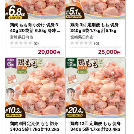
鶏肉 もも肉 小分け 切身 3
鶏肉 3回 定期便 もも 切身
40g 20袋 計 6.8kg 冷凍
340g 5袋 1.7kg 計5.1kg
宮崎県産
宮崎県日向市
宮崎県日向市
(0)
(0)
29,000
25,000
鶏肉 6回 定期便 もも 切身
鶏肉 12回 定期便 もも 切身
340g 5袋 1.7kg 計10.2kg
340g 5袋 1.7kg 計20.4kg