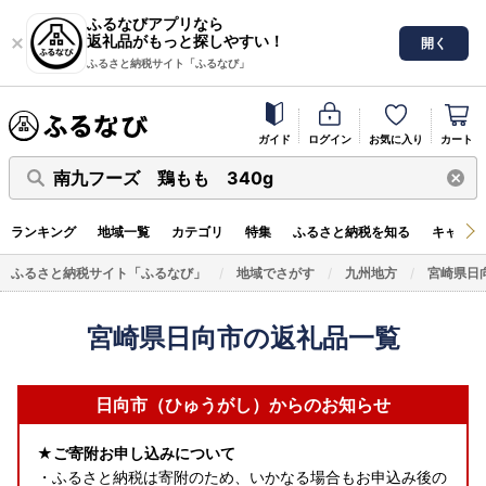
ふるなびアプリなら
返礼品がもっと探しやすい！
開く
ふるさと納税サイト「ふるなび」
ガイド
ログイン
お気に入り
カート
南九フーズ 鶏もも 340g
ランキング
地域一覧
カテゴリ
特集
ふるさと納税を知る
キャンペ
ふるさと納税サイト「ふるなび」
地域でさがす
九州地方
宮崎県日
宮崎県日向市の返礼品一覧
日向市（ひゅうがし）からのお知らせ
★ご寄附お申し込みについて
・ふるさと納税は寄附のため、いかなる場合もお申込み後の