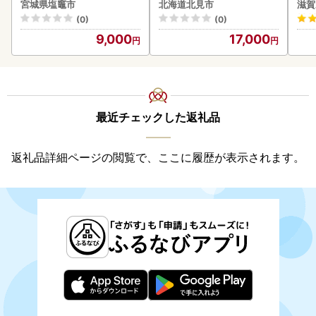
クラ 魚卵 鮭 サケ さけ 鮭い
菜 
宮城県塩竈市
北海道北見市
滋賀
くら 醤油漬け パック 北海
(0)
(0)
道産 ふるさと納税 秋鮭 )【
9,000
17,000
233-0002】
最近チェックした返礼品
返礼品詳細ページの閲覧で、ここに履歴が表示されます。