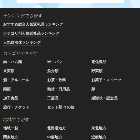
ランキングでさがす
おすすめ総合人気返礼品ランキング
カテゴリ別人気返礼品ランキング
人気自治体ランキング
カテゴリでさがす
肉・ハム類
米・パン
電化製品
果実類
魚介類
野菜類
酒・アルコール
お茶・飲料
お菓子・スイーツ
麺類
雑貨・日用品
卵
加工食品
工芸品
感謝状・記念品
旅行・チケット
セット類 その他
地域でさがす
地域一覧
北海道地方
東北地方
関東地方
中部地方
近畿地方