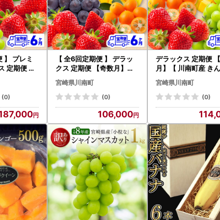
 】 プレミ
【 全6回定期便 】 デラッ
デラックス 定期便 
ス 定期便 【
クス 定期便 【奇数月】【
月】【 川南町産 き
川南町産 いち
川南町産 きんかん いちご
いちご 完熟 マンゴー
宮崎県川南町
宮崎県川南町
ー ぶどう シ
完熟 マンゴー ぶどう ピオ
う シャイン マスカッ
ット メロン
ーネ 赤肉 メロン 】
ロン 全6回定期便 】
(0)
(0)
(0)
187,000
106,000
114,