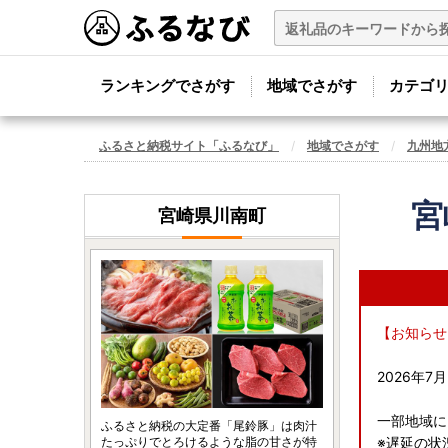
ランキングでさがす
地域でさがす
カテゴ
ふるさと納税サイト「ふるなび」
地域でさがす
九州地
宮
宮崎県川南町
【お知らせ
2026年
一部地域に
ふるさと納税の大定番「尾鈴豚」は肉汁
たっぷりでとろけるような脂の甘さが特
※遅延の状