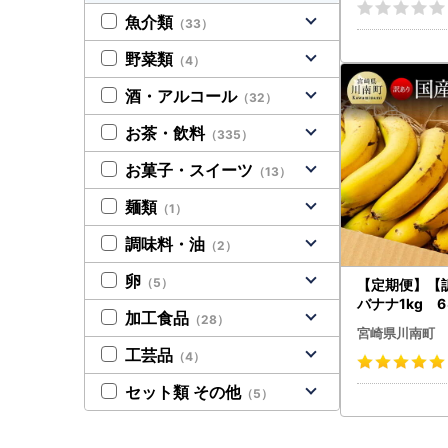
オーネ シャイ
魚介類
（33）
ト 】
野菜類
（4）
酒・アルコール
（32）
お茶・飲料
（335）
お菓子・スイーツ
（13）
麺類
（1）
調味料・油
（2）
卵
（5）
【定期便】【
バナナ1kg 
加工食品
（28）
【国産 バナナ
宮崎県川南町
ーツ 果物 デザ
工芸品
（4）
ムージー 訳あ
回】
セット類 その他
（5）