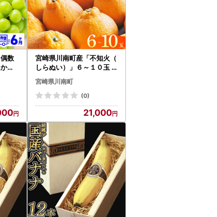
【偶数
宮崎県川南町産「不知火（
んかん
しらぬい）」６～１０玉
 ぶど
【 先行予約 季節限定 果物
宮崎県川南町
ト メ
フルーツ 不知火 みかん 】
(0)
000
21,000