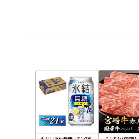
キリン 氷結無糖レモン7％
【ふるなび限定】