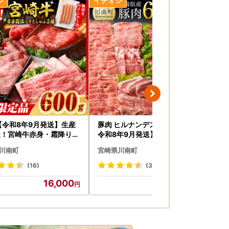
【令和8年9月発送】生産
豚肉 ヒルナンデスで紹介！【
鶏肉
援！宮崎牛赤身・霜降りす
令和8年9月発送】宮崎県産 豚
県産
ぶ2種600g+粗挽きウイ
肉 6種4.1kg 小分け セット
0ｇ
川南町
宮崎県川南町
宮
【 牛肉 】
(16)
(39)
16,000
23,000