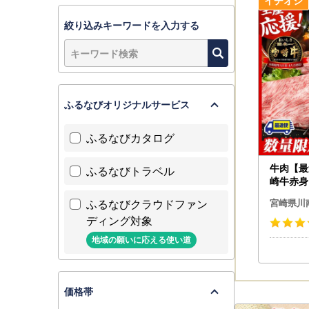
絞り込みキーワードを入力する
ふるなびオリジナルサービス
ふるなびカタログ
牛肉【最
ふるなびトラベル
崎牛赤身
種1kg
ふるなびクラウドファン
宮崎県川
肉】
ディング対象
地域の願いに応える使い道
価格帯