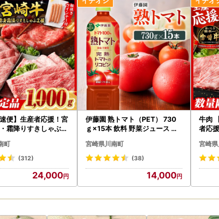
速便】生産者応援！宮
伊藤園 熟トマト（PET） 730
牛肉 
・霜降りすきしゃぶ2
ｇ×15本 飲料 野菜ジュース 備
者応
+粗挽きウインナー【牛
蓄 長期保存
きしゃ
南町
宮崎県川南町
宮崎県
ンナー
(312)
(38)
24,000
14,000