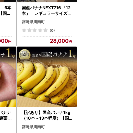
6「6本
国産バナナNEXT716 「12
【国産
本」 レギュラーサイズ【
ツ 果
国産 バナナ 無農薬 フルー
宮崎県川南町
ムージ
ツ 果物 デザート 朝食 スム
ージー バナナ】
(0)
000
28,000
バナナ
【訳あり】国産バナナ1kg
無農薬
（10本～13本程度）【国
ト 朝
産 バナナ 無農薬 フルーツ
宮崎県川南町
りバナ
果物 デザート 朝食 スムー