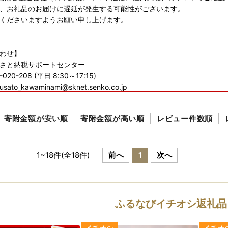
、お礼品のお届けに遅延が発生する可能性がございます。
くださいますようお願い申し上げます。
わせ】
さと納税サポートセンター
0-020-208 (平日 8:30～17:15)
urusato_kawaminami@sknet.senko.co.jp
寄附金額が
安い順
寄附金額が
高い順
レビュー件数順
1
~
18
件(全
18
件)
前へ
1
次へ
ふるなびイチオシ返礼品