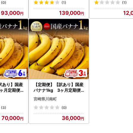
ン マスカッ
ージー 訳ありバナナ 全12
ナ】
(0)
(1)
(1)
回 】
93,000
139,000
12,
訳あり】国産
【定期便】【訳あり】国産
6ヶ月定期便
バナナ1kg 3ヶ月定期便
 無農薬 フル
【国産 バナナ 無農薬 フル
宮崎県川南町
ート 朝食 ス
ーツ 果物 デザート 朝食 ス
りバナナ 全6
ムージー 訳ありバナナ 全3
(3)
(0)
回】
70,000
36,000