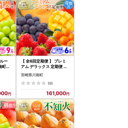
フルー
【 全6回定期便 】 プレミ
川南町産
アム デラックス 定期便 【
いちご
奇数月】 【 川南町産 きん
宮崎県川南町
 ピオ
かん いちご 完熟 マンゴー
カット
ぶどう ピオーネ 赤肉 メロ
(0)
ン 】
000
161,000