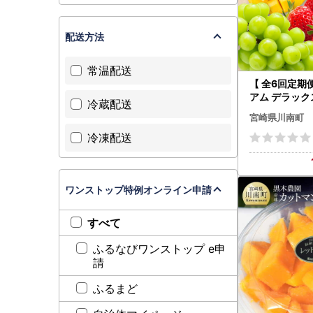
配送方法
常温配送
【 全6回定期便
アム デラック
冷蔵配送
偶数月】 【 
宮崎県川南町
ご 完熟 マンゴ
冷凍配送
ャイン マスカ
】
ワンストップ特例オンライン申請
すべて
ふるなびワンストップ e申
請
ふるまど