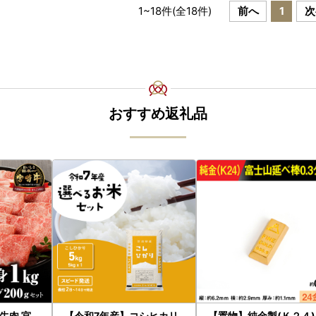
1
~
18
件(全
18
件)
前へ
1
次
おすすめ返礼品
牛肉 宮
【令和7年産】コシヒカリ
【置物】純金製(Ｋ２４)