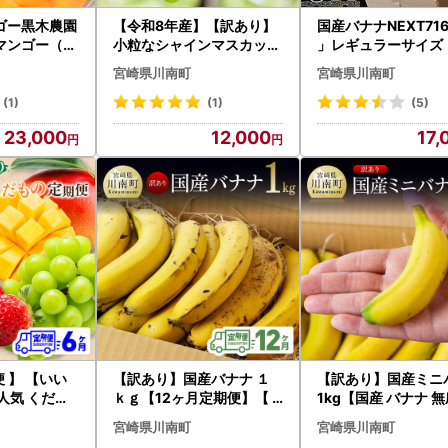
ゴー黒木農園
【令和8年産】【訳あり】
国産バナナNEXT71
マンゴー（種
小粒なシャインマスカット
」レギュラーサイズ
果物 フ フル
1kg 【 ぶどう 果物 葡萄 フ
バナナ 無農薬 フルー
宮崎県川南町
宮崎県川南町
ルーツ ブドウ デザート 川
物 デザート 朝食 ス
南町産 数量限定 期間限定
ー バナナ】
(1)
(1)
(5)
】
23,000
12,000
17,
 】 【いい
【訳あり】国産バナナ １
【訳あり】国産ミニ
人気 くだも
ｋｇ【12ヶ月定期便】【
1kg【国産 バナナ 
川南町産 いち
国産 バナナ 無農薬 フルー
フルーツ 果物 デザー
宮崎県川南町
宮崎県川南町
ー ぶどう ビ
ツ 果物 デザート 朝食 スム
食 スムージー 訳あ