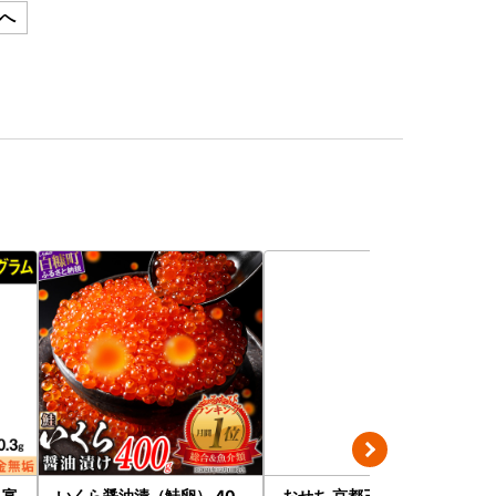
へ
 富
いくら醤油漬（鮭卵） 40
おせち 京都三千院の里＆