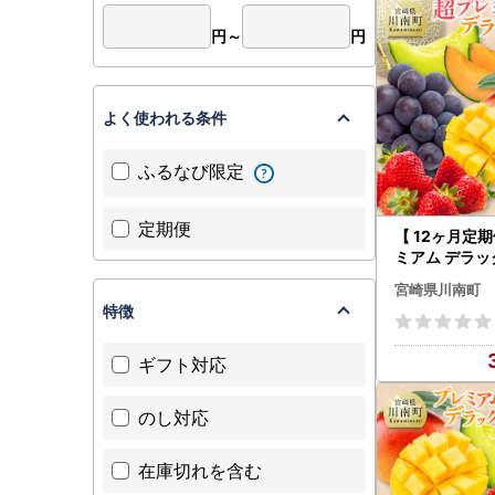
円～
円
よく使われる条件
ふるなび限定
定期便
【 12ヶ月定期
ミアム デラッ
【 川南町産 
宮崎県川南町
かん いちご 
特徴
ぶどう ピオー
マスカット 大
ギフト対応
のし対応
在庫切れを含む