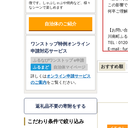
徴です。しゃぶしゃぶや焼肉など、様々
この影響で
なシーンで楽しめます
何卒ご理解
自治体のご紹介
【お問い合
川南町ふる
TEL : 012
ワンストップ特例オンライン
E-mail : f
申請
対応サービス
ふるなびワンストップ e申請
おすすめ順
ふるまど
自治体マイページ
詳しくは
オンライン申請サービス
のご案内
をご覧ください。
返礼品不要の寄附をする
こだわり条件で絞り込み