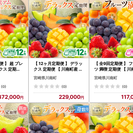
便 】 超 プレ
【 12ヶ月定期便 】 デラッ
【 全9回定期便 】 
クス 定期便
クス 定期便 【 川南町産 く
ツ 満喫 定期便 【 
くだもの きん
だもの きんかん いちご 完
くだもの きんかん 
宮崎県川南町
宮崎県川南町
完熟 マンゴー
熟 マンゴー ぶどう ピオー
完熟 マンゴー ぶどう
ネ シャイン
ネ シャイン マスカット 大
ーネ シャインマス
(0)
(0)
(0)
玉 メロン 】
玉 メロン 】
】
372,000
229,000
117,