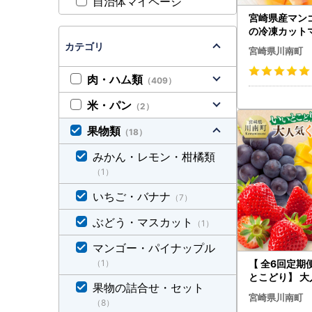
自治体マイページ
宮崎県産マン
の冷凍カット
なし）500g 
カテゴリ
宮崎県川南町
ーツ マンゴー
肉・ハム類
（409）
米・パン
（2）
果物類
（18）
みかん・レモン・柑橘類
（1）
いちご・バナナ
（7）
ぶどう・マスカット
（1）
マンゴー・パイナップル
（1）
【 全6回定期便
とこどり】 大
果物の詰合せ・セット
の 定期便【 
宮崎県川南町
（8）
ご 完熟 マンゴ