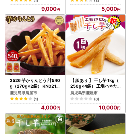
(1)
(3)
も
9,000
5,000
2526 芋かりんとう 計540
【 訳あり 】 干し芋 1kg（
g（270g×2袋） KN021-
250g×4袋） 工場ハネだ
032-01 菓子
し品 紅はるか 国産 熟成 K
鹿児島県鹿屋市
鹿児島県鹿屋市
N161-002-04 野菜 菓子
(1)
(0)
さつまいも
4,000
10,000