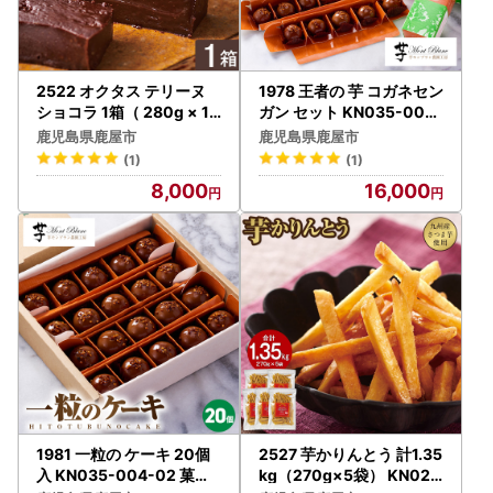
以下のような構成のサイトにはご注意ください。
地方公共団体の住所や連絡先、メールアドレスなどの記載が
ない。 会社の住所、電話番号及びメールアドレスの記載が
2522 オクタス テリーヌ
1978 王者の 芋 コガネセン
ない。（フリーメールの場合は注意！）
ショコラ 1箱（ 280g × 1
ガン セット KN035-001
本 ） KN021-026-01 菓
菓子 さつまいも
支払方法が口座振込の場合、口座名義人と販売事業者名が異
鹿児島県鹿屋市
鹿児島県鹿屋市
子 チョコレート ケーキ
なる。
(1)
(1)
寄附金額を割引することや値引きすることを宣伝文句にして
8,000
16,000
いる。（※）
※ふるさと納税を受けた地方公共団体が返礼品を送ることは
ありますが、寄附金額を割引することや値引きすることはあ
りません。
■■■■■■■■■■■■■■■■■■■■■■■■■■■■
■ いかなる場合も寄附のキャンセルはできません。
■
■■■■■■■■■■■■■■■■■■■■■■■■■■■■
【注意事項】
1981 一粒の ケーキ 20個
2527 芋かりんとう 計1.35
●鹿屋市に寄附をしていただいた方を対象に、返礼品をお送
入 KN035-004-02 菓子
kg（270g×5袋） KN021