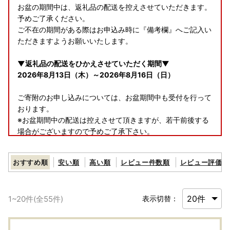
お盆の期間中は、返礼品の配送を控えさせていただきます。
予めご了承ください。
ご不在の期間がある際はお申込み時に『備考欄』へご記入い
ただきますようお願いいたします。
▼返礼品の配送をひかえさせていただく期間▼
2026年8月13日（木）～2026年8月16日（日）
ご寄附のお申し込みについては、お盆期間中も受付を行って
おります。
※お盆期間中の配送は控えさせて頂きますが、若干前後する
場合がございますので予めご了承下さい。
―――――――――――――――――――――――――――
おすすめ順
安い順
高い順
レビュー件数順
レビュー評価順
―――――――――――――――――――
＜鹿児島県鹿屋市より大切なお知らせ＞
1
~
20
件(全
55
件)
表示切替：
【10月1日(木)より寄附額改定予定】