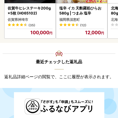
佐賀牛ヒレステーキ200g
塩辛 イカ 天麩羅処ひらお
北海
×5枚 (H065102)
580g | つまみ 塩辛
80
クラ
佐賀県神埼市
福岡県須恵町
北海
くら
(35)
(12)
道産
100,000
12,000
23
最近チェックした返礼品
返礼品詳細ページの閲覧で、ここに履歴が表示されます。