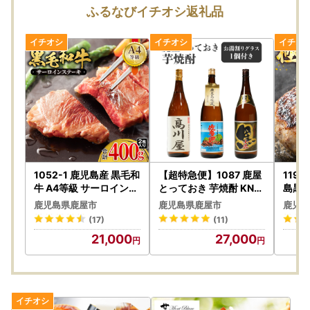
本年10月の募集経費基準の改正にむけて、
予告なく寄附額及
ふるなびイチオシ返礼品
び容量の変更をすることがございます。
突然の変更の場合もございますのでご了承ください。
※今後4年間、多数の返礼品で寄附額等の見直しが続くな
か、適正運用に伴う体制上の都合により 事前告知が困難な
状況です。
※何卒ご理解いただき、 今後も鹿屋市の応援をお願いいたし
ます。
―――――――――――――――――――――――――――
―――――――――――――――――――
1052-1 鹿児島産 黒毛和
【超特急便】1087 鹿屋
119
牛 A4等級 サーロインス
とっておき 芋焼酎 KN0
島黒牛
テーキ 2枚入 400g KN
42-009 酒 焼酎 スピー
た ハ
→→鹿屋市おすすめ！うなぎ特集はこちらから←←
鹿児島県鹿屋市
鹿児島県鹿屋市
鹿児島
021-017-01 肉 牛肉 冷
ド配送 最短 すぐ届く お
しの中
→→鹿屋市おすすめ！毎月29日は「肉の日」！肉特集はこち
(17)
(11)
凍
急ぎ
1-04
らから←←
21,000
27,000
和牛 
―――――――――――――――――――――――――――
―――――――――――――――――――
【 重要 】本市特設サイトを装った「なりすましメール」に