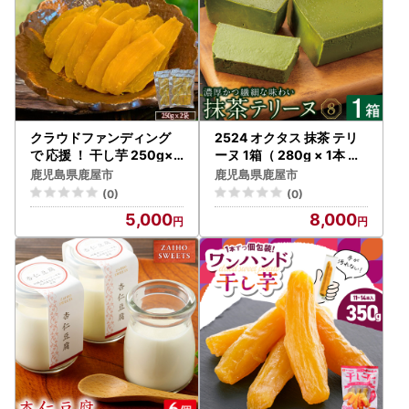
クラウドファンディング
2524 オクタス 抹茶 テリ
で 応援 ！ 干し芋 250g×2
ーヌ 1箱（ 280g × 1本 ）
袋 KN097-004-02 菓子
KN021-027 菓子 ケーキ
鹿児島県鹿屋市
鹿児島県鹿屋市
さつまいも 野菜
(0)
(0)
5,000
8,000