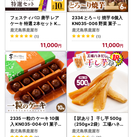
受付済通知および不備のご連絡をメールにてお知らせしてお
ります。
迷惑メール対策をされている方は、「@city.kanoya.lg.jp」
フェスティバロ 唐芋 レア
2334 とろ～り 焼芋 6個入
「@kanoya.furusato-lg.jp」からのメールが受信できるよう
ケーキ 特選 2本セット KN
KN035-006 野菜 菓子 さ
023-002-01 菓子 ケーキ
つまいも 芋
に設定をお願いします。
鹿児島県鹿屋市
鹿児島県鹿屋市
(1)
(1)
【ワンストップ特例申請書送付先】
11,000
11,000
〒897-0006
住所：鹿児島県南さつま市加世田本町41-7
宛先：鹿屋市ふるさと納税サポートセンター 宛
※鹿屋市では、ワンストップ特例申請受付を外部委託してい
ます。
2335 一粒の ケーキ 10個
【 訳あり 】 干し芋 500g
入 KN035-004-01 菓子
（250g×2袋） 工場ハネ
さつまいも
だし品 紅はるか KN161-0
鹿児島県鹿屋市
鹿児島県鹿屋市
02-02 野菜 菓子 さつまい