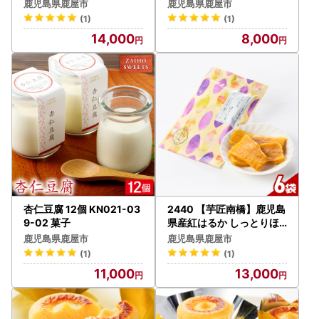
さつまいも
-032-02 菓子
りします。
鹿児島県鹿屋市
鹿児島県鹿屋市
（鹿屋市内にお住まいの方には返礼品はお送りしていませ
(1)
(1)
ん。予めご了承ください。）
14,000
8,000
● 返礼品の発送は、取扱事業者の準備が整い次第、順次発
送いたします。
返礼品よってお届け時期が異なります。返礼品ごとの【発
送期日】欄を必ずご覧ください。
※ 年末年始や繁忙期のお申込みは、通常より発送にお時間
をいただいております。
※ 配送業者の指定はできません。
● お受け取り後は速やかに中身をご確認下さい
※万全を期して返礼品をお届けしていますが、万が一不備
等があった場合は、返礼品到着から2日以内に、写真（画
像）を添付のうえ電子メールにてお問い合わせ先までご連絡
杏仁豆腐 12個 KN021-03
2440 【芋匠南橋】鹿児島
ください。
9-02 菓子
県産紅はるか しっとりほ
しいも 80g×6袋 KN011-
※日数が経ったものに関しましてはご対応いたしかねま
鹿児島県鹿屋市
鹿児島県鹿屋市
007-03 菓子 さつまいも
す。ご了承の上、お申し込み下さい。
(1)
(1)
野菜
● お届け日の指定はお受けしておりません。長期不在のご
11,000
13,000
予定があれば備考欄にご入力ください。
● 長期不在等により返礼品をお受取りいただけなかった場
合、再発送はできません。