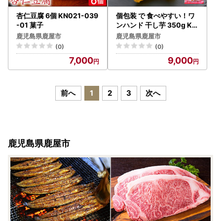
杏仁豆腐 6個 KN021-039
個包装 で 食べやすい！ワ
-01 菓子
ンハンド 干し芋 350g KN
161-001-01 野菜 菓子 さ
鹿児島県鹿屋市
鹿児島県鹿屋市
つまいも
(0)
(0)
7,000
9,000
前へ
1
2
3
次へ
鹿児島県鹿屋市