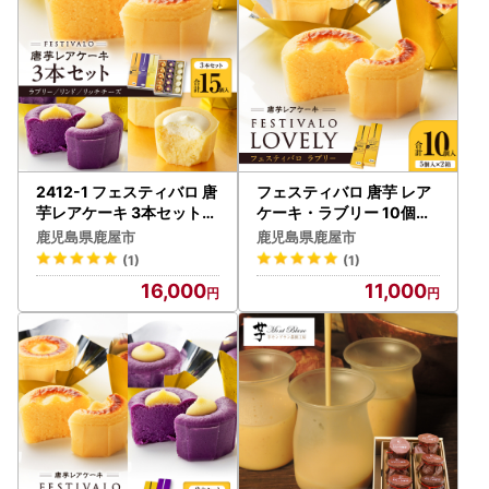
● 返礼品発送前の個別連絡はいたしかねます。
● 入金確認時、返礼品発送時、ワンストップ申請書の到着
時に自動配信メールにてお知らせいたします。
● 迷惑メール対策をされている方は、「@trustbank.co.j
p」「@kanoya-furusato.jp」「@city.kanoya.lg.jp」「@ka
noya.furusato-lg.jp」からのお知らせメールが受信できるよ
うに設定してください。
● メールアドレスは正確にご入力ください。
2412-1 フェスティバロ 唐
フェスティバロ 唐芋 レア
● 熨斗・包装・名入れはお受けしておりません。
芋レアケーキ 3本セット（
ケーキ・ラブリー 10個入
ラブリー/リンド/リッチチ
KN023-001-01 菓子 ケー
● 入金確認後、確定申告用受領証明書と、ワンストップ特
鹿児島県鹿屋市
鹿児島県鹿屋市
ーズ） KN023-003 菓子
キ
例制度希望者には申告特例申請書を寄附翌日から土日祝を除
(1)
(1)
ケーキ
く1ヶ月以内に郵送致します。
16,000
11,000
必要事項を記入いただき、本人確認書類を添付の上、ご
提出ください。
《 寄附金税額控除に係る申告特例申請書（以下、ワンスト
ップ特例申請）の取扱いについて 》
鹿屋市では、ワンストップ特例申請の受付業務を外部委託し
ております。
それに伴い、ワンストップ特例申請書を提出された方には、