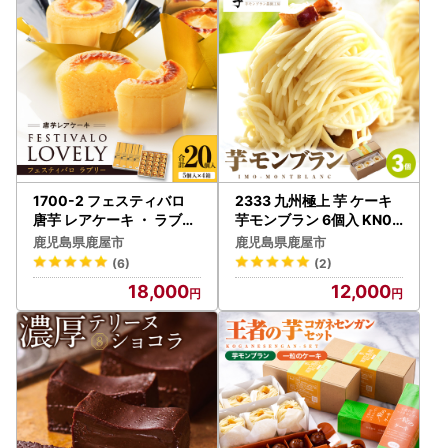
関する注意喚起
本市特設サイトのメールアドレスを装った「なりすましメー
ル」が、本市以外のメールサーバーより発信されている事実
を確認いたしました。
これらは本市になりすまして送信された迷惑メールであるた
め、本市から送信されたものではございません。
本市におきましては、不正アクセスの防止など情報セキュリ
ティには十分注意しておりますが、引き続き、対策を強化し
てまいりますので、ご理解とご協力をお願い申し上げます。
1700-2 フェスティバロ
2333 九州極上 芋 ケーキ
唐芋 レアケーキ ・ ラブリ
芋モンブラン 6個入 KN03
ー 20個入 KN023-001 菓
5-005 菓子 さつまいも
【ふるさと納税の偽サイトに注意！！】
鹿児島県鹿屋市
鹿児島県鹿屋市
子 ケーキ
地方公共団体のふるさと納税を装った偽のサイトが複数開設
(6)
(2)
されていることが分かっています。
18,000
12,000
「割引」や「値引き」といった言葉には気を付けてくださ
い。 また、いつもと違う受付サイトを使う場合、振込先が
地方公共団体の指定するところになっているか、個人の名義
になっていないかなどを確認してください。
インターネットによる地方公共団体のふるさと納税受付サイ
トは、地方公共団体ごとに、指定されています。 気になる
ことがあれば、寄附先の地方公共団体に確認してください。