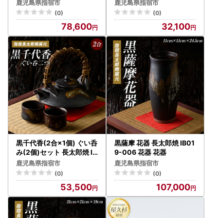
椅子 椅子
9-002 陶芸品 陶芸品
鹿児島県指宿市
鹿児島県指宿市
(0)
(0)
78,600
32,100
黒千代香(2合×1個) ぐい呑
黒薩摩 花器 長太郎焼 IB01
み(2個)セット 長太郎焼 IB
9-006 花器 花器
019-003 陶芸品 陶芸品
鹿児島県指宿市
鹿児島県指宿市
(0)
(0)
53,500
107,000