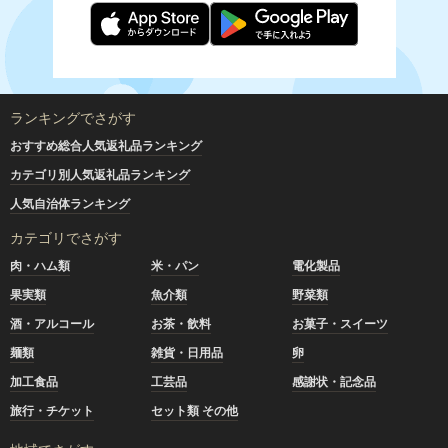
ランキングでさがす
おすすめ総合人気返礼品ランキング
カテゴリ別人気返礼品ランキング
人気自治体ランキング
カテゴリでさがす
肉・ハム類
米・パン
電化製品
果実類
魚介類
野菜類
酒・アルコール
お茶・飲料
お菓子・スイーツ
麺類
雑貨・日用品
卵
加工食品
工芸品
感謝状・記念品
旅行・チケット
セット類 その他