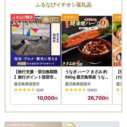
寄附者の皆様には、ご心配とご迷惑をおかけしましたこと
ふるなびイチオシ返礼品
を、深くお詫び申し上げます。
本市では、直ちに当該事業者の返礼品に係る寄附の受付を停
止いたしました。
また、既に寄附をいただき未発送の当該事業者の返礼品につ
いて発送を見合わせておりますので、今後、個別にご連絡を
させていただきます。
速やかに調査を進め、当該事業者の返礼品をお選びいただい
た寄附者の皆様には、誠意を持って真摯に対応させていただ
く所存です。
【旅行支援・宿泊無期限
うなぎ ハーフ きざみ 約
【指
何卒ご理解賜りますようお願い申し上げます。
】旅行ポイント指宿市ふ
560g 鹿児島県産 うな
け丼
るなびトラベルポイント
ぎ IB020-005
ト各3
鹿児島県指宿市
鹿児島県指宿市
鹿児島
B035
-------------------------
(20)
(265)
キハダ
【発送後のお届け先変更が有料となります】
10,000
26,700
け丼 
2023年6月1日から、発送後に送り状に記載された住所以外
小分け
にお届け先を変更する場合、変更後のお届け先様ご負担で変
更前のお届け先から変更後のお届け先までの着払い運賃が別
途必要となります。
※住所の登録間違いによる訂正転送も有料対象となります。