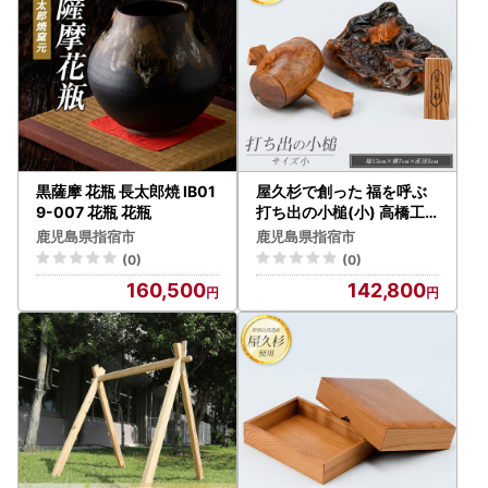
黒薩摩 花瓶 長太郎焼 IB01
屋久杉で創った 福を呼ぶ
9-007 花瓶 花瓶
打ち出の小槌(小) 高橋工
芸 IB074-017 こづち 工芸
鹿児島県指宿市
鹿児島県指宿市
品
(0)
(0)
160,500
142,800