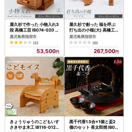
屋久杉で作った 小物入れ3
屋久杉で創った 福を呼ぶ
段 高橋工芸 IB074-020 イ
打ち出の小槌(大) 高橋工
ンテリア インテリア
芸 IB074-018 こづち 工芸
鹿児島県指宿市
鹿児島県指宿市
品
(2)
(0)
53,500
267,500
きょうりゅうのこどもいす
黒千代香1.5合×1個と盃2
さきやま木工 IB116-012
個のセット 長太郎焼 IB01