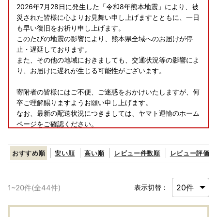
2026年7月28日に発生した「令和8年熊本地震」により、被
災された皆様に心よりお見舞い申し上げますとともに、一日
も早い復旧をお祈り申し上げます。
このたびの地震の影響により、熊本県全域へのお届けが停
止・遅延しております。
また、その他の地域におきましても、交通状況等の影響によ
り、お届けに遅れが生じる可能性がございます。
寄附者の皆様にはご不便、ご迷惑をおかけいたしますが、何
卒ご理解賜りますようお願い申し上げます。
なお、最新の配送状況につきましては、ヤマト運輸のホーム
ページをご確認ください。
-------------------------
おすすめ順
安い順
高い順
レビュー件数順
レビュー評価順
【指宿市ふるさと納税返礼品の不適正表示についてのお詫び
とご報告】
1
~
20
件(全
44
件)
表示切替：
本市へのふるさと納税のお礼として取り扱っていた「有限会
社水迫畜産」の牛肉の返礼品につきまして、不適切な表示が
あったことが確認されました。