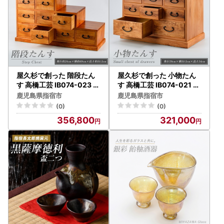
屋久杉で創った 階段たん
屋久杉で創った 小物たん
す 高橋工芸 IB074-023 工
す 高橋工芸 IB074-021 工
芸品 工芸品
芸品 工芸品
鹿児島県指宿市
鹿児島県指宿市
(0)
(0)
356,800
321,000