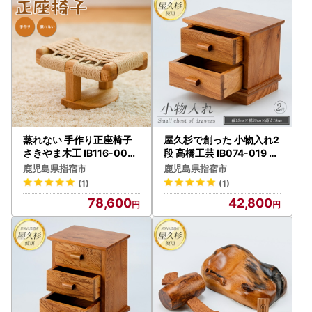
お届け先変更の際は、指宿市ふるさと納税担当まで早めにご
連絡いただきますよう、お願いいたします。
■指宿市ふるさと納税担当
電話：0993-23-1072
メール：ibuf@po.minc.ne.jp
蒸れない 手作り正座椅子
屋久杉で創った 小物入れ2
さきやま木工 IB116-005
段 高橋工芸 IB074-019 イ
いす チェア
ンテリア インテリア
鹿児島県指宿市
鹿児島県指宿市
(1)
(1)
78,600
42,800