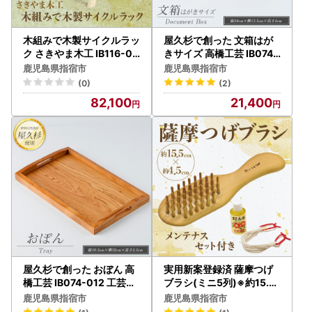
木組みで木製サイクルラッ
屋久杉で創った 文箱はが
ク さきやま木工 IB116-00
きサイズ 高橋工芸 IB074-
4 自転車スタンド 自転車
015 工芸品 工芸品
鹿児島県指宿市
鹿児島県指宿市
スタンド
(0)
(2)
82,100
21,400
屋久杉で創った おぼん 高
実用新案登録済 薩摩つげ
橋工芸 IB074-012 工芸品
ブラシ(ミニ5列)※約15.5c
工芸品
mとお手入れセット 喜多
鹿児島県指宿市
鹿児島県指宿市
つげ IB004-010 ブラシ