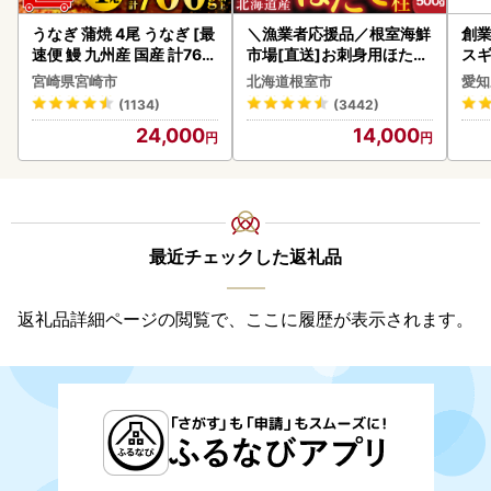
うなぎ 蒲焼 4尾 うなぎ [最
＼漁業者応援品／根室海鮮
創業
速便 鰻 九州産 国産 計760
市場[直送]お刺身用ほたて
スギ
g以上]
貝柱500g A-28002
み 
宮崎県宮崎市
北海道根室市
愛知
惣菜
(1134)
(3442)
ンバ
24,000
14,000
最近チェックした返礼品
返礼品詳細ページの閲覧で、ここに履歴が表示されます。