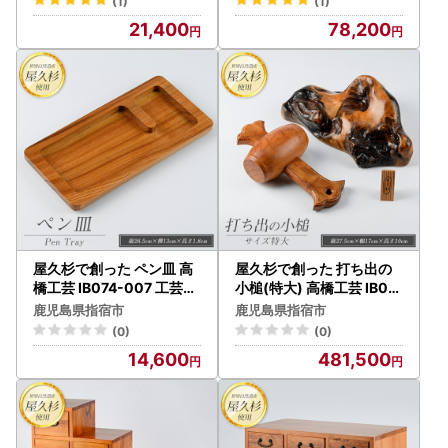
(1)
(1)
ブラシ
21,400
78,200
屋久杉で創った ペン皿 高
屋久杉で創った 打ち出の
橋工芸 IB074-007 工芸品
小槌(特大) 高橋工芸 IB07
工芸品
4-008 工芸品 工芸品
鹿児島県指宿市
鹿児島県指宿市
(0)
(0)
14,600
481,500