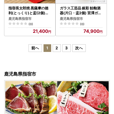
指宿長太郎焼 黒薩摩の徳
ガラス工芸品 銀彩 飴釉酒
利(とっくり)と盃(2個)セ
器(片口・盃2個) 宮澤ガラ
ット 長太郎焼 IB019-009
ス IB095-002 酒器 酒器
鹿児島県指宿市
鹿児島県指宿市
酒器 酒器
(0)
(0)
21,400
74,900
前へ
1
2
3
次へ
鹿児島県指宿市