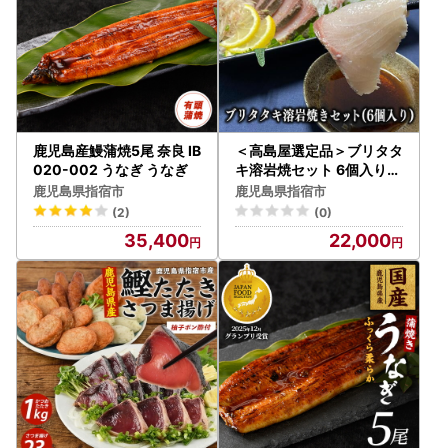
鹿児島産鰻蒲焼5尾 奈良 IB
＜高島屋選定品＞ブリタタ
020-002 うなぎ うなぎ
キ溶岩焼セット 6個入り(I
B001-037/59D1732)
鹿児島県指宿市
鹿児島県指宿市
(2)
(0)
35,400
22,000