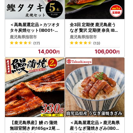
＜高島屋選定品＞カツオタ
全3回 定期便 鹿児島産う
タキ炭焼セット(IB001-01
なぎ 贅沢 定期便 奈良 IBZ
4/58D0053)
020-001
鹿児島県指宿市
鹿児島県指宿市
(17)
(13)
14,000
106,000
【鹿児島県産】鰻 の 蒲焼
＜高島屋選定品＞鹿児島県
無頭背開き 約165g×2尾
産うなぎ蒲焼きざみ(IB00