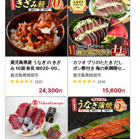
お届け先変更の際は、指宿市ふるさと納税担当まで早めにご
連絡いただきますよう、お願いいたします。
■指宿市ふるさと納税担当
電話：0993-23-1072
メール：ibuf@po.minc.ne.jp
鹿児島県産 うなぎ の きざ
カツオ ブリのたたき だし
み 10袋 奈良 IB020-004
ポン酢付き 海の幸満喫セ
うなぎ
ット 指宿食品 IB026-001
鹿児島県指宿市
鹿児島県指宿市
かつお 鰹
(32)
(24)
24,300
15,600