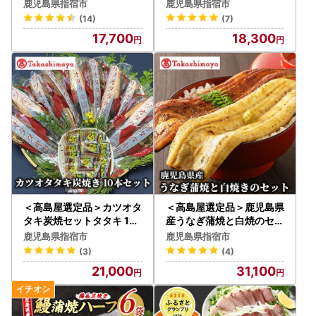
山中水産 IB022-001 うな
1-041/59D1776)
鹿児島県指宿市
鹿児島県指宿市
ぎ
(14)
(7)
17,700
18,300
＜高島屋選定品＞カツオタ
＜高島屋選定品＞鹿児島県
タキ炭焼セットタタキ 10
産うなぎ蒲焼と白焼のセッ
本入り(IB001-039/59D1
ト(各2尾)(IB001-042/59
鹿児島県指宿市
鹿児島県指宿市
754)
D1780)
(3)
(4)
21,000
31,100