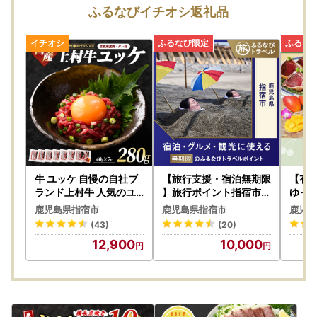
寄附者の皆様には、ご心配とご迷惑をおかけしましたこと
ふるなびイチオシ返礼品
を、深くお詫び申し上げます。
本市では、直ちに当該事業者の返礼品に係る寄附の受付を停
止いたしました。
また、既に寄附をいただき未発送の当該事業者の返礼品につ
いて発送を見合わせておりますので、今後、個別にご連絡を
させていただきます。
速やかに調査を進め、当該事業者の返礼品をお選びいただい
た寄附者の皆様には、誠意を持って真摯に対応させていただ
く所存です。
牛 ユッケ 自慢の自社ブ
【旅行支援・宿泊無期限
【有
何卒ご理解賜りますようお願い申し上げます。
ランド上村牛 人気のユ
】旅行ポイント指宿市ふ
ゆっ
ッケ7人前 カミチク IB11
るなびトラベルポイント
】鹿
鹿児島県指宿市
鹿児島県指宿市
鹿児島
2-017 牛肉
グポ
-------------------------
(43)
(20)
【発送後のお届け先変更が有料となります】
12,900
10,000
2023年6月1日から、発送後に送り状に記載された住所以外
にお届け先を変更する場合、変更後のお届け先様ご負担で変
更前のお届け先から変更後のお届け先までの着払い運賃が別
途必要となります。
※住所の登録間違いによる訂正転送も有料対象となります。