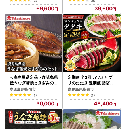
(3)
(6)
69,600
39,600
＜高島屋選定品＞鹿児島県
定期便 全3回 カツオとブ
産うなぎ蒲焼ときざみのセ
リのたたき 定期便 指宿食
ット(IB001-043/59D179
品 IBZ026-001
鹿児島県指宿市
鹿児島県指宿市
1)
(1)
(1)
30,000
48,400