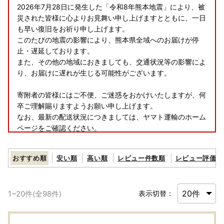
2026年7月28日に発生した「令和8年熊本地震」により、被
災された皆様に心よりお見舞い申し上げますとともに、一日
も早い復旧をお祈り申し上げます。
このたびの地震の影響により、熊本県全域へのお届けが停
止・遅延しております。
また、その他の地域におきましても、交通状況等の影響によ
り、お届けに遅れが生じる可能性がございます。
寄附者の皆様にはご不便、ご迷惑をおかけいたしますが、何
卒ご理解賜りますようお願い申し上げます。
なお、最新の配送状況につきましては、ヤマト運輸のホーム
ページをご確認ください。
-------------------------
おすすめ順
安い順
高い順
レビュー件数順
レビュー評価順
【指宿市ふるさと納税返礼品の不適正表示についてのお詫び
とご報告】
1
~
20
件(全
98
件)
表示切替：
本市へのふるさと納税のお礼として取り扱っていた「有限会
社水迫畜産」の牛肉の返礼品につきまして、不適切な表示が
あったことが確認されました。