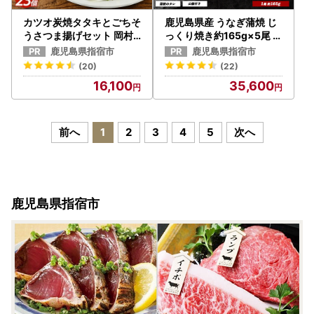
カツオ炭焼タタキとごちそ
鹿児島県産 うなぎ蒲焼 じ
うさつま揚げセット 岡村
っくり焼き約165g×5尾 化
商店 IB024-016 さつま揚
粧箱入り 大新 IB021-002
鹿児島県指宿市
鹿児島県指宿市
げ さつま揚げ
うなぎ うなぎ
(20)
(22)
16,100
35,600
前へ
1
2
3
4
5
次へ
鹿児島県指宿市