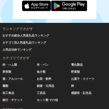
ランキングでさがす
おすすめ総合人気返礼品ランキング
カテゴリ別人気返礼品ランキング
人気自治体ランキング
カテゴリでさがす
肉・ハム類
米・パン
電化製品
果実類
魚介類
野菜類
酒・アルコール
お茶・飲料
お菓子・スイーツ
麺類
雑貨・日用品
卵
加工食品
工芸品
感謝状・記念品
旅行・チケット
セット類 その他