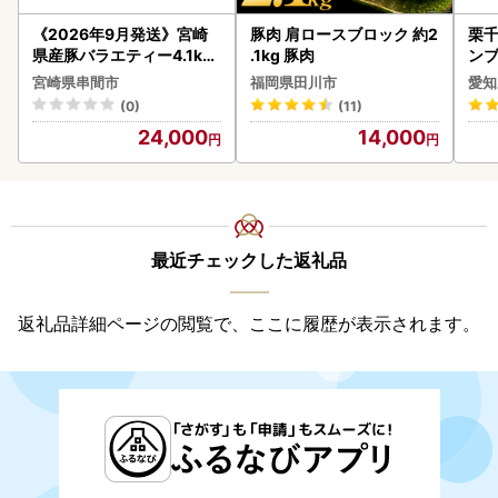
《2026年9月発送》宮崎
豚肉 肩ロースブロック 約2
栗千
県産豚バラエティー4.1kg
.1kg 豚肉
ンブ
セット_K033-057-2609
デザ
宮崎県串間市
福岡県田川市
愛知
(0)
(11)
24,000
14,000
最近チェックした返礼品
返礼品詳細ページの閲覧で、ここに履歴が表示されます。