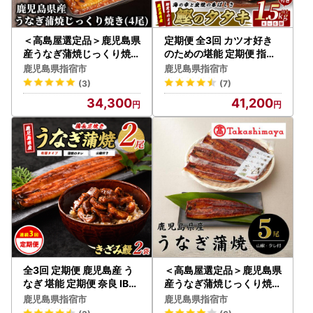
＜高島屋選定品＞鹿児島県
定期便 全3回 カツオ好き
産うなぎ蒲焼じっくり焼き
のための堪能 定期便 指宿
(4尾)(IB001-045/59D18
食品 IBZ026-002
鹿児島県指宿市
鹿児島県指宿市
13)
(3)
(7)
34,300
41,200
全3回 定期便 鹿児島産 う
＜高島屋選定品＞鹿児島県
なぎ 堪能 定期便 奈良 IBZ
産うなぎ蒲焼じっくり焼き
020-002
(IB001-006/59D0133)
鹿児島県指宿市
鹿児島県指宿市