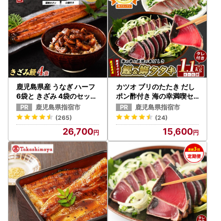
鹿児島県産 うなぎ ハーフ
カツオ ブリのたたき だし
6袋と きざみ 4袋のセット
ポン酢付き 海の幸満喫セ
奈良 IB020-005 うなぎ
ット 指宿食品 IB026-001
鹿児島県指宿市
鹿児島県指宿市
かつお 鰹
(265)
(24)
26,700
15,600