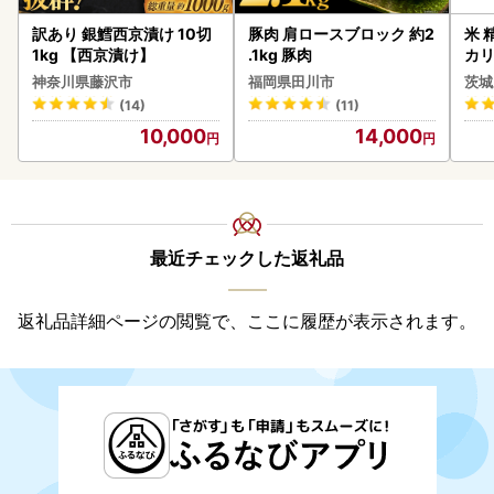
訳あり 銀鱈西京漬け 10切
豚肉 肩ロースブロック 約2
米 
1kg 【西京漬け】
.1kg 豚肉
カリ
神奈川県藤沢市
福岡県田川市
茨城
(14)
(11)
10,000
14,000
最近チェックした返礼品
返礼品詳細ページの閲覧で、ここに履歴が表示されます。