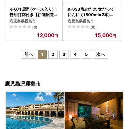
K-071 黒酢(ケース入り)・
K-633 私のたれ 女だって
醤油甘露付き【伊達醸造】
にんにく(500ml×2本)【
霧島市 お酢 調味料 黒酢ド
薩摩の薫農園】霧島市 ニ
鹿児島県霧島市
鹿児島県霧島市
リンク ビネガー しょうゆ
ンニク タレ たれ 醤油 調味
(0)
(0)
セット
料
12,000
15,000
前へ
1
2
3
4
5
次へ
鹿児島県霧島市