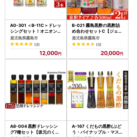
A0-301 ＜B-11C＞ドレッ
B-021 霧島黒酢の黒酢詰
シングセット！オニオン・
め合わせセットC【ジェイ
キャロット・柚子塩(各20
シーエヌ】
鹿児島県霧島市
鹿児島県霧島市
0ml)【福山黒酢】霧島市
(3)
(3)
桷志田 かくいだ 調味料 詰
12,000
20,000
め合わせ
A8-004 黒酢ドレッシン
A-167 くだもの黒酢(ぶど
グ7種セット【坂元のくろ
う・パイナップル・マスカ