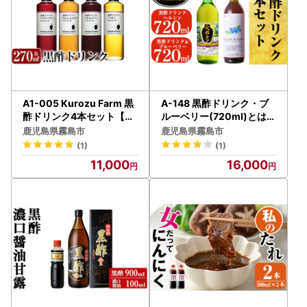
A1-005 Kurozu Farm 黒
A-148 黒酢ドリンク・ブ
酢ドリンク4本セット【坂
ルーベリー(720ml)とはち
元のくろず】霧島市 調味
みつ(720ml)計2本セット
鹿児島県霧島市
鹿児島県霧島市
料 お酢 酢ドリンク 詰め合
【長命ヘルシン酢醸造】
(1)
(1)
わせ
11,000
16,000