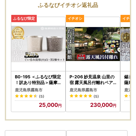
《kirishima@lrinc.jp》
ふるなびイチオシ返礼品
尚、到着後3日以上経過した際は対応いたしかねます。
ご了承の上、お申込みくださいますようお願い申し上げま
す。
＝＝＝
▼マイナンバーカードをお持ちの方へ朗報♪▼
霧島市ふるさと納税のワンストップは、申請アプリ「IAM」
で簡単便利にスマホで完結！
------------------
ご寄附をいただいた皆様の負担を軽減するために、スマホの
みで申請を完結できるアプリ「IAM(アイアム)」を
B0-195 ＜ふるなび限定
P-206 妙見温泉 山里の
錫 薩
霧島市ふるさと納税でもご利用いただけるようになりまし
！訳あり特別品＞薩摩錫
宿 露天風呂付離れペア
薩摩錫
器 ぐい呑み筒形(小)白
宿泊券(要予約)【おりは
6
た。
鹿児島県霧島市
鹿児島県霧島市
鹿児島
・黒2個セット【薩摩錫
し旅館】霧島市 温泉 旅
マイナンバーカードをお持ちであれば、IAMを使用して申請
(5)
(5)
器工芸館】
館 チケット 食事 温泉 旅
していただくことで、申請書の記入・郵送・署名や書類添
25,000
230,000
行 温泉旅館
付・ポスト投函など、手間のかかる手続きを大幅にスキップ
できます。
※従来通りの「書類郵送による申請」も引き続きご利用可能
です。