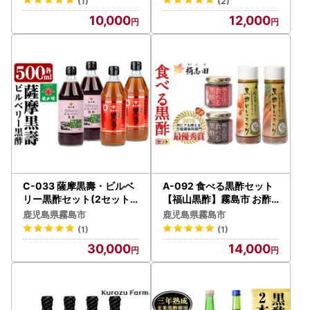
(1)
(2)
10,000
12,000
C-033 薩摩黒壽・ビルベ
A-092 食べる黒酢セット
リー黒酢セット(2セット)
【福山黒酢】霧島市 お酢
【福山町ふくふくふれあい
調味料 詰め合わせ ドレッ
鹿児島県霧島市
鹿児島県霧島市
館】
シング
(1)
(1)
30,000
14,000