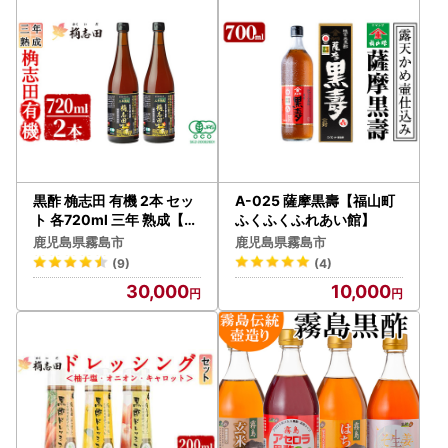
★申請アプリ【IAM】をダウンロードの上、ご利用ください
★
Android・iOSのアプリストアにて＜アイアム マイナンバ
ー＞で検索！
【ワンストップ特例申請書送付先】
〒897-8790
鹿児島県南さつま市加世田本町41-7
霧島市ふるさと納税ワンストップ受付センター 宛
黒酢 桷志田 有機 2本 セッ
A-025 薩摩黒壽【福山町
※霧島市はワンストップ特例申請受付業務を外部委託してい
ト 各720ml 三年 熟成【福
ふくふくふれあい館】
山黒酢】 C-035
ます。
鹿児島県霧島市
鹿児島県霧島市
(9)
(4)
30,000
10,000