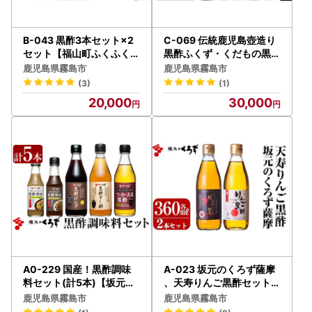
B-043 黒酢3本セット×2
C-069 伝統鹿児島壺造り
セット【福山町ふくふくふ
黒酢ふくず・くだもの黒酢
れあい館】
(飲む黒酢）500m×5本セ
鹿児島県霧島市
鹿児島県霧島市
ット【宇都醸造】
(3)
(1)
20,000
30,000
A0-229 国産！黒酢調味
A-023 坂元のくろず薩摩
料セット(計5本)【坂元の
、天寿りんご黒酢セット【
くろず】霧島市 調味料 お
坂元のくろず】
鹿児島県霧島市
鹿児島県霧島市
酢 詰め合わせ