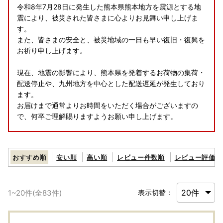
令和8年7月28日に発生した熊本県熊本地方を震源とする地
震により、被災された皆さまに心よりお見舞い申し上げま
す。
また、皆さまの安全と、被災地域の一日も早い復旧・復興を
お祈り申し上げます。
現在、地震の影響により、熊本県を発着するお荷物の集荷・
配送停止や、九州地方を中心とした配送遅延が発生しており
ます。
お届けまで通常よりお時間をいただく場合がございますの
で、何卒ご理解賜りますようお願い申し上げます。
＝＝＝＝＝＝＝＝＝＝＝＝＝＝＝＝＝＝＝＝
おすすめ順
安い順
高い順
レビュー件数順
レビュー評価順
【必ずご確認ください】
返礼品到着後は速やかに返礼品の状態をご確認ください。
万全を期して返礼品をお届けしていますが、万が一返礼品に
1
~
20
件(全
83
件)
表示切替：
不良・破損・誤納品などございましたら、返礼品到着から2
日以内に、写真(画像)を添付のうえ下記アドレスまでメール
にてご連絡ください。