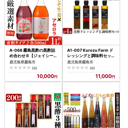
A-068 霧島黒酢の黒酢詰
A1-007 Kurozu Farm ド
め合わせＢ【ジェイシーエ
レッシングと調味料セット
ヌ】
(計4本)【坂元のくろず】
鹿児島県霧島市
鹿児島県霧島市
霧島市 調味料 お酢 詰め合
(0)
(0)
わせ
10,000
11,000