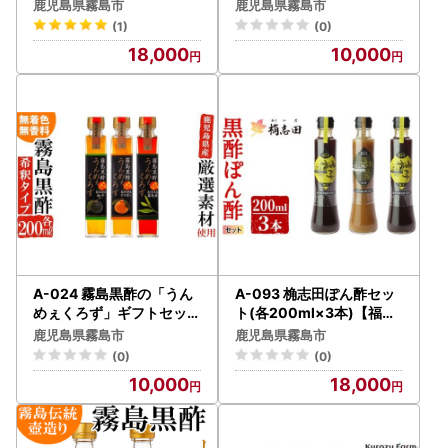
ず】
ット)200ml×3本セット
鹿児島県霧島市
鹿児島県霧島市
【宇都醸造】
(1)
(0)
18,000
10,000
A-024 霧島黒酢の「うん
A-093 桷志田ぽん酢セッ
めぇくろず」ギフトセット
ト(各200ml×3本)【福山
【ジェイシーエヌ】
黒酢】
鹿児島県霧島市
鹿児島県霧島市
(0)
(0)
10,000
18,000