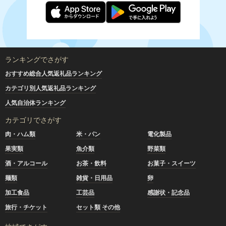
ランキングでさがす
おすすめ総合人気返礼品ランキング
カテゴリ別人気返礼品ランキング
人気自治体ランキング
カテゴリでさがす
肉・ハム類
米・パン
電化製品
果実類
魚介類
野菜類
酒・アルコール
お茶・飲料
お菓子・スイーツ
麺類
雑貨・日用品
卵
加工食品
工芸品
感謝状・記念品
旅行・チケット
セット類 その他