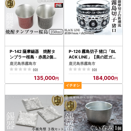
P-142 薩摩錫器 焼酎タ
P-126 霧島切子 猪口「BL
ンブラー桜島・赤黒2個セ
ACK LINE」【美の匠ガラ
ット【薩摩錫器工芸館】
ス工房弟子丸】霧島市 グ
鹿児島県霧島市
鹿児島県霧島市
ラス ガラス ガラス細工 お
(0)
(0)
ちょこ 食器 酒器
135,000
184,000