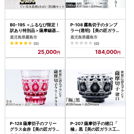
B0-195 ＜ふるなび限定！
P-108 霧島切子のタンブ
訳あり特別品＞薩摩錫器
ラー(透明)【美の匠ガラス
ぐい呑み筒形(小)白・黒2
工房弟子丸】霧島市 グラ
鹿児島県霧島市
鹿児島県霧島市
個セット【薩摩錫器工芸館
ス コップ カップ 食器 ガラ
(5)
(0)
】
ス細工
25,000
184,000
P-128 薩摩切子のフリー
P-207 薩摩切子の猪口「
グラス金赤【美の匠ガラス
極」黒【美の匠ガラス工房