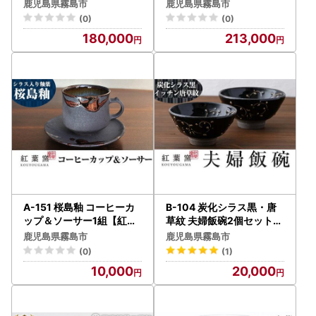
工房弟子丸】霧島市 グラ
弟子丸】霧島市 グラス ガ
鹿児島県霧島市
鹿児島県霧島市
ス ガラス細工 コップ 食器
ラス ガラス細工 おちょこ
(0)
(0)
食器 酒器
180,000
213,000
A-151 桜島釉 コーヒーカ
B-104 炭化シラス黒・唐
ップ＆ソーサー1組【紅葉
草紋 夫婦飯碗2個セット【
窯】霧島市 珈琲カップ テ
紅葉窯】霧島市 食器 陶器
鹿児島県霧島市
鹿児島県霧島市
ィーカップ 陶器 食器 焼物
和食器 焼物 焼き物 ご飯茶
(0)
(1)
焼き物
碗 ごはん茶碗 ちゃわん 飯
10,000
20,000
碗 ペア