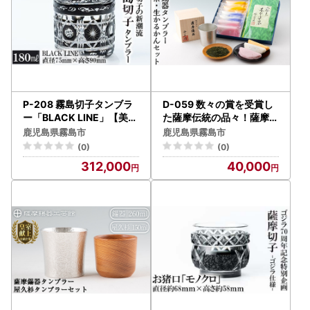
P-208 霧島切子タンブラ
D-059 数々の賞を受賞し
ー「BLACK LINE」【美の
た薩摩伝統の品々！薩摩錫
匠ガラス工房弟子丸】霧島
器タンブラー・霧島茶・生
鹿児島県霧島市
鹿児島県霧島市
市 薩摩切子 グラス コップ
かるかんセット！最高級の
(0)
(0)
カップ ロックグラス 食器
逸品をお届け【徳重製菓と
312,000
40,000
ガラス細工
らや】