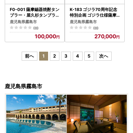
F0-001 薩摩錫器焼酎タン
K-183 ゴジラ70周年記念
ブラー・屋久杉タンブラー
特別企画 ゴジラ仕様薩摩
セット【薩摩錫器工芸館】
切子お猪口「モノクロ」【
鹿児島県霧島市
鹿児島県霧島市
美の匠ガラス工房弟子丸】
(0)
(0)
霧島市 切子 グラス ガラス
100,000
270,000
ガラス細工 木箱入り
前へ
1
2
3
4
5
次へ
鹿児島県霧島市