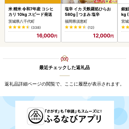
米 精米 令和7年産 コシヒ
塩辛 イカ 天麩羅処ひらお
銀鮭
カリ 10kg スピード発送
580g | つまみ 塩辛
kg 
茨城県八千代町
福岡県須恵町
宮城
(338)
(12)
16,000
12,000
最近チェックした返礼品
返礼品詳細ページの閲覧で、ここに履歴が表示されます。