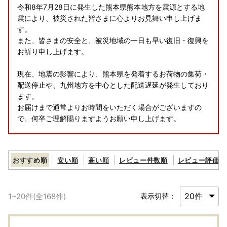
令和8年7月28日に発生した熊本県熊本地方を震源とする地
震により、被災された皆さまに心よりお見舞い申し上げま
す。
また、皆さまの安全と、被災地域の一日も早い復旧・復興を
お祈り申し上げます。
現在、地震の影響により、熊本県を発着するお荷物の集荷・
配送停止や、九州地方を中心とした配送遅延が発生しており
ます。
お届けまで通常よりお時間をいただく場合がございますの
で、何卒ご理解賜りますようお願い申し上げます。
＝＝＝＝＝＝＝＝＝＝＝＝＝＝＝＝＝＝＝＝
おすすめ順
安い順
高い順
レビュー件数順
レビュー評価順
【必ずご確認ください】
返礼品到着後は速やかに返礼品の状態をご確認ください。
万全を期して返礼品をお届けしていますが、万が一返礼品に
1
~
20
件(全
168
件)
表示切替：
不良・破損・誤納品などございましたら、返礼品到着から2
日以内に、写真(画像)を添付のうえ下記アドレスまでメール
にてご連絡ください。