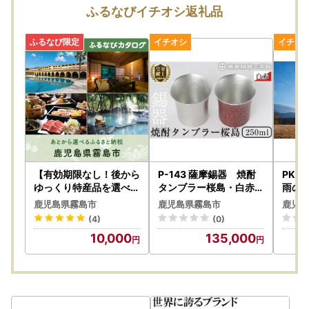
《kirishima@lrinc.jp》
ふるなびイチオシ返礼品
尚、到着後3日以上経過した際は対応いたしかねます。
ご了承の上、お申込みくださいますようお願い申し上げま
す。
＝＝＝
▼マイナンバーカードをお持ちの方へ朗報♪▼
霧島市ふるさと納税のワンストップは、申請アプリ「IAM」
で簡単便利にスマホで完結！
------------------
ご寄附をいただいた皆様の負担を軽減するために、スマホの
みで申請を完結できるアプリ「IAM(アイアム)」を
【有効期限なし！後から
P-143 薩摩錫器 焼酎
PK-
霧島市ふるさと納税でもご利用いただけるようになりまし
ゆっくり特産品を選べる
タンブラー桜島・白赤2
雨の森
】鹿児島県霧島市カタロ
個セット【薩摩錫器工芸
2食付
た。
鹿児島県霧島市
鹿児島県霧島市
鹿児島
グポイント
館】霧島市 工芸品 錫器
で完
マイナンバーカードをお持ちであれば、IAMを使用して申請
(4)
(0)
酒器
2食
していただくことで、申請書の記入・郵送・署名や書類添
10,000
135,000
ト【
付・ポスト投函など、手間のかかる手続きを大幅にスキップ
宿泊 
できます。
ト 食
※従来通りの「書類郵送による申請」も引き続きご利用可能
です。