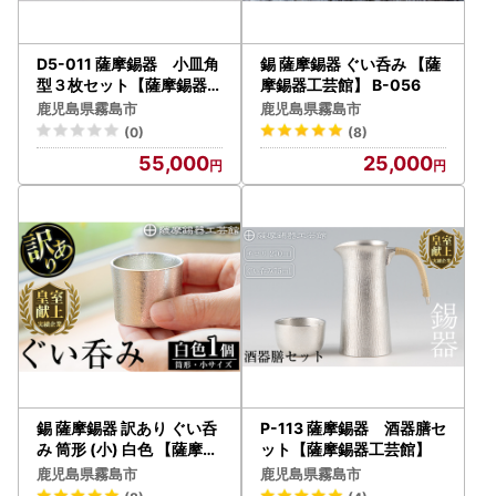
D5-011 薩摩錫器 小皿角
錫 薩摩錫器 ぐい呑み 【薩
型３枚セット【薩摩錫器工
摩錫器工芸館】 B-056
芸館】
鹿児島県霧島市
鹿児島県霧島市
(0)
(8)
55,000
25,000
錫 薩摩錫器 訳あり ぐい呑
P-113 薩摩錫器 酒器膳セ
み 筒形 (小) 白色 【薩摩錫
ット【薩摩錫器工芸館】
器工芸館】A-202
鹿児島県霧島市
鹿児島県霧島市