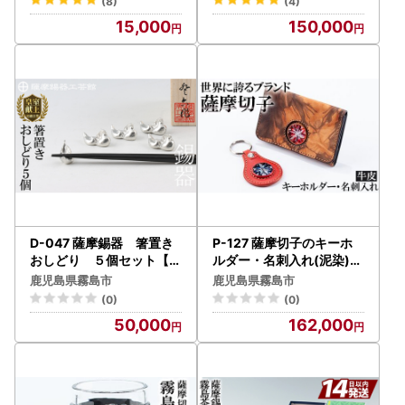
(8)
(4)
15,000
150,000
D-047 薩摩錫器 箸置き
P-127 薩摩切子のキーホ
おしどり ５個セット【薩
ルダー・名刺入れ(泥染)セ
摩錫器工芸館】霧島市 食
ット【美の匠ガラス工房弟
鹿児島県霧島市
鹿児島県霧島市
器 雑貨 ギフト プレゼント
子丸】霧島市 名刺入れ キ
(0)
(0)
ーホルダー ガラス細工 牛
50,000
162,000
皮 メンズ レディース