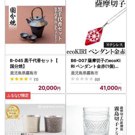
★申請アプリ【IAM】をダウンロードの上、ご利用ください
★
Android・iOSのアプリストアにて＜アイアム マイナンバ
ー＞で検索！
【ワンストップ特例申請書送付先】
〒897-8790
鹿児島県南さつま市加世田本町41-7
霧島市ふるさと納税ワンストップ受付センター 宛
B-045 黒千代香セット【
B6-007 薩摩切子のecoKI
※霧島市はワンストップ特例申請受付業務を外部委託してい
国分焼】
RI ペンダント金赤(1個)【
美の匠ガラス工房弟子丸】
ます。
鹿児島県霧島市
鹿児島県霧島市
霧島市 ガラス細工 メンズ
(1)
(0)
レディース レッド ネック
20,000
41,000
レス アクセサリー ギフト
プレゼント