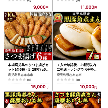
(0)
(0)
9,000
11,000
本場鹿児島のさつま揚げセ
＜入金確認後、2週間以内
ット(全6種・計28枚) a5-
に発送＞レンジでお手軽！
298
黒豚角煮まんじゅう 7個 a
鹿児島県志布志市
鹿児島県志布志市
0-362-2w
(0)
(0)
15,000
10,000