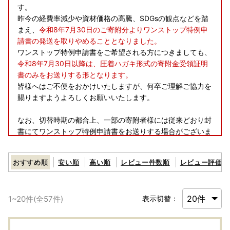
す。
昨今の経費率減少や資材価格の高騰、SDGsの観点などを踏
まえ、
令和8年7月30日のご寄附分よりワンストップ特例申
請書の発送を取りやめることとなりました。
ワンストップ特例申請書をご希望される方につきましても、
令和8年7月30日以降は、圧着ハガキ形式の寄附金受領証明
書のみをお送りする形となります。
皆様へはご不便をおかけいたしますが、何卒ご理解ご協力を
賜りますようよろしくお願いいたします。
なお、切替時期の都合上、一部の寄附者様には従来どおり封
書にてワンストップ特例申請書をお送りする場合がございま
すので、予めご了承ください。
おすすめ順
安い順
高い順
レビュー件数順
レビュー評価順
【ご寄附の前に必ずご確認くださいませ】
・寄附後のキャンセルは受け付けておりません。
・返礼品到着後は速やかに中身をご確認をお願いいたしま
1
~
20
件(全
57
件)
表示切替：
す。
発送には万全を期しておりますが、万が一返礼品に不良・破
損・誤納品などございましたら、＜返礼品到着後、翌日中ま