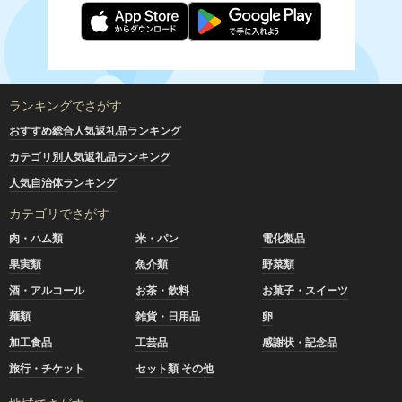
ランキングでさがす
おすすめ総合人気返礼品ランキング
カテゴリ別人気返礼品ランキング
人気自治体ランキング
カテゴリでさがす
肉・ハム類
米・パン
電化製品
果実類
魚介類
野菜類
酒・アルコール
お茶・飲料
お菓子・スイーツ
麺類
雑貨・日用品
卵
加工食品
工芸品
感謝状・記念品
旅行・チケット
セット類 その他