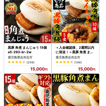
可能です。
以上をご了承の上、お申し込みくださいますようお願い申し
上げます。
【自治体マイページについて】
ふるさと納税にまつわる便利な機能を無料で利用できる「自
治体マイページ」が、2022年9月にリニューアル＆再開しま
黒豚 角煮 まんじゅう 15個
＜入金確認後、2週間以内
した！
a5-293-kr-2w
に発送！＞黒豚 角煮 まん
じゅう 角煮飯セット a5-2
・寄附状況の確認
鹿児島県志布志市
鹿児島県志布志市
86-2w
・完全オンラインでのワンストップ特例申請
(259)
(146)
・返礼品の配送状況の確認
15,000
15,000
・お問い合わせ機能
・寄附金受領証明書の再発行（ダウンロード）
・寄附情報（氏名・住所）の変更届の提出
新たな機能が加わり、ふるさと納税の各種手続きがお手軽に
行えるようになります。
▼ご登録や詳細については下記のURLよりご確認ください。