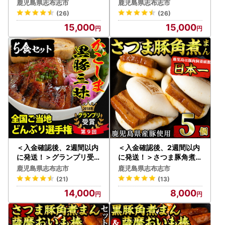
個 a5-293-stm-2w
角煮 飯 12個 セット a5-28
鹿児島県志布志市
鹿児島県志布志市
9-2w
携帯電話でドメイン指定受信を設定されている場合は「shib
(26)
(26)
ushi@do-furusato.com」からのメールを受け取れるよう設
15,000
15,000
定をお願い致します。
志布志市は総務大臣よりふるさと納税の指定を受けた自治体
です。
【配送に関するご注意】
配送会社の状況や天候等によるやむを得ない理由で配送が困
難になる場合、
ページ内記載の配送期間内にお届けできないことがありま
す。
＜入金確認後、2週間以内
＜入金確認後、2週間以内
特に、積雪や大雨、台風などの発生時は遅延の可能性が高ま
に発送！＞グランプリ受賞
に発送！＞さつま豚角煮ま
！鹿児島県産 使用 黒豚 三
んじゅう5個入り p8-143-
ります。予めご了承ください。
鹿児島県志布志市
鹿児島県志布志市
昧丼セット(5食入) a4-04
2w
(21)
(13)
1-2w
【重要】コピー(偽物)サイトにご注意ください
14,000
8,000
▼コピーサイトの特徴
・複数ショップからページデザイン、商品画像、バナーを不
正に転用（コピー）している