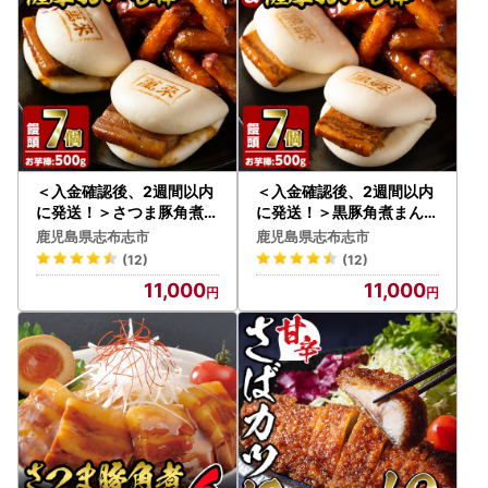
・右クリックでページのソースを表示した際、ページのタイ
トルと店名が異なっている。
・会社所在地と電話番号が矛盾している、または不備がある
・会社概要や支払い方法、注文確定メールなどの日本語表記
が不自然
・正規サイトの販売価格よりも低価格で表示している（値引
き、割引商品が中心）
・振込先名が個人名となっている
＜入金確認後、2週間以内
＜入金確認後、2週間以内
に発送！＞さつま豚角煮ま
に発送！＞黒豚角煮まんじ
んじゅう(7個)・薩摩おい
ゅう(7個)・薩摩おいも棒(
万が一、入金をしてしまったなどの場合には、消費者センタ
鹿児島県志布志市
鹿児島県志布志市
も棒(計500g)セット a1-0
計500g)セット a1-036-2
ーや最寄の都道府県のサイバー犯罪相談窓口などの公的機関
(12)
(12)
35-2w
w
までご相談ください。
11,000
11,000