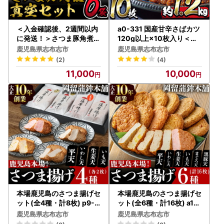
＜入金確認後、2週間以内
a0-331 国産甘辛さばカツ
に発送！＞さつま豚角煮真
120g以上×10枚入り＜計1
空セット 612g（102g×6
.2kg以上＞
鹿児島県志布志市
鹿児島県志布志市
P） a1-073-2w
(2)
(4)
11,000
10,000
本場鹿児島のさつま揚げセ
本場鹿児島のさつま揚げセ
ット(全4種・計8枚) p9-0
ット(全6種・計16枚) a1-1
21
00
鹿児島県志布志市
鹿児島県志布志市