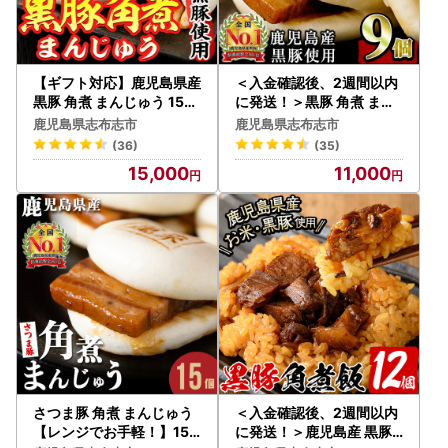
https://mypg.jp/
【ギフト対応】鹿児島県産
＜入金確認後、2週間以内
黒豚 角煮 まんじゅう 15個
に発送！＞黒豚 角煮 まん
a5-288
じゅう 9個 a1-038-2w
【寄付金受領証明書の発送につきまして】
鹿児島県志布志市
鹿児島県志布志市
2020年4月より志布志市より発送する寄付金受領証明書が圧
(36)
(35)
着はがきでのお届けとなります。
15,000
11,000
（ワンストップ特例申請書希望の方は封筒に同封しておりま
す）
確定申告にて必要となりますので大切に保管をお願い致しま
す。
【ワンストップ特例申請書の受付済書について】
志布志市ではワンストップ特例申請書の受付済書については
メールにて送付致します。
下記アドレスより控除等に関してのメールが送られます。
予めご了承くださいますようお願い申し上げます。
さつま豚 角煮 まんじゅう
＜入金確認後、2週間以内
【shibushi@do-furusato.com】
【レンジでお手軽！】15
に発送！＞鹿児島産 黒豚