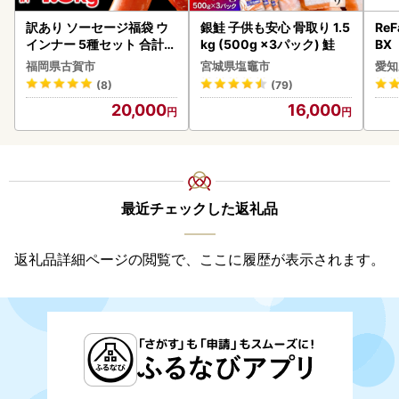
訳あり ソーセージ福袋 ウ
銀鮭 子供も安心 骨取り 1.5
ReF
インナー 5種セット 合計4.
kg (500g ×3パック) 鮭
BX
5kg ソーセージ
ー 
福岡県古賀市
宮城県塩竈市
愛知
フ
(8)
(79)
20,000
16,000
最近チェックした返礼品
返礼品詳細ページの閲覧で、ここに履歴が表示されます。