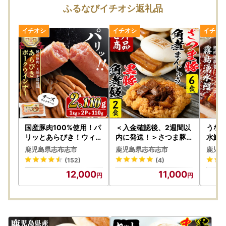
でに写真(画像)を添付＞のうえメールにてお問合せ先までご
ふるなびイチオシ返礼品
連絡くださいませ。
日数が経ったものに関しましてはご対応いたしかねる場合が
ございます。
・寄附者様の転居等による転送にかかる諸経費につきまして
は寄附者様負担となります。
志布志市では負担いたしかねますため、予めご了承のうえ、
ご寄附賜りますようよろしくお願い申し上げます。
・不在日が事前にお分かりの場合は、備考欄にご入力くださ
い。なお、志布志市では、原則入金確認後翌月までの配送と
させていただいております。
つきまして不在日の入力は、入金確認後翌月までの範囲内で
国産豚肉100%使用！パ
＜入金確認後、2週間以
うなぎ
お願いいたします。
リッとあらびき！ウィン
内に発送！＞さつま豚角
水鰻 
ナー2,110g(ウインナー
煮まんじゅう（6個）黒
b0-2
入金確認後翌々月以降の設定をされますと、お礼品の価格変
鹿児島県志布志市
鹿児島県志布志市
鹿児島
1kg×2袋・チーズウイ
豚角煮飯（2個）セット
動や在庫の確保が困難となり
(152)
(4)
ンナー4本) a2-134
a1-074-2w
お礼品をお届けできませんのでご理解いただきますよう、よ
12,000
11,000
ろしくお願い申し上げます。
・ワンストップ特例制度をご利用かつマイナンバー通知カー
ドをご利用の方は通知カードに記載された氏名、住所等が住
民票に記載されている事項と一致している場合に限り、通知
カードをマイナンバーを証明する書類として利用することが