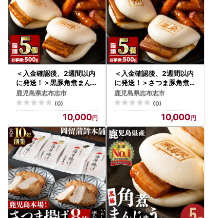
＜入金確認後、2週間以内
＜入金確認後、2週間以内
に発送！＞黒豚角煮まんじ
に発送！＞さつま豚角煮ま
ゅう(5個)・薩摩おいも棒(
んじゅう(5個)・薩摩おい
鹿児島県志布志市
鹿児島県志布志市
計500g)セット a0-346-
も棒(計500g)セット a0-
(0)
(0)
2w
347-2w
10,000
10,000