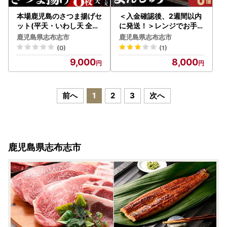
本場鹿児島のさつま揚げセ
＜入金確認後、2週間以内
ット(平天・いわし天 全2
に発送！＞レンジでお手軽
種 計8枚) p9-020
！黒豚角煮まんじゅう 5個
鹿児島県志布志市
鹿児島県志布志市
豚肉 黒豚 国産 九州産 角煮
(0)
(1)
饅頭 肉まん 中華まん パン
9,000
8,000
おやつ おつまみ 惣菜 おか
ず ランキング 人気 p8-15
3-2w
前へ
1
2
3
次へ
鹿児島県志布志市