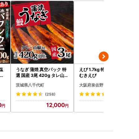
塩
うなぎ 蒲焼 真空パック 特
えび 1.7kg 特大5Lサイズ
パッ
選 国産 3尾 420g タレ山椒
むきえび
保証
付き うな重 ひつまぶし 訳
茨城県八千代町
大阪府泉佐野市
海鮮
あり 茨城 ウナギ 鰻 個包装
寿
人気 美味しい 小分け 八千
(258)
(391)
 お
代町
0
12,000
9,000
無