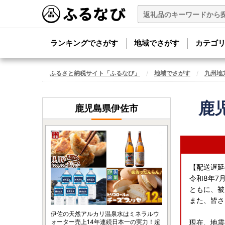
ランキングでさがす
地域でさがす
カテゴ
ふるさと納税サイト「ふるなび」
地域でさがす
九州地
鹿
鹿児島県伊佐市
【配送遅延
令和8年7
ともに、被
また、皆さ
伊佐の天然アルカリ温泉水はミネラルウ
ォーター売上14年連続日本一の実力！超
現在、地震