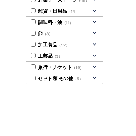
（49）
雑貨・日用品
（14）
調味料・油
（11）
卵
（8）
加工食品
（52）
工芸品
（3）
旅行・チケット
（19）
セット類 その他
（5）