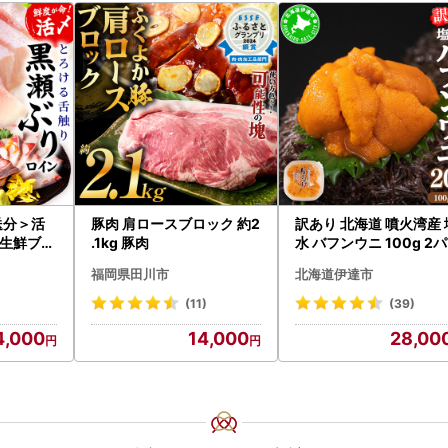
送分＞活
豚肉 肩ロースブロック 約2
訳あり 北海道 噴火湾産 
生鮮ブリ
.1kg 豚肉
水 バフンウニ 100g 2
g前後）_
ク 計200g 《アフター
福岡県田川市
北海道伊達市
9
付き》うに ウニ 雲丹 
海の幸 魚介類 ウニ丼 お
(11)
(39)
司 濃厚 無添加 産地直送
4,000
14,000
28,00
取り寄せ 山村水産 送料
料