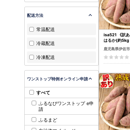
配送方法
常温配送
isa521 《
はるか(約5kg
冷蔵配送
イズ混合) 訳
鹿児島県伊佐市
も 紅はるか 鹿
冷凍配送
熟 長期熟成 
るか サツマイ
【いさ工房】
ワンストップ特例オンライン申請
すべて
ふるなびワンストップ e申
請
ふるまど