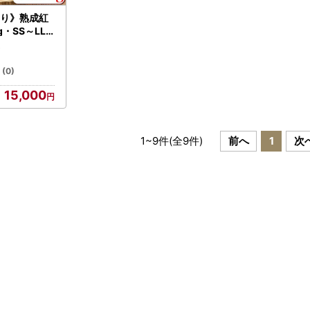
訳あり》熟成紅
g・SS～LL
訳あり さつま
 鹿児島 生芋
 土付き べに
(0)
イモ 焼き芋
15,000
】
1
~
9
件(全
9
件)
前へ
1
次