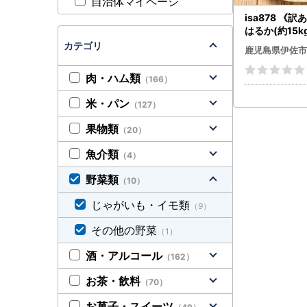
自治体マイページ
isa878 《
はるか(約15k
サイズ混合) 
カテゴリ
鹿児島県伊佐市
いも 紅はるか
完熟 長期熟成
肉・ハム類
（166）
はるか サツマ
に 【いさ工房
米・パン
（127）
果物類
（20）
魚介類
（4）
野菜類
（10）
じゃがいも・イモ類
（9）
その他の野菜
（1）
酒・アルコール
（162）
お茶・飲料
（70）
お菓子・スイーツ