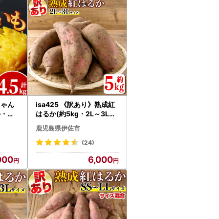
ちゃん
isa425 《訳あり》熟成紅
・計4
はるか(約5kg・2L～3Lサ
小分け
イズ混合) 訳あり さつまい
鹿児島県伊佐市
天然ス
も 紅はるか 鹿児島 生芋 完
 【い
熟 長期熟成 土付き べには
(24)
るか サツマイモ 焼き芋に
000
6,000
【いさ工房】