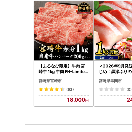
【ふるなび限定】牛肉 宮
＜2026年9月発
崎牛 1kg 牛肉 FN-Limited
じめ！黒瀬ぶりの
-VO
ロイン2節（1.0k
宮崎県宮崎市
宮崎県串間市
K001-012-260
(52)
(0)
18,000
2