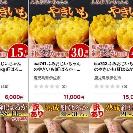
みおじいちゃん
isa741 ふみおじいちゃん
isa742 ふみおじい
はるか
のやきいも(紅はるか・計3
のやきいも(紅はるか
.0kg) 冷凍 パック 小分け
.5kg) 冷凍 パック 
鹿児島県伊佐市
鹿児島県伊佐市
サツマイモ 焼き芋 天然ス
サツマイモ 焼き芋 
イーツ 焼芋 紅はるか 【い
イーツ 焼芋 紅はるか
(26)
(0)
(0)
さ工房】
さ工房】
6,000
11,000
15,