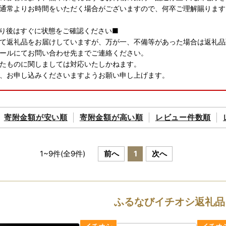
通常よりお時間をいただく場合がございますので、何卒ご理解賜ります
り後はすぐに状態をご確認ください■
て返礼品をお届けしていますが、万が一、不備等があった場合は返礼品到
ールにてお問い合わせ先までご連絡ください。
たものに関しましては対応いたしかねます。
、お申し込みくださいますようお願い申し上げます。
配送について■
お届け(発送)は、原則、行いません。ご入金確認後、ページの納期情
寄附金額が
安い順
寄附金額が
高い順
レビュー件数順
。
月は多くのご寄附を頂いております。配送が遅くなる可能性もございま
務大臣よりふるさと納税の指定を受けた自治体です。
1
~
9
件(全
9
件)
前へ
1
次へ
ふるなびイチオシ返礼品