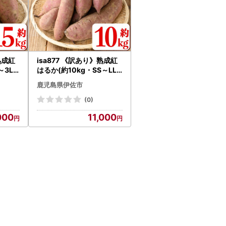
熟成紅
isa877 《訳あり》熟成紅
～3L
はるか(約10kg・SS～LL
さつま
サイズ混合) 訳あり さつま
鹿児島県伊佐市
 生芋
いも 紅はるか 鹿児島 生芋
 べに
完熟 長期熟成 土付き べに
(0)
焼き芋
はるか サツマイモ 焼き芋
000
11,000
に 【いさ工房】