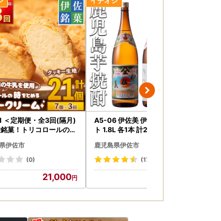
581 ＜定期便・全3回(隔月)
A5-06 伊佐美 伊佐舞 限定 セッ
黒豚
佐銘菓！トリコロールのシ
ト 1.8L 各1本 計2本 【酒乃向原
6-0
クリーム＜クッキー生地＞
】
県伊佐市
鹿児島県伊佐市
鹿
×3回・計21個)洋菓子 シュ
ーム クッキー生地 カス
(0)
(17)
 お菓子 スイーツ デザー
21,000
20,000
凍 冷凍便【ケーキハウス
コロール】