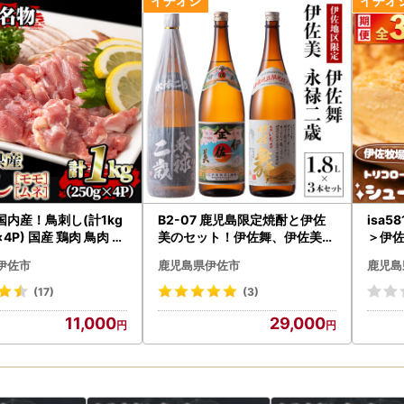
3 国内産！鳥刺し(計1kg
B2-07 鹿児島限定焼酎と伊佐
isa
×4P) 国産 鶏肉 鳥肉 と
美のセット！伊佐舞、伊佐美、
＞伊
刺し 刺身 モモ ムネ お
永禄二歳(1.8L各1本・計3本) 伊
ュー
伊佐市
鹿児島県伊佐市
鹿児島
分け 九州産 おつまみ 晩
佐市 特産品 鹿児島 本格芋焼酎
(7個
比べ たたき 【堀ノ内商
芋焼酎 焼酎 一升瓶 飲み比べ 詰
ークリ
(17)
(3)
め合わせ 詰合せ 伊佐地区限定
タード
11,000
29,000
焼酎 伊佐舞【酒乃向原】
ト 冷
トリ