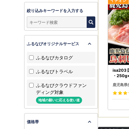
絞り込みキーワードを入力する
ふるなびオリジナルサービス
ふるなびカタログ
isa20
ふるなびトラベル
・250g
りにく 鶏
ふるなびクラウドファン
鹿児島県
刺身 小
ディング対象
酌 食べ
会】
地域の願いに応える使い道
価格帯