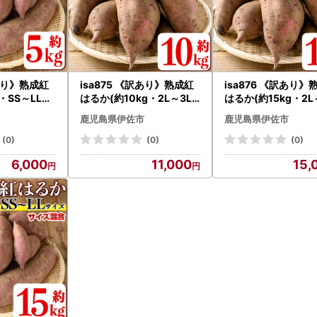
訳あり》熟成紅
isa875 《訳あり》熟成紅
isa876 《訳あり》
・SS～LLサ
はるか(約10kg・2L～3L
はるか(約15kg・2L
あり さつまい
サイズ混合) 訳あり さつま
サイズ混合) 訳あり 
鹿児島県伊佐市
鹿児島県伊佐市
児島 生芋 完
いも 紅はるか 鹿児島 生芋
いも 紅はるか 鹿児島
土付き べには
完熟 長期熟成 土付き べに
完熟 長期熟成 土付き
(0)
(0)
(0)
モ 焼き芋に
はるか サツマイモ 焼き芋
はるか サツマイモ 
6,000
11,000
15,
に 【いさ工房】
に 【いさ工房】