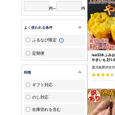
円～
円
よく使われる条件
ふるなび限定
定期便
isa328 ふ
やきいも 計1.5kg 紅
【いさ工房】
鹿児島県伊佐市
特徴
ギフト対応
のし対応
在庫切れを含む