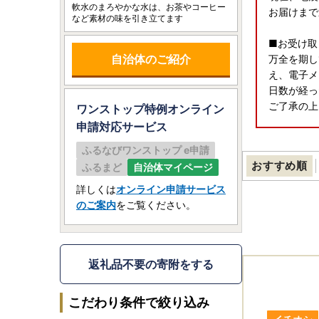
軟水のまろやかな水は、お茶やコーヒー
お届けまで
など素材の味を引き立てます
■お受け取
自治体のご紹介
万全を期し
え、電子メ
日数が経っ
ご了承の上
ワンストップ特例オンライン
申請
対応サービス
■返礼品の
ふるなびワンストップ e申請
年末年始の
おすすめ順
ふるまど
自治体マイページ
おりません
また、12
詳しくは
オンライン申請サービス
のご案内
をご覧ください。
伊佐市は総
返礼品不要の寄附をする
こだわり条件で絞り込み