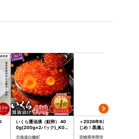
タ
いくら醤油漬（鮭卵） 40
＜2026年9月発送分＞活
0g(200g×2パック)_K02
じめ！黒瀬ぶりの生鮮ブリ
2-1676
ロイン2節（1.0kg前後）_
北海道白糠町
宮崎県串間市