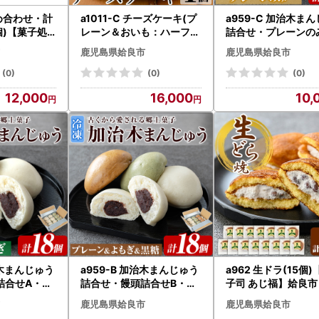
詰め合わせ・計
a1011-C チーズケーキ(プ
a959-C 加治木ま
4個)【菓子処
レーン＆おいも：ハーフ＆
詰合せ・プレーンのみ
良市 姶良カ
ハーフ) 【シフォンケーキ
個【堂免堂】姶良市 
鹿児島県姶良市
鹿児島県姶良市
戦 さつまお
のお店 エクリュ】 姶良市
子 まんじゅう 饅頭 
 たつもんじ
チーズケーキ ケーキ スイ
饅頭 酒まんじゅう 
(0)
(0)
(0)
づくり お菓子
ーツ さつまいも 焼き芋 お
り お菓子 おやつ ス
12,000
16,000
10,
け お茶菓子
菓子 お土産 手土産 おやつ
デザート お茶請け 
ート セット
デザート グルテンフリー
子 郷土菓子 セット 
わせ お土産
洋菓子 食べ比べ ギフト
わせ 冷凍
治木まんじゅう
a959-B 加治木まんじゅう
a962 生ドラ(15個
詰合せA・合
詰合せ・饅頭詰合せB・合
子司 あじ福】姶良市
ーン9個、よ
計18個(プレーン8個、よ
ら 生どら焼 ドラ焼き
鹿児島県姶良市
鹿児島県姶良市
堂免堂】姶良
もぎ5個、黒糖5個）【堂
焼き どらやき 和菓子