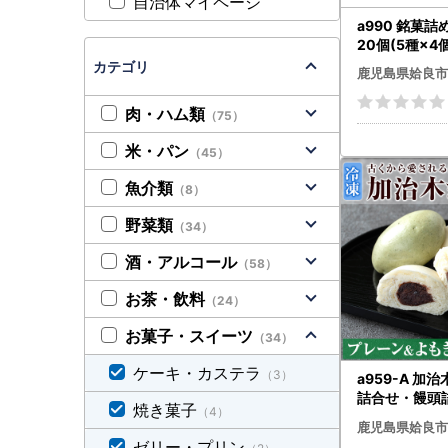
自治体マイページ
a990 銘菓
20個(5種×
かぢき庵】 姶
カテゴリ
鹿児島県姶良市
ルどら くも合
まき 太鼓踊り
肉・ハム類
（75）
坂 和菓子 手
おやつ お茶請
米・パン
（45）
スイーツ デザ
詰合せ 詰め合
魚介類
（8）
ギフト
野菜類
（34）
酒・アルコール
（58）
お茶・飲料
（24）
お菓子・スイーツ
（34）
ケーキ・カステラ
（3）
a959-A 加
詰合せ・饅頭
焼き菓子
（4）
計18個(プレ
鹿児島県姶良市
もぎ9個）【
ゼリー・プリン