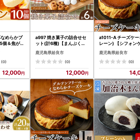
濃厚なめらかプ
a997 焼き菓子の詰合せセ
a1011-A チーズケ
5個＆焦がし
ット(計6種)【まんぷくク
レーン) 【シフォン
5個)【かじ
ッキーtomorrow】 姶良市
のお店 エクリュ】 
鹿児島県姶良市
鹿児島県姶良市
ぷりん お菓
焼菓子 菓子 お菓子 お土産
チーズケーキ ケーキ
おやつ デザー
手土産 おやつ デザート セ
ーツ お菓子 お土産 
(0)
(0)
(0)
 長期保存 手
ット 詰め合わせ ギフト サ
おやつ デザート グ
12,000
12,000
14,
専門店
ブレ アーモンド アールグ
フリー 洋菓子 ギフ
レイ シナモン 黒ゴマ スノ
ーボール チョコチャンク