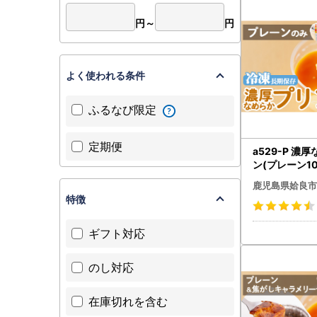
※必ず不備
円～
円
＜送付先＞
〒899-54
鹿児島県姶
よく使われる条件
姶良市役所
TEL：0995
ふるなび限定
定期便
a529-P 濃
ン(プレーン1
らプリン】ぷ
鹿児島県姶良市
スイーツ おや
特徴
洋菓子 冷凍 
くり プリン専
ギフト対応
のし対応
在庫切れを含む