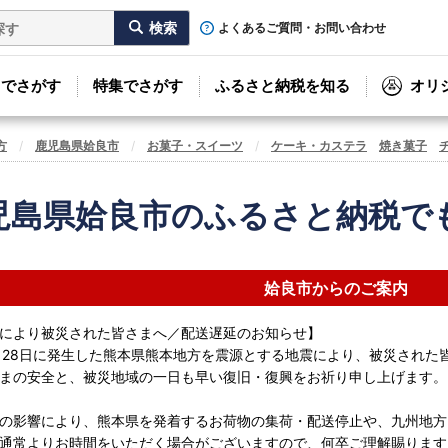
よくあるご質問・お問い合わせ
リでさがす
特集でさがす
ふるさと納税を知る
オリ
方
鹿児島県姶良市
お菓子・スイーツ
ケーキ・カステラ
焼き菓子
児島県姶良市のふるさと納税で
姶良市からのご案内
により被災された皆さまへ／配送遅延のお知らせ】
月28日に発生した熊本県熊本地方を震源とする地震により、被災された
まの安全と、被災地域の一日も早い復旧・復興をお祈り申し上げます。
の影響により、熊本県を発着するお荷物の集荷・配送停止や、九州地方
通常よりお時間をいただく場合がございますので、何卒ご理解賜ります