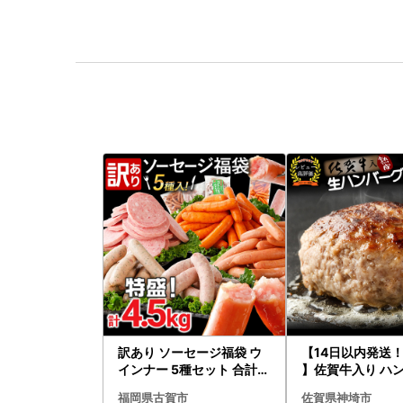
訳あり ソーセージ福袋 ウ
【14日以内発送
インナー 5種セット 合計4.
】佐賀牛入り ハン
5kg ソーセージ
2個 2.6kg(120g
福岡県古賀市
佐賀県神埼市