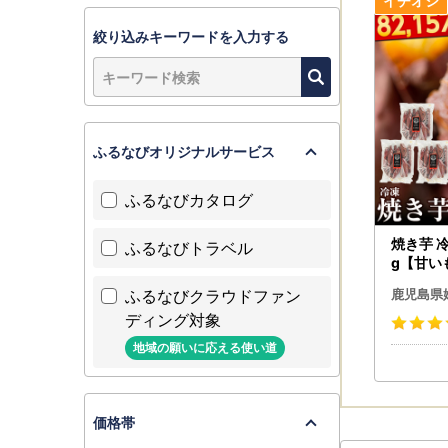
《aira@lri
日数がたっ
絞り込みキーワードを入力する
ご了承の上
───────
《ワンスト
ふるなびオリジナルサービス
ワンストッ
ご活用くだ
ふるなびカタログ
ご寄附後姶
す。
焼き芋 
ふるなびトラベル
変更届に関
g【甘いも
更届」より
ふるなびクラウドファン
鹿児島県
───────
ディング対象
地域の願いに応える使い道
《ワンスト
※姶良市で
※不要な方
価格帯
※期限を過