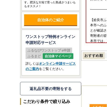
す。肥沃な大地で育った熟成さつまいも
もオススメ！
───────
自治体のご紹介
【姶良市ふ
本市へのふ
とが確認さ
寄附者の皆
ワンストップ特例オンライン
本市では、
申請
対応サービス
また、既に
ふるなびワンストップ e申請
ただきます
おすすめ順
ふるまど
自治体マイページ
速やかに調
す。
詳しくは
オンライン申請サービス
何卒ご理解
のご案内
をご覧ください。
───────
【ご寄附前
返礼品不要の寄附をする
返礼品到着
万全を期し
こだわり条件で絞り込み
返礼品到着