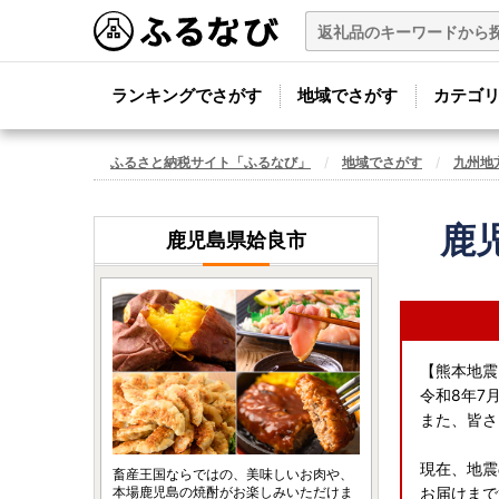
ランキングでさがす
地域でさがす
カテゴ
ふるさと納税サイト「ふるなび」
地域でさがす
九州地
鹿
鹿児島県姶良市
【熊本地震
令和8年7
また、皆さ
現在、地震
畜産王国ならではの、美味しいお肉や、
本場鹿児島の焼酎がお楽しみいただけま
お届けまで