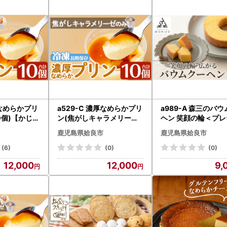
、漏れ等がないかをご確認の上、送付ください。
92
良市宮島町25番地
 企画部 商工観光課 ふるさと納税推進係 宛
-66-3145
厚なめらかプリ
a529-C 濃厚なめらかプリ
a989-A 森三のバ
0個)【かじは
ン(焦がしキャラメリーゼ1
ヘン 笑顔の輪＜プレ
りん お菓子
0個)【かじはらプリン】姶
＞(2個)【森三】 姶
鹿児島県姶良市
鹿児島県姶良市
つ デザート
良市 ぷりん お菓子 スイー
ームクーヘン スイー
長期保存 手づ
ツ おやつ デザート 洋菓子
菓子 お土産 手土産 
(6)
(0)
(0)
門店
冷凍 長期保存 手づくり プ
デザート 洋菓子 セッ
12,000
12,000
9,
リン専門店
フト