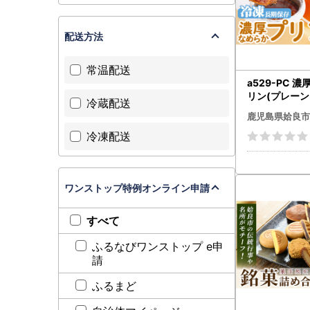
配送方法
常温配送
a529-PC 
リン(プレーン
冷蔵配送
キャラメリーゼ
鹿児島県姶良市
はらプリン】
冷凍配送
子 スイーツ 
ト 洋菓子 冷凍
づくり プリン
ワンストップ特例オンライン申請
すべて
ふるなびワンストップ e申
請
ふるまど