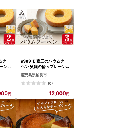
ウムクー
a989-B 森三のバウムクー
ーン
ヘン 笑顔の輪＜プレーン
良市 バ
＞(3個)【森三】 姶良市 バ
鹿児島県姶良市
ツ お
ームクーヘン スイーツ お
おやつ
菓子 お土産 手土産 おやつ
(0)
ト ギ
デザート 洋菓子 セット ギ
000
12,000
フト