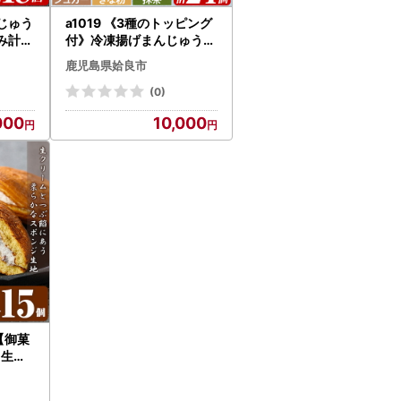
んじゅう
a1019 《3種のトッピング
計18
付》冷凍揚げまんじゅう(
和菓
合計24個)【堂免堂】姶良
鹿児島県姶良市
加治木
市 和菓子 まんじゅう 饅頭
手づく
加治木饅頭 酒まんじゅう
(0)
イーツ
手づくり お菓子 おやつ ス
000
10,000
お茶菓
イーツ デザート お茶請け
詰め合
お茶菓子 郷土菓子 食べ比
べ 簡単調理 冷凍
)【御菓
 生ど
 どら
 お菓