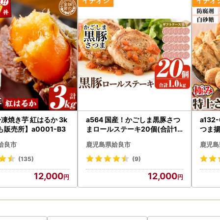
nc.jp》
たものに関しましては対応いたしかねます。
、お申込みくださいますようお願い申し上げます。
─────────────
ップ申請オンラインサービスについて》
プ特例申請書は送付いたしますが、ワンストップ特例申請書が必要でお
さい。
良市よりお送りするメール記載のオンラインワンストップ申請【自治体
冷凍焼き芋 紅はるか 3k
a564 国産！かごしま黒豚さつ
a13
しましても、姶良市よりお送りするメール記載のオンラインワンストッ
販売所】a0001-B3
まロールステーキ20個(合計1k
つま揚
変更を行ってください。
g)【AKR Food Company】姶
摩の
姶良市
鹿児島県姶良市
鹿児島
良市 鹿児島県産 黒豚 肉 豚肉 豚
─────────────
ステーキ 豚肉ロール 冷凍 小分
(135)
(9)
け 個包装 お弁当 おかず 焼くだ
12,000
12,000
け
ップ特例申請書について》
はワンストップ特例申請書は寄附をお申込みいただいた全員に対し送付
は、お手数ですが各自廃棄いただくようお願いいたします。
ぎますと確定申告をしていただく必要がございます。