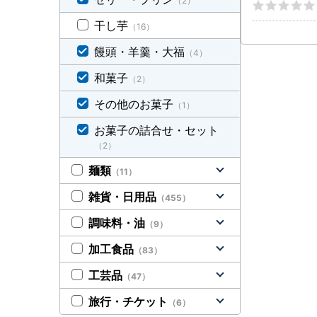
（2）
市 和菓子 ま
加治木饅頭 
干し芋
（16）
手づくり お菓
イーツ デザー
饅頭・羊羹・大福
（4）
お茶菓子 郷土
詰め合わせ 冷
和菓子
（2）
その他のお菓子
（1）
お菓子の詰合せ・セット
（2）
麺類
（11）
雑貨・日用品
（455）
調味料・油
（9）
加工食品
（83）
工芸品
（47）
旅行・チケット
（6）