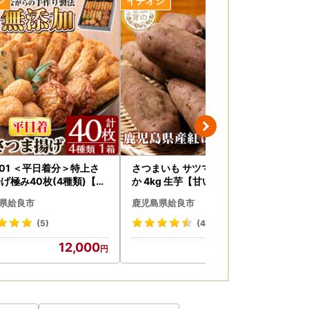
急ぎの方は【オンラインワンストップ申請】を
マイページ】にログイン後、お手続きが可能で
2-01 ＜平日着分＞特上さ
さつまいも サツマイモ 紅はる
a5
プ申請【自治体マイページ】の「オンライン変
げ極み40枚(4種類)【薩
か 4kg 生芋【甘いも販売所】a
し芋
まごころ】
174
フ
県姶良市
鹿児島県姶良市
鹿
児島
し
(5)
(46)
焼
12,000
12,000
使用
いたします。