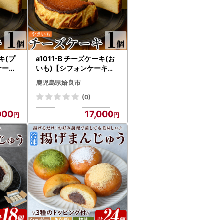
ーキ(プ
a1011-B チーズケーキ(お
ケーキ
いも)【シフォンケーキの
姶良市
お店 エクリュ】 姶良市 チ
鹿児島県姶良市
 スイ
ーズケーキ ケーキ スイー
手土産
ツ さつまいも 焼き芋 お菓
(0)
ルテン
子 お土産 手土産 おやつ デ
000
17,000
ト
ザート 洋菓子 ギフト