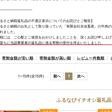
─────────────
るさと納税返礼品の不適正表示についてのお詫びとご報告】
るさと納税のお礼として取り扱っていた「有限会社水迫畜産」の牛肉の
れました。
様には、ご心配とご迷惑をおかけしましたことを、深くお詫び申し上げ
直ちに当該事業者の返礼品に係る寄附の受付を停止いたしました。
寄附をいただき未発送の当該事業者の返礼品について発送を見合わせて
。
寄附金額が
安い順
寄附金額が
高い順
レビュー件数順
査を進め、当該事業者の返礼品をお選びいただいた寄附者の皆様には、
賜りますようお願い申し上げます。
1
~
15
件(全
15
件)
前へ
1
次へ
─────────────
に必ずご確認ください】
後は速やかに返礼品の状態をご確認ください。
ふるなびイチオシ返礼品
て返礼品をお届けしていますが、万が一返礼品に不良・破損・誤納品な
から3日以内に、写真(画像)を添付のうえ、下記アドレスまでメールに