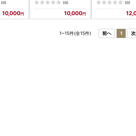
んじゅう 饅頭
免堂】姶良市 和菓子 まん
子 スイーツ おやつ 
(0)
(0)
(0)
酒まんじゅう
じゅう 饅頭 加治木饅頭 酒
ーツ 冷凍
10,000
10,000
12,
子 おやつ ス
まんじゅう 手づくり お菓
ト お茶請け
子 おやつ スイーツ デザー
菓子 セット
ト お茶請け お茶菓子 郷土
凍
菓子 セット 詰め合わせ 冷
1
~
15
件(全
15
件)
前へ
1
次
凍