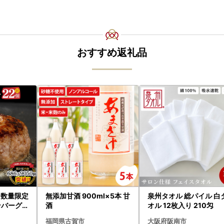
おすすめ返礼品
！数量限定
無添加甘酒 900ml×5本 甘
泉州タオル 総パイル 白
バーグ 2
酒
オル 12枚入り 210匁
×22個)(H
福岡県古賀市
大阪府阪南市