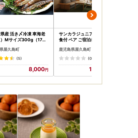
県産 活き〆冷凍 車海老
サンカラジュニアスイート1泊2
屋久
）Mサイズ300g（17～
食付 ペア ご宿泊券［sankara
20
）1パック セット【 エビ
hotel & spa屋久島］｜ホテル
県屋久島町
鹿児島県屋久島町
鹿
宿泊
(5)
(0)
8,000
1,633,000