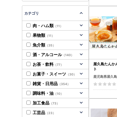
カテゴリ
肉・ハム類
（11）
果物類
（11）
魚介類
（35）
酒・アルコール
（140）
お茶・飲料
屋久島たんか
（77）
ト
お菓子・スイーツ
（30）
鹿児島県屋久島
雑貨・日用品
（354）
調味料・油
（10）
加工食品
（73）
工芸品
（23）