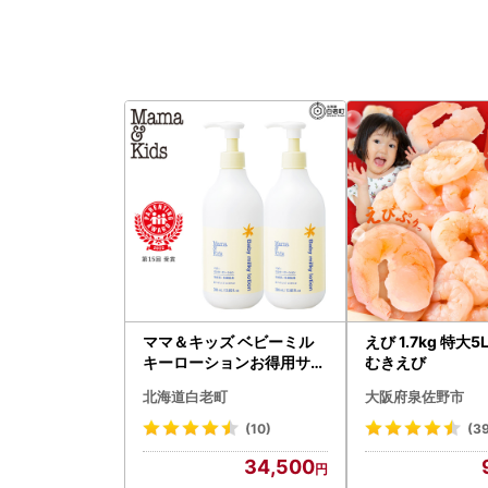
ママ＆キッズ ベビーミル
えび 1.7kg 特大
キーローションお得用サイ
むきえび
ズ 380ml 2本セット CH21
北海道白老町
大阪府泉佐野市
0
(10)
(3
34,500