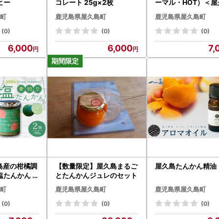
ヒー
コレート 25g×2枚
ーマル・HOT）＜屋
素材を使った柑橘調
町
鹿児島県屋久島町
鹿児島県屋久島町
(0)
(0)
(0)
6,000
6,000
7,
島産の柑橘調
【数量限定】屋久島まるご
屋久島たんかん精油 
たんかん 2
とたんかんジュレのセット
町
鹿児島県屋久島町
鹿児島県屋久島町
(0)
(0)
(0)