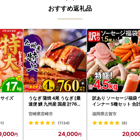
おすすめ返礼品
5Lサイズ
うなぎ 蒲焼 4尾 うなぎ [最
訳あり ソーセージ福袋 
速便 鰻 九州産 国産 計760
インナー 5種セット 合計
g以上]
5kg ソーセージ
宮崎県宮崎市
福岡県古賀市
91)
(1134)
(8)
9,000
24,000
20,00