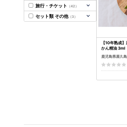
旅行・チケット
（42）
セット類 その他
（3）
【10年熟成
かん精油 3m
鹿児島県屋久島