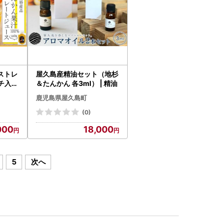
ストレ
屋久島産精油セット（地杉
チ入り
＆たんかん 各3ml） | 精油
鹿児島県屋久島町
(0)
000
18,000
5
次へ