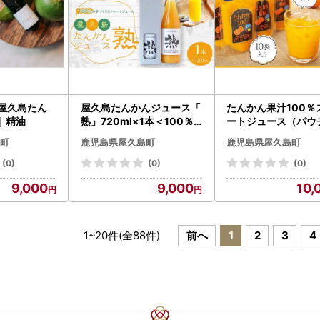
】屋久島たん
屋久島たんかんジュース「
たんかん果汁100％
l｜精油
熟」720ml×1本＜100％
ートジュース（パウ
の手づくりストレートジュ
） 10袋
町
鹿児島県屋久島町
鹿児島県屋久島町
ース＞
(0)
(0)
(0)
9,000
9,000
10,
1
~
20
件(全
88
件)
前へ
1
2
3
4