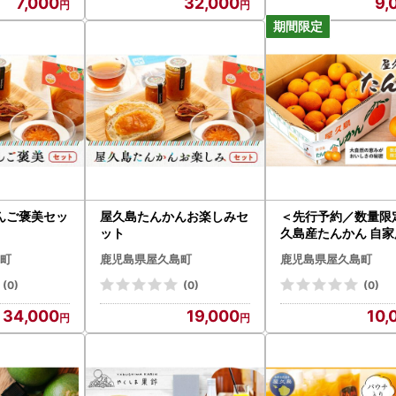
7,000
32,000
9,
んご褒美セッ
屋久島たんかんお楽しみセ
＜先行予約／数量限
ット
久島産たんかん 自家
あり品) 約3kg(S～
町
鹿児島県屋久島町
鹿児島県屋久島町
ズ・少々キズあり)【
年2月中旬以降お届
(0)
(0)
(0)
34,000
19,000
10,