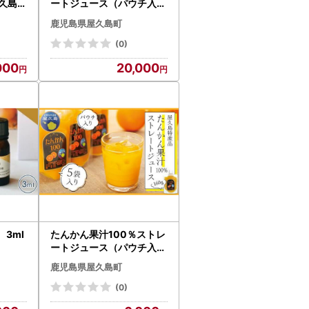
久島の
ートジュース（パウチ入り
味料＞
） 20袋
鹿児島県屋久島町
(0)
000
20,000
3ml
たんかん果汁100％ストレ
ートジュース（パウチ入り
） 5袋
鹿児島県屋久島町
(0)