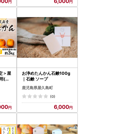
000
6,000
定＞屋
お浄めたんかん石鹸100g
用(訳
｜石鹸 ソープ
2Lサイ
鹿児島県屋久島町
2027
け】
(0)
000
6,000