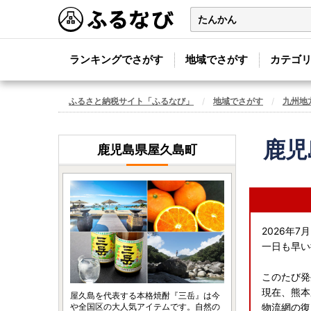
ランキングでさがす
地域でさがす
カテゴ
ふるさと納税サイト「ふるなび」
地域でさがす
九州地
鹿児
鹿児島県屋久島町
2026年
一日も早い
このたび発
現在、熊本
屋久島を代表する本格焼酎『三岳』は今
や全国区の大人気アイテムです。自然の
物流網の復