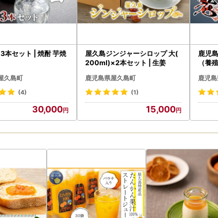
L 3本セット | 焼酎 芋焼
屋久島ジンジャーシロップ 大(
鹿児島
200ml)×2本セット | 生姜
（養殖
20尾
屋久島町
鹿児島県屋久島町
鹿児島
】
(4)
(1)
30,000
15,000