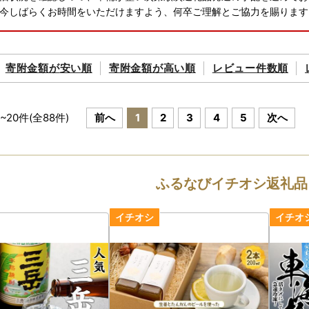
今しばらくお時間をいただけますよう、何卒ご理解とご協力を賜ります
寄附金額が
安い順
寄附金額が
高い順
レビュー件数順
~
20
件(全
88
件)
前へ
1
2
3
4
5
次へ
ふるなびイチオシ返礼品