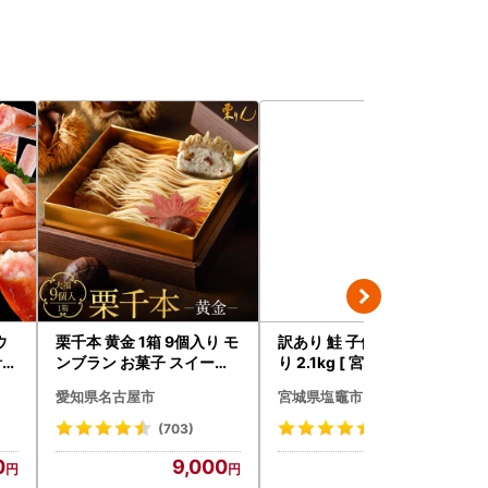
ウ
栗千本 黄金 1箱 9個入り モ
訳あり 鮭 子供も安心 骨取
4.
ンブラン お菓子 スイーツ
り 2.1kg [ 宮城県 塩竈市 ]
デザート モンブラン 人気
鮭
愛知県名古屋市
宮城県塩竈市
(703)
(134)
0
9,000
13,000