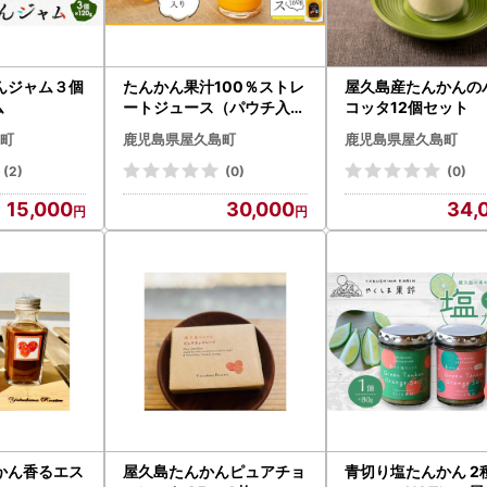
んジャム３個
たんかん果汁100％ストレ
屋久島産たんかんの
ム
ートジュース（パウチ入り
コッタ12個セット
） 30袋
町
鹿児島県屋久島町
鹿児島県屋久島町
(2)
(0)
(0)
15,000
30,000
34,
かん香るエス
屋久島たんかんピュアチョ
青切り塩たんかん 2