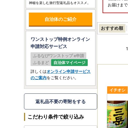
神秘を楽しむ旅行型返礼品もオススメ。
お届けまで
自治体のご紹介
おすすめ順
ワンストップ特例オンライン
申請
対応サービス
1
ふるなびワンストップ e申請
ふるまど
自治体マイページ
詳しくは
オンライン申請サービス
のご案内
をご覧ください。
返礼品不要の寄附をする
こだわり条件で絞り込み