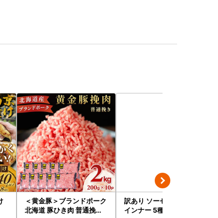
け
＜黄金豚＞ブランドポーク
訳あり ソーセージ福袋 ウ
北海道 豚ひき肉 普通挽き
インナー 5種セット 合計4.