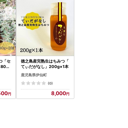
つ「セ
徳之島産完熟生はちみつ「
80g
てぃだがなし」200g×1本
鹿児島県伊仙町
(0)
500
8,000