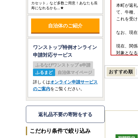
カセット」など多数ご用意！あなたも長
本町が返礼
寿になれるかも…★
て、牛種、
これを受け
自治体のご紹介
なお、現在
現在、関係
ワンストップ特例オンライン
対象となる
申請
対応サービス
ふるなびワンストップ e申請
おすすめ順
ふるまど
自治体マイページ
【重要】シ
詳しくは
オンライン申請サービス
平素より鹿
のご案内
をご覧ください。
受付体制の
■ 停止期
令和8年3月
返礼品不要の寄附をする
※作業状況
なお、伊仙
こだわり条件で絞り込み
寄付をご検