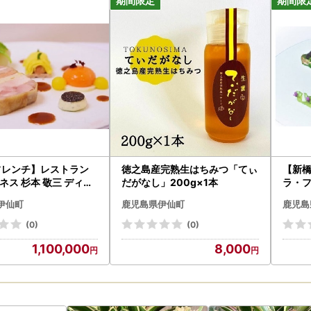
仙町への応援をよろしくお願いいたします。
フレンチ】レストラン
徳之島産完熟生はちみつ「てぃ
【新橋
ネス 杉本 敬三 ディナ
だがなし」200g×1本
ラ・フ
ンペアリング付き ペア
ー ワ
伊仙町
鹿児島県伊仙町
鹿児島
食事券
(0)
(0)
1,100,000
8,000