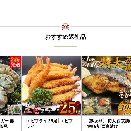
おすすめ返礼品
ガー 無
エビフライ 25尾 | エビフ
【訳あり】 特大 西京漬
15尾
ライ
4種 8切 西京漬け