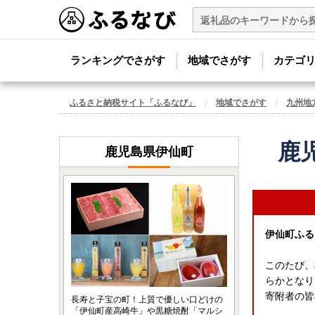
ランキングでさがす
地域でさがす
カテゴ
ふるさと納税サイト「ふるなび」
地域でさがす
九州地
鹿
鹿児島県伊仙町
伊仙町ふる
このたび、
らかとなり
寄附者の皆
長寿と子宝の町！上質で優しい口どけの
「伊仙町産高崎牛」や黒糖焼酎「マルシ