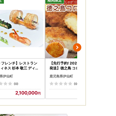
 フレンチ】レストラン
【先行予約! 2026年5月上旬～
島
ィネス 杉本 敬三 ディナ
発送】徳之島 コロッケ 10個入
インペアリング付き ペア
り×2袋 【絆ファーム】
県伊仙町
鹿児島県伊仙町
鹿
B
(0)
(0)
2,100,000
7,500