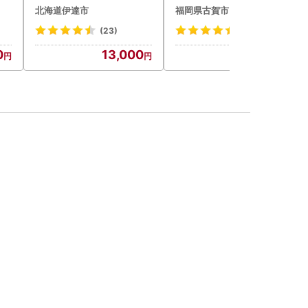
200g 10パック 計2kg
5kg ソーセージ
北海道伊達市
福岡県古賀市
(23)
(8)
0
13,000
20,000