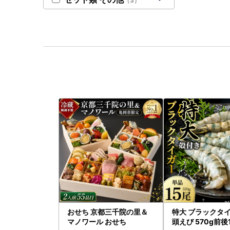
（3）
おせち 京都三千院の里＆
特大 ブラックタイ
マノワール おせち
頭えび 570g前後