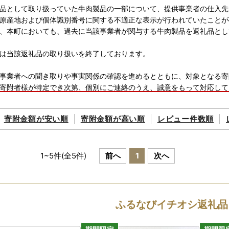
品として取り扱っていた牛肉製品の一部について、提供事業者の仕入先
原産地および個体識別番号に関する不適正な表示が行われていたことが
、本町においても、過去に当該事業者が関与する牛肉製品を返礼品とし
は当該返礼品の取り扱いを終了しております。
事業者への聞き取りや事実関係の確認を進めるとともに、対象となる寄
寄附者様が特定でき次第、個別にご連絡のうえ、誠意をもって対応して
寄附金額が
安い順
寄附金額が
高い順
レビュー件数順
ステム変更に伴う寄付受付一時停止のお知らせ
児島県大島郡伊仙町へ温かいご支援を賜り、誠にありがとうございます
見直しに伴うシステム変更作業のため、下記の期間において本ポータル
1
~
5
件(全
5
件)
前へ
1
次へ
間
17日（火）17：00 ～ 令和8年3月31日（火）予定
により変わる場合がございます。
ふるなびイチオシ返礼品
町への直接申込につきましては、上記期間中も寄付受付が可能です。
討いただいている皆様にはご不便をおかけいたしますが、何卒ご理解賜