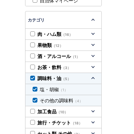
自治体マイページ
カテゴリ
肉・ハム類
（16）
果物類
（12）
酒・アルコール
（1）
お茶・飲料
（3）
調味料・油
（5）
塩・胡椒
（1）
その他の調味料
（4）
加工食品
（10）
旅行・チケット
（18）
セット類 その他