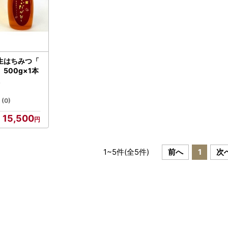
生はちみつ「
500g×1本
(0)
15,500
1
~
5
件(全
5
件)
前へ
1
次