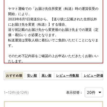
ヤマト運輸での「お届け先住所変更（転送）時の運賃収受の
開始」により、
2023年6月1日発送分から、【送り状に記載された住所以外
にお届け先を変更（転送）】する場合、
送り状記載のお届け先から変更後のお届け先までの運賃（定
価・着払い）が必要となります。
転送運賃は受取人様に着払いでご負担いただくことになりま
す。
そのため下記内容をご確認の上お申込いただきたくお願いい
たします。
・お申込みの際は、お届け先のご住所にお間違いがないかご
確認ください。
おすすめ順
安い順
高い順
レビュー件数順
レビュー評価順
・返礼品発送までであればお届け先のご変更は可能のため、
ご変更希望の際はお早目のご連絡をお願いいたします。
1
~
12
件(全
12
件)
表示切替：
---------------------------------------------------------------
--