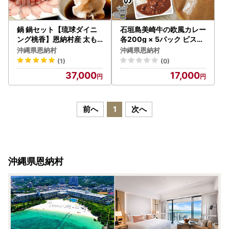
鍋 鍋セット【琉球ダイニ
石垣島美崎牛の欧風カレー
ング桃香】恩納村産 太も
各200g × 5パック ビスト
ずくとあぐー豚しゃぶしゃ
ロリュイール｜カレー カ
沖縄県恩納村
沖縄県恩納村
ぶ鍋セット（約3～5人前
レーライス 欧風 フレンチ
(1)
(0)
）
スパイス 肉 お肉 にく 食品
37,000
17,000
恩納村 真栄田 沖縄 人気 お
すすめ 送料無料 ギフト
前へ
1
次へ
沖縄県恩納村