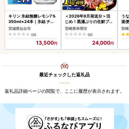
キリン 氷結無糖レモン7％
＜2026年9月発送分＞活
うな
350ml×24本｜氷結 チュ
じめ！黒瀬ぶりの生鮮ブリ
速便
ーハイ 仙台市
ロイン2節（1.0kg前後）_
g以
宮城県仙台市
宮崎県串間市
宮崎
K001-012-2609
(0)
(0)
13,500
24,000
最近チェックした返礼品
返礼品詳細ページの閲覧で、ここに履歴が表示されます。