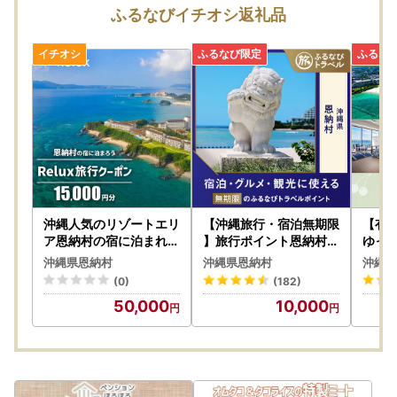
【ワンストップについて】
ふるなびイチオシ返礼品
ワンストップ特例申請書の提出期限は、2027年1月10日必着
です。添付書類と合わせて期限内にご郵送下さい。
〒904-0492
沖縄県国頭郡恩納村字恩納2451番地
恩納村役場 総務課財政係 宛
▼▼下記よりダウンロード頂けます▼▼
・ワンストップ特例申請書
http://okifuru.com/onestop.pdf
沖縄人気のリゾートエリ
【沖縄旅行・宿泊無期限
【有
ア恩納村の宿に泊まれる
】旅行ポイント恩納村ふ
ゆっ
Relux宿泊クーポン（15
るなびトラベルポイント
】沖
・ワンストップ特例申請 添付書類貼り付け用紙、記入例
沖縄県恩納村
沖縄県恩納村
沖縄県
,000円相当）
ポイ
http://okifuru.com/onestop_doc.pdf
(0)
(182)
50,000
10,000