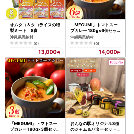
オムタコ＆タコライスの特
「MEGUMI」トマトスー
製ミート 8食
プカレー 180g×6個セッ
ト
沖縄県恩納村
沖縄県恩納村
(0)
(0)
13,000
14,000
「MEGUMI」トマトスー
おんなの駅オリジナル3種
プカレー 180g×3個セッ
のジャム＆バターセット（