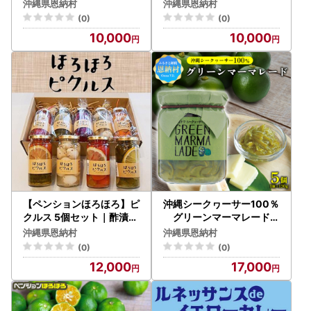
ト
100g×3個）
沖縄県恩納村
沖縄県恩納村
(0)
(0)
10,000
10,000
【ペンションほろほろ】ピ
沖縄シークヮーサー100％
クルス 5個セット｜酢漬け
グリーンマーマレード（
手作り 自家製 食品 加工食
1個130g）５個セット
沖縄県恩納村
沖縄県恩納村
品 沖縄県 恩納村人気 おす
(0)
(0)
すめ 送料無料
12,000
17,000