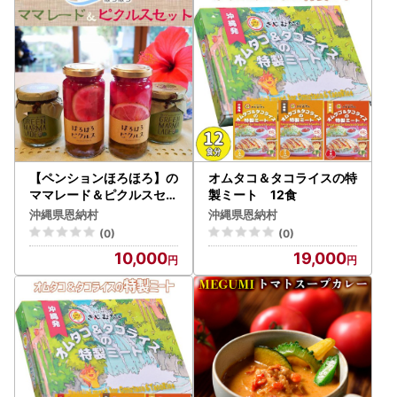
【ペンションほろほろ】の
オムタコ＆タコライスの特
ママレード＆ピクルスセッ
製ミート 12食
ト
沖縄県恩納村
沖縄県恩納村
(0)
(0)
10,000
19,000