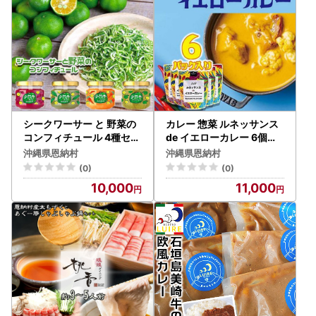
シークワーサー と 野菜の
カレー 惣菜 ルネッサンス
コンフィチュール 4種セッ
de イエローカレー 6個（
ト｜野菜 ジャム 食品 加工
3パック × 2 ） セット｜ル
沖縄県恩納村
沖縄県恩納村
食品 沖縄県 恩納村人気 お
ネッサンス リゾート オキ
(0)
(0)
すすめ 送料無料
ナワ
10,000
11,000