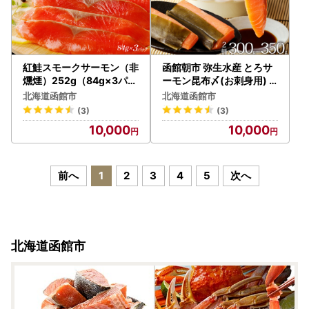
紅鮭スモークサーモン（非
函館朝市 弥生水産 とろサ
燻煙）252g（84g×3パッ
ーモン昆布〆(お刺身用)
ク）_HD139-014
函館加工 トロサーモン サ
北海道函館市
北海道函館市
ーモン 昆布締め 刺身 おつ
(3)
(3)
まみ 海鮮 真昆布 北海道 函
10,000
10,000
館市 ふるさと納税 お取り
寄せ 送料無料_HD032-05
0
前へ
1
2
3
4
5
次へ
北海道函館市