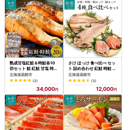
せグルメ 北海道 函館市 送
料無料_HD009-015
熟成甘塩紅鮭＆時鮭各10
さけ ほっけ 食べ比べ セッ
切セット 鮭 紅鮭 甘塩 時鮭
ト 詰め合わせ 紅鮭 時鮭 根
トキシラズ 各10切れ 冷凍
ほっけ 縞ほっけ 4種 脂の
北海道函館市
北海道函館市
おつまみ おかず 北海道 函
り 上品な甘み 肉厚 ジュー
(3)
(3)
館市 ふるさと納税_HD08
シー 切身 旨味 真空パック
34,000
12,000
5-032
魚 おかず ご飯のお供 冷凍
配送 お取り寄せ お取り寄
せグルメ 北海道 函館市 送
料無料_HD060-001