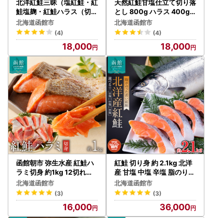
北洋紅鮭三昧（塩紅鮭・紅
天然紅鮭甘塩仕立て切り落
鮭塩麹・紅鮭ハラス（切落
とし 800g ハラス 400g
し） 鮭 さけ サケ しゃけ
計 1.2kg 鮭 切り落とし さ
北海道函館市
北海道函館市
シャケ 切り身 はらす ハラ
け _HD024-017
(4)
(4)
ス 塩こうじ 漬け 魚 北海道
18,000
18,000
函館 はこだて_HD024-02
0
函館朝市 弥生水産 紅鮭ハ
紅鮭 切り身 約 2.1kg 北洋
ラミ切身 約1kg 12切れ前
産 甘塩 中塩 辛塩 脂のりが
後 紅鮭 さけ 切り身 海鮮 _
いい 厳選 魚 さけ 海の幸
北海道函館市
北海道函館市
HD032-046
魚介類 海鮮 おかず お弁当
(3)
(3)
焼き魚 ごはんのお供 冷凍
16,000
36,000
配送 お取り寄せ お取り寄