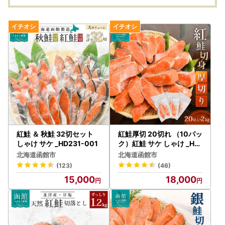
紅鮭 ＆ 秋鮭 32切セット
紅鮭厚切 20切れ （10パッ
しゃけ サケ _HD231-001
ク）紅鮭 サケ しゃけ _HD
231-004
北海道函館市
北海道函館市
(123)
(46)
15,000
18,000