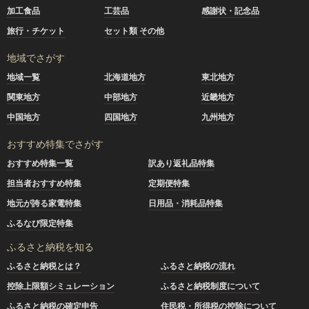
加工食品
工芸品
感謝状・記念品
旅行・チケット
セット類 その他
地域でさがす
地域一覧
北海道地方
東北地方
関東地方
中部地方
近畿地方
中国地方
四国地方
九州地方
おすすめ特集でさがす
おすすめ特集一覧
訳あり返礼品特集
担当者おすすめ特集
定期便特集
地元が誇る家電特集
日用品・消耗品特集
ふるなび限定特集
ふるさと納税を知る
ふるさと納税とは？
ふるさと納税の流れ
控除上限額シミュレーション
ふるさと納税制度について
ふるさと納税の確定申告
住民税・所得税の控除について