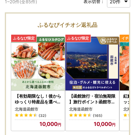
1
~
20
件(全
85
件)
表示切替：
ふるなびイチオシ返礼品
【有効期限なし！後から
【函館旅行・宿泊無期限
紅鮭厚
ゆっくり特産品を選べる
】旅行ポイント函館市ふ
ック）
】北海道函館市カタログ
るなびトラベルポイント
_HD2
北海道函館市
北海道函館市
北海道
ポイント
(32)
(165)
10,000
10,000