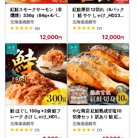
紅鮭スモークサーモン（非
紅鮭厚切 12切れ（6パック
燻煙）336g（84g×4パッ
） 鮭 サケ しゃけ _HD231
ク）_HD139-004
-008
北海道函館市
北海道函館市
(9)
(7)
12,000
12,000
鮭 ほぐし 150g ×2袋 鮭フ
やな商店 紅鮭熟成甘塩10
レーク さけ しゃけ_HD119
切身セット 訳あり 鮭 紅鮭
-003
焼き魚 _HD085-024
北海道函館市
北海道函館市
(7)
(7)