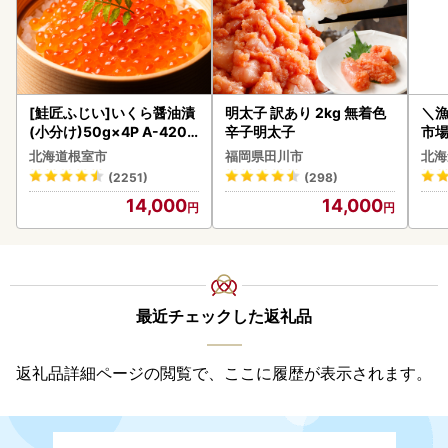
[鮭匠ふじい]いくら醤油漬
明太子 訳あり 2kg 無着色
＼
(小分け)50g×4P A-4209
辛子明太子
市場
5
貝柱
北海道根室市
福岡県田川市
北海
(2251)
(298)
14,000
14,000
最近チェックした返礼品
返礼品詳細ページの閲覧で、ここに履歴が表示されます。