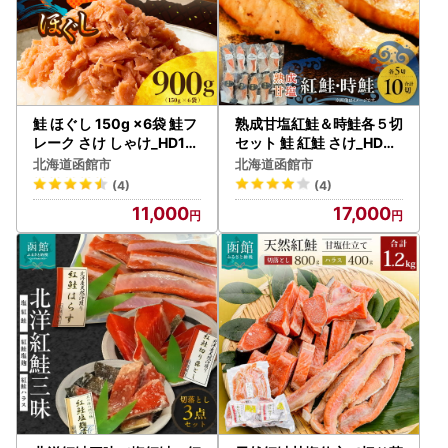
鮭 ほぐし 150g ×6袋 鮭フ
熟成甘塩紅鮭＆時鮭各５切
レーク さけ しゃけ_HD119
セット 鮭 紅鮭 さけ_HD08
-002
5-033
北海道函館市
北海道函館市
(4)
(4)
11,000
17,000