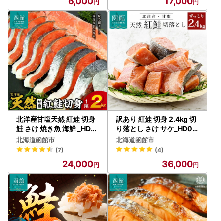
6,000
17,000
北洋産甘塩天然 紅鮭 切身
訳あり 紅鮭 切身 2.4kg 切
鮭 さけ 焼き魚 海鮮 _HD0
り落とし さけ サケ_HD02
24-007
4-022
北海道函館市
北海道函館市
(7)
(4)
24,000
36,000