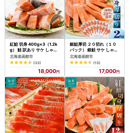
紅鮭 切身 400g×3（1.2k
銀鮭厚切 ２０切れ（１０
g） 鮭 訳あり サケ しゃけ
パック） 銀鮭 サケ しゃけ
北海道 函館 _HD024-001
_HD231-006
北海道函館市
北海道函館市
(33)
(13)
18,000
17,000