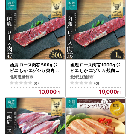
函鹿 ロース肉芯 500g ジ
函鹿 ロース肉芯 1000g ジ
ビエ しか エゾシカ 焼肉 煮
ビエ しか エゾシカ 焼肉 煮
込み 北海道 函館市 ふるさ
込み 北海道 函館市 ふるさ
北海道函館市
北海道函館市
と納税 お取り寄せ 送料無
と納税 お取り寄せ 送料無
(0)
(0)
料_HD150-029
料_HD150-030
10,000
19,000