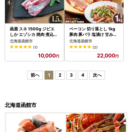
函鹿 スネ 1500g ジビエ
ベーコン 切り落とし 1kg
しか エゾシカ 焼肉 煮込み
豚肉 豚バラ 塩漬け 甘みの
北海道 函館市 ふるさと納
ある味わい 料理に使える
北海道函館市
北海道函館市
税 お取り寄せ 送料無料_H
スモーク 燻製 便利 リッチ
(1)
(2)
D150-020
な一品 冷凍 加工品 お取り
10,000
22,000
寄せグルメ 函館カール・
レイモン 北海道 函館市 送
料無料_HD033-005
前へ
1
2
3
4
次へ
北海道函館市