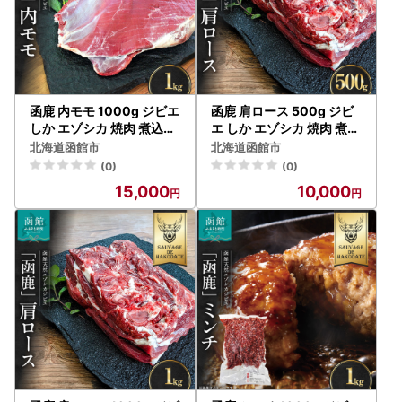
函鹿 内モモ 1000g ジビエ
函鹿 肩ロース 500g ジビ
しか エゾシカ 焼肉 煮込み
エ しか エゾシカ 焼肉 煮込
北海道 函館市 ふるさと納
み 北海道 函館市 ふるさと
北海道函館市
北海道函館市
税 お取り寄せ 送料無料_H
納税 お取り寄せ 送料無料_
(0)
(0)
D150-012
HD150-017
15,000
10,000