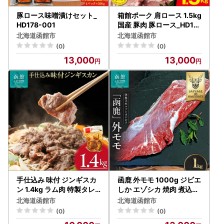
豚ロース味噌漬けセット_
箱館ポーク 肩ロース 1.5kg
HD178-001
国産 豚肉 豚ロース_HD18
8-004
北海道函館市
北海道函館市
(0)
(0)
13,000
13,000
手仕込み 味付 ジンギスカ
函鹿 外モモ 1000g ジビエ
ン 1.4kg ラム肉 特製タレ
しか エゾシカ 焼肉 煮込み
丁寧 もみこむ ジューシー
北海道 函館市 ふるさと納
北海道函館市
北海道函館市
美味しい 柔らかい 低脂肪
税 お取り寄せ 送料無料_H
(0)
(0)
ビタミンB 鉄分 亜鉛 豊富
D150-001