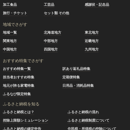
加工食品
工芸品
感謝状・記念品
旅行・チケット
セット類 その他
地域でさがす
地域一覧
北海道地方
東北地方
関東地方
中部地方
近畿地方
中国地方
四国地方
九州地方
おすすめ特集でさがす
おすすめ特集一覧
訳あり返礼品特集
担当者おすすめ特集
定期便特集
地元が誇る家電特集
日用品・消耗品特集
ふるなび限定特集
ふるさと納税を知る
ふるさと納税とは？
ふるさと納税の流れ
控除上限額シミュレーション
ふるさと納税制度について
ふるさと納税の確定申告
住民税・所得税の控除について