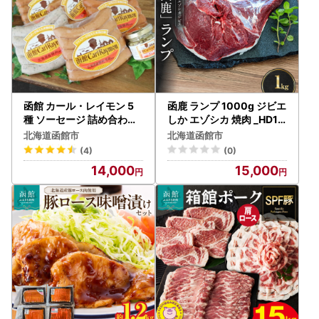
函館 カール・レイモン 5
函鹿 ランプ 1000g ジビエ
種 ソーセージ 詰め合わせ
しか エゾシカ 焼肉 _HD15
セット 食べ比べ ウインナ
0-005
北海道函館市
北海道函館市
ー ハーブソーセージ あら
(4)
(0)
びき _HD033-001
14,000
15,000