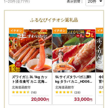
1
~
20
件(全
77
件)
表示切替：
ふるなびイチオシ返礼品
ズワイガニ 3L 1kg カッ
5Lサイズタラバガニ脚1
令和7
ト済 生食可 カニ 北海道
kg タラバ カニ _HD065
育ち「
_HD065-008
-004
kg （
北海道函館市
北海道函館市
北海道
年度産
(16)
(28)
01
20,000
33,000