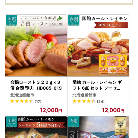
合鴨ロースト３２０ｇ×３
函館 カール・レイモン ギ
個 合鴨 鴨肉 _HD085-019
フト 6点 セット ソーセー
ジ ウインナー_HD052-01
北海道函館市
北海道函館市
2
(17)
(24)
12,000
12,000