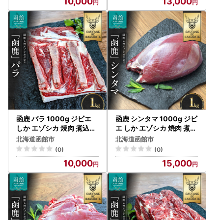
10,000
13,000
栄養満点 肉汁 冷凍 簡単調
理 夜ご飯 お取り寄せ お取
り寄せグルメ 北海道 函館
市 送料無料_HD168-002
函鹿 バラ 1000g ジビエ
函鹿 シンタマ 1000g ジビ
しか エゾシカ 焼肉 煮込み
エ しか エゾシカ 焼肉 煮込
北海道 函館市 ふるさと納
み 北海道 函館市 ふるさと
北海道函館市
北海道函館市
税 お取り寄せ 送料無料_H
納税 お取り寄せ 送料無料_
(0)
(0)
D150-003
HD150-008
10,000
15,000