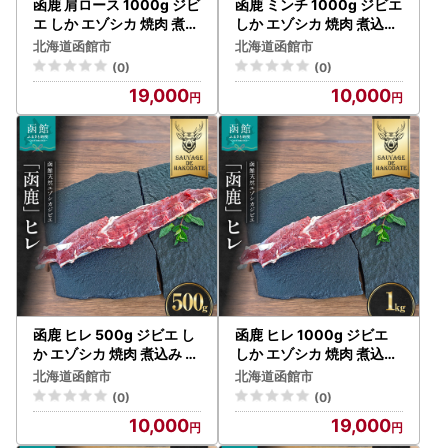
函鹿 肩ロース 1000g ジビ
函鹿 ミンチ 1000g ジビエ
エ しか エゾシカ 焼肉 煮込
しか エゾシカ 焼肉 煮込み
み 北海道 函館市 ふるさと
北海道 函館市 ふるさと納
北海道函館市
北海道函館市
納税 お取り寄せ 送料無料_
税 お取り寄せ 送料無料_H
(0)
(0)
HD150-018
D150-021
19,000
10,000
函鹿 ヒレ 500g ジビエ し
函鹿 ヒレ 1000g ジビエ
か エゾシカ 焼肉 煮込み 北
しか エゾシカ 焼肉 煮込み
海道 函館市 ふるさと納税
北海道 函館市 ふるさと納
北海道函館市
北海道函館市
お取り寄せ 送料無料_HD1
税 お取り寄せ 送料無料_H
(0)
(0)
50-026
D150-027
10,000
19,000