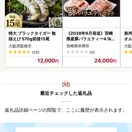
特大 ブラックタイガー 無
《2026年9月発送》宮崎
泉州
頭えび 570g前後15尾
県産豚バラエティー4.1kg
オル
セット_K033-057-2609
大阪府阪南市
宮崎県串間市
大阪
(26)
(0)
12,000
24,000
最近チェックした返礼品
返礼品詳細ページの閲覧で、ここに履歴が表示されます。