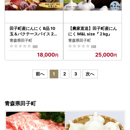
田子町産にんにく B品 10
【農家直送】田子町産にん
玉＆バクテースパイス 20
にく M&L size『２kg』
g×5袋
青森県田子町
青森県田子町
(0)
(0)
18,000
25,000
前へ
1
2
3
次へ
青森県田子町