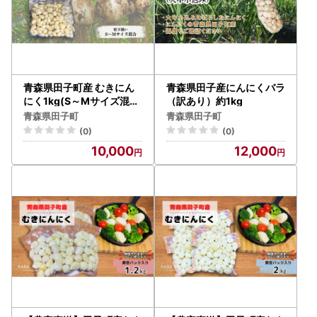
青森県田子町産 むきにん
青森県田子産にんにくバラ
にく1kg(S～Mサイズ混合
（訳あり）約1kg
)業務用
青森県田子町
青森県田子町
(0)
(0)
10,000
12,000