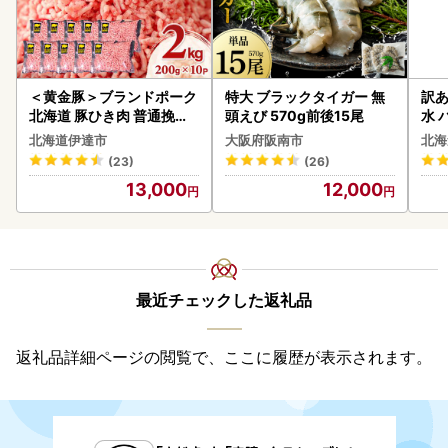
＜黄金豚＞ブランドポーク
特大 ブラックタイガー 無
訳あ
北海道 豚ひき肉 普通挽き
頭えび 570g前後15尾
水 
200g 10パック 計2kg
ク 
北海道伊達市
大阪府阪南市
北海
付き
(23)
(26)
海の
13,000
12,000
司 
取り
料
最近チェックした返礼品
返礼品詳細ページの閲覧で、ここに履歴が表示されます。