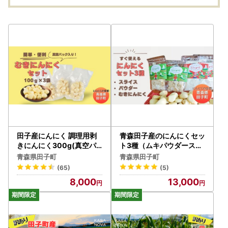
田子産にんにく 調理用剥
青森田子産のにんにくセッ
きにんにく300g(真空パ
ト3種（ムキパウダースラ
ック100g×3袋)
イス）
青森県田子町
青森県田子町
(65)
(5)
8,000
13,000