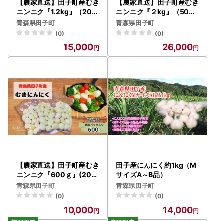
【農家直送】田子町産むき
【農家直送】田子町産むき
ニンニク『1.2kg』（200
ニンニク『２kg』（500g
ｇ×6袋）
×4）
青森県田子町
青森県田子町
(0)
(0)
15,000
26,000
【農家直送】田子町産むき
田子産にんにく約1kg（M
ニンニク『600ｇ』(200
サイズA～B品）
g×3)
青森県田子町
青森県田子町
(0)
(0)
10,000
14,000