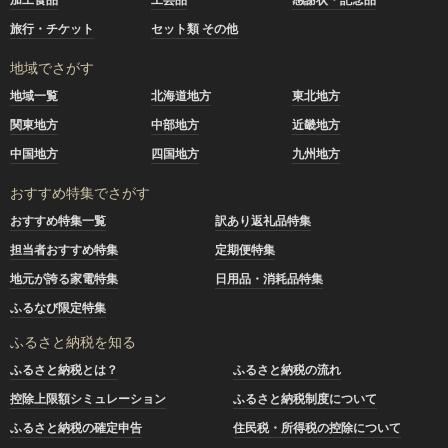
旅行・チケット
セット類 その他
地域でさがす
地域一覧
北海道地方
東北地方
関東地方
中部地方
近畿地方
中国地方
四国地方
九州地方
おすすめ特集でさがす
おすすめ特集一覧
訳あり返礼品特集
担当者おすすめ特集
定期便特集
地元が誇る家電特集
日用品・消耗品特集
ふるなび限定特集
ふるさと納税を知る
ふるさと納税とは？
ふるさと納税の流れ
控除上限額シミュレーション
ふるさと納税制度について
ふるさと納税の確定申告
住民税・所得税の控除について