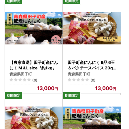
【農家直送】田子町産にん
田子町産にんにく B品 6玉
にく M＆L size『約1kg』
＆バクテースパイス 20g×
3袋
青森県田子町
青森県田子町
(0)
(0)
13,000
13,000