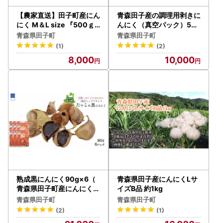
【農家直送】田子町産にん
青森田子産の調理用剥きに
にく M＆L size 『500ｇ
んにく（真空パック）50
』
0g
青森県田子町
青森県田子町
(1)
(2)
8,000
10,000
熟成黒にんにく90g×6（
青森県田子産にんにくLサ
青森県田子町産にんにく使
イズB品 約1kg
用）
青森県田子町
青森県田子町
(2)
(1)