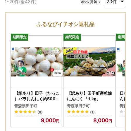
1
~
20
件(全
43
件)
表示切替：
ふるなびイチオシ返礼品
【訳あり】田子（たっこ
【訳あり】田子町産乾燥
日本
）バラにんにく約500g
にんにく『１kg』
んにく
（青森県田子町産にんに
青森
青森県田子町
青森県田子町
青森県
く中～大粒サイズ混合）
）
(8)
(1)
9,000
8,000