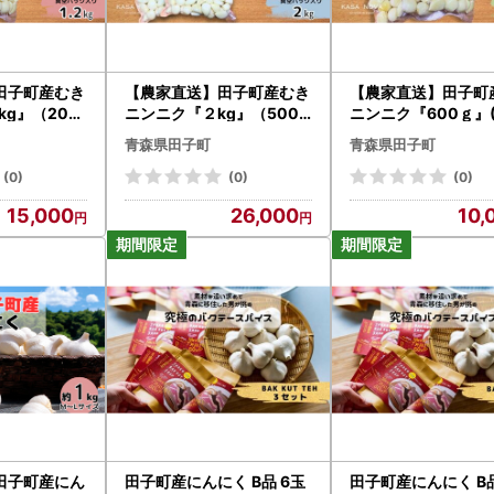
田子町産むき
【農家直送】田子町産むき
【農家直送】田子町
kg』（200
ニンニク『２kg』（500g
ニンニク『600ｇ』(
×4）
g×3)
青森県田子町
青森県田子町
(0)
(0)
(0)
15,000
26,000
10,
田子町産にん
田子町産にんにく B品 6玉
田子町産にんにく B品