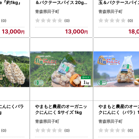
ze『約1kg』
＆バクテースパイス 20g×
玉＆バクテースパイス
3袋
g×5袋
青森県田子町
青森県田子町
(0)
(0)
(0)
13,000
13,000
18,
にんにくバラ
やまもと農産のオーガニッ
やまもと農産のオー
g
クにんにく Sサイズ 1kg
クにんにく（バラ）1
青森県田子町
青森県田子町
(0)
(0)
(0)