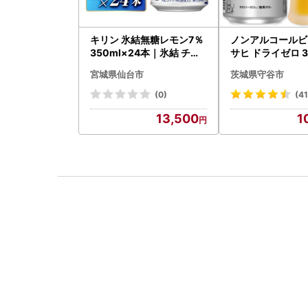
キリン 氷結無糖レモン7％
ノンアルコールビ
350ml×24本｜氷結 チュ
サヒ ドライゼロ 35
ーハイ 仙台市
本 ノンアル ビール 
宮城県仙台市
茨城県守谷市
守谷市
(0)
(4
13,500
1