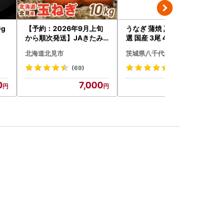
g
【予約：2026年9月上旬
うなぎ 蒲焼 真空パック 特
から順次発送】JAきたみ
選 国産 3尾 420g タレ山椒
らい産 玉ねぎ Lサイズ 10k
付き うな重 ひつまぶし 訳
北海道北見市
茨城県八千代町
g ( タマネギ たまねぎ 野菜
あり 茨城 ウナギ 鰻 個包装
)【210-0003-2026】
人気 美味しい 小分け 八千
(69)
(258)
代町
0
7,000
12,000