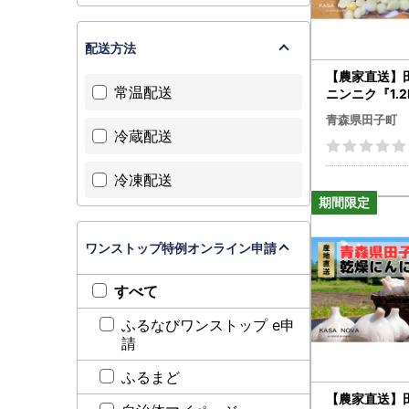
配送方法
【農家直送】
常温配送
ニンニク『1.2
ｇ×6袋）
青森県田子町
冷蔵配送
冷凍配送
ワンストップ特例オンライン申請
すべて
ふるなびワンストップ e申
請
ふるまど
【農家直送】