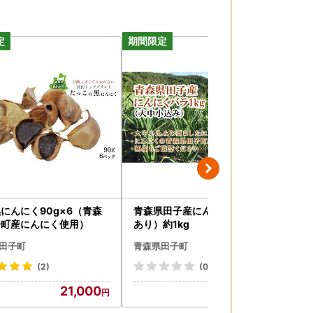
にんにく90g×6（青森
青森県田子産にんにくバラ（訳
【
子町産にんにく使用）
あり）約1kg
庭用
1
田子町
青森県田子町
青
(2)
(0)
21,000
12,000