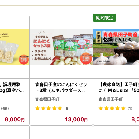
く 調理用剥
青森田子産のにんにくセッ
【農家直送】田子町
0g(真空パッ
ト3種（ムキパウダースラ
にく M＆L size 『5
イス）
』
青森県田子町
青森県田子町
(65)
(5)
(1)
8,000
13,000
8,