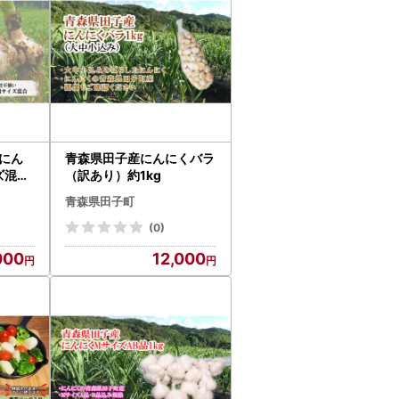
にん
青森県田子産にんにくバラ
ズ混合)
（訳あり）約1kg
青森県田子町
(0)
000
12,000