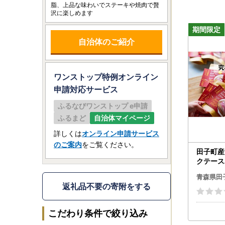
脂、上品な味わいでステーキや焼肉で贅
沢に楽しめます
自治体のご紹介
ワンストップ特例オンライン
申請
対応サービス
ふるなびワンストップ e申請
ふるまど
自治体マイページ
詳しくは
オンライン申請サービス
のご案内
をご覧ください。
田子町産
クテース
青森県田
返礼品不要の寄附をする
こだわり条件で絞り込み