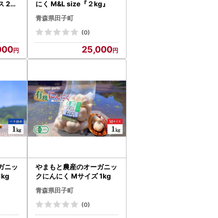
 20
にく M&L size『２kg』
青森県田子町
(0)
000
25,000
ガニッ
やまもと農産のオーガニッ
kg
クにんにく Mサイズ 1kg
青森県田子町
(0)