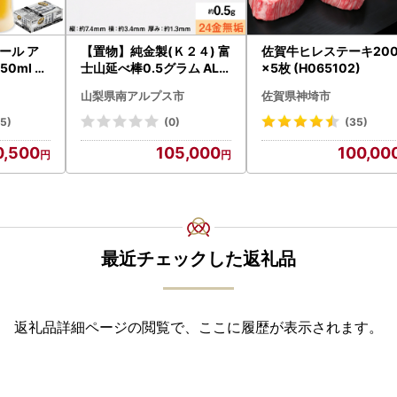
ール ア
【置物】純金製(Ｋ２４) 富
佐賀牛ヒレステーキ200
0ml 24
士山延べ棒0.5グラム ALP
×5枚 (H065102)
asashi
BK181
山梨県南アルプス市
佐賀県神埼市
15)
(0)
(35)
0,500
105,000
100,00
最近チェックした返礼品
返礼品詳細ページの閲覧で、ここに履歴が表示されます。