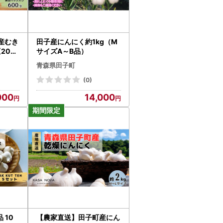
産むき
田子産にんにく約1kg（M
200
サイズA～B品）
青森県田子町
(0)
000
14,000
 10
【農家直送】田子町産にん