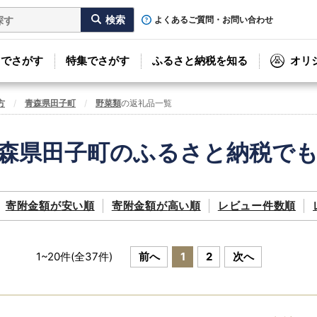
よくあるご質問・お問い合わせ
リでさがす
特集でさがす
ふるさと納税を知る
オリ
方
青森県田子町
野菜類
の返礼品一覧
森県田子町のふるさと納税で
寄附金額が
安い順
寄附金額が
高い順
レビュー件数順
1
~
20
件(全
37
件)
前へ
1
2
次へ