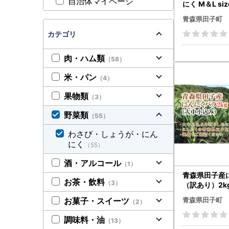
自治体マイページ
にく M＆L si
青森県田子町
カテゴリ
肉・ハム類
（58）
米・パン
（4）
果物類
（3）
野菜類
（55）
わさび・しょうが・にん
にく
（55）
酒・アルコール
（1）
青森県田子産
お茶・飲料
（3）
（訳あり）2k
青森県田子町
お菓子・スイーツ
（2）
調味料・油
（13）