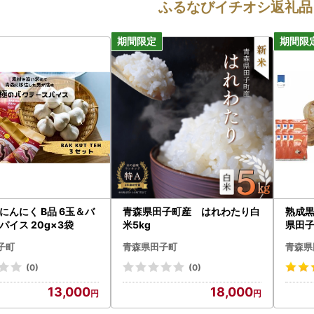
ふるなびイチオシ返礼品
にんにく B品 6玉＆バ
青森県田子町産 はれわたり白
熟成黒
パイス 20g×3袋
米5kg
県田
子町
青森県田子町
青森県
(0)
(0)
13,000
18,000