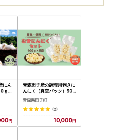
産にん
青森田子産の調理用剥きに
00ｇ
んにく（真空パック）500
g
青森県田子町
(2)
000
10,000