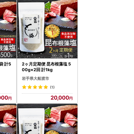
袋 計5
2ヶ月定期便 昆布根藻塩 5
00g×2回 計1kg
岩手県大船渡市
(1)
000
20,000