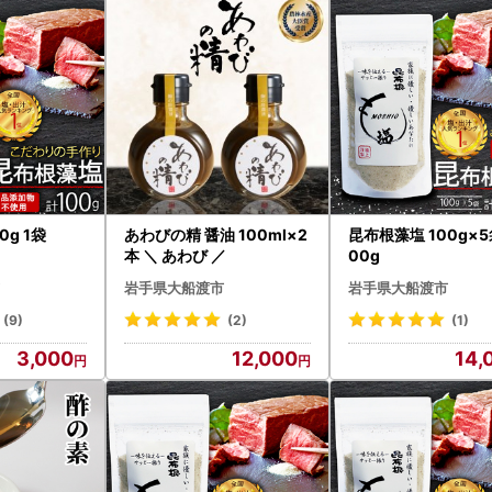
0g 1袋
あわびの精 醤油 100ml×2
昆布根藻塩 100g×5
本 ＼ あわび ／
00g
岩手県大船渡市
岩手県大船渡市
(9)
(2)
(1)
3,000
12,000
14,