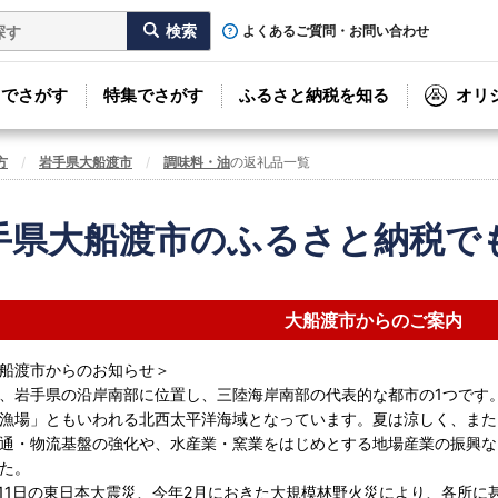
よくあるご質問・お問い合わせ
リでさがす
特集でさがす
ふるさと納税を知る
オリ
方
岩手県大船渡市
調味料・油
の返礼品一覧
手県大船渡市のふるさと納税で
大船渡市からのご案内
船渡市からのお知らせ＞
、岩手県の沿岸南部に位置し、三陸海岸南部の代表的な都市の1つです
漁場」ともいわれる北西太平洋海域となっています。夏は涼しく、また
通・物流基盤の強化や、水産業・窯業をはじめとする地場産業の振興な
た。
3月11日の東日本大震災、今年2月におきた大規模林野火災により、各所