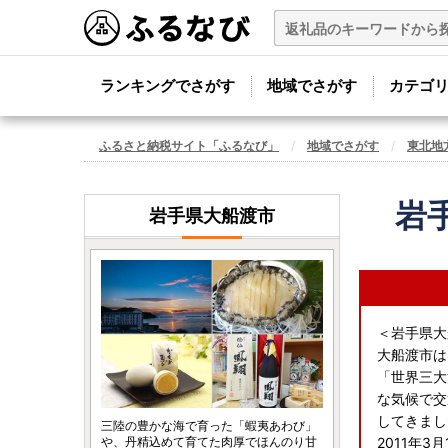
ランキングでさがす
地域でさがす
カテゴ
ふるさと納税サイト「ふるなび」
地域でさがす
東北地
岩
岩手県大船渡市
＜岩手県大
大船渡市は
「世界三大
な気候で交
してきまし
三陸の豊かな海で育った「蝦夷あわび」
や、丹精込めて育てた肉厚でほんのり甘
2011年