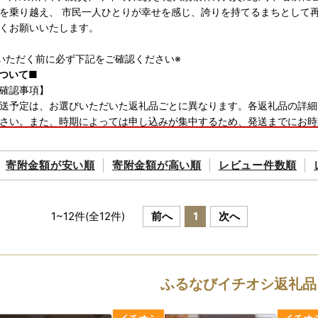
を乗り越え、 市民一人ひとりが幸せを感じ、誇りを持てるまちとして
くお願いいたします。
いただく前に必ず下記をご確認ください※
ついて■
確認事項】
送予定は、お選びいただいた返礼品ごとに異なります。各返礼品の詳細
さい。また、時期によっては申し込みが集中するため、発送までにお時
ますようお願いいたします。
間不在となる予定がある場合は、備考欄にその旨をご記載いただくか、
寄附金額が
安い順
寄附金額が
高い順
レビュー件数順
な配達日や時間の指定には対応いたしかねますので、併せてご了承くだ
発送前）のご案内】
1
~
12
件(全
12
件)
前へ
1
次へ
送が開始される際には、ご登録いただいたメールアドレスに通知メール
附者様のご都合により返礼品が発送元事業者へ返品された場合、再送す
ようご対応をお願いいたします。
け先の変更をご希望の場合は、下記の問い合わせ先までお早めにご連絡
ふるなびイチオシ返礼品
い場合がございますので、予めご理解いただけますと幸いです。