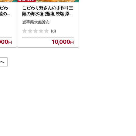
だわ
こだわり爺さんの手作り三
陸の海
陸の海水塩 [瓶塩 袋塩 原塩
×1
]×2
岩手県大船渡市
(0)
000
10,000
へ