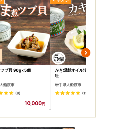
上、お受け取りをお願いいたします。転送時に
破損や不備がございました場合には、大変お手
場合がございますので、商品到着時には早めの
縮ではございますが、ご回答までに1週間ほど
ツブ貝 90g×5個
かき燻製オイル漬 100g×5個
盛る
変混み合っておりご迷惑をおかけしております
牡
g×
大船渡市
岩手県大船渡市
岩
(8)
(15)
10,000
10,000