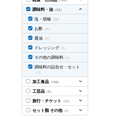
（100）
調味料・油
（28）
塩・胡椒
（20）
お酢
（3）
醤油
（2）
ドレッシング
（1）
その他の調味料
（1）
調味料の詰合せ・セット
（1）
加工食品
（149）
工芸品
（9）
旅行・チケット
（21）
セット類 その他
（1）