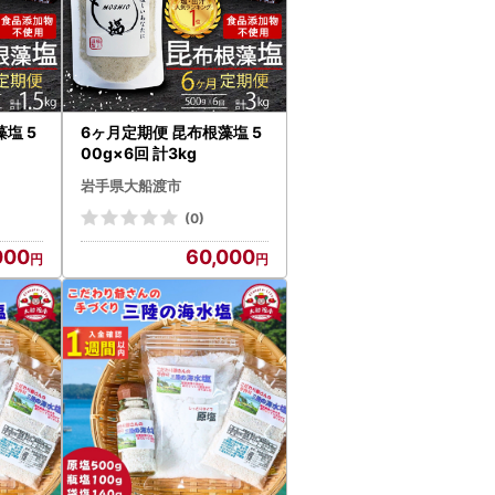
塩 5
6ヶ月定期便 昆布根藻塩 5
00g×6回 計3kg
岩手県大船渡市
(0)
000
60,000