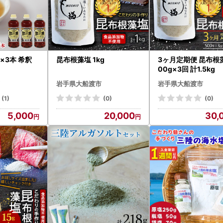
l×3本 希釈
昆布根藻塩 1kg
3ヶ月定期便 昆布根藻
00g×3回 計1.5kg
岩手県大船渡市
岩手県大船渡市
(1)
(0)
(0)
5,000
20,000
30,