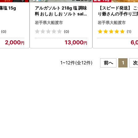
塩 15g
アルガソルト 218g 塩 調味
【スピード発送】 こ
料 おしお しお ソルト salt
り爺さんの手作り三
ミニボトル 料理 味付 岩手
水塩 [瓶塩 袋塩 原塩]
岩手県大船渡市
岩手県大船渡市
県 大船渡市
(0)
(0)
(1)
2,000
13,000
6,
1
~
12
件(全
12
件)
前へ
1
次