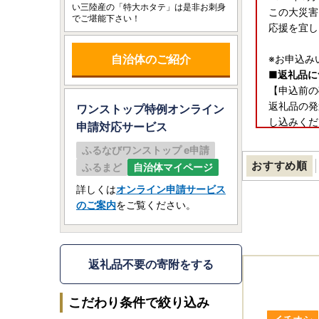
い三陸産の「特大ホタテ」は是非お刺身
この大災害
でご堪能下さい！
応援を宜し
自治体のご紹介
※お申込み
■返礼品に
【申込前の
返礼品の発
ワンストップ特例オンライン
し込みくだ
申請
対応サービス
承ください
ふるなびワンストップ e申請
なお、長期
おすすめ順
ふるまど
自治体マイページ
し、具体的
詳しくは
オンライン申請サービス
のご案内
をご覧ください。
【申込後（
返礼品の発
万が一、寄
いただける
返礼品不要の寄附をする
また、お届
望に添えな
こだわり条件で絞り込み