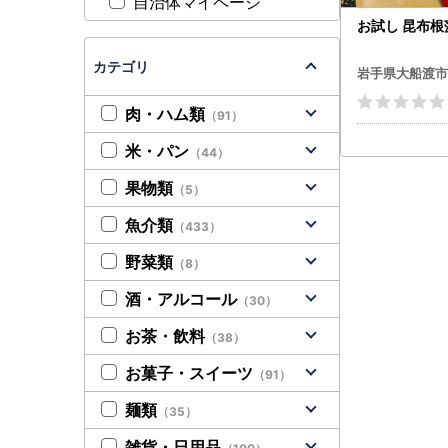
自治体マイページ
お試し 昆布根藻
カテゴリ
岩手県大船渡市
肉・ハム類
（91）
米・パン
（44）
果物類
（5）
魚介類
（433）
野菜類
（8）
酒・アルコール
（30）
お茶・飲料
（38）
お菓子・スイーツ
（91）
麺類
（35）
雑貨・日用品