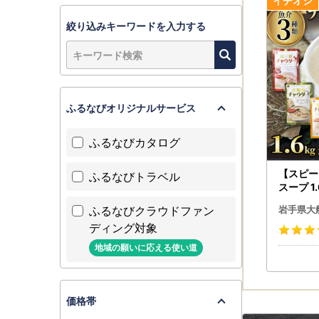
※発送後の
かかる送料
絞り込みキーワードを入力する
【お届け後
返礼品がお
数ですが、
なお、受け
ふるなびオリジナルサービス
確認をお願
ふるなびカタログ
■問い合わ
メールでの
【スピー
ふるなびトラベル
お時間を頂
スープ 1.
が、何卒よ
＼ スープ
ふるなびクラウドファン
岩手県大
▼お問い合
ディング対象
大船渡市 
地域の願いに応える使い道
電話：050
メール：ofun
価格帯