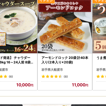
配送先変更はお受けできません。その場合は直接配送会社様へご連絡の
は受取人様のご負担となりますのでご了承ください。
の確認事項】
手元に届きましたら、速やかに中身や状態をご確認ください。万が一、
写真を添付のうえ、速やかにお問い合わせ先までご連絡ください。
取り後に一定期間が経過した後のご連絡については、対応いたしかねる
いいたします。
せについて■
お問い合わせが非常に多く、ご回答にお時間を要しております。誠に恐
ド発送】 チャウダー
アーモンドロック 20袋 計40本
うま煮
く場合もございますのであらかじめご了承ください。また、お電話も大
6kg 16～24人前 8袋
入り(2本入り×20袋)
ろしくお願い申し上げます。
 ／
船渡市
岩手県大船渡市
岩手県
わせ先
(6)
(8)
ふるさと納税担当
10,000
11,000
-1730-1198（9:00～17:00 ※土日祝・年末年始を除く）
ato@furusato-supports.com