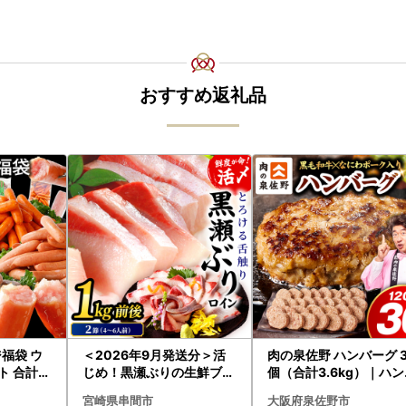
おすすめ返礼品
福袋 ウ
＜2026年9月発送分＞活
肉の泉佐野 ハンバーグ 
 合計4.
じめ！黒瀬ぶりの生鮮ブリ
個（合計3.6kg）｜ハ
ロイン2節（1.0kg前後）_
ーグ 訳あり 黒毛和牛×
宮崎県串間市
大阪府泉佐野市