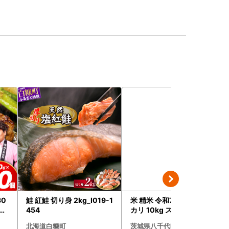
30
鮭 紅鮭 切り身 2kg_I019-1
米 精米 令和7年産 コシヒ
ンバ
454
カリ 10kg スピード発送
なに
北海道白糠町
茨城県八千代町