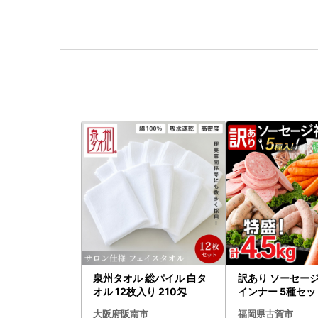
泉州タオル 総パイル 白タ
訳あり ソーセージ
オル 12枚入り 210匁
インナー 5種セット
5kg ソーセージ
大阪府阪南市
福岡県古賀市