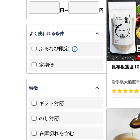
円～
円
よく使われる条件
ふるなび限定
定期便
昆布根藻塩 10
岩手県大船渡市
特徴
ギフト対応
のし対応
在庫切れを含む