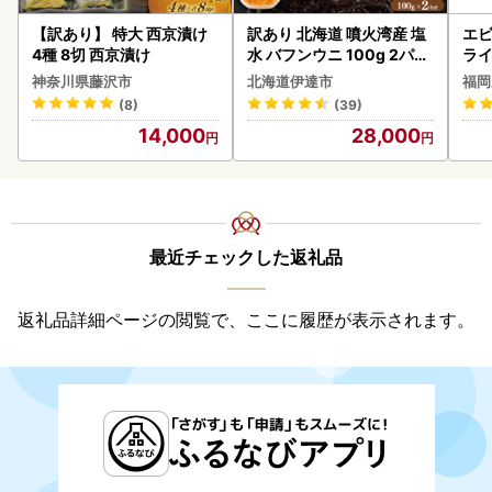
【訳あり】 特大 西京漬け
訳あり 北海道 噴火湾産 塩
エビ
4種 8切 西京漬け
水 バフンウニ 100g 2パッ
ラ
ク 計200g 《アフター保証
神奈川県藤沢市
北海道伊達市
福岡
付き》うに ウニ 雲丹 海鮮
(8)
(39)
海の幸 魚介類 ウニ丼 お寿
14,000
28,000
司 濃厚 無添加 産地直送 お
取り寄せ 山村水産 送料無
料
最近チェックした返礼品
返礼品詳細ページの閲覧で、ここに履歴が表示されます。