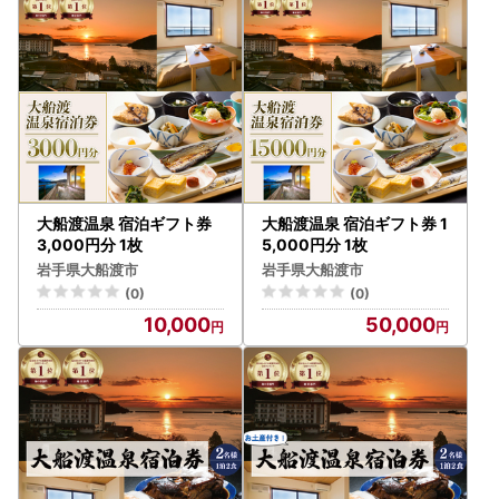
承ください。
【お届け後の確認事項】
返礼品がお手元に届きましたら、速やかに中身や状態をご確
認ください。万が一、破損や不備がございました場合には、
大変お手数ですが、写真を添付のうえ、速やかにお問い合わ
せ先までご連絡ください。
なお、受け取り後に一定期間が経過した後のご連絡について
は、対応いたしかねる場合がございますので、商品到着時に
大船渡温泉 宿泊ギフト券
大船渡温泉 宿泊ギフト券 1
は早めの確認をお願いいたします。
3,000円分 1枚
5,000円分 1枚
岩手県大船渡市
岩手県大船渡市
■問い合わせについて■
(0)
(0)
メールでのお問い合わせが非常に多く、ご回答にお時間を要
10,000
50,000
しております。誠に恐縮ではございますが、ご回答までに1
週間ほどお時間を頂く場合もございますのであらかじめご了
承ください。また、お電話も大変混み合っておりご迷惑をお
かけしておりますが、何卒よろしくお願い申し上げます。
▼お問い合わせ先
大船渡市 ふるさと納税担当