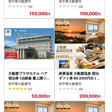
分×3枚)
岩手県大船渡市
岩手県大船渡市
(0)
(0)
150,000
100,000
大船渡プラザホテル ペア
絶景温泉 大船渡温泉 宿泊
宿泊券 1泊朝食 最上階ツイ
ギフト券 60,000円分 ( 1
ン
0,000円 分×6枚 )
岩手県大船渡市
岩手県大船渡市
(1)
(0)
50,000
200,000