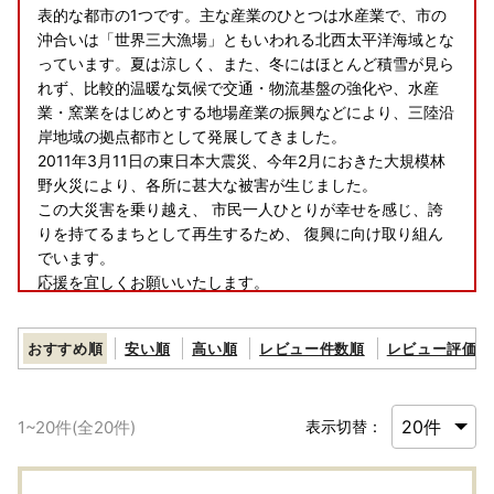
表的な都市の1つです。主な産業のひとつは水産業で、市の
沖合いは「世界三大漁場」ともいわれる北西太平洋海域とな
っています。夏は涼しく、また、冬にはほとんど積雪が見ら
れず、比較的温暖な気候で交通・物流基盤の強化や、水産
業・窯業をはじめとする地場産業の振興などにより、三陸沿
岸地域の拠点都市として発展してきました。
2011年3月11日の東日本大震災、今年2月におきた大規模林
野火災により、各所に甚大な被害が生じました。
この大災害を乗り越え、 市民一人ひとりが幸せを感じ、誇
りを持てるまちとして再生するため、 復興に向け取り組ん
でいます。
応援を宜しくお願いいたします。
※お申込みいただく前に必ず下記をご確認ください※
おすすめ順
安い順
高い順
レビュー件数順
レビュー評価順
■返礼品について■
【申込前の確認事項】
返礼品の発送予定は、お選びいただいた返礼品ごとに異なり
1
~
20
件(全
20
件)
表示切替：
ます。各返礼品の詳細ページにある「配送」欄をご確認のう
え、お申し込みください。また、時期によっては申し込みが
集中するため、発送までにお時間をいただく場合がございま