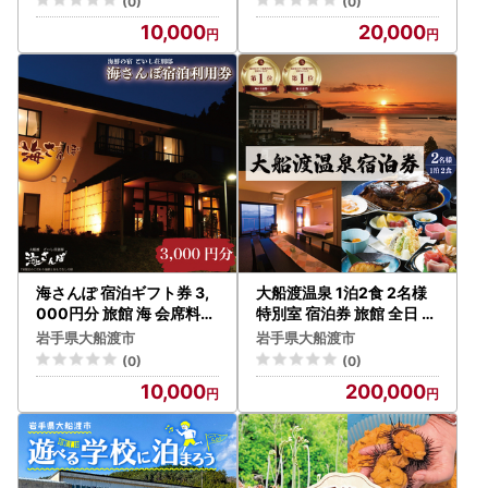
(0)
(0)
利用券 宿泊券 BBQ 旅館 ホ
職 内祝い 父の日 母の日 敬
10,000
20,000
テル Hotel stay 宿泊 旅行
老の日 大船渡 岩手県 三陸
観光 trip チケット ticket
ちけっと 大船渡 岩手県 三
陸
海さんぽ 宿泊ギフト券 3,
大船渡温泉 1泊2食 2名様
000円分 旅館 海 会席料理
特別室 宿泊券 旅館 全日 オ
魚介類 海鮮 絶景 ギフト券
ーシャンビュー 温泉 おん
岩手県大船渡市
岩手県大船渡市
宿泊券 旅館 ホテル Hotel s
せん 旅館 ホテル Hotel sta
(0)
(0)
tay 宿泊 旅行 観光 trip チ
y 宿泊 旅行 観光 りょこう t
10,000
200,000
ケット ticket ちけっと 大
rip チケット ticket ちけっ
船渡 岩手県 三陸
と 20万円 200000円 大
船渡 岩手県 三陸