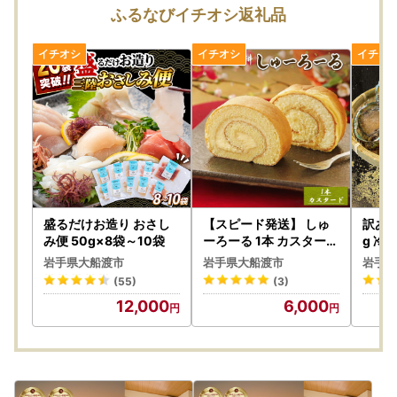
すので、予めご了承くださいますようお願いいたします。
ふるなびイチオシ返礼品
なお、長期間不在となる予定がある場合は、備考欄にその旨
をご記載いただくか、事前にお問い合わせ先へご連絡くださ
い。ただし、具体的な配達日や時間の指定には対応いたしか
ねますので、併せてご了承ください。
【申込後（発送前）のご案内】
返礼品の発送が開始される際には、ご登録いただいたメール
アドレスに通知メールをお送りいたします。
万が一、寄附者様のご都合により返礼品が発送元事業者へ返
品された場合、再送することはできかねますので、確実にお
盛るだけお造り おさし
【スピード発送】 しゅ
訳あり
受け取りいただけるようご対応をお願いいたします。
み便 50g×8袋～10袋
ーろーる 1本 カスタード
g 冷
冷蔵
また、お届け先の変更をご希望の場合は、下記の問い合わせ
岩手県大船渡市
岩手県大船渡市
岩手県
先までお早めにご連絡ください。ただし、発送準備の状況に
(55)
(3)
よりご希望に添えない場合がございますので、予めご理解い
12,000
6,000
ただけますと幸いです。
※発送後の配送先変更はお受けできません。その場合は直接
配送会社様へご連絡の上、お受け取りをお願いいたします。
転送時にかかる送料は受取人様のご負担となりますのでご了