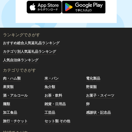
ランキングでさがす
おすすめ総合人気返礼品ランキング
カテゴリ別人気返礼品ランキング
人気自治体ランキング
カテゴリでさがす
肉・ハム類
米・パン
電化製品
果実類
魚介類
野菜類
酒・アルコール
お茶・飲料
お菓子・スイーツ
麺類
雑貨・日用品
卵
加工食品
工芸品
感謝状・記念品
旅行・チケット
セット類 その他