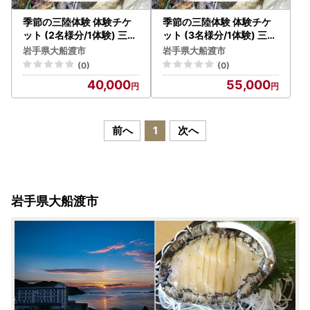
季節の三陸体験 体験チケ
季節の三陸体験 体験チケ
ット (2名様分/1体験) 三陸
ット (3名様分/1体験) 三陸
アクティブ 三陸 大船渡 大
アクティブ 三陸 大船渡 大
岩手県大船渡市
岩手県大船渡市
船渡市 体験 体験チケット
船渡市 体験 体験チケット
(0)
(0)
チケット 夏休み 冬休み 春
チケット 夏休み 冬休み 春
40,000
55,000
休み うに ウニ 山菜 山菜取
休み うに ウニ 山菜 山菜取
り キノコ きのこ きのこ狩
り キノコ きのこ きのこ狩
り キノコ狩り 鱈 たら タラ
り キノコ狩り 鱈 たら タラ
季節 自然 旬
季節 自然 旬
前へ
1
次へ
岩手県大船渡市