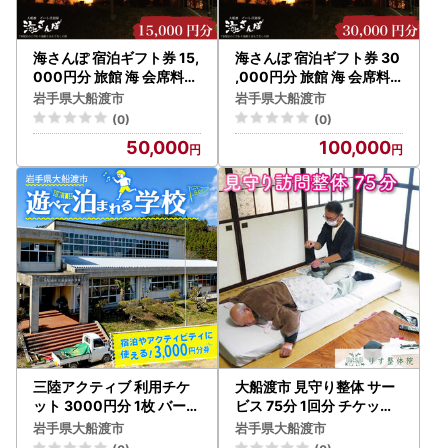
海さんぽ 宿泊ギフト券 15,
海さんぽ 宿泊ギフト券 30
000円分 旅館 海 会席料理
,000円分 旅館 海 会席料
魚介類 海鮮 絶景 宿泊券 旅
理 魚介類 海鮮 絶景 宿泊券
岩手県大船渡市
岩手県大船渡市
館 ホテル Hotel stay 宿泊
旅館 ホテル Hotel stay 宿
(0)
(0)
旅行 観光 trip チケット tic
泊 旅行 観光 trip チケット
50,000
100,000
ket ちけっと 大船渡 岩手
ticket ちけっと 大船渡 岩
県 三陸
手県 三陸
三陸アクティブ 利用チケ
大船渡市 見守り整体 サー
ット 3000円分 1枚 バーベ
ビス 75分 1回分 チケット t
キュー コーヒー豆焙煎体
icket 見守り プレゼント ギ
岩手県大船渡市
岩手県大船渡市
験 郷土料理作り体験 など
フト お楽しみ会 贈答品 退