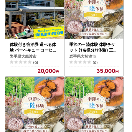
体験付き宿泊券 選べる体
季節の三陸体験 体験チケ
験 バーベキュー コーヒー
ット (1名様分/1体験) 三陸
豆焙煎体験 郷土料理作り
アクティブ 三陸 大船渡 大
岩手県大船渡市
岩手県大船渡市
体験 素泊まり 1泊 1名様分
船渡市 体験 体験チケット
(0)
(0)
利用券 チケット BBQ 宿泊
チケット 夏休み 冬休み 春
20,000
35,000
券 旅館 ホテル Hotel stay
休み うに ウニ 山菜 山菜取
宿泊 旅行 観光 trip チケッ
り キノコ きのこ きのこ狩
ト ticket ちけっと 大船渡
り キノコ狩り 鱈 たら タラ
岩手県 三陸
季節 自然 旬