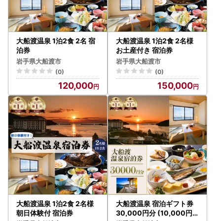
電話：050-1730-1198（9:00～17:00 ※土日祝・年末年始
を除く）
メール：ofunato@furusato-supports.com
大船渡温泉 1泊2食 2名 宿
大船渡温泉 1泊2食 2名様
泊券
お土産付き 宿泊券
岩手県大船渡市
岩手県大船渡市
(0)
(0)
120,000
150,000
大船渡温泉 1泊2食 2名様
大船渡温泉 宿泊ギフト券
朝日体験付 宿泊券
30,000円分 (10,000円