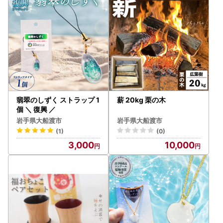
承ください。
【お届け後の確認事項】
返礼品がお手元に届きましたら、速やかに中身や状態をご確
認ください。万が一、破損や不備がございました場合には、
大変お手数ですが、写真を添付のうえ、速やかにお問い合わ
せ先までご連絡ください。
なお、受け取り後に一定期間が経過した後のご連絡について
は、対応いたしかねる場合がございますので、商品到着時に
翡翠のしずく ストラップ 1
薪 20kg 栗の木
は早めの確認をお願いいたします。
個 ＼ 復興 ／
岩手県大船渡市
岩手県大船渡市
■問い合わせについて■
(1)
(0)
メールでのお問い合わせが非常に多く、ご回答にお時間を要
3,000
10,000
しております。誠に恐縮ではございますが、ご回答までに1
週間ほどお時間を頂く場合もございますのであらかじめご了
承ください。また、お電話も大変混み合っておりご迷惑をお
かけしておりますが、何卒よろしくお願い申し上げます。
▼お問い合わせ先
大船渡市 ふるさと納税担当