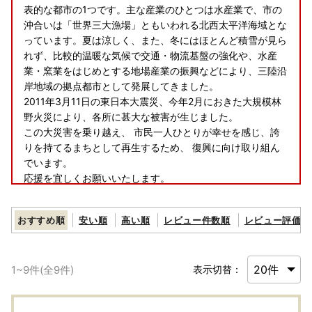
表的な都市の1つです。主な産業のひとつは水産業で、市の
沖合いは「世界三大漁場」ともいわれる北西太平洋海域とな
っています。夏は涼しく、また、冬にはほとんど積雪が見ら
れず、比較的温暖な気候で交通・物流基盤の強化や、水産
業・窯業をはじめとする地場産業の振興などにより、三陸沿
岸地域の拠点都市として発展してきました。
2011年3月11日の東日本大震災、今年2月におきた大規模林
野火災により、各所に甚大な被害が生じました。
この大災害を乗り越え、 市民一人ひとりが幸せを感じ、誇
りを持てるまちとして再生するため、 復興に向け取り組ん
でいます。
応援を宜しくお願いいたします。
※お申込みいただく前に必ず下記をご確認ください※
おすすめ順
安い順
高い順
レビュー件数順
レビュー評価順
■返礼品について■
【申込前の確認事項】
返礼品の発送予定は、お選びいただいた返礼品ごとに異なり
1
~
9
件(全
9
件)
表示切替：
ます。各返礼品の詳細ページにある「配送」欄をご確認のう
え、お申し込みください。また、時期によっては申し込みが
集中するため、発送までにお時間をいただく場合がございま