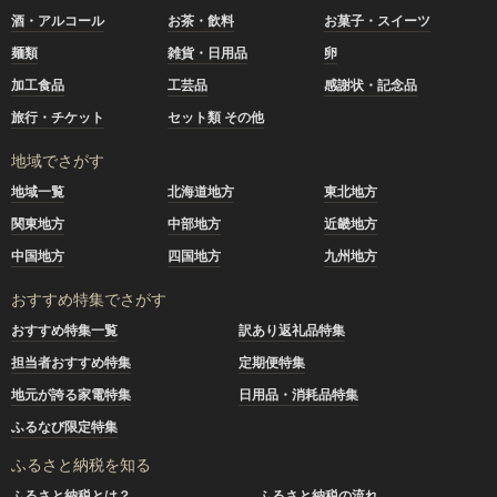
酒・アルコール
お茶・飲料
お菓子・スイーツ
麺類
雑貨・日用品
卵
加工食品
工芸品
感謝状・記念品
旅行・チケット
セット類 その他
地域でさがす
地域一覧
北海道地方
東北地方
関東地方
中部地方
近畿地方
中国地方
四国地方
九州地方
おすすめ特集でさがす
おすすめ特集一覧
訳あり返礼品特集
担当者おすすめ特集
定期便特集
地元が誇る家電特集
日用品・消耗品特集
ふるなび限定特集
ふるさと納税を知る
ふるさと納税とは？
ふるさと納税の流れ