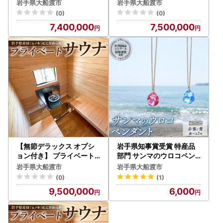
り 小屋
ート サウナ 節あり 鹿の角
岩手県大船渡市
岩手県大船渡市
(0)
(0)
7,400,000
7,500,000
【無節デラックス オプシ
岩手県知事賞受賞 特産品
ョン付き】 プライベート
部門 サンマのウロコペン
サウナ 節なし 鹿の角
ダント ペンダント 1個
岩手県大船渡市
岩手県大船渡市
(0)
(1)
9,500,000
6,000