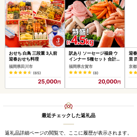
おせち 白鳥 三段重 3人前
訳あり ソーセージ福袋 ウ
迎春
迎春おせち料理
インナー 5種セット 合計4.
里 
5kg ソーセージ
20
福岡県田川市
福岡県古賀市
京都
(65)
(8)
25,000
20,000
最近チェックした返礼品
返礼品詳細ページの閲覧で、ここに履歴が表示されます。