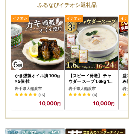
すので、予めご了承くださいますようお願いいたします。
ふるなびイチオシ返礼品
なお、長期間不在となる予定がある場合は、備考欄にその旨
をご記載いただくか、事前にお問い合わせ先へご連絡くださ
い。ただし、具体的な配達日や時間の指定には対応いたしか
ねますので、併せてご了承ください。
【申込後（発送前）のご案内】
返礼品の発送が開始される際には、ご登録いただいたメール
アドレスに通知メールをお送りいたします。
万が一、寄附者様のご都合により返礼品が発送元事業者へ返
品された場合、再送することはできかねますので、確実にお
かき燻製オイル漬 100g
【スピード発送】 チャ
盛るだ
受け取りいただけるようご対応をお願いいたします。
×5個 牡
ウダー スープ 1.6kg 16
み便 
～24人前 8袋 ＼ スープ
また、お届け先の変更をご希望の場合は、下記の問い合わせ
岩手県大船渡市
岩手県大船渡市
岩手県
／
先までお早めにご連絡ください。ただし、発送準備の状況に
(15)
(6)
よりご希望に添えない場合がございますので、予めご理解い
10,000
10,000
ただけますと幸いです。
※発送後の配送先変更はお受けできません。その場合は直接
配送会社様へご連絡の上、お受け取りをお願いいたします。
転送時にかかる送料は受取人様のご負担となりますのでご了