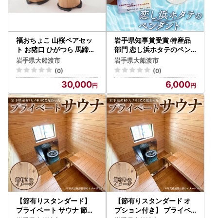
電話：050-1730-1198（9:00～17:00 ※土日祝・年末年始
を除く）
メール：ofunato@furusato-supports.com
福おちょこ 山桜ペアセッ
岩手県知事賞受賞 特産品
ト お猪口 ひがつら 馬蹄鉄
部門 恋し浜ホタテのペン
南部鉄器 魔除け お守り 岩
ダント 1個
岩手県大船渡市
岩手県大船渡市
手県 大船渡市
(0)
(0)
30,000
6,000
【節有りスタンダード】
【節有りスタンダード オ
プライベート サウナ 節あ
プション付き】 プライベ