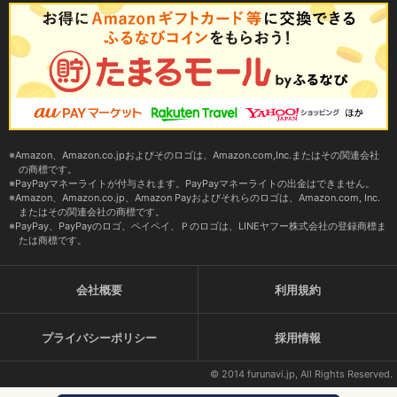
Amazon、Amazon.co.jpおよびそのロゴは、Amazon.com,Inc.またはその関連会社
の商標です。
PayPayマネーライトが付与されます。PayPayマネーライトの出金はできません。
Amazon、Amazon.co.jp、Amazon Payおよびそれらのロゴは、Amazon.com, Inc.
またはその関連会社の商標です。
PayPay、PayPayのロゴ、ペイペイ、Ｐのロゴは、LINEヤフー株式会社の登録商標ま
たは商標です。
会社概要
利用規約
プライバシーポリシー
採用情報
© 2014 furunavi.jp, All Rights Reserved.