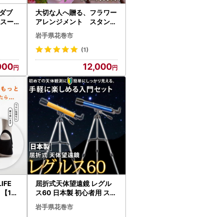
ダブ
大切な人へ贈る、フラワー
 スー
アレンジメント スタンダ
臭加
ード 【1342】
岩手県花巻市
(1)
000
12,000
IFE
屈折式天体望遠鏡 レグル
【18
ス60 日本製 初心者用 スマ
ホ撮影 (カラー：オレンジ
岩手県花巻市
） 【1835-2】