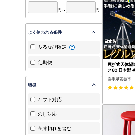
円～
円
よく使われる条件
ふるなび限定
定期便
屈折式天体望
ス60 日本製 
ホ撮影 (カ
岩手県花巻市
） 【1835-1
特徴
ギフト対応
のし対応
在庫切れを含む