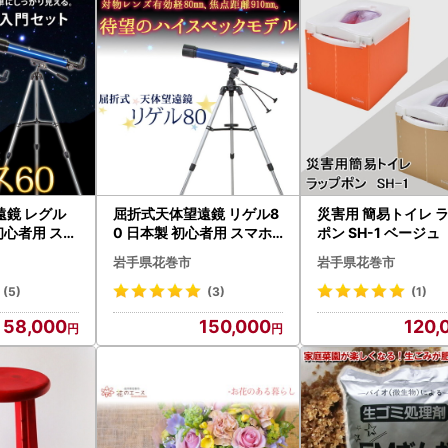
遠鏡 レグル
屈折式天体望遠鏡 リゲル8
災害用 簡易トイレ ラップ
初心者用 スマ
0 日本製 初心者用 スマホ
ポン SH-1 ベージュ 
ラー：ブルー
撮影 【1834】
2-2】
岩手県花巻市
岩手県花巻市
】
(5)
(3)
(1)
58,000
150,000
120,