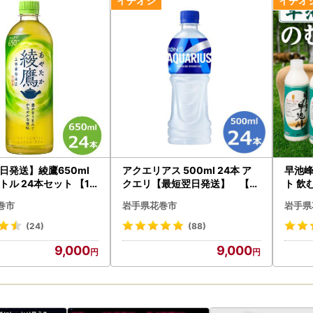
日発送】綾鷹650ml
アクエリアス 500ml 24本 ア
早池
トル 24本セット 【18
クエリ【最短翌日発送】 【4
ト 飲
33】
【26
巻市
岩手県花巻市
岩手県
(24)
(88)
9,000
9,000