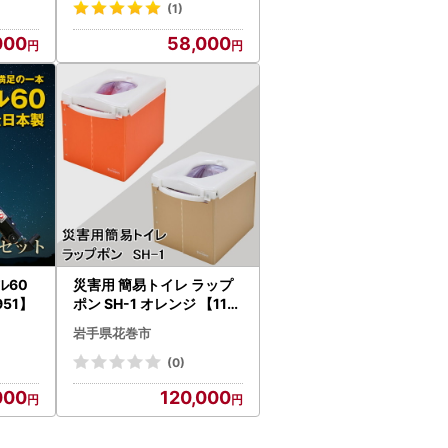
(1)
000
58,000
ル60
災害用 簡易トイレ ラップ
51】
ポン SH-1 オレンジ 【119
2-1】
岩手県花巻市
(0)
000
120,000