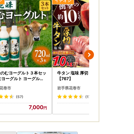
峰のむヨーグルト３本セッ
牛タン 塩味 厚切り牛タン 1kg
ハラ
むヨーグルト ヨーグルト
【767】
00
9】
花巻市
岩手県花巻市
岩
(57)
(1797)
7,000
15,000