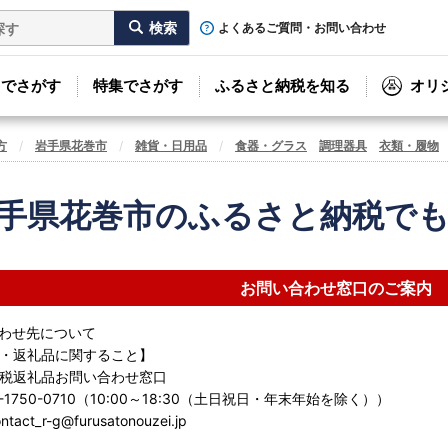
よくあるご質問・お問い合わせ
リでさがす
特集でさがす
ふるさと納税を知る
オリ
方
岩手県花巻市
雑貨・日用品
食器・グラス
調理器具
衣類・履物
手県花巻市のふるさと納税で
お問い合わせ窓口のご案内
わせ先について
・返礼品に関すること】
税返礼品お問い合わせ窓口
-1750-0710（10:00～18:30（土日祝日・年末年始を除く））
ct_r-g@furusatonouzei.jp