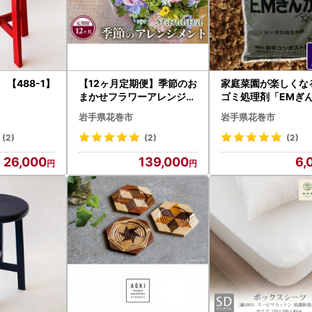
【488-1】
【12ヶ月定期便】季節のお
家庭菜園が楽しくな
まかせフラワーアレンジメ
ゴミ処理剤「EMぎん
ント＜スタンダード＞ 【1
kg×4袋 【1364】
岩手県花巻市
岩手県花巻市
345】
(2)
(2)
(2)
26,000
139,000
6,