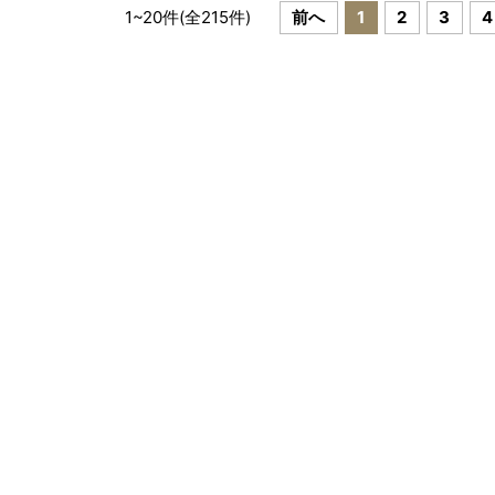
1
~
20
件(全
215
件)
前へ
1
2
3
4