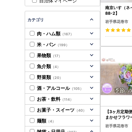
自治体マイページ
南京いす（ネイ
88-2】
カテゴリ
岩手県花巻市
肉・ハム類
（167）
米・パン
（199）
果物類
（17）
魚介類
（4）
野菜類
（20）
酒・アルコール
（105）
お茶・飲料
（114）
お菓子・スイーツ
（40）
【3ヶ月定期
まかせフラワ
麺類
（4）
ント ＜スタン
岩手県花巻市
343】
雑貨・日用品