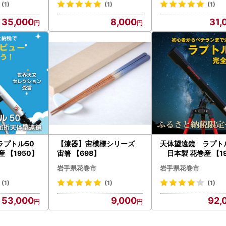
(1)
(1)
(1)
35,000
8,000
31,
ラプトル50
【漆器】宙模様シリーズ
天体望遠鏡 ラプト
 【1950】
宙箸 【698】
日本製 花巻産 【19
岩手県花巻市
岩手県花巻市
(1)
(1)
(1)
53,000
9,000
92,