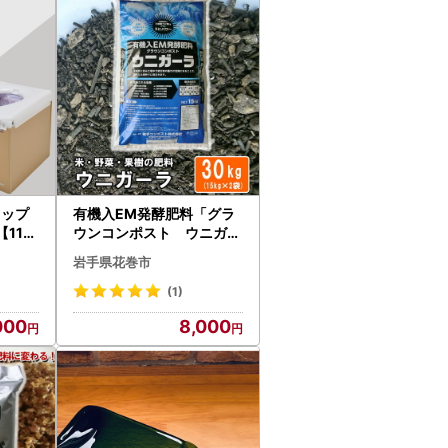
有機入EM発酵肥料「グラ
【119
ウンコンポスト ウニガー
ラ」【元肥】15kg×2袋 【
岩手県花巻市
1363】
(1)
000
8,000