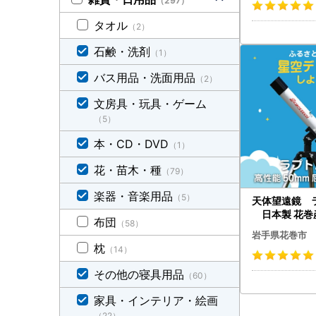
（297）
タオル
（2）
石鹸・洗剤
（1）
バス用品・洗面用品
（2）
文房具・玩具・ゲーム
（5）
本・CD・DVD
（1）
花・苗木・種
（79）
楽器・音楽用品
（5）
天体望遠鏡 
日本製 花巻産
布団
（58）
岩手県花巻市
枕
（14）
その他の寝具用品
（60）
家具・インテリア・絵画
（22）