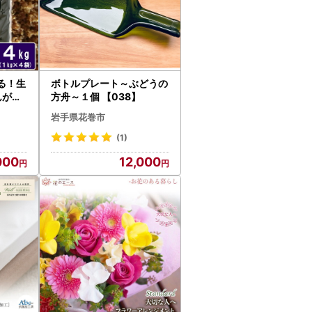
る！生
ボトルプレート～ぶどうの
が」1
方舟～１個 【038】
岩手県花巻市
(1)
000
12,000