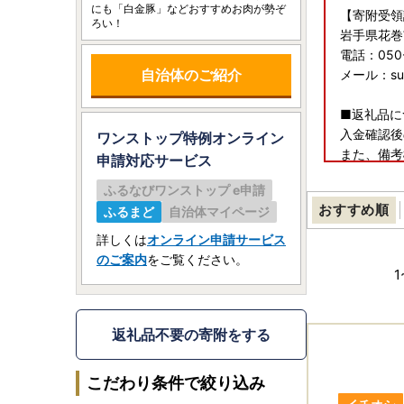
にも「白金豚」などおすすめお肉が勢ぞ
【寄附受領
ろい！
岩手県花巻
電話：050-
自治体のご紹介
メール：suppo
■返礼品に
入金確認後
ワンストップ特例オンライン
また、備考
申請
対応サービス
ださいませ
ふるなびワンストップ e申請
おすすめ順
ふるまど
自治体マイページ
詳しくは
オンライン申請サービス
のご案内
をご覧ください。
1
返礼品不要の寄附をする
こだわり条件で絞り込み