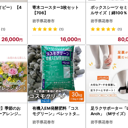
ビー） 【4
寄木コースター3枚セット
ボックスシーツ セミ
【706】
ルサイズ［ 綿100％
ピマコットン 抗菌防
岩手県花巻市
岩手県花巻市
工］ 【1314】
(1)
(1)
(1)
26,000
16,000
80,
便】季節のお
有機入EM発酵肥料「コス
足ラクサポーター「L
ーアレンジメ
モグリーン」ペレットタイ
Arch」（Мサイズ） 
ダード＞【1
プ【元肥】15kg×2袋【14
00-2】
岩手県花巻市
岩手県花巻市
59】