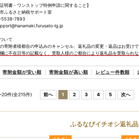
証明書・ワンストップ特例申請に関すること】
市ふるさと納税サポート室
5538-7893
rt@hanamaki.furusato-lg.jp
ついて
の寄附者様都合の申込みのキャンセル、返礼品の変更・返品はお受けで
欄に不在日等の記載なく、受取人様のご都合により返礼品を受取られな
。
寄附金額が
安い順
寄附金額が
高い順
レビュー件数順
~
20
件(全
215
件)
前へ
1
2
3
4
5
次へ
ふるなびイチオシ返礼品