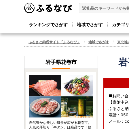
ランキングでさがす
地域でさがす
カテゴ
ふるさと納税サイト「ふるなび」
地域でさがす
東北地
岩
岩手県花巻市
■お問い合
【寄附申込
ふるさと納
電話：050
メール：conta
自然豊かな美しい風景が広がる花巻市。
人気の厚切り「牛タン」は絶品です！他