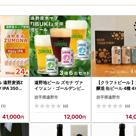
 遠野麦酒Z
遠野地ビール ズモナ ヴァ
【クラフトビール 】
 IPA 350ml
イツェン・ゴールデンピル
醸造 缶ビール 4種 4
遠野産ホップ
スナー・アルト 3種類 計6
合わせ セット【配送
岩手県遠野市
岩手県遠野市
27】
本セット(有)松田酒店【15
地域：離島】【1466
91100】
】
(1)
(0)
(0)
41,000
12,000
14,