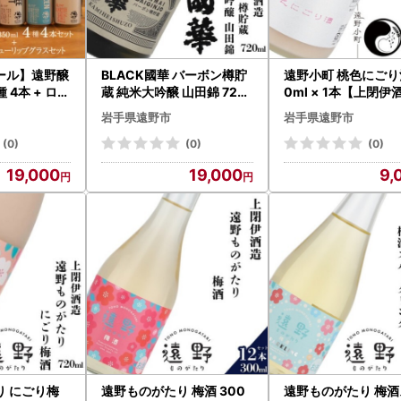
ール】遠野醸
BLACK國華 バーボン樽貯
遠野小町 桃色にごり酒
 4本 + ロゴ
蔵 純米大吟醸 山田錦 720
0ml × 1本【上閉伊
プ グラス 1
ml 1本 上閉伊酒造【15139
【1579430】
岩手県遠野市
岩手県遠野市
配送不可地域
05】
6316】
(0)
(0)
(0)
19,000
19,000
9,
り にごり梅
遠野ものがたり 梅酒 300
遠野ものがたり 梅酒