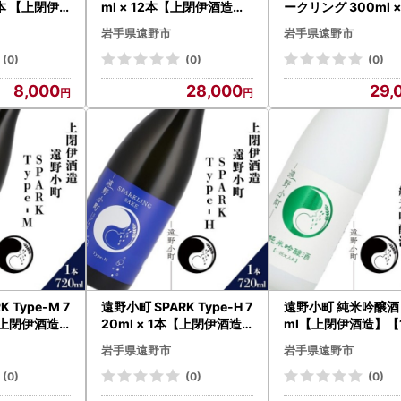
 1本 【上閉伊
ml × 12本【上閉伊酒造】
ークリング 300ml ×
434】
【1654931】
【上閉伊酒造】【165
岩手県遠野市
岩手県遠野市
2】
(0)
(0)
(0)
8,000
28,000
29,
 Type-M 7
遠野小町 SPARK Type-H 7
遠野小町 純米吟醸酒 
本【上閉伊酒造
20ml × 1本【上閉伊酒造
ml【上閉伊酒造】【1
4】
】【1654937】
939】
岩手県遠野市
岩手県遠野市
(0)
(0)
(0)