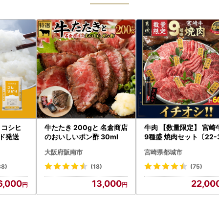
 コシヒ
牛たたき 200gと 名倉商店
牛肉 【数量限定】 宮崎
ード発送
のおいしいポン酢 30ml
9種盛 焼肉セット〔22-
-006-600g〕都城 イ
大阪府阪南市
宮崎県都城市
シ!! 牛肉
38)
(18)
(75)
6,000
13,000
22,00