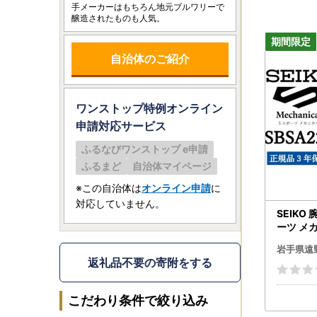
手メーカーはもちろん地元ブルワリーで
醸造されたものも人気。
自治体のご紹介
ワンストップ特例オンライン
申請
対応サービス
ふるなびワンストップ e申請
ふるまど
自治体マイページ
※この自治体は
オンライン申請
に
対応していません。
SEIKO
ーツ メカ
正規品 3
岩手県遠
返礼品不要の寄附をする
こだわり条件で絞り込み