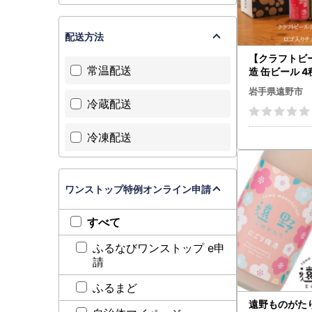
配送方法
【クラフトビ
常温配送
造 缶ビール 4種
入り チューリッ
岩手県遠野市
個 セット【
冷蔵配送
：離島】【146
冷凍配送
ワンストップ特例オンライン申請
すべて
ふるなびワンストップ e申
請
ふるまど
遠野ものがた