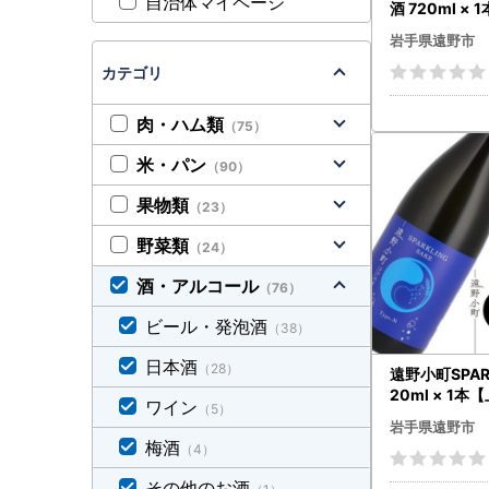
自治体マイページ
酒 720ml ×
酒造】【1579
岩手県遠野市
カテゴリ
肉・ハム類
（75）
米・パン
（90）
果物類
（23）
野菜類
（24）
酒・アルコール
（76）
ビール・発泡酒
（38）
日本酒
（28）
遠野小町SPARK
20ml × 1
ワイン
（5）
】【165493
岩手県遠野市
梅酒
（4）
その他のお酒