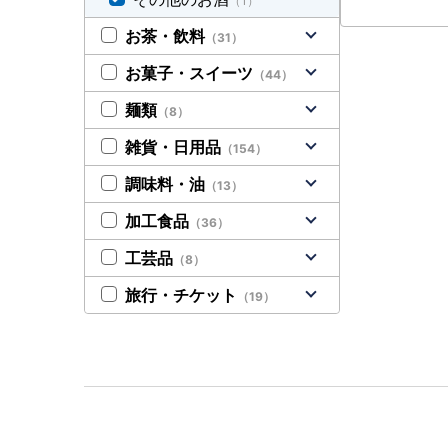
（1）
お茶・飲料
（31）
お菓子・スイーツ
（44）
麺類
（8）
雑貨・日用品
（154）
調味料・油
（13）
加工食品
（36）
工芸品
（8）
旅行・チケット
（19）