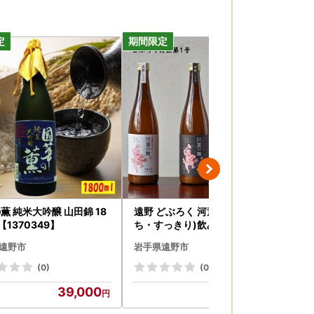
薫 純米大吟醸 山田錦 18
遠野 どぶろく 河童の舞(うまく
【
【1370349】
ち・すっきり)飲み比べ 720ml
菜セ
6本 セット 道の駅 遠野風の丘
サ
遠野市
岩手県遠野市
岩
【1501735】
全
【4
(0)
(0)
39,000
37,000