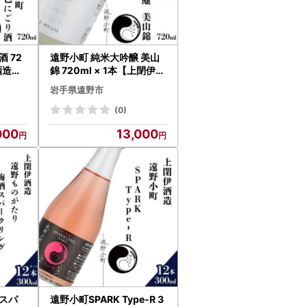
 72
遠野小町 純米大吟醸 美山
酒造】
錦 720ml × 1本【上閉伊酒
造】【1579433】
岩手県遠野市
(0)
000
13,000
スパ
遠野小町SPARK Type-R 3