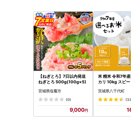
【ねぎとろ】7日以内発送
米 精米 令和7年産
ねぎとろ 500g(100g×5)
カリ 10kg スピ
宮城県塩竈市
茨城県八千代町
(0)
(3
9,000
1