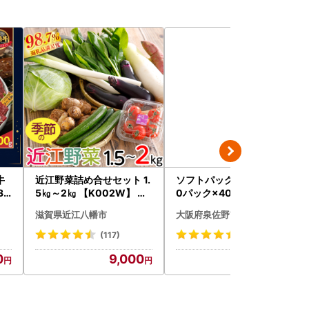
牛
近江野菜詰め合せセット 1.
ソフトパックティッシュ 6
31
5㎏～2㎏ 【K002W】 野
0パック×400枚
チオ
菜 旬 新鮮
滋賀県近江八幡市
大阪府泉佐野市
(117)
(50)
0
9,000
10,000