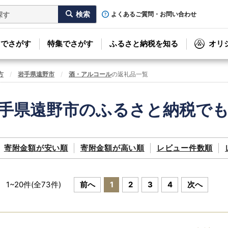
よくあるご質問・お問い合わせ
リでさがす
特集でさがす
ふるさと納税を知る
オリ
方
岩手県遠野市
酒・アルコール
の返礼品一覧
手県遠野市のふるさと納税で
寄附金額が
安い順
寄附金額が
高い順
レビュー件数順
1
~
20
件(全
73
件)
前へ
1
2
3
4
次へ