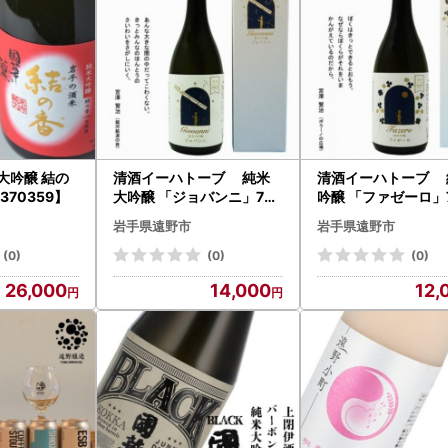
大吟醸 結の
清酒イーハトーブ 純米
清酒イーハトーブ 
1370359】
大吟醸 「ジョバンニ」720
吟醸 「ファゼーロ」
ml【1370365】
l【1370372】
岩手県遠野市
岩手県遠野市
(0)
(0)
(0)
26,000
14,000
12,