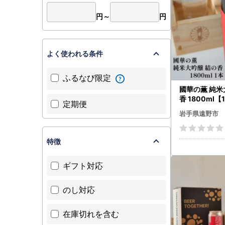
円～
円
よく使われる条件
ふるなび限定
國華の薫 純米
香 1800ml【
定期便
岩手県遠野市
特徴
ギフト対応
のし対応
在庫切れを含む