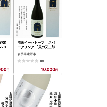
純米
清酒イーハトーブ スパ
720m
ークリング 「風の又三郎
」720ml【1370375】
岩手県遠野市
(0)
000
10,000