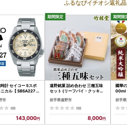
ふるなびイチオシ返礼品
 腕時計 セイコー 5スポ
遠野銘菓 詰め合わせ 三種五味
國華の
ニカル【 SBSA227 】
セット (リーフパイ・クッキー
00ml
年保証【1423391】
・ゆべし) 岩手県遠野市 竹林堂
野市
岩手県遠野市
岩手県
【1740109】
(0)
(0)
143,000
8,000