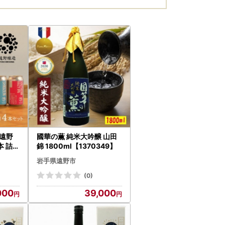
遠野
國華の薫 純米大吟醸 山田
本 詰め
錦 1800ml【1370349】
不可
岩手県遠野市
324
(0)
000
39,000