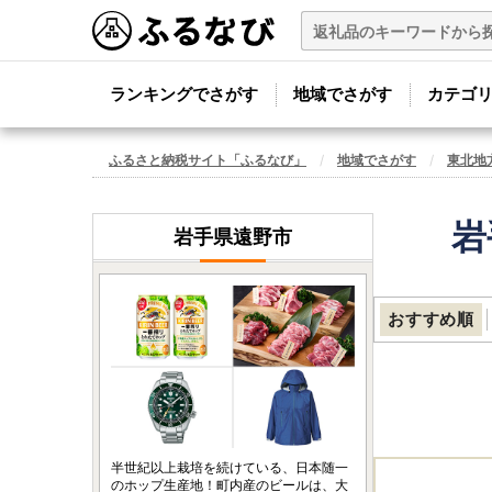
ランキングでさがす
地域でさがす
カテゴ
ふるさと納税サイト「ふるなび」
地域でさがす
東北地
岩
岩手県遠野市
おすすめ順
半世紀以上栽培を続けている、日本随一
のホップ生産地！町内産のビールは、大