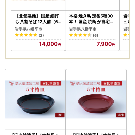
【北舘製麺】 国産 細打
本格 焼き鳥 定番5種30
岩手県
ち 八割そば 12人前（6
本！ 国産 焼鳥 が自宅で
ュルー
袋入り） ／ ソバ 蕎麦 そ
簡単 もも ねぎま ぼんじ
せ ／
岩手県八幡平市
岩手県八幡平市
岩手県
ば お蕎麦 二八そば おそ
り つくね 鶏皮 ヤキトリ
っしゅ
(2)
(6)
ば 細麺 長期保存 石臼挽
便利な 小分け 包装 衛生
キノコ
14,000
7,900
き ざるそば 保存食 常備
的な 真空 冷凍 パック 焼
ファ
食 麺 めん 麺類 小分け
き鳥 本数選べる ジュー
お裾分け おすそ分け ギ
シーな やきとり セット
フト お中元 お歳暮 贈り
送料無料 | 昭和食品 焼き
物 贈りもの 年越 手土産
鳥 八幡平市 岩手県
お土産 おみやげ