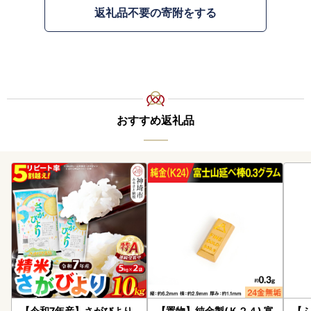
返礼品不要の寄附をする
おすすめ返礼品
【令和7年産】さがびより
【置物】純金製(Ｋ２４) 富
【ふ