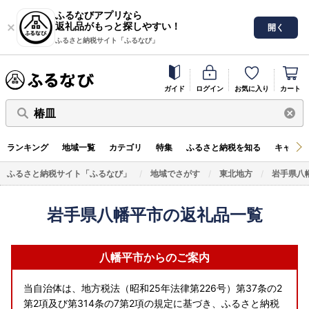
ふるなびアプリなら
返礼品がもっと探しやすい！
開く
ふるさと納税サイト「ふるなび」
ガイド
ログイン
お気に入り
カート
椿皿
ランキング
地域一覧
カテゴリ
特集
ふるさと納税を知る
キャンペ
ふるさと納税サイト「ふるなび」
地域でさがす
東北地方
岩手県八
岩手県八幡平市の返礼品一覧
八幡平市からのご案内
当自治体は、地方税法（昭和25年法律第226号）第37条の2
第2項及び第314条の7第2項の規定に基づき、ふるさと納税