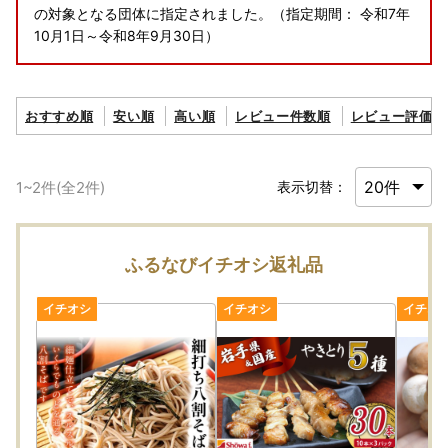
の対象となる団体に指定されました。（指定期間： 令和7年
10月1日～令和8年9月30日）
おすすめ順
安い順
高い順
レビュー件数順
レビュー評価順
1
~
2
件(全
2
件)
表示切替：
ふるなびイチオシ返礼品