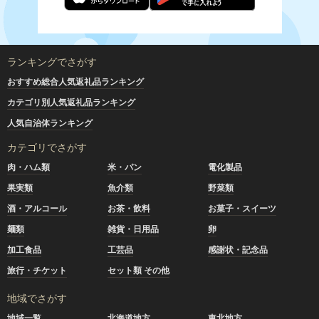
ランキングでさがす
おすすめ総合人気返礼品ランキング
カテゴリ別人気返礼品ランキング
人気自治体ランキング
カテゴリでさがす
肉・ハム類
米・パン
電化製品
果実類
魚介類
野菜類
酒・アルコール
お茶・飲料
お菓子・スイーツ
麺類
雑貨・日用品
卵
加工食品
工芸品
感謝状・記念品
旅行・チケット
セット類 その他
地域でさがす
地域一覧
北海道地方
東北地方