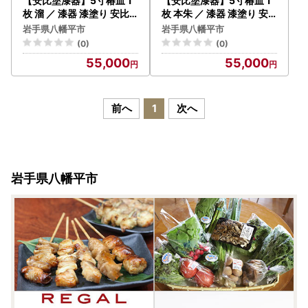
【安比塗漆器】5寸椿皿 1
【安比塗漆器】5寸椿皿 1
枚 溜 ／ 漆器 漆塗り 安比
枚 本朱 ／ 漆器 漆塗り 安
塗 お皿 皿 菓子皿 取り皿
比塗 お皿 皿 菓子皿 取り皿
岩手県八幡平市
岩手県八幡平市
食器 和食器 木製 器 うつわ
食器 和食器 木製 器 うつわ
(0)
(0)
漆塗 漆 うるし 工芸品 伝統
漆塗 漆 うるし 工芸品 伝統
55,000
55,000
工芸 贈り物 誕生日 プレゼ
工芸 贈り物 誕生日 プレゼ
ント ギフト お土産 シンプ
ント ギフト お土産 シンプ
ル 普段使い 自宅用 家庭用
ル 普段使い 自宅用 家庭用
岩手県 八幡平市
岩手県 八幡平市
前へ
1
次へ
岩手県八幡平市