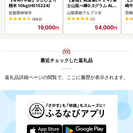
精米 10kg(H015224)
士山延べ棒0.3グラム ALP
崎牛 
BK193
-VO
佐賀県神埼市
山梨県南アルプス市
宮崎
(883)
(1)
19,000
54,000
最近チェックした返礼品
返礼品詳細ページの閲覧で、ここに履歴が表示されます。