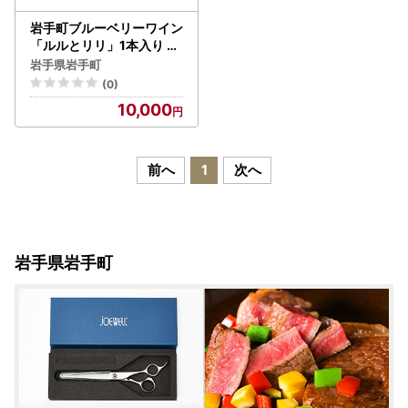
岩手町ブルーベリーワイン
「ルルとリリ」1本入り ワ
イン フルーツワイン 360
岩手県岩手町
ml ギフト ブルーベリー 酒
(0)
プレゼント 贈り物 ぶるー
10,000
べりー 果実 甘口 お酒 宅飲
み 家飲み ご当地 岩手県 岩
手町 岩手町ふるさと振興
公社
前へ
1
次へ
岩手県岩手町