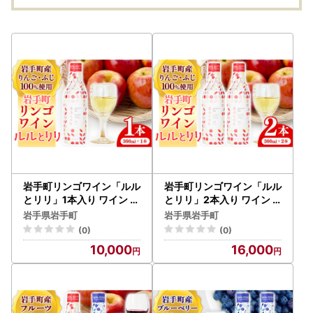
岩手町リンゴワイン「ルル
岩手町リンゴワイン「ルル
とリリ」1本入り ワイン フ
とリリ」2本入り ワイン
ルーツワイン 360ml ギフ
フルーツワイン 360ml ギ
岩手県岩手町
岩手県岩手町
ト りんご 酒 プレゼント 贈
フト りんご 酒 プレゼント
(0)
(0)
り物 林檎 果実 甘口 お酒
贈り物 林檎 果実 甘口 お酒
10,000
16,000
宅飲み 家飲み ご当地 岩手
宅飲み 家飲み ご当地 岩手
県 岩手町 岩手町ふるさと
県 岩手町 岩手町ふるさと
振興公社
振興公社