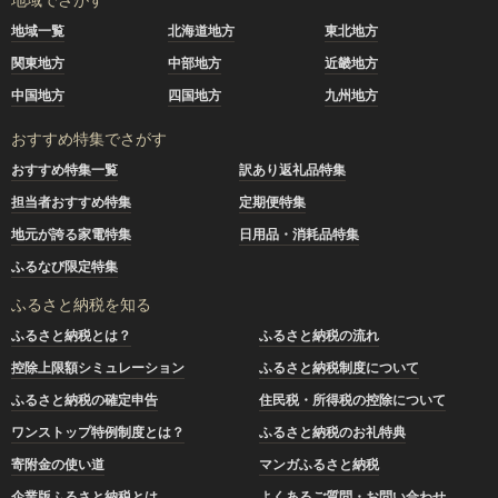
地域一覧
北海道地方
東北地方
関東地方
中部地方
近畿地方
中国地方
四国地方
九州地方
おすすめ特集でさがす
おすすめ特集一覧
訳あり返礼品特集
担当者おすすめ特集
定期便特集
地元が誇る家電特集
日用品・消耗品特集
ふるなび限定特集
ふるさと納税を知る
ふるさと納税とは？
ふるさと納税の流れ
控除上限額シミュレーション
ふるさと納税制度について
ふるさと納税の確定申告
住民税・所得税の控除について
ワンストップ特例制度とは？
ふるさと納税のお礼特典
寄附金の使い道
マンガふるさと納税
企業版ふるさと納税とは
よくあるご質問・お問い合わせ