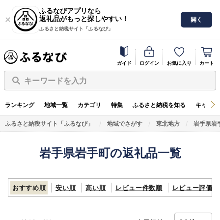
ふるなびアプリなら
返礼品がもっと探しやすい！
開く
ふるさと納税サイト「ふるなび」
ガイド
ログイン
お気に入り
カート
キーワードを入力
ランキング
地域一覧
カテゴリ
特集
ふるさと納税を知る
キャンペ
ふるさと納税サイト「ふるなび」
地域でさがす
東北地方
岩手県岩
岩手県岩手町の返礼品一覧
おすすめ順
安い順
高い順
レビュー件数順
レビュー評価順