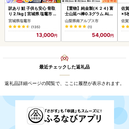
訳あり 鮭 子供も安心 骨取
【置物】純金製(Ｋ２４) 富
佐賀
り 2.1kg [ 宮城県 塩竈市 ]
士山延べ棒0.3グラム ALP
×5枚
鮭
BK193
宮城県塩竈市
山梨県南アルプス市
佐賀
(135)
(1)
13,000
54,000
最近チェックした返礼品
返礼品詳細ページの閲覧で、ここに履歴が表示されます。