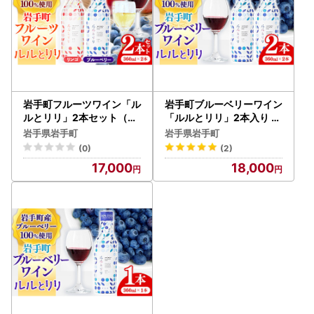
岩手町フルーツワイン「ル
岩手町ブルーベリーワイン
ルとリリ」2本セット（ブ
「ルルとリリ」2本入り ワ
ルーベリー・リンゴ）ワイ
イン フルーツワイン 360
岩手県岩手町
岩手県岩手町
ン フルーツワイン 360ml
ml ギフト ブルーベリー 酒
(0)
(2)
ギフト ブルーベリー りん
プレゼント 贈り物 ぶるー
17,000
18,000
ご 酒 プレゼント 贈り物 林
べりー 果実 甘口 お酒 宅飲
檎 果実 甘口 お酒 宅飲み
み 家飲み ご当地 岩手県 岩
家飲み ご当地 岩手県 岩手
手町 岩手町ふるさと振興
町 岩手町ふるさと振興公
公社
社