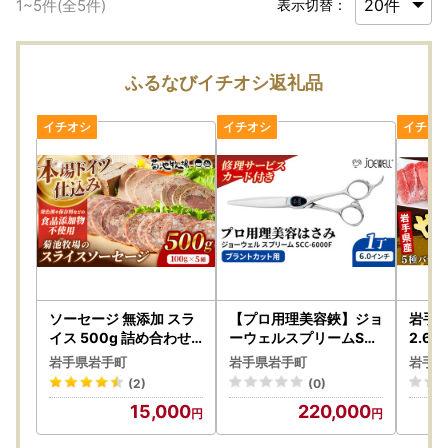
1
~
5
件(全
5
件)
表示切替：
ふるなびイチオシ返礼品
ソーセージ 無添加 スラ
【プロ用理美容鋏】ジョ
岩手
イス 500g 詰め合わせ
ーウェルスプリームSC
2.6k
岩手町 菊池牧場 牛肉 豚
C-6000F(6.0インチ)
け
岩手県岩手町
岩手県岩手町
岩手県
肉
鋏 ハサミ 理美容 カット
(2)
(0)
プロ はさみ 岩手県 岩手
15,000
220,000
町