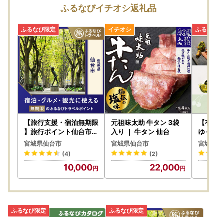
ふるなびイチオシ返礼品
【旅行支援・宿泊無期限
元祖味太助 牛タン 3袋
【有
】旅行ポイント仙台市ふ
入り ｜ 牛タン 仙台
ゆっ
るなびトラベルポイント
】宮
宮城県仙台市
宮城県仙台市
宮城県
ポイ
(4)
(2)
10,000
22,000