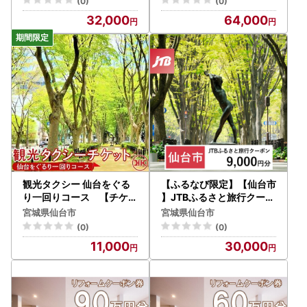
(0)
(0)
32,000
64,000
観光タクシー 仙台をぐる
【ふるなび限定】【仙台市
り一回りコース 【チケッ
】JTBふるさと旅行クーポ
ト 券 人気 おすすめ 】
ン（9,000円分）有効期
宮城県仙台市
宮城県仙台市
間3年（Eメール発行）｜
(0)
(0)
旅行
11,000
30,000