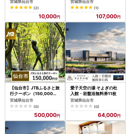
）有効期間3年（Eメール
）【仙台市 宿泊 チケット
宮城県仙台市
宮城県仙台市
発行）｜予約 宿泊 観光 体
人気 おすすめ 星野リゾー
(2)
(1)
験 温泉 ホテル 旅館 チケッ
ト】
10,000
107,000
ト 子供 子連れ カップル 家
族 店頭 オンライン ネット
電話 仙台
【仙台市】JTBふるさと旅
愛子天空の湯 そよぎの杜
行クーポン（150,000円
入館・岩盤浴無料券11枚
分）有効期間3年（Eメー
宮城県仙台市
宮城県仙台市
ル発行）｜予約 宿泊 観光
(0)
(0)
体験 温泉 ホテル 旅館 チケ
500,000
64,000
ット 子供 子連れ カップル
家族 店頭 オンライン ネッ
ト 電話 仙台