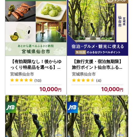
【有効期限なし！後からゆ
【旅行支援・宿泊無期限】
っくり特産品を選べる】宮
旅行ポイント仙台市ふるな
城県仙台市カタログポイン
びトラベルポイント
宮城県仙台市
宮城県仙台市
ト
(10)
(4)
10,000
10,000