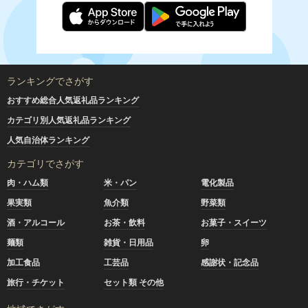
ランキングでさがす
おすすめ総合人気返礼品ランキング
カテゴリ別人気返礼品ランキング
人気自治体ランキング
カテゴリでさがす
肉・ハム類
米・パン
電化製品
果実類
魚介類
野菜類
酒・アルコール
お茶・飲料
お菓子・スイーツ
麺類
雑貨・日用品
卵
加工食品
工芸品
感謝状・記念品
旅行・チケット
セット類 その他