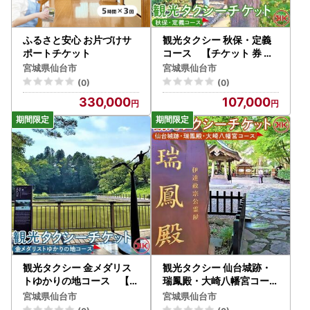
ふるさと安心 お片づけサ
観光タクシー 秋保・定義
ポートチケット
コース 【チケット 券 人
気 おすすめ 】
宮城県仙台市
宮城県仙台市
(0)
(0)
330,000
107,000
観光タクシー 金メダリス
観光タクシー 仙台城跡・
トゆかりの地コース 【チ
瑞鳳殿・大崎八幡宮コース
ケット 券 人気 おすすめ 】
【チケット 券 人気 おす
宮城県仙台市
宮城県仙台市
すめ 】