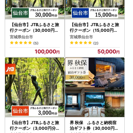
【仙台市】JTBふるさと旅
【仙台市】JTBふるさと旅
行クーポン（30,000円分
行クーポン（15,000円分
）有効期間3年（Eメール
）有効期間3年（Eメール
宮城県仙台市
宮城県仙台市
発行）｜予約 宿泊 観光 体
発行）｜予約 宿泊 観光 体
(5)
(2)
験 温泉 ホテル 旅館 チケッ
験 温泉 ホテル 旅館 チケッ
100,000
50,000
ト 子供 子連れ カップル 家
ト 子供 子連れ カップル 家
族 店頭 オンライン ネット
族 店頭 オンライン ネット
電話 仙台
電話 仙台
【仙台市】JTBふるさと旅
界 秋保 ふるさと納税宿
行クーポン（3,000円分
泊ギフト券（30,000円分