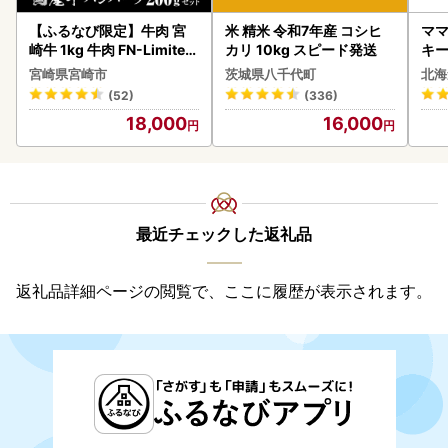
【ふるなび限定】牛肉 宮
米 精米 令和7年産 コシヒ
ママ
崎牛 1kg 牛肉 FN-Limited
カリ 10kg スピード発送
キ
-VO
ズ 
宮崎県宮崎市
茨城県八千代町
北海
0
(52)
(336)
18,000
16,000
最近チェックした返礼品
返礼品詳細ページの閲覧で、ここに履歴が表示されます。