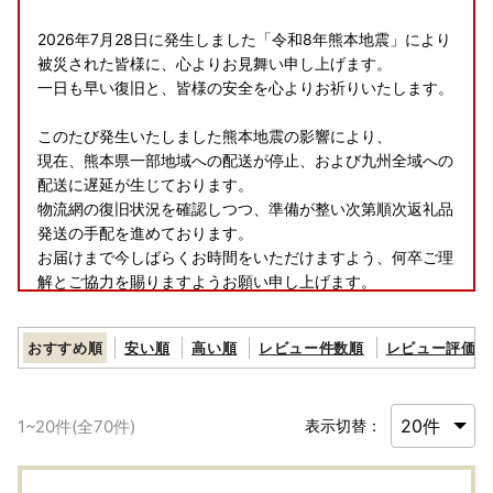
2026年7月28日に発生しました「令和8年熊本地震」により
被災された皆様に、心よりお見舞い申し上げます。
一日も早い復旧と、皆様の安全を心よりお祈りいたします。
このたび発生いたしました熊本地震の影響により、
現在、熊本県一部地域への配送が停止、および九州全域への
配送に遅延が生じております。
物流網の復旧状況を確認しつつ、準備が整い次第順次返礼品
発送の手配を進めております。
お届けまで今しばらくお時間をいただけますよう、何卒ご理
解とご協力を賜りますようお願い申し上げます。
おすすめ順
安い順
高い順
レビュー件数順
レビュー評価順
1
~
20
件(全
70
件)
表示切替：