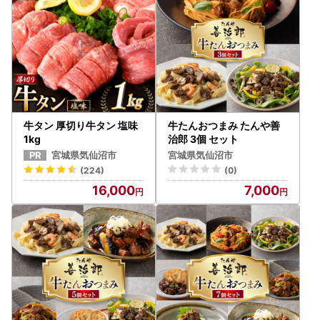
牛タン 厚切り牛タン 塩味
牛たんおつまみ たんや善
1kg
治郎 3個 セット
宮城県気仙沼市
宮城県気仙沼市
(224)
(0)
16,000
7,000