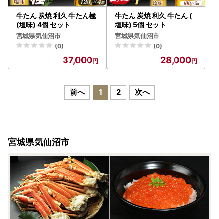
牛たん 炭焼 利久 牛たん極
牛たん 炭焼 利久 牛たん (
(塩味) 4個 セット
塩味) 5個 セット
宮城県気仙沼市
宮城県気仙沼市
(0)
(0)
37,000
28,000
前へ
1
2
次へ
宮城県気仙沼市