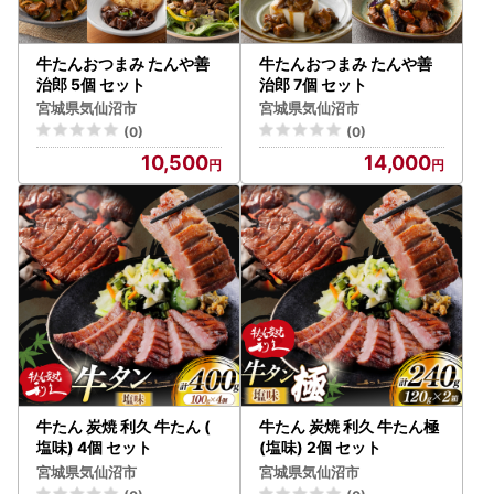
牛たんおつまみ たんや善
牛たんおつまみ たんや善
治郎 5個 セット
治郎 7個 セット
宮城県気仙沼市
宮城県気仙沼市
(0)
(0)
10,500
14,000
牛たん 炭焼 利久 牛たん (
牛たん 炭焼 利久 牛たん極
塩味) 4個 セット
(塩味) 2個 セット
宮城県気仙沼市
宮城県気仙沼市