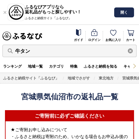
ふるなびアプリなら
返礼品がもっと探しやすい！
開く
ふるさと納税サイト「ふるなび」
ガイド
ログイン
お気に入り
カート
牛タン
ランキング
地域一覧
カテゴリ
特集
ふるさと納税を知る
キャンペ
ふるさと納税サイト「ふるなび」
地域でさがす
東北地方
宮城県気
宮城県気仙沼市の返礼品一覧
ご寄附前に必ずご確認ください
★ご寄附お申し込みについて
・ふるさと納税は寄附のため、いかなる場合もお申込み後の