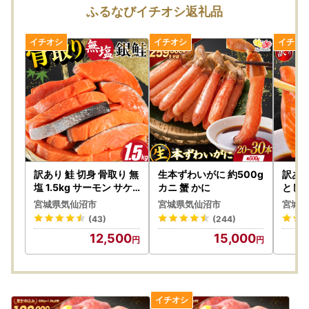
はできかねます。
ふるなびイチオシ返礼品
・手配状況次第では返礼品送付先の変更ができない場合があ
ります。また転送する場合は転送料金(受取人着払い)が発生
します。
・「のし」可の返礼品を除き、のしの対応はできかねます。
・配送業者の指定はできかねます。また返礼品によって異な
ります。
・出荷日の事前案内は行っておりません。また、ご要望をい
ただいても対応できかねます。
・返礼品をお届けする際の配送伝票について、ご依頼主名は
寄附者様のお名前が入ります。変更はできかねます。
・郵便受けにお届けする返礼品（メール便）につきまして
訳あり 鮭 切身 骨取り 無
生本ずわいがに 約500g
訳あり
は、ご依頼主名は配送伝票に印字されません。なお、ふるさ
塩 1.5kg サーモン サケ
カニ 蟹 かに
とし 1kg サーモ
しゃけ 魚 銀鮭
刺身
と納税の記載が入りますのでご了承ください。
宮城県気仙沼市
宮城県気仙沼市
宮城県
・複数の返礼品をお選びいただいた場合、個別発送となる場
(43)
(244)
合があります。
12,500
15,000
・返礼品に不具合がある場合、お受け取り後、3日以内にご
連絡ください。
・返礼品の送付は、気仙沼市外にお住まいの方に限らせてい
ただきます。