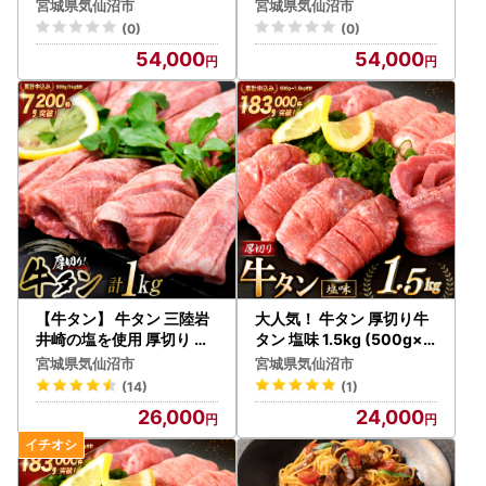
厚切り牛タン
00g(250g×2p)
宮城県気仙沼市
宮城県気仙沼市
(0)
(0)
54,000
54,000
【牛タン】 牛タン 三陸岩
大人気！ 牛タン 厚切り牛
井崎の塩を使用 厚切り 牛
タン 塩味 1.5kg (500g×3
タンスライス 1kg (500g×
)
宮城県気仙沼市
宮城県気仙沼市
2P)
(14)
(1)
26,000
24,000