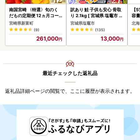
南国宮崎 〈特選〉旬のく
訳あり 鮭 子供も安心 骨取
【
だもの定期便 12ヵ月コー
り 2.1kg [ 宮城県 塩竈市 ]
容量
ス【F84-25】
鮭
あ
宮崎県新富町
宮城県塩竈市
北海
ーグ
(9)
(135)
05
261,000
13,000
最近チェックした返礼品
返礼品詳細ページの閲覧で、ここに履歴が表示されます。