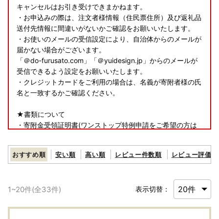
キャンセルはお引き受けできまかねます。
・お申込みの際は、注文者様情報（住民票住所）及び返礼品
送付先情報に間違いがないかご確認をお願いいたします。
・お使いのメールの受信設定により、自治体からのメールが
届かない場合がございます。
「＠do-furusato.com」「＠yuidesign.jp」からのメールが
受信できるよう設定をお願いいたします。
・クレジットカードをご利用の場合は、名義が寄附者様の氏
名と一致するかご確認ください。
★書類について
・寄附金受領証明書(ワンストップ特例申請をご希望の方は
申請書類を含む)は、返礼品とは別で郵送いたします。
おすすめ順
安い順
高い順
レビュー件数順
レビュー評価順
★返礼品について
・お受け取り日の指定はできかねます。
・長期ご不在でお受取不可の期間がございましたら、必ず備
1
~
20
件(全
33
件)
表示切替：
考欄に「不在:○○」とご記入ください。
・お申込内容の不備（住所誤り等）や、受取人様のご都合に
より返礼品がお届けできない場合、再送および寄附金の返金