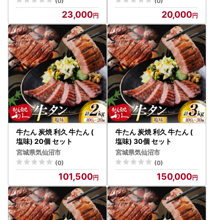
(0)
(0)
23,000
20,000
牛たん 炭焼 利久 牛たん (
牛たん 炭焼 利久 牛たん (
塩味) 20個 セット
塩味) 30個 セット
宮城県気仙沼市
宮城県気仙沼市
(0)
(0)
101,500
150,000