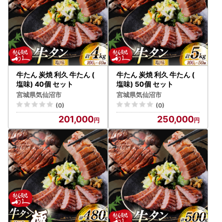
牛たん 炭焼 利久 牛たん (
牛たん 炭焼 利久 牛たん (
塩味) 40個 セット
塩味) 50個 セット
宮城県気仙沼市
宮城県気仙沼市
(0)
(0)
201,000
250,000