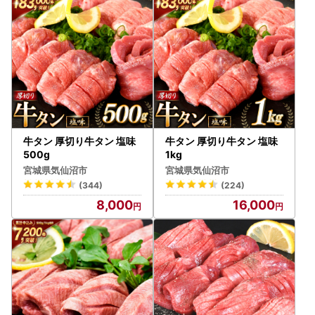
★プライバシーについて
寄附者様からいただいた個人情報は、商品の発送とご連絡、
お問い合わせ対応、ならびに寄附者様へ向けた気仙沼市のふ
るさと納税に関する情報提供に使用させていただきます。
当市が責任をもって安全に蓄積・保管し、第三者に譲渡・提
供することはございません。
また、上記の手段としては、電子メールの配信やパンフレッ
ト等の郵送をさせていただく場合がございます。
牛タン 厚切り牛タン 塩味
牛タン 厚切り牛タン 塩味
500g
1kg
宮城県気仙沼市
宮城県気仙沼市
(344)
(224)
8,000
16,000