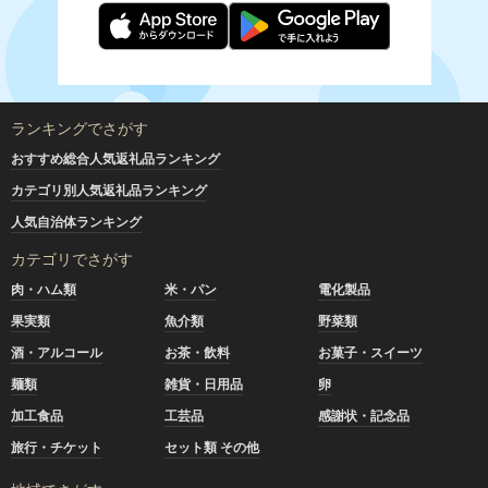
ランキングでさがす
おすすめ総合人気返礼品ランキング
カテゴリ別人気返礼品ランキング
人気自治体ランキング
カテゴリでさがす
肉・ハム類
米・パン
電化製品
果実類
魚介類
野菜類
酒・アルコール
お茶・飲料
お菓子・スイーツ
麺類
雑貨・日用品
卵
加工食品
工芸品
感謝状・記念品
旅行・チケット
セット類 その他