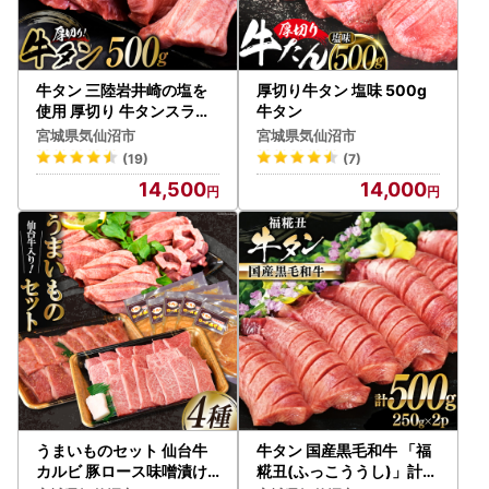
牛タン 三陸岩井崎の塩を
厚切り牛タン 塩味 500g
使用 厚切り 牛タンスライ
牛タン
ス 500g
宮城県気仙沼市
宮城県気仙沼市
(19)
(7)
14,500
14,000
うまいものセット 仙台牛
牛タン 国産黒毛和牛 「福
カルビ 豚ロース味噌漬け
糀丑(ふっこううし)」計5