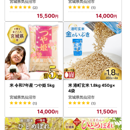
本 セット
宮城県気仙沼市
宮城県気仙沼市
(2)
(1)
15,500
14,000
米 令和7年産 つや姫 5kg
米 港町玄米 1.8kg 450g×
4袋
宮城県気仙沼市
宮城県気仙沼市
(1)
(1)
14,000
11,500