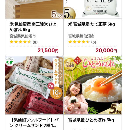
米 気仙沼産 南三陸米 ひと
米 宮城県産 だて正夢 5kg
めぼれ 5kg
宮城県気仙沼市
宮城県気仙沼市
(8)
(5)
21,500
20,000
【気仙沼ソウルフード】パ
宮城県産 ひとめぼれ 5kg
ン クリームサンド 7種 16