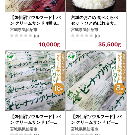
【気仙沼ソウルフード】パ
宮城のおこめ 食べくらべ
ン クリームサンド 4種 8本
セット ひとめぼれ & ササ
セット
ニシキ 各 5kg 総計 10kg
宮城県気仙沼市
宮城県気仙沼市
(0)
(0)
10,000
35,500
【気仙沼ソウルフード】パ
【気仙沼ソウルフード】パ
ン クリームサンド ピーナ
ン クリームサンド ピーナ
ッツ 16本 セット
ッツ 8本 セット
宮城県気仙沼市
宮城県気仙沼市