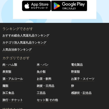
ランキングでさがす
おすすめ総合人気返礼品ランキング
カテゴリ別人気返礼品ランキング
人気自治体ランキング
カテゴリでさがす
肉・ハム類
米・パン
電化製品
果実類
魚介類
野菜類
酒・アルコール
お茶・飲料
お菓子・スイーツ
麺類
雑貨・日用品
卵
加工食品
工芸品
感謝状・記念品
旅行・チケット
セット類 その他