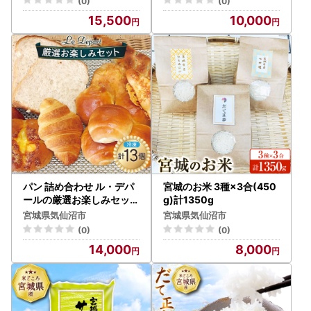
(0)
(0)
15,500
10,000
パン 詰め合わせ ル・デパ
宮城のお米 3種×3合(450
ールの厳選お楽しみセット
g)計1350g
冷凍
宮城県気仙沼市
宮城県気仙沼市
(0)
(0)
14,000
8,000