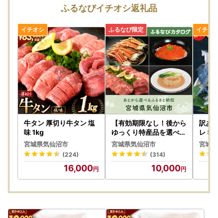
はできかねます。
ふるなびイチオシ返礼品
・手配状況次第では返礼品送付先の変更ができない場合があ
ります。また転送する場合は転送料金(受取人着払い)が発生
します。
・「のし」可の返礼品を除き、のしの対応はできかねます。
・配送業者の指定はできかねます。また返礼品によって異な
ります。
・出荷日の事前案内は行っておりません。また、ご要望をい
ただいても対応できかねます。
・返礼品をお届けする際の配送伝票について、ご依頼主名は
寄附者様のお名前が入ります。変更はできかねます。
・郵便受けにお届けする返礼品（メール便）につきまして
牛タン 厚切り牛タン 塩
【有効期限なし！後から
訳あり
は、ご依頼主名は配送伝票に印字されません。なお、ふるさ
味 1kg
ゆっくり特産品を選べる
レ Sサ
】宮城県気仙沼市カタロ
0565
と納税の記載が入りますのでご了承ください。
宮城県気仙沼市
宮城県気仙沼市
宮城県
グポイント
・複数の返礼品をお選びいただいた場合、個別発送となる場
(224)
(314)
合があります。
16,000
10,000
・返礼品に不具合がある場合、お受け取り後、3日以内にご
連絡ください。
・返礼品の送付は、気仙沼市外にお住まいの方に限らせてい
ただきます。