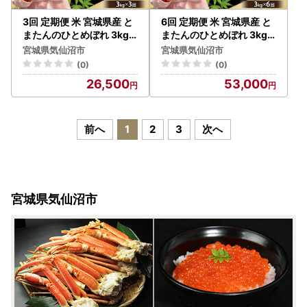
3回 定期便 米 宮城県産 と
6回 定期便 米 宮城県産 と
またんのひとめぼれ 3kg
またんのひとめぼれ 3kg
総計9kg
総計18kg
宮城県気仙沼市
宮城県気仙沼市
(0)
(0)
26,500
53,000
前へ
1
2
3
次へ
宮城県気仙沼市