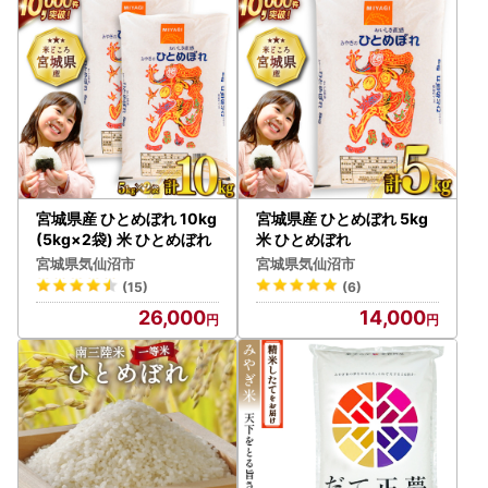
★プライバシーについて
寄附者様からいただいた個人情報は、商品の発送とご連絡、
お問い合わせ対応、ならびに寄附者様へ向けた気仙沼市のふ
るさと納税に関する情報提供に使用させていただきます。
当市が責任をもって安全に蓄積・保管し、第三者に譲渡・提
供することはございません。
また、上記の手段としては、電子メールの配信やパンフレッ
ト等の郵送をさせていただく場合がございます。
宮城県産 ひとめぼれ 10kg
宮城県産 ひとめぼれ 5kg
(5kg×2袋) 米 ひとめぼれ
米 ひとめぼれ
宮城県気仙沼市
宮城県気仙沼市
(15)
(6)
26,000
14,000