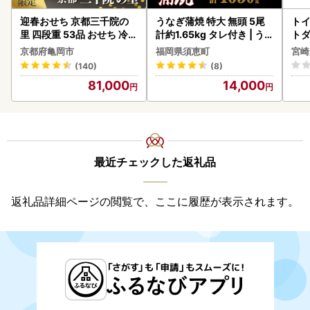
迎春おせち 京都三千院の
うなぎ蒲焼 特大 無頭 5尾
トイ
里 四段重 53品 おせち 冷蔵
計約1.65kg タレ付き | う
トダ
2027 先行予約
なぎ蒲焼
速〔
京都府亀岡市
福岡県須恵町
宮崎
(140)
(8)
81,000
14,000
最近チェックした返礼品
返礼品詳細ページの閲覧で、ここに履歴が表示されます。