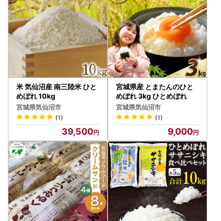
米 気仙沼産 南三陸米 ひと
宮城県産 とまたんのひと
めぼれ 10kg
めぼれ 3kg ひとめぼれ
宮城県気仙沼市
宮城県気仙沼市
(1)
(1)
39,500
9,000