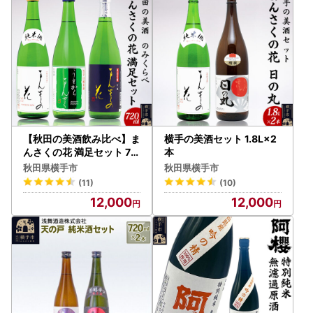
【秋田の美酒飲み比べ】ま
横手の美酒セット 1.8L×2
んさくの花 満足セット 72
本
0ml×3本
秋田県横手市
秋田県横手市
(11)
(10)
12,000
12,000