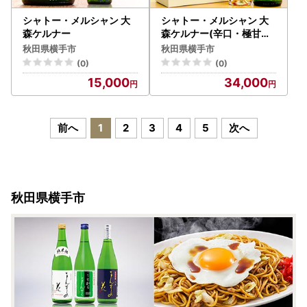
シャトー・メルシャン 大
シャトー・メルシャン 大
森ケルナー
森ケルナー(辛口・極甘口)
2本セット
秋田県横手市
秋田県横手市
(0)
(0)
15,000
34,000
前へ
1
2
3
4
5
次へ
秋田県横手市