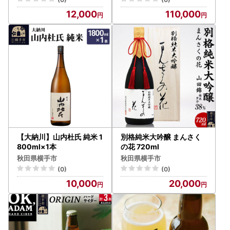
12,000
110,000
【大納川】山内杜氏 純米 1
別格純米大吟醸 まんさく
800ml×1本
の花 720ml
秋田県横手市
秋田県横手市
(0)
(0)
10,000
20,000