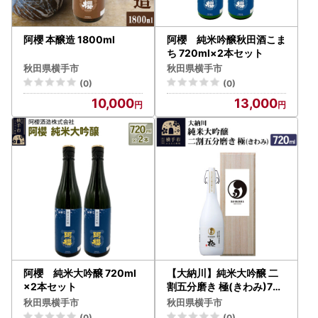
阿櫻 本醸造 1800ml
阿櫻 純米吟醸秋田酒こま
ち 720ml×2本セット
秋田県横手市
秋田県横手市
(0)
(0)
10,000
13,000
阿櫻 純米大吟醸 720ml
【大納川】純米大吟醸 二
×2本セット
割五分磨き 極(きわみ)720
ml
秋田県横手市
秋田県横手市
(0)
(0)