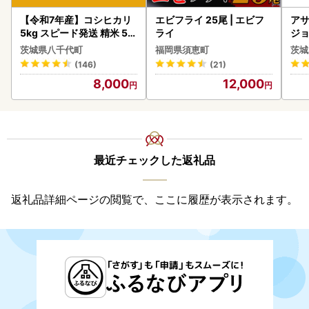
【令和7年産】コシヒカリ
エビフライ 25尾 | エビフ
アサ
5kg スピード発送 精米 5k
ライ
ジョ
g x 1袋 白米 茨城県 八千代
(1ケース)
茨城県八千代町
福岡県須恵町
茨城
町
ビー
(146)
(21)
8,000
12,000
最近チェックした返礼品
返礼品詳細ページの閲覧で、ここに履歴が表示されます。