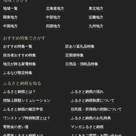
地域一覧
北海道地方
東北地方
関東地方
中部地方
近畿地方
中国地方
四国地方
九州地方
おすすめ特集でさがす
おすすめ特集一覧
訳あり返礼品特集
担当者おすすめ特集
定期便特集
地元が誇る家電特集
日用品・消耗品特集
ふるなび限定特集
ふるさと納税を知る
ふるさと納税とは？
ふるさと納税の流れ
控除上限額シミュレーション
ふるさと納税制度について
ふるさと納税の確定申告
住民税・所得税の控除について
ワンストップ特例制度とは？
ふるさと納税のお礼特典
寄附金の使い道
マンガふるさと納税
企業版ふるさと納税とは
よくあるご質問・お問い合わせ