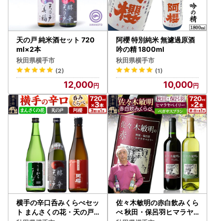
天の戸 純米酒セット 720
阿櫻 特別純米 無濾過原酒
ml×2本
吟の精 1800ml
秋田県横手市
秋田県横手市
(2)
(1)
12,000
10,000
横手の辛口呑みくらべセッ
佐々木敏明の赤白飲みくら
ト まんさくの花・天の戸
べ 秋田・保呂羽ヒマラヤ