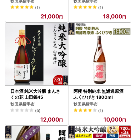
・阿櫻 720ml×3本
ベイリー ／ペガサスブラ
秋田県横手市
秋田県横手市
ン 720ml×各1本 計2本
(1)
(1)
21,000
18,000
日本酒 純米大吟醸 まんさ
阿櫻 特別純米 無濾過原酒
くの花 山田錦45
ふくひびき 1800ml
秋田県横手市
秋田県横手市
(0)
(1)
12,000
10,000