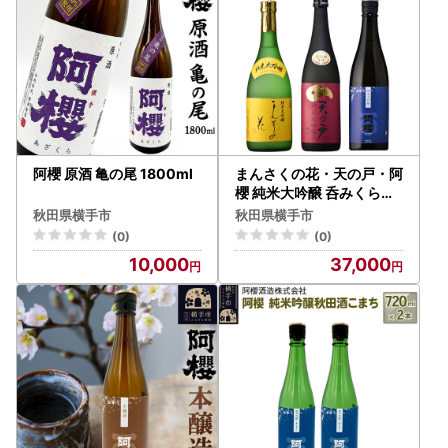
阿櫻 原酒 亀の尾 1800ml
まんさくの花・天の戸・阿
櫻 純米大吟醸 呑みくらべ
セット 720ml×3本
秋田県横手市
秋田県横手市
(0)
(0)
10,000
37,000