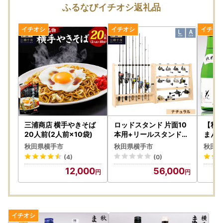
ふるなびイチオシ返礼品
三浦商店 横手やきそば
ロッドスタンド 片面10
【秋
20人前(2人前×10袋)
本用+リールスタンド【
まんさ
Lサイズ】Aタイプ【本
ト 72
秋田県横手市
秋田県横手市
秋田県
体：ナチュラル】【フェ
(4)
(0)
ルト：ブラック】
12,000
56,000