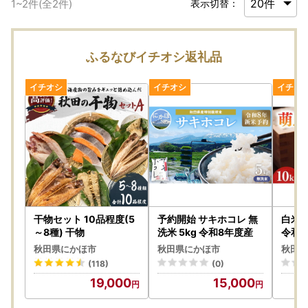
1
~
2
件(全
2
件)
表示切替：
ふるなびイチオシ返礼品
干物セット 10品程度(5
予約開始 サキホコレ 無
白米 
～8種) 干物
洗米 5kg 令和8年度産
令和7
秋田県にかほ市
秋田県にかほ市
秋田県
(118)
(0)
19,000
15,000