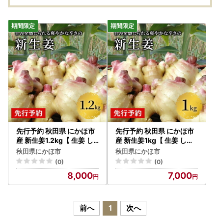
先行予約 秋田県 にかほ市
先行予約 秋田県 にかほ市
産 新生姜1.2kg【 生姜 し
産 新生姜1kg【 生姜 しょ
ょうが ショウガ ジンジャ
うが ショウガ ジンジャー
秋田県にかほ市
秋田県にかほ市
ー 薬味 】
薬味 】
(0)
(0)
8,000
7,000
前へ
1
次へ