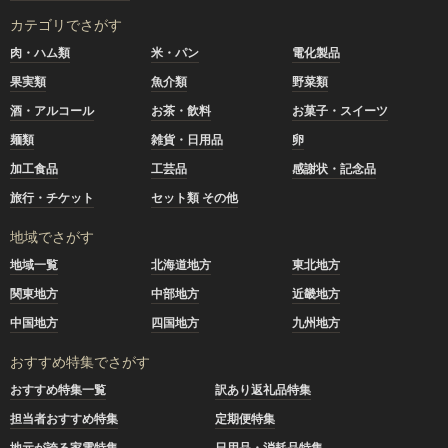
カテゴリでさがす
肉・ハム類
米・パン
電化製品
果実類
魚介類
野菜類
酒・アルコール
お茶・飲料
お菓子・スイーツ
麺類
雑貨・日用品
卵
加工食品
工芸品
感謝状・記念品
旅行・チケット
セット類 その他
地域でさがす
地域一覧
北海道地方
東北地方
関東地方
中部地方
近畿地方
中国地方
四国地方
九州地方
おすすめ特集でさがす
おすすめ特集一覧
訳あり返礼品特集
担当者おすすめ特集
定期便特集
地元が誇る家電特集
日用品・消耗品特集