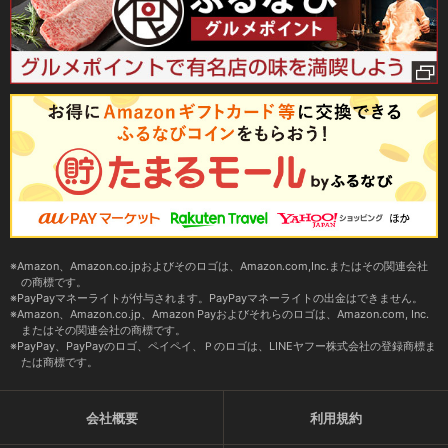
Amazon、Amazon.co.jpおよびそのロゴは、Amazon.com,Inc.またはその関連会社
の商標です。
PayPayマネーライトが付与されます。PayPayマネーライトの出金はできません。
Amazon、Amazon.co.jp、Amazon Payおよびそれらのロゴは、Amazon.com, Inc.
またはその関連会社の商標です。
PayPay、PayPayのロゴ、ペイペイ、Ｐのロゴは、LINEヤフー株式会社の登録商標ま
たは商標です。
会社概要
利用規約