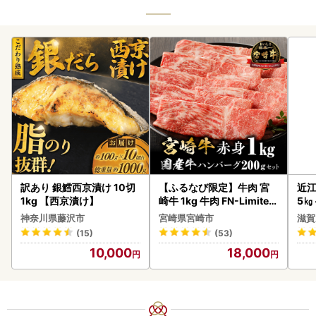
訳あり 銀鱈西京漬け 10切
【ふるなび限定】牛肉 宮
近江
1kg 【西京漬け】
崎牛 1kg 牛肉 FN-Limited
5㎏
-VO
菜 
神奈川県藤沢市
宮崎県宮崎市
滋賀
(15)
(53)
10,000
18,000