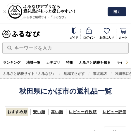
ふるなびアプリなら
返礼品がもっと探しやすい！
開く
ふるさと納税サイト「ふるなび」
ガイド
ログイン
お気に入り
カート
キーワードを入力
ランキング
地域一覧
カテゴリ
特集
ふるさと納税を知る
キャンペ
ふるさと納税サイト「ふるなび」
地域でさがす
東北地方
秋田県に
秋田県にかほ市の返礼品一覧
おすすめ順
安い順
高い順
レビュー件数順
レビュー評価順