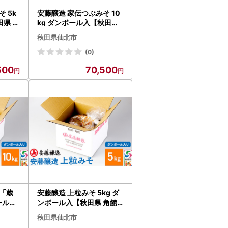
 5k
安藤醸造 家伝つぶみそ 10
田県 角
kg ダンボール入【秋田県
角館】
秋田県仙北市
(0)
500
70,500
「蔵
安藤醸造 上粒みそ 5kg ダ
ール入
ンボール入【秋田県 角館
】
秋田県仙北市