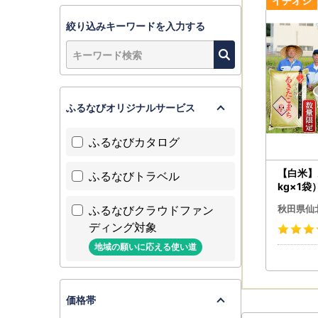
【仙北市ふ
----------
絞り込みキーワードを入力する
■自治体マ
ご寄附いた
以下の機能
・オンライ
ふるなびオリジナルサービス
・ワンスト
・寄附金受
ふるなびカタログ
※寄附後、
ジリンク先
【白米】
ふるなびトラベル
kg×1袋）精米 
【書類（再
5キロ
ふるなびクラウドファン
●仙北市ふ
秋田県仙
TEL：050
ディング対象
メール：sem
地域の願いに応える使い道
受付時間：9:
休業日： 
※一部申し
価格帯
※お申込み