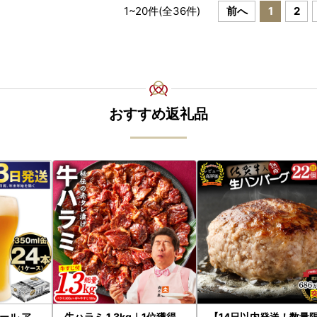
1
~
20
件(全
36
件)
前へ
1
2
おすすめ返礼品
ール ア
牛ハラミ 1.3kg｜1位獲得
【14日以内発送！数量