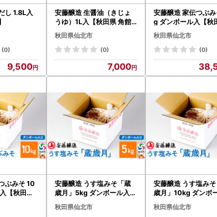
し 1.8L入
安藤醸造 生醤油（きじょ
安藤醸造 家伝つぶみそ
】
うゆ）1L入【秋田県 角館
g ダンボール入【秋
】
館】
秋田県仙北市
秋田県仙北市
(0)
(0)
(0)
9,500
7,000
38,
つぶみそ 10
安藤醸造 うす塩みそ「蔵
安藤醸造 うす塩みそ
ル入【秋田県
歳月」5kg ダンボール入【
歳月」10kg ダンボ
秋田県 角館】
【秋田県 角館】
秋田県仙北市
秋田県仙北市