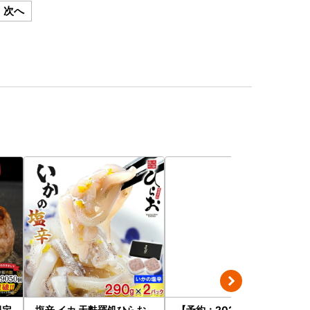
次へ
限定
塩辛 イカ 天麩羅処ひらお
【予約：2026年9月上旬