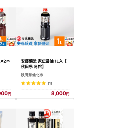
L×2本
安藤醸造 家伝醤油 1L入【
秋田県 角館】
秋田県仙北市
(1)
000
8,000