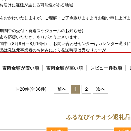
お届けに遅延が生じる可能性がある地域
をおかけいたしますが、ご理解・ご了承賜りますようお願い申し上げま
期間中の受付・発送スケジュールのお知らせ】
市を応援いただき、ありがとうございます。
間中（8月8日～8月16日）、お問い合わせセンターはカレンダー通り
品は発送元事業者のお休みにより発送時期は異なりますが、
降のお申し込みは8月17日以降の発送となる場合がございます。
くださいますようお願いいたします。
寄附金額が
安い順
寄附金額が
高い順
レビュー件数順
項◆
品購入ページではありません。
税サイトとご理解の上お申込み下さい。
1
~
20
件(全
36
件)
前へ
1
2
次へ
決済する前に
ふるなびマネーをご確認の上、
クリックする前に
間違いがないか、必ずご確認をお願いします。
、
寄附者様のご都合による寄附申込のキャンセルは
いかなる理由もお受
変更・返品はお受けしません。あらかじめご了承ください。
ふるなびイチオシ返礼品
わせの内容により、連絡先が異なります。お間違いのないようご確認を
------------------------------------