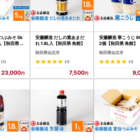
つぶみそ 5k
安藤醸造 だしの素あまだ
安藤醸造 寒こうじ 9
入【秋田県 角
れ 1.8L入【秋田県 角館】
2個【秋田県 角館】
秋田県仙北市
秋田県仙北市
(1)
(1)
(1)
23,000
7,500
9,