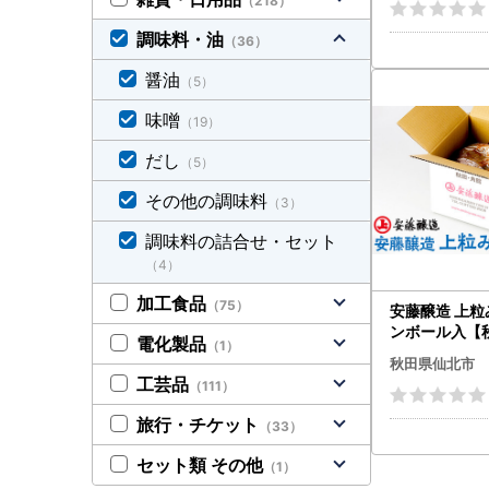
（218）
調味料・油
（36）
醤油
（5）
味噌
（19）
だし
（5）
その他の調味料
（3）
調味料の詰合せ・セット
（4）
加工食品
（75）
安藤醸造 上粒み
ンボール入【
電化製品
（1）
】
秋田県仙北市
工芸品
（111）
旅行・チケット
（33）
セット類 その他
（1）