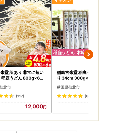
用意しております。
 をダウンロード可能
関する今後のお手続きのご案内」にてマイペー
来堂 訳あり 非常に短い
稲庭古来堂 稲庭うどん 木箱入
安
 稲庭うどん 800g×6袋
り 34cm 300g×10袋 計3kg 1
0g
方法、住所変更等）のお問い合わせ先】
8kgを1回お届け 伝統製法
回お届け 伝統製法認定 稲庭古
秋田
仙北市
秋田県仙北市
秋
稲庭古来うどん
来うどん
(117)
(6)
12,000
34,000