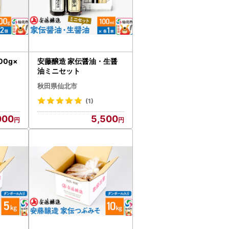
00g×
安藤醸造 家伝醤油・生醤
油ミニセット
秋田県仙北市
(1)
000
5,500