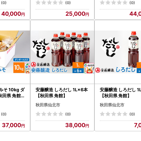
(0)
(0)
(0)
40,000
25,000
44,
そ 10kg ダ
安藤醸造 しろだし 1L×6本
安藤醸造 しろだし 1
秋田県 角館
【秋田県 角館】
【秋田県 角館】
秋田県仙北市
秋田県仙北市
(0)
(0)
(0)
37,000
38,000
7,