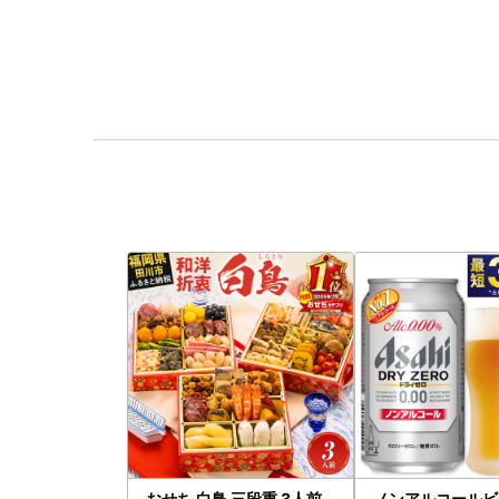
おせち 白鳥 三段重 3人前
ノンアルコールビ