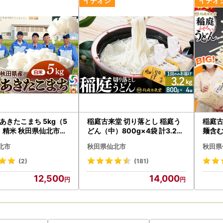
るさと納税のご案内】
------------------------------------
イページをご活用ください
だいた自治体の寄附状況を確認・活用可能な「自治体マイページ」をご
がご利用可能です。
ンからのワンストップ申請が可能
ップ申請後の控除先情報の変更
領書（紙面）の再発行依頼、e-Tax用の寄附金受領証明書（XML形式）
数日中に発送するメール「【仙北市】【ふるさと納税】寄附金控除等に
などを掲載しておりますのでご確認ください。
あきたこまち 5kg（5
稲庭古来堂 切り落とし 稲庭う
稲庭古
秋田県仙北市産
どん（中）800g×4袋 計3.2kg
麺含む
発行等）・ワンストップ特例申請書/オンラインワンストップ（手続き
を1回お届け 伝統製法認定 稲庭
計4.
るさと納税コールセンター
北市
秋田県仙北市
秋田県
古来うどん
認定 
-3142-9374
(2)
(181)
boku@do-furusato.jp
12,500
14,000
00～17:15
土日祝日および年末年始
込みの確認等は時間等に関わらず自動音声で対応
完了メールは
《ふるなび》
から配信されます。