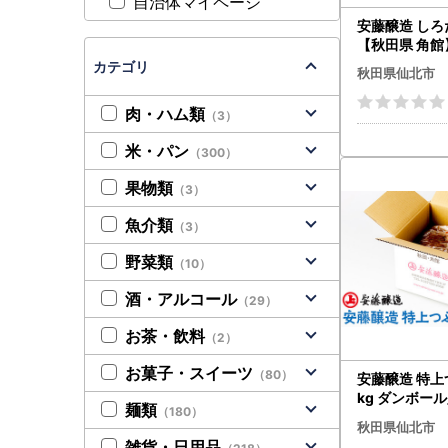
自治体マイページ
安藤醸造 しろだ
【秋田県 角館
カテゴリ
秋田県仙北市
肉・ハム類
（3）
米・パン
（300）
果物類
（3）
魚介類
（3）
野菜類
（10）
酒・アルコール
（29）
お茶・飲料
（2）
お菓子・スイーツ
（80）
安藤醸造 特上
kg ダンボー
麺類
（180）
角館】
秋田県仙北市
雑貨・日用品