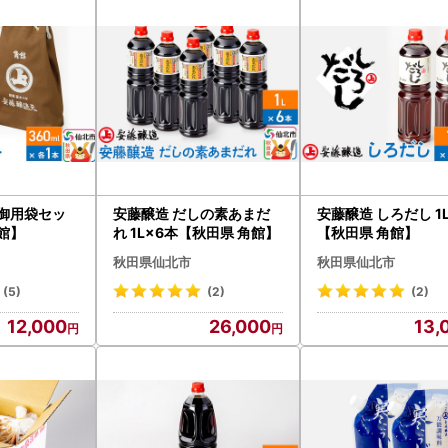
に関するお問い合わせ全般】
るさと納税返礼品お問い合わせセンター
5527-1816
sato-sembokushi-akita@willdriven.co.jp
～17:30
について
からお礼の品お届けまでの期間は、返礼品によって異なります。
目安につきましては、返礼品ページをご確認下さい。
油御用袋セッ
安藤醸造 だしの素あまだ
安藤醸造 しろだし 1
館】
れ 1L×6本【秋田県 角館】
【秋田県 角館】
秋田県仙北市
秋田県仙北市
(5)
(2)
(2)
12,000
26,000
13,