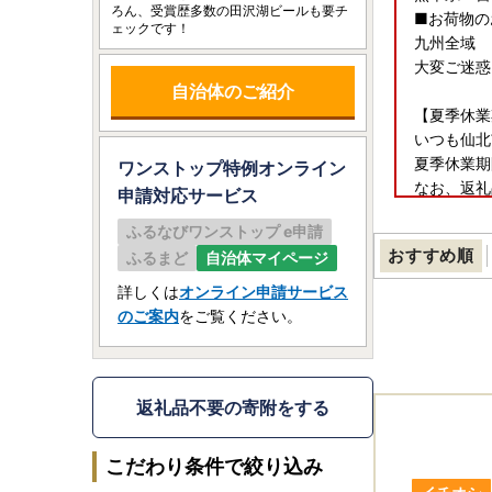
ろん、受賞歴多数の田沢湖ビールも要チ
■お荷物の
ェックです！
九州全域
大変ご迷惑
自治体のご紹介
【夏季休業
いつも仙北
夏季休業期
ワンストップ特例オンライン
なお、返礼
申請
対応サービス
8月7日以
ふるなびワンストップ e申請
何卒ご了承
おすすめ順
ふるまど
自治体マイページ
◆注意事
詳しくは
オンライン申請サービス
こちらは商
のご案内
をご覧ください。
ふるさと納
クレジット
申込完了を
※
ご入金後
返礼品不要の寄附をする
返礼品の
※お問い合
こだわり条件で絞り込み
----------