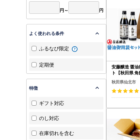
【お礼の品
●仙北市ふ
円～
円
TEL：050-
メール：furu
平日：9:00
よく使われる条件
■お礼の品
・お申込み
ふるなび限定
・配送時期
定期便
安藤醸造 醤
ト【秋田県 角
秋田県仙北市
特徴
ギフト対応
のし対応
在庫切れを含む