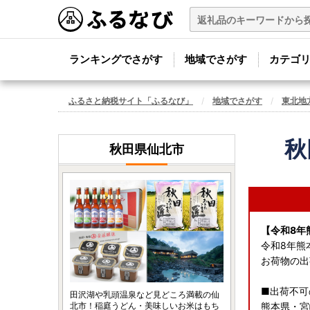
ランキングでさがす
地域でさがす
カテゴ
ふるさと納税サイト「ふるなび」
地域でさがす
東北地
秋
秋田県仙北市
【令和8年
令和8年熊
お荷物の出
■出荷不可
田沢湖や乳頭温泉など見どころ満載の仙
北市！稲庭うどん・美味しいお米はもち
熊本県・宮