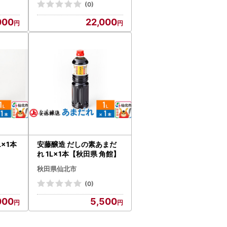
(0)
000
22,000
L×1本
安藤醸造 だしの素あまだ
れ 1L×1本【秋田県 角館】
秋田県仙北市
(0)
000
5,500