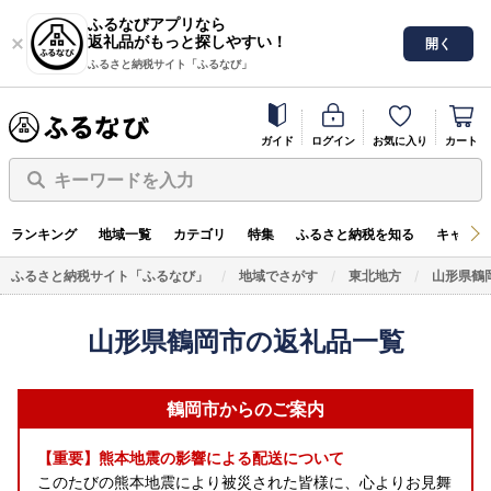
ふるなびアプリなら
返礼品がもっと探しやすい！
開く
ふるさと納税サイト「ふるなび」
ガイド
ログイン
お気に入り
カート
キーワードを入力
ランキング
地域一覧
カテゴリ
特集
ふるさと納税を知る
キャンペ
ふるさと納税サイト「ふるなび」
地域でさがす
東北地方
山形県鶴
山形県鶴岡市の返礼品一覧
鶴岡市からのご案内
【重要】熊本地震の影響による配送について
このたびの熊本地震により被災された皆様に、心よりお見舞