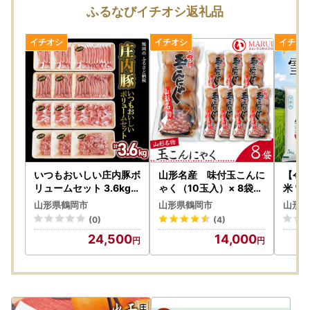
ふるなびイチオシ返礼品
いつもおいしい庄内豚ボ
山形名産 味付玉こんに
【令和
リュームセット 3.6kg（
ゃく（10玉入）× 8袋
米 雪若
ロース切落とし・もも肉
K-839 まるい食品 |
×1袋
山形県鶴岡市
山形県鶴岡市
山形県
切落とし・うで肉切落し
山形県 鶴岡市 玉こん 名
| ゆ
(0)
(4)
・ひき肉）豚肉 大商金
物 昔懐かしい 故郷の味
米 お
24,500
14,000
山牧場
おふくろの味 温めるだ
ご飯 
け 美味しい 人気 おすす
いしい
め ご当地 グルメ お取り
米 エ
寄せ ギフト 贈り物 贈答
気 山
返礼品
産 お
来都市