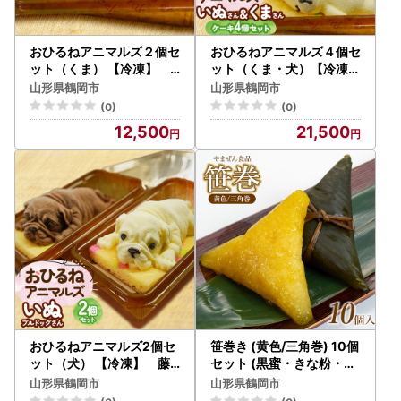
おひるねアニマルズ２個セ
おひるねアニマルズ４個セ
ット（くま） 【冷凍】
ット（くま・犬）【冷凍】
藤田菓子舗
藤田菓子舗
山形県鶴岡市
山形県鶴岡市
(0)
(0)
12,500
21,500
おひるねアニマルズ2個セ
笹巻き (黄色/三角巻) 10個
ット（犬） 【冷凍】 藤
セット (黒蜜・きな粉・レ
田菓子舗
シピ付) 庄内観光物産館
山形県鶴岡市
山形県鶴岡市