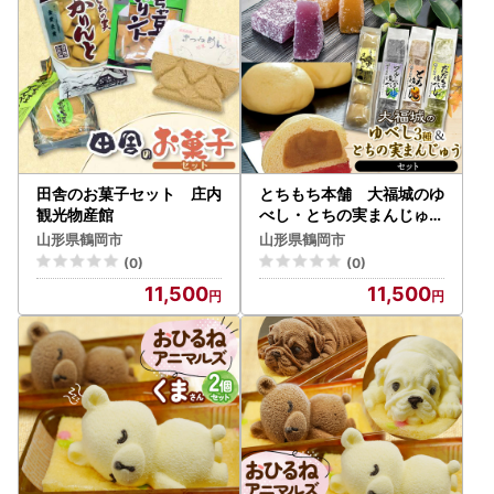
田舎のお菓子セット 庄内
とちもち本舗 大福城のゆ
観光物産館
べし・とちの実まんじゅう
セット A06-510
山形県鶴岡市
山形県鶴岡市
(0)
(0)
11,500
11,500