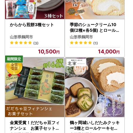
からから煎餅3種セット
季節のシュークリーム10
個(2種×各5個) とロール
ケーキセット K-636
山形県鶴岡市
山形県鶴岡市
(3)
(1)
10,500
14,000
金賞受賞！だだちゃ豆フィ
鶴ヶ岡城いしだたみクッキ
ナンシェ お菓子セット
ー3種とロールケーキセッ