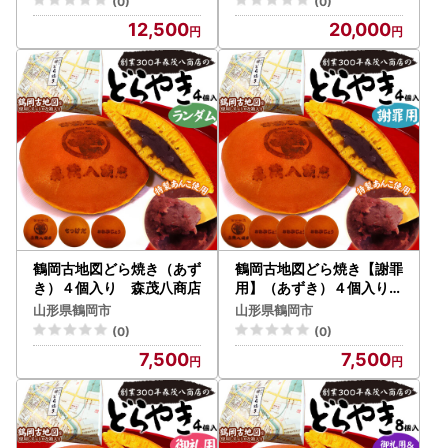
(0)
(0)
12,500
20,000
鶴岡古地図どら焼き（あず
鶴岡古地図どら焼き【謝罪
き）４個入り 森茂八商店
用】（あずき）４個入り
森茂八商店
山形県鶴岡市
山形県鶴岡市
(0)
(0)
7,500
7,500