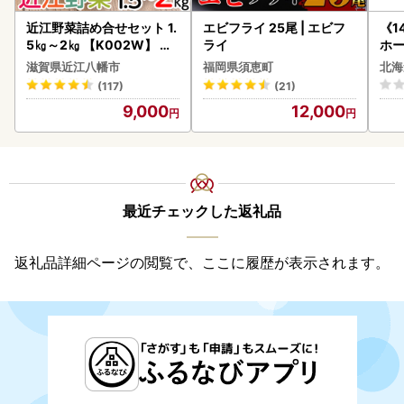
近江野菜詰め合せセット 1.
エビフライ 25尾 | エビフ
《1
5㎏～2㎏ 【K002W】 野
ライ
ホ
菜 旬 新鮮
( 
滋賀県近江八幡市
福岡県須恵町
北海
クラ
(117)
(21)
贈答
9,000
12,000
御中
い 
ル 
02
最近チェックした返礼品
返礼品詳細ページの閲覧で、ここに履歴が表示されます。