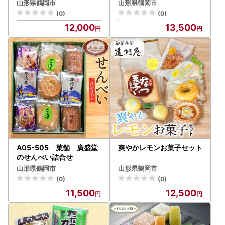
K-832 山形県鶴岡市 有
ト K-634
山形県鶴岡市
山形県鶴岡市
限会社 木村屋
(0)
(0)
12,000
13,500
A05-505 菓舗 廣盛堂
爽やかレモンお菓子セット
のせんべい詰合せ
山形県鶴岡市
山形県鶴岡市
(0)
(0)
11,500
12,500