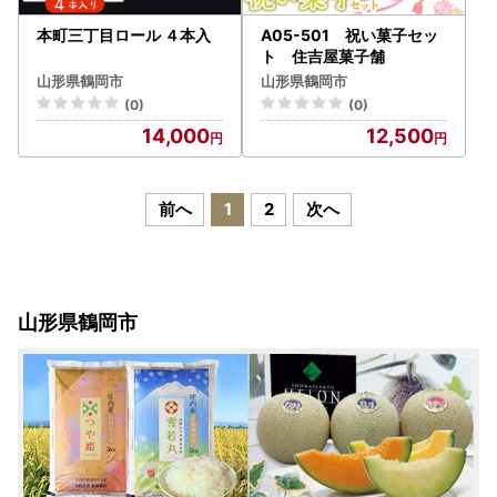
本町三丁目ロール ４本入
A05-501 祝い菓子セッ
ト 住吉屋菓子舗
山形県鶴岡市
山形県鶴岡市
(0)
(0)
14,000
12,500
前へ
1
2
次へ
山形県鶴岡市