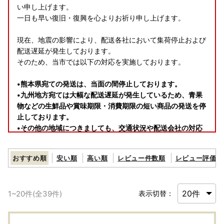
い申し上げます。
一日も早い復旧・復興を心よりお祈り申し上げます。
現在、地震の影響により、配送各社において集荷停止および
配送遅延が発生しております。
そのため、当市では以下の対応を実施しております。
•熊本県宛ての発送は、当面の間停止しております。
•九州地方宛ては大幅な配送遅延が発生しているため、青果
物などの生鮮品や賞味期限・消費期限の短い商品の発送を停
止しております。
•その他の地域につきましても、交通状況や配送会社の対応
により、お届けに遅れが生じる場合がございます。
おすすめ順
安い順
高い順
レビュー件数順
レビュー評価順
配送状況が改善し次第、順次発送を再開いたします。
お客様にはご不便、ご迷惑をお掛けいたしますが、何卒ご理
解賜りますようお願い申し上げます。
1
~
20
件(全
39
件)
表示切替：