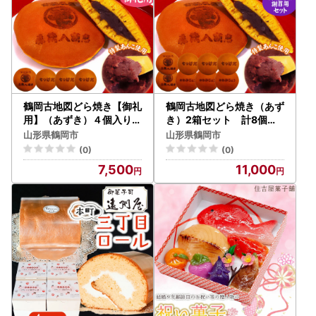
鶴岡古地図どら焼き【御礼
鶴岡古地図どら焼き（あず
用】（あずき）４個入り
き）2箱セット 計8個
森茂八商店
森茂八商店
山形県鶴岡市
山形県鶴岡市
(0)
(0)
7,500
11,000