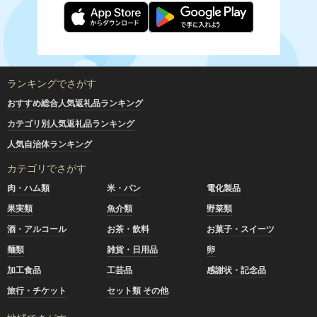
ランキングでさがす
おすすめ総合人気返礼品ランキング
カテゴリ別人気返礼品ランキング
人気自治体ランキング
カテゴリでさがす
肉・ハム類
米・パン
電化製品
果実類
魚介類
野菜類
酒・アルコール
お茶・飲料
お菓子・スイーツ
麺類
雑貨・日用品
卵
加工食品
工芸品
感謝状・記念品
旅行・チケット
セット類 その他