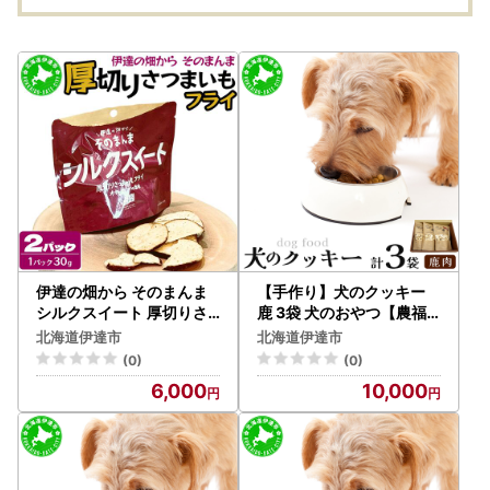
ト 送料無料
伊達の畑から そのまんま
【手作り】犬のクッキー
シルクスイート 厚切りさ
鹿 3袋 犬のおやつ【農福
つまいもフライ ２パック
連携】【dti-006】北海道
北海道伊達市
北海道伊達市
セット【upd-001】
伊達市 ペットフード ドッ
(0)
(0)
クフード
6,000
10,000