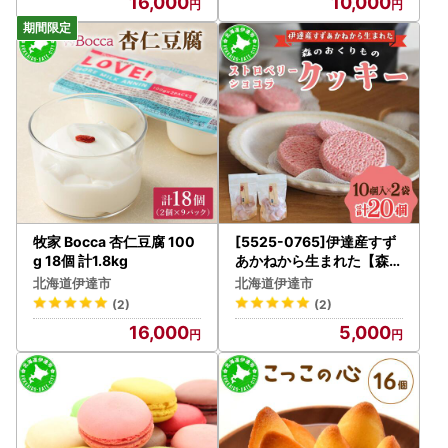
16,000
10,000
牧家 Bocca 杏仁豆腐 100
[5525-0765]伊達産すず
g 18個 計1.8kg
あかねから生まれた【森の
おくりもの】ストロベリー
北海道伊達市
北海道伊達市
・ショコラクッキー 20個
(2)
(2)
16,000
5,000