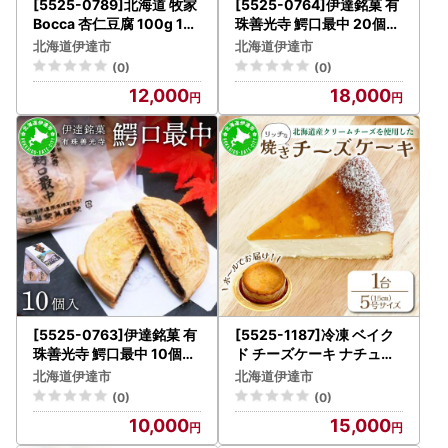
[5525-0789]北海道 牧家
[5525-0764]伊達銘菓 有
Bocca 杏仁豆腐 100g 12
珠善光寺 鰐口最中 20個セ
個 計1.2kg 小分け 食べき
ット（10個入×2箱）
北海道伊達市
北海道伊達市
りサイズ 生乳 ミルク 練乳
(0)
(0)
濃厚 デザート スイーツ お
12,000
18,000
やつ 乳製品 冷蔵 お取り寄
せ 詰め合わせ 送料無料
[5525-0763]伊達銘菓 有
[5525-1187]冷凍 ベイク
珠善光寺 鰐口最中 10個セ
ド チーズケーキ ナチュー
ット
ルフロマージュ 5号 15cm
北海道伊達市
北海道伊達市
北海道 伊達 スイーツナチ
(0)
(0)
ュール
10,000
15,000