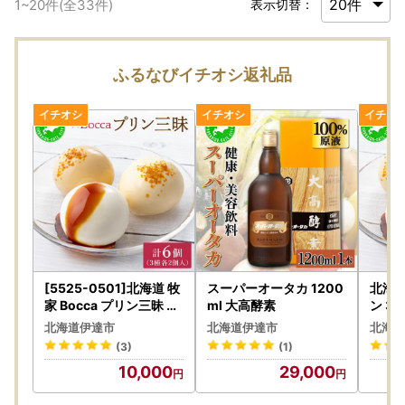
1
~
20
件(全
33
件)
表示切替：
ふるなびイチオシ返礼品
[5525-0501]北海道 牧
スーパーオータカ 1200
北海道
家 Bocca プリン三昧 3
ml 大高酵素
ン 3
種 各2個入 計6個 食べ比
【55
北海道伊達市
北海道伊達市
北海道
べ 白いプリン クレーム
(3)
(1)
ブリュレ 塩キャラメル
10,000
29,000
プリン スイーツ なめら
か ミルク カラメル ギフ