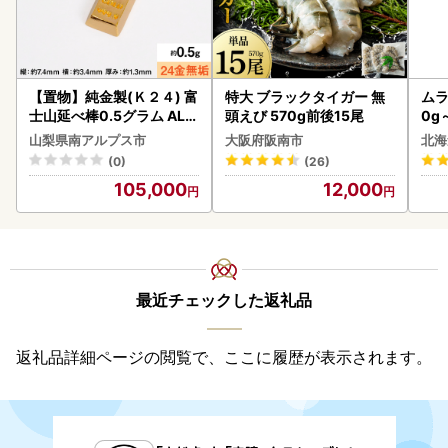
【置物】純金製(Ｋ２４) 富
特大 ブラックタイガー 無
ムラ
士山延べ棒0.5グラム ALP
頭えび 570g前後15尾
0g
BK181
山梨県南アルプス市
大阪府阪南市
北海
(0)
(26)
105,000
12,000
最近チェックした返礼品
返礼品詳細ページの閲覧で、ここに履歴が表示されます。