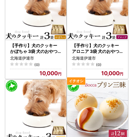
【手作り】犬のクッキー
【手作り】犬のクッキー
かぼちゃ 3袋 犬のおやつ
アロニア 3袋 犬のおやつ
【農福連携】【dti-005】
【農福連携】【dti-004】
北海道伊達市
北海道伊達市
北海道 伊達市 ペットフー
北海道 伊達市 ペットフー
(0)
(0)
ド ドックフード
ド ドックフード
10,000
10,000