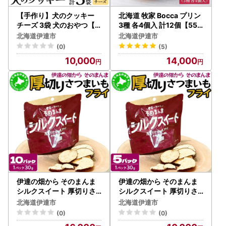
【手作り】犬のクッキー
北海道 牧家 Bocca プリン
チーズ 3袋 犬のおやつ【
3種 各4個入 計12個【552
農福連携】【dti-003】北
50209】
北海道伊達市
北海道伊達市
海道 伊達市 ペットフード
(0)
(5)
ドックフード
10,000
14,000
伊達の畑から そのまんま
伊達の畑から そのまんま
シルクスイート 厚切りさ
シルクスイート 厚切りさ
つまいもフライ １０パッ
つまいもフライ ５パック
北海道伊達市
北海道伊達市
クセット【upd-003】
セット【upd-002】
(0)
(0)