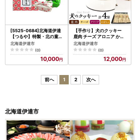
[5525-0684]北海道伊達
【手作り】犬のクッキー
【つるや】特製・北の童(
鹿肉 チーズ アロニア かぼ
わらんべ)もち15個セット
ちゃ 各1袋（計4袋）セッ
北海道伊達市
北海道伊達市
ト 犬のおやつ【農福連携
(0)
(0)
】【dti-002】北海道 伊
10,000
12,000
達市 ペットフード ドック
フード
前へ
1
2
次へ
北海道伊達市