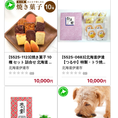
[5525-1123]焼き菓子 10
[5525-0683]北海道伊達
種 セット 詰合せ 北海道 素
【つるや】特製・トラ焼き
材 ケーキ パウンドケーキ
＆どら焼き9個セット
北海道伊達市
北海道伊達市
ブラウニー サブレ 伊達市
(0)
(0)
パティスリービジュー
10,000
10,000