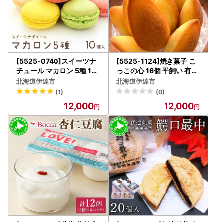
[5525-0740]スイーツナ
[5525-1124]焼き菓子 こ
チュール マカロン 5種 10
っこの心 16個 平飼い 有精
個入り お菓子 スイーツ 北
卵 使用 北海道 素材 伊達市
北海道伊達市
北海道伊達市
海道 伊達市
パティスリービジュー
(1)
(0)
12,000
12,000