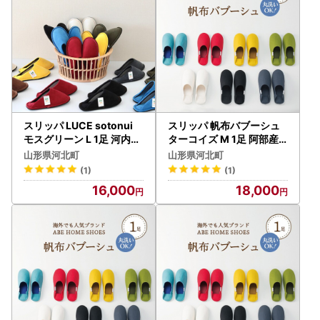
様事由による返送、劣化については、再送を承ることができ
ませんのでご了承ください。
・寄附者の都合（長期不在や転居先不明等）により返礼品が
お届けできず、配送業者の保管期限も切れてしまった場合
は、返礼品が破棄される場合がございますのでご注意くださ
い。
【寄附金受領証明書】
スリッパ LUCE sotonui
スリッパ 帆布バブーシュ
返礼品とは別に、入金確認後、お申込み時記載の寄附者様ご
モスグリーン L 1足 河内ス
ターコイズ M 1足 阿部産
リッパ
業 スリッパ
住所に2週間程度で郵送いたします。
山形県河北町
山形県河北町
(1)
(1)
【ワンストップ特例申請書】
16,000
18,000
「希望する」にチェックをいただいた方に、寄附金受領証明
書とともにお送りいたします。
※寄附申込みのキャンセル、返礼品の変更・返品はできませ
ん。あらかじめご了承ください。
※お礼の品は協力事業者から直接発送いたします。発送のた
めに、協力事業者にも氏名・住所・電話番号の情報を提供し
ておりますので、予めご了承ください。