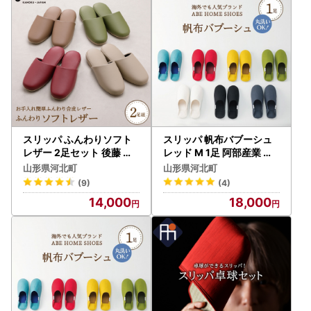
さい。
お急ぎの場合は12月26日（金）18時までにお電話にてご連
絡ください。
年末年始期間中の発送について
【配送について】
2025年12月27日（土）～2026年1月4日（日）まで全ての
返礼品の発送を控えさせていただきます。
寄附者様にはご迷惑をおかけいたしますが何卒ご理解のほど
スリッパ ふんわりソフト
スリッパ 帆布バブーシュ
よろしくお願いいたします。
レザー 2足セット 後藤 ス
レッド M 1足 阿部産業 ス
リッパ
リッパ
山形県河北町
山形県河北町
※年末年始期間中の配送は控えさせていただきますが、若干
(9)
(4)
前後する場合がございますので予めご了承ください。
14,000
18,000
※一部の提供事業者を除き、年末年始の配送は控えさせてい
ただきますが、若干前後する場合がございますので予めご了
承ください。
＝＝＝＝＝＝＝＝＝＝＝＝＝＝＝＝＝＝＝＝＝＝＝＝
◆クラウドファンディング実施中◆