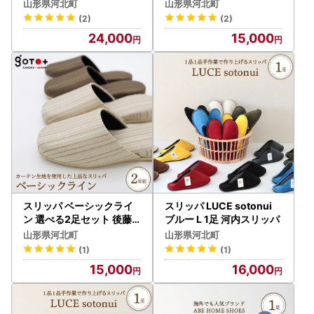
スリッパ
パ
登場しました！
山形県河北町
山形県河北町
(2)
(2)
IAMを使用して申請すると、申請書の記入＆郵送が不要。
24,000
15,000
署名や書類添付、ポスト投函など手間のかかる手続きを大幅
にスキップできます♪
※従来通りの「オンライン申請」「書類郵送による申請」も
引き続きご利用可能です。
▼申請アプリ【IAM】のダウンロードについて▼
Android・iOSのアプリストアにて＜アイアム マイナンバ
ー＞で検索してみてください♪
＝＝＝＝＝＝＝＝＝＝＝＝＝＝＝＝＝＝＝＝＝＝＝＝
スリッパ ベーシックライ
スリッパ LUCE sotonui
ン 選べる2足セット 後藤
ブルー L 1足 河内スリッパ
スリッパ
【返礼品の配送について】
山形県河北町
山形県河北町
・ご入金確認後、1か月～2か月程度でお届けいたします。
(1)
(1)
※お米やフルーツなど一部を除きます。
15,000
16,000
※配送不可地域に該当する場合はお届けすることができませ
んのでご注意ください。
・返礼品は確実にお受け取りください。長期不在等の寄附者