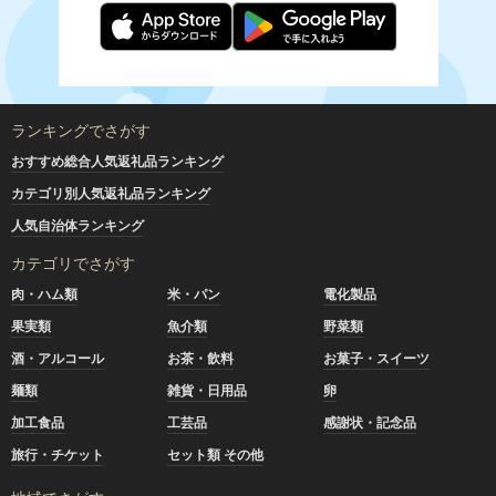
ランキングでさがす
おすすめ総合人気返礼品ランキング
カテゴリ別人気返礼品ランキング
人気自治体ランキング
カテゴリでさがす
肉・ハム類
米・パン
電化製品
果実類
魚介類
野菜類
酒・アルコール
お茶・飲料
お菓子・スイーツ
麺類
雑貨・日用品
卵
加工食品
工芸品
感謝状・記念品
旅行・チケット
セット類 その他