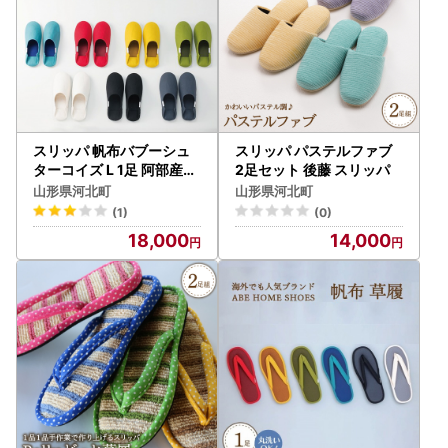
スリッパ 帆布バブーシュ
スリッパ パステルファブ
ターコイズ L 1足 阿部産業
2足セット 後藤 スリッパ
スリッパ
山形県河北町
山形県河北町
(1)
(0)
18,000
14,000