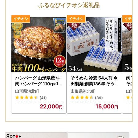
◆ワンストップ特例申請書
ふるなびイチオシ返礼品
2025年12月31日（水）までの寄附分は2025年1月5日
（月）までに発送
◆寄附金受領証明書
2025年12月25日（木）までの寄附分は2025年12月31日
（水）までに発送
2025年12月26日（金）以降の寄附分は2026年1月中に発送
年末年始期間中のお問合せについて
【お問い合わせについて】
◆年末
ハンバーグ 山形県産 牛
そうめん 冷麦 54人前 今
肉そば
2025年12月26日（金）18時まで受付
肉 ハンバーグ 110g×12
田製麺 創業136年 そう
そば 
個
めん 冷むぎ セット
そば
山形県河北町
山形県河北町
山形県
◆年始
(41)
(39)
2026年1月5日（月） 9時より受付
22,000
15,000
※年末年始期間中のメールでのお問い合わせは、12月27日受
信以降は、1月5日（月）9時より順次対応させていただきま
す。
返信まで数日いただく場合もございますので予めご了承くだ