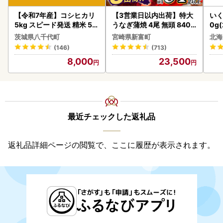
【令和7年産】コシヒカリ
【3営業日以内出荷】特大
いく
5kg スピード発送 精米 5k
うなぎ蒲焼 4尾 無頭 840g
0g
g x 1袋 白米 茨城県 八千代
以上 C388-840-3D
2-1
茨城県八千代町
宮崎県新富町
北海
町
(146)
(713)
8,000
23,500
最近チェックした返礼品
返礼品詳細ページの閲覧で、ここに履歴が表示されます。