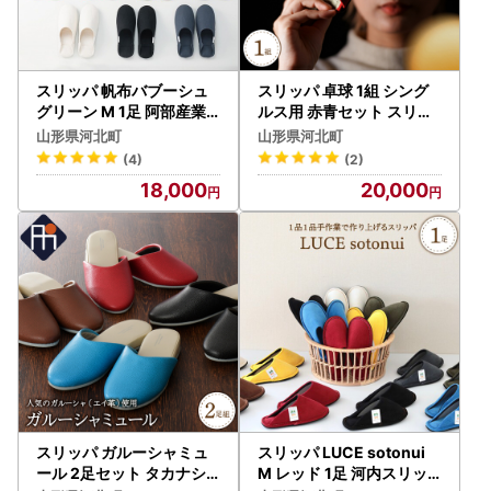
・野生鳥獣類の救護所を担う山形県内唯一の動物園。70年
以上続く動物園が100年先も動物たちとともに笑顔で過ごす
未来のために。
スリッパ 帆布バブーシュ
スリッパ 卓球 1組 シング
グリーン M 1足 阿部産業
ルス用 赤青セット スリッ
スリッパ
パ
・河北中央公園で走っているいもこ列車（蒸気機関車）を未
山形県河北町
山形県河北町
来に繋ぎたい！
(4)
(2)
18,000
20,000
皆様のあたたかいご支援、ご協力をお待ちしております。
＝＝＝＝＝＝＝＝＝＝＝＝＝＝＝＝＝＝＝＝＝＝＝＝
◆寄附者の皆様へ◆
●〇河北町ふるさと納税のワンストップ申請は、申請アプリ
「IAM」で簡単便利にスマホで完結！〇●
＼マイナンバーカードをお持ちの方へ朗報／
ご寄附をいただいた皆様のご負担を軽減するために、
スリッパ ガルーシャミュ
スリッパ LUCE sotonui
スマホのみで申請を完結できるアプリ「IAM(アイアム)」が
ール 2足セット タカナシ
M レッド 1足 河内スリッ