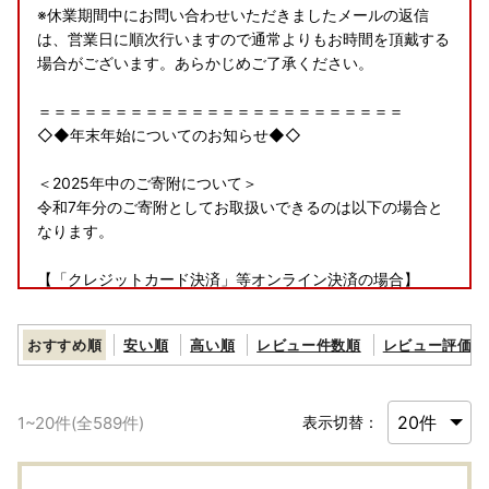
※休業期間中にお問い合わせいただきましたメールの返信
は、営業日に順次行いますので通常よりもお時間を頂戴する
場合がございます。あらかじめご了承ください。
＝＝＝＝＝＝＝＝＝＝＝＝＝＝＝＝＝＝＝＝＝＝＝＝
◇◆年末年始についてのお知らせ◆◇
＜2025年中のご寄附について＞
令和7年分のご寄附としてお取扱いできるのは以下の場合と
なります。
【「クレジットカード決済」等オンライン決済の場合】
2025年12月31日（水）23：59までに決済完了
おすすめ順
安い順
高い順
レビュー件数順
レビュー評価順
【書類の発送について】
＜寄附金受領証明書およびワンストップ特例申請書のお届け
について＞
1
~
20
件(全
589
件)
表示切替：
入金確認後、会員情報に登録されたご住所にお送りいたしま
す。