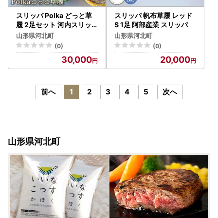
スリッパ Polka どっと草
スリッパ 帆布草履 レッド
履 2足セット 河内スリッ
S 1足 阿部産業 スリッパ
パ
山形県河北町
山形県河北町
(0)
(0)
30,000
20,000
前へ
1
2
3
4
5
次へ
山形県河北町