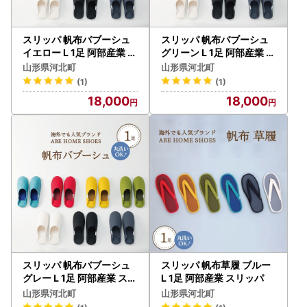
※ふるさと納税をされた方が受け取られた返礼品について
は、一時所得として課税対象となる場合がございます。
スリッパ 帆布バブーシュ
スリッパ 帆布バブーシュ
◇お問い合わせはこちら◇
イエロー L 1足 阿部産業 ス
グリーン L 1足 阿部産業 ス
リッパ
リッパ
＝＝＝＝＝＝＝＝＝＝＝＝＝＝＝＝＝＝＝＝＝＝＝＝
山形県河北町
山形県河北町
山形県河北町ふるさと納税サポート室
(1)
(1)
TEL：050-8888-8474
18,000
18,000
FAX：050-3737-2322
お問合せ受付時間：（平日）9:00〜18:00
メールアドレス：support@furusato-kahoku.jp
＝＝＝＝＝＝＝＝＝＝＝＝＝＝＝＝＝＝＝＝＝＝＝＝
スリッパ 帆布バブーシュ
スリッパ 帆布草履 ブルー
グレー L 1足 阿部産業 スリ
L 1足 阿部産業 スリッパ
ッパ
山形県河北町
山形県河北町