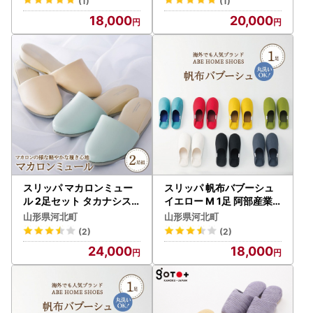
(1)
(1)
18,000
20,000
スリッパ マカロンミュー
スリッパ 帆布バブーシュ
ル 2足セット タカナシス
イエロー M 1足 阿部産業
リッパ
スリッパ
山形県河北町
山形県河北町
(2)
(2)
24,000
18,000