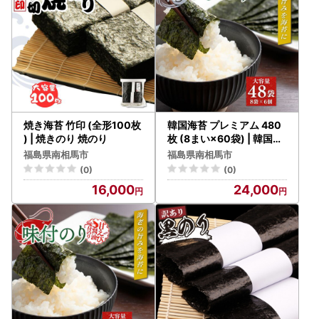
焼き海苔 竹印 (全形100枚
韓国海苔 プレミアム 480
) | 焼きのり 焼のり
枚 (8まい×60袋) | 韓国の
り
福島県南相馬市
福島県南相馬市
(0)
(0)
16,000
24,000