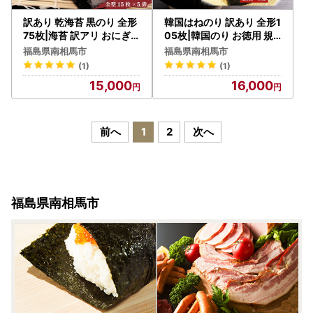
訳あり 乾海苔 黒のり 全形
韓国はねのり 訳あり 全形1
75枚|海苔 訳アリ おにぎり
05枚|韓国のり お徳用 規
南相馬
格外
福島県南相馬市
福島県南相馬市
(1)
(1)
15,000
16,000
前へ
1
2
次へ
福島県南相馬市