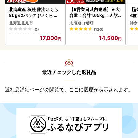
北海道産 秋鮭 醤油いくら
【5営業日以内発送】★大
【訳
80g×2パック ( いくら イ
容量！合計1.65kg！★訳
4種
クラ 魚卵 鮭 サケ さけ 鮭い
あり・牛の里ビーフハンバ
北海道北見市
北海道白老町
神奈
くら 醤油漬け パック 北海
ーグ(110ｇ5枚入）×3 AG
(0)
(120)
道産 ふるさと納税 秋鮭 )【
058
17,000
14,500
233-0002】
最近チェックした返礼品
返礼品詳細ページの閲覧で、ここに履歴が表示されます。