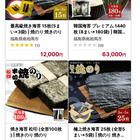
最高級焼き海苔 15枚(5ま
韓国海苔 プレミアム 1440
い×3袋) | 焼のり 焼きのり
枚 (8まい×180袋) | 韓国
のり
福島県南相馬市
福島県南相馬市
(1)
(0)
12,000
63,000
焼き海苔 松印 (全形100枚
極上焼き海苔 25枚 (全形5
) | 焼きのり 焼のり
まい×5袋) | 焼のり 焼きの