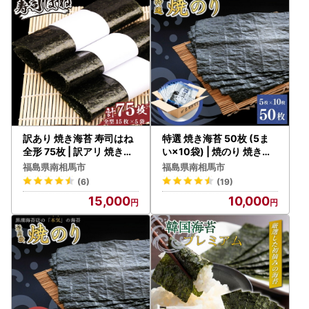
※土・日・祝日休業
【 オンラインワンストップ申請をご利用の皆様へ】
・当庁では、寄付者様向け寄付管理サイトの「自治体マイペ
ージ」にて、オンラインワンストップ申請の対応自治体とな
っています。※自治体マイページに登録していない方は、初
回アカウントの発行をお願いします。（5分ほどで完了しま
す）
https://mypg.jp/
訳あり 焼き海苔 寿司はね
特選 焼き海苔 50枚 (5ま
全形 75枚 | 訳アリ 焼きの
い×10袋) | 焼のり 焼きの
り 焼のり
り
福島県南相馬市
福島県南相馬市
(6)
(19)
15,000
10,000