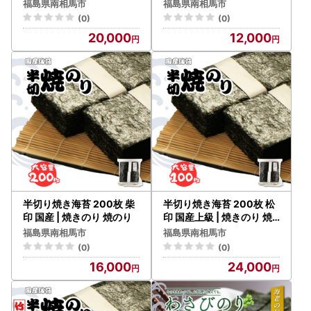
り
福島県南相馬市
福島県南相馬市
(0)
(0)
20,000
12,000
半切り焼き海苔 200枚 柴
半切り焼き海苔 200枚 松
印 国産 | 焼きのり 焼のり
印 国産上級 | 焼きのり 焼
のり
福島県南相馬市
福島県南相馬市
(0)
(0)
16,000
24,000