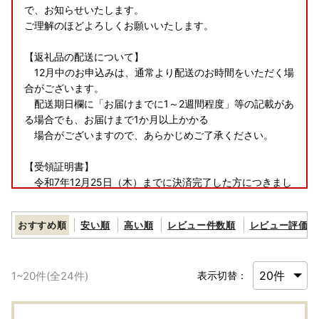
で、お知らせいたします。
ご理解のほどよろしくお願いいたします。
【返礼品の配送について】
12月中のお申込みは、通常より配送のお時間をいただく場
合がございます。
配送期日欄に「お届けまでに1～2週間程度」等の記載があ
る場合でも、お届けまで1か月以上かかる
場合がございますので、あらかじめご了承ください。
【受領証明書】
令和7年12月25日（木）までに決済完了した方につきまし
ては、受領証明書を年内に発送いたします。
令和7年12月26日（金）以降に決済した方につきまして
おすすめ順
安い順
高い順
レビュー件数順
レビュー評価順
は、年明け令和8年1月5日（月）から順次発送
いたします。
1
~
20
件(全
24
件)
表示切替：
【ワンストップ特例申請書】
12月19日(金)以降に決済された場合は申請書をダウンロー
ドいただき、事前にふるさと納税サポート