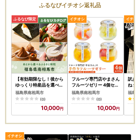
センターへお送りいただくことをおすすめいたします
ふるなびイチオシ返礼品
【サポートセンター営業日】
年末年始の営業は以下の通りとなりますので、ご了承くだ
さい。
・年内最終営業日：12/26（金）
・年始営業開始日：1/5（月）
■ふるさと納税制度・使い道に関するお問い合わせ先■
南相馬市役所秘書課秘書係
975-8686 福島県南相馬市原町区本町二丁目２７番地
TEL：0244-24-5234 FAX：0244-23-7425
【有効期限なし！後から
フルーツ専門店やまさん
訳あり 
Mail:furusato-tax@city.minamisoma.lg.jp
ゆっくり特産品を選べる
フルーツゼリー 4個セッ
ね 全形
】福島県南相馬市カタロ
ト | ゼリー
きのり
福島県南相馬市
福島県南相馬市
福島県
グポイント
■お申込み・送付書類・返礼品に関するお問い合わせ先■
(0)
(0)
南相馬市ふるさと納税サポートセンター
10,000
10,000
電話：097-529-5387
FAX：097-536-8550
E-mail ：minamisouma01@furusato95.jp
〒870-0033 大分県大分市千代町1-3-22松本ビル１Ｆ
※営業時間平日9時～17時