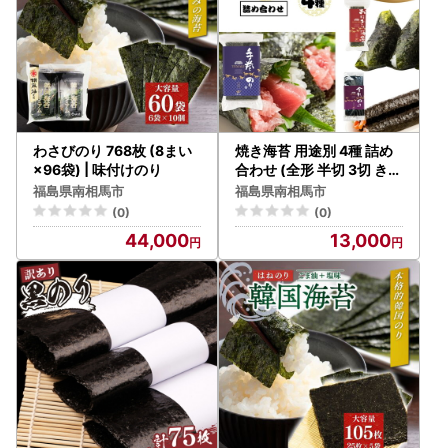
わさびのり 768枚 (8まい
焼き海苔 用途別 4種 詰め
×96袋) | 味付けのり
合わせ (全形 半切 3切 きざ
み) | 焼きのり 焼のり
福島県南相馬市
福島県南相馬市
(0)
(0)
44,000
13,000