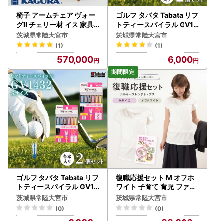
椅子 アームチェア ヴォー
ゴルフ タバタ Tabata リフ
グII チェリー材 イス 家具
トティースパイラル GV14
蔵 KAGURA 【椅子】【ho
32 Mサイズ×2個セット 【
茨城県常陸大宮市
茨城県常陸大宮市
0944】
ゴルフ】【ho1344-1】
(1)
(1)
570,000
6,000
ゴルフ タバタ Tabata リフ
復職応援セット M オフホ
トティースパイラル GV14
ワイト 子育て 育児 ファッ
32 Sサイズ×2個セット 【
ション 【マタニティ】【h
茨城県常陸大宮市
茨城県常陸大宮市
ゴルフ】【ho1343-1】
o0910】
(0)
(0)