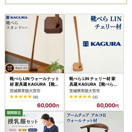
靴べら LIN ウォールナット
靴べら LIN チェリー材 家
材 家具蔵 KAGURA 【靴べ
具蔵 KAGURA 【靴べら】
ら】【ho1334】
【ho1333】
茨城県常陸大宮市
茨城県常陸大宮市
(9)
(3)
60,000
60,000