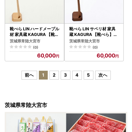
靴べら LIN ハードメープル
靴べら LIN サペリ材 家具
材 家具蔵 KAGURA 【靴べ
蔵 KAGURA 【靴べら】【
ら】【ho1335】
ho1336】
茨城県常陸大宮市
茨城県常陸大宮市
(0)
(0)
60,000
60,000
前へ
1
2
3
4
5
次へ
茨城県常陸大宮市