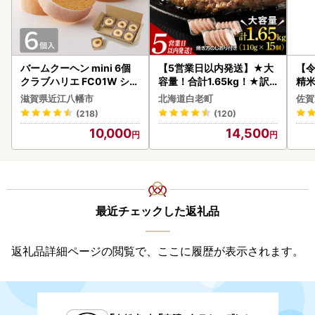
バームクーヘン mini 6個
【5営業日以内発送】★大
【
クラブハリエ FC01W シェ
容量！合計1.65kg！★訳
精米 
アボックス バウムクーヘ
あり・牛の里ビーフハンバ
滋賀県近江八幡市
北海道白老町
佐賀
ン
ーグ(110ｇ5枚入）×3 AG
(218)
(120)
058
10,000
14,500
最近チェックした返礼品
返礼品詳細ページの閲覧で、ここに履歴が表示されます。