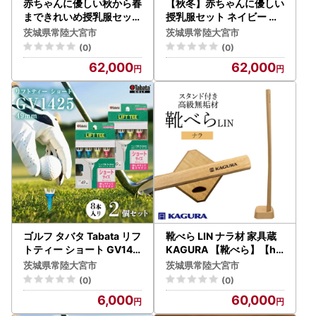
赤ちゃんに優しい秋から春
【秋冬】赤ちゃんに優しい
まできれいめ授乳服セット
授乳服セット ネイビー M
ピンク/L トップス 下着 ブ
トップス 下着 ブラジャー
茨城県常陸大宮市
茨城県常陸大宮市
ラジャー 【マタニティ】
【マタニティ】【ho0920
(0)
(0)
【ho0919】
】
62,000
62,000
ゴルフ タバタ Tabata リフ
靴べら LIN ナラ材 家具蔵
トティー ショート GV142
KAGURA 【靴べら】【ho
5 49mm×2個セット 【ゴ
1391】
茨城県常陸大宮市
茨城県常陸大宮市
ルフ】【ho1350-1】
(0)
(0)
6,000
60,000