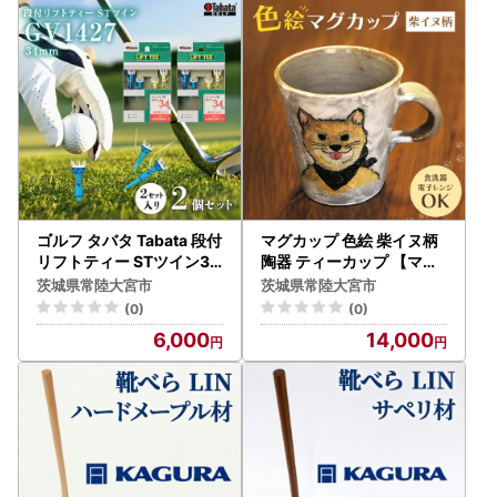
ゴルフ タバタ Tabata 段付
マグカップ 色絵 柴イヌ柄
リフトティー STツイン34
陶器 ティーカップ 【マグ
mm GV1427×2個セット
カップ 】【ho0873】
茨城県常陸大宮市
茨城県常陸大宮市
【ゴルフ】【ho1351-1】
(0)
(0)
6,000
14,000