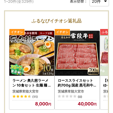
1
~
20
件(全
329
件)
表示切替：
ふるなびイチオシ返礼品
ラーメン 奥久慈ラーメ
ローススライスセット
【有
ン 10食セット 生麺 麺
約700g 国産 黒毛和牛
ゆっ
【ラーメン】【ho0842
【スライス】【ho0916
】茨
茨城県常陸大宮市
茨城県常陸大宮市
茨城県
】
】
ログ
(11)
(0)
8,000
40,000