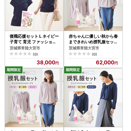
復職応援セット L ネイビー
赤ちゃんに優しい秋から春
子育て 育児 ファッション
まできれいめ授乳服セット
【マタニティ】【ho0913
ピンク/M トップス 下着 ブ
茨城県常陸大宮市
茨城県常陸大宮市
】
ラジャー 【マタニティ】
(0)
(0)
【ho0918】
38,000
62,000