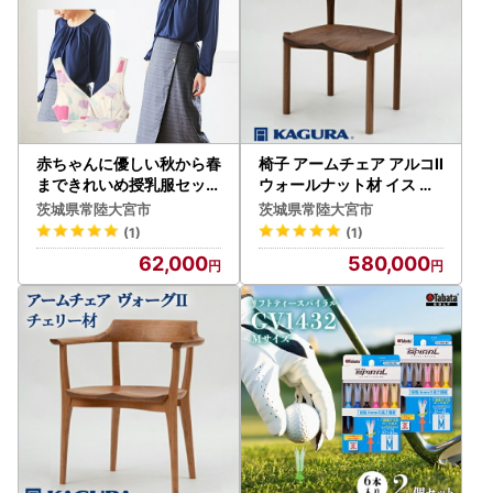
赤ちゃんに優しい秋から春
椅子 アームチェア アルコII
まできれいめ授乳服セット
ウォールナット材 イス 家
ネイビー/L トップス 下着
具蔵 KAGURA 【椅子】【
茨城県常陸大宮市
茨城県常陸大宮市
ブラジャー 【マタニティ
ho0994】
(1)
(1)
】【ho0921】
62,000
580,000