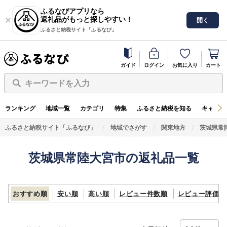
ふるなびアプリなら
返礼品がもっと探しやすい！
開く
ふるさと納税サイト「ふるなび」
ガイド
ログイン
お気に入り
カート
キーワードを入力
ランキング
地域一覧
カテゴリ
特集
ふるさと納税を知る
キャンペ
ふるさと納税サイト「ふるなび」
地域でさがす
関東地方
茨城県常
茨城県常陸大宮市の返礼品一覧
おすすめ順
安い順
高い順
レビュー件数順
レビュー評価順