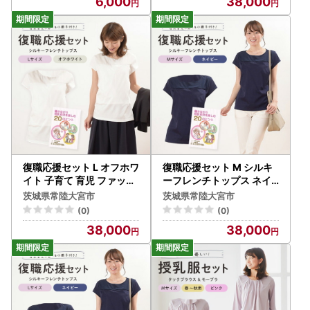
6,000
38,000
復職応援セット L オフホワ
復職応援セット M シルキ
イト 子育て 育児 ファッシ
ーフレンチトップス ネイ
ョン 【マタニティ】【ho
ビー 子育て 育児 ファッシ
茨城県常陸大宮市
茨城県常陸大宮市
0911】
ョン 【マタニティ】【ho
(0)
(0)
0912】
38,000
38,000