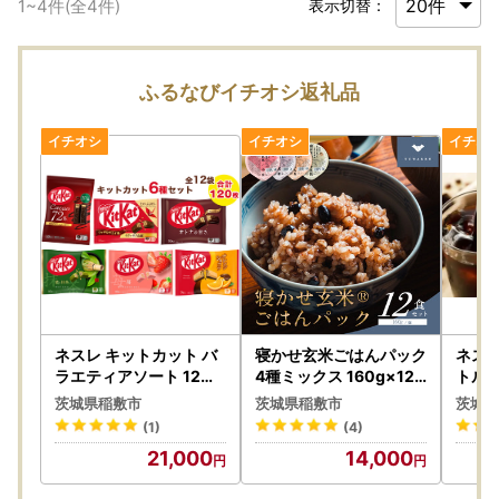
1
~
4
件(全
4
件)
表示切替：
ふるなびイチオシ返礼品
ネスレ キットカット バ
寝かせ玄米ごはんパック
ネスカ
ラエティアソート 12袋
4種ミックス 160g×12
トルコ
セット (6種×2袋) 合計1
食 (小豆ブレンド／黒米
えめ 9
茨城県稲敷市
茨城県稲敷市
茨城県
20枚 チョコレート 菓子
ブレンド 各4食、もち麦
7]
(1)
(4)
ウエハース [2117]
ブレンド／十五穀ブレン
21,000
14,000
ド 各2食) [1616]