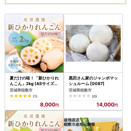
夏だけの味！「新ひかりれ
黒田さん家のジャンボマッ
んこん」2kg (ASサイズ)
シュルーム [0087]
専用箱入 [1743]
茨城県稲敷市
茨城県稲敷市
(1)
(0)
8,000
14,000