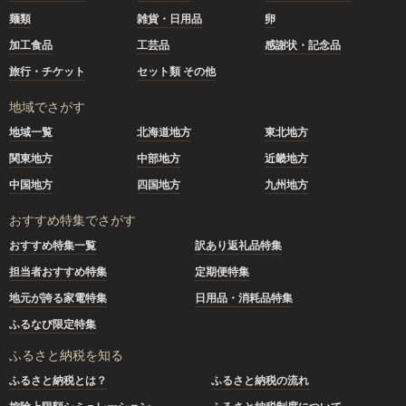
麺類
雑貨・日用品
卵
加工食品
工芸品
感謝状・記念品
旅行・チケット
セット類 その他
地域でさがす
地域一覧
北海道地方
東北地方
関東地方
中部地方
近畿地方
中国地方
四国地方
九州地方
おすすめ特集でさがす
おすすめ特集一覧
訳あり返礼品特集
担当者おすすめ特集
定期便特集
地元が誇る家電特集
日用品・消耗品特集
ふるなび限定特集
ふるさと納税を知る
ふるさと納税とは？
ふるさと納税の流れ