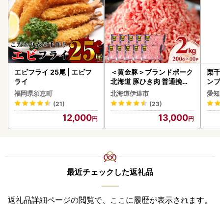
エビフライ 25尾 | エビフ
＜黄金豚＞ブランドポーク
栗千
ライ
北海道 豚ひき肉 普通挽き
ンブ
200g 10パック 計2kg
デザ
福岡県須恵町
北海道伊達市
愛知
(21)
(23)
12,000
13,000
最近チェックした返礼品
返礼品詳細ページの閲覧で、ここに履歴が表示されます。