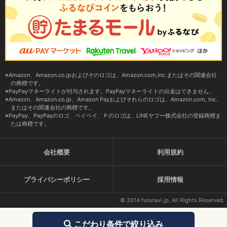
Amazon、Amazon.co.jpおよびそのロゴは、Amazon.com,Inc.またはその関連会社
の商標です。
PayPayマネーライトが付与されます。PayPayマネーライトの出金はできません。
Amazon、Amazon.co.jp、Amazon Payおよびそれらのロゴは、Amazon.com, Inc.
またはその関連会社の商標です。
PayPay、PayPayのロゴ、ペイペイ、Ｐのロゴは、LINEヤフー株式会社の登録商標ま
たは商標です。
会社概要
利用規約
プライバシーポリシー
採用情報
© 2014 furunavi.jp, All Rights Reserved.
こだわり条件で絞り込み