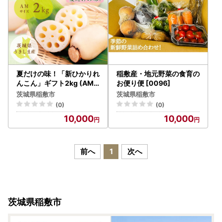
夏だけの味！「新ひかりれ
稲敷産・地元野菜の食育の
んこん」ギフト2kg (AM
お便り便 [0096]
サイズ) 化粧箱入 [1742]
茨城県稲敷市
茨城県稲敷市
(0)
(0)
10,000
10,000
前へ
1
次へ
茨城県稲敷市