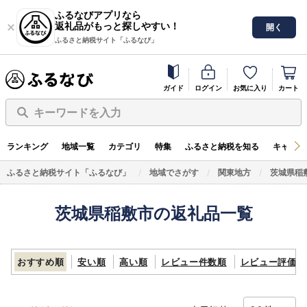
ふるなびアプリなら
返礼品がもっと探しやすい！
開く
ふるさと納税サイト「ふるなび」
ガイド
ログイン
お気に入り
カート
キーワードを入力
ランキング
地域一覧
カテゴリ
特集
ふるさと納税を知る
キャンペ
ふるさと納税サイト「ふるなび」
地域でさがす
関東地方
茨城県稲
茨城県稲敷市の返礼品一覧
おすすめ順
安い順
高い順
レビュー件数順
レビュー評価順