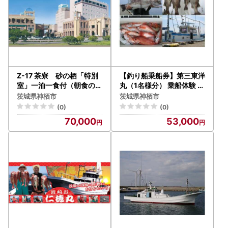
Z-17 茶寮 砂の栖「特別
【釣り船乗船券】第三東洋
室」一泊一食付（朝食のみ
丸（1名様分） 乗船体験 体
）ペア 宿泊券 旅行 チケッ
験 チケット
茨城県神栖市
茨城県神栖市
ト
(0)
(0)
70,000
53,000