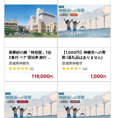
茶寮砂の栖「特別室」1泊
【1,000円】神栖市への寄
2食付 ペア 宿泊券 旅行 チ
附 (返礼品はありません)
ケット
茨城県神栖市
茨城県神栖市
(1)
(2)
116,000
1,000