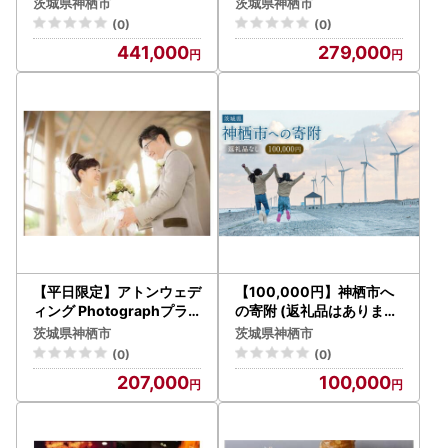
ン 「和装+洋装」 フォト
ン 「和装」 フォトウエデ
茨城県神栖市
茨城県神栖市
ウエディング 撮影
ィング 撮影
(0)
(0)
441,000
279,000
【平日限定】アトンウェデ
【100,000円】神栖市へ
ィング Photographプラ
の寄附 (返礼品はありませ
ン 「洋装」 フォトウエデ
ん)
茨城県神栖市
茨城県神栖市
ィング 撮影
(0)
(0)
207,000
100,000