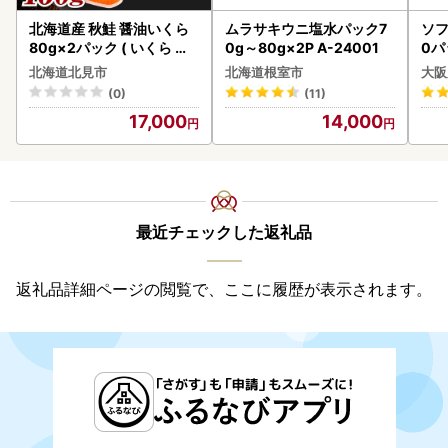
北海道産 秋鮭 醤油いくら
ムラサキウニ塩水パック7
ソフ
80g×2パック ( いくら イ
0g～80g×2P A-24001
0パ
クラ 魚卵 鮭 サケ さけ 鮭い
北海道北見市
北海道根室市
大阪
くら 醤油漬け パック 北海
(0)
(11)
道産 ふるさと納税 秋鮭 )【
17,000
14,000
233-0002】
最近チェックした返礼品
返礼品詳細ページの閲覧で、ここに履歴が表示されます。