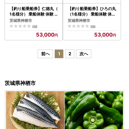
【釣り船乗船券】仁徳丸（
【釣り船乗船券】ひろの丸
1名様分） 乗船体験 体験
（1名様分） 乗船体験 体験
チケット
チケット
茨城県神栖市
茨城県神栖市
(0)
(0)
53,000
53,000
前へ
1
2
次へ
茨城県神栖市