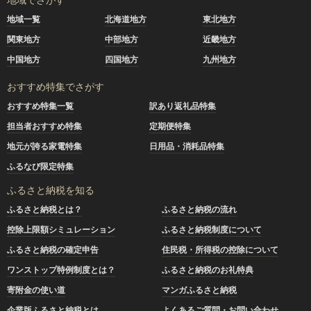
地域一覧
北海道地方
東北地方
関東地方
中部地方
近畿地方
中国地方
四国地方
九州地方
おすすめ特集でさがす
おすすめ特集一覧
訳あり返礼品特集
担当者おすすめ特集
定期便特集
地元が誇る家電特集
日用品・消耗品特集
ふるなび限定特集
ふるさと納税を知る
ふるさと納税とは？
ふるさと納税の流れ
控除上限額シミュレーション
ふるさと納税制度について
ふるさと納税の確定申告
住民税・所得税の控除について
ワンストップ特例制度とは？
ふるさと納税のお礼特典
寄附金の使い道
マンガふるさと納税
企業版ふるさと納税とは
よくあるご質問・お問い合わせ