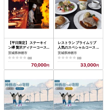
【平日限定】 ステーキイ
レストラン プライムリブ
ン欅 贅沢ディナーコース
人気のスペシャルコース 2
2名様分 ペア 食事 チケッ
名様分 食事券 ペア チケッ
茨城県神栖市
茨城県神栖市
ト
ト
(0)
(0)
70,000
33,000