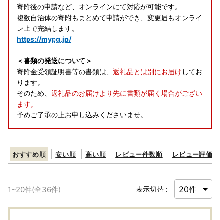
寄附後の申請など、オンラインにて対応が可能です。
複数自治体の寄附もまとめて申請ができ、変更届もオンライ
ン上で完結します。
https://mypg.jp/
＜書類の発送について＞
寄附金受領証明書等の書類は、
返礼品とは別にお届け
してお
ります。
そのため、
返礼品のお届けより先に書類が届く場合がござい
ます。
予めご了承の上お申し込みくださいませ。
おすすめ順
安い順
高い順
レビュー件数順
レビュー評価順
1
~
20
件(全
36
件)
表示切替：