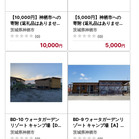
【10,000円】神栖市への
【5,000円】神栖市への
寄附 (返礼品はありません
寄附 (返礼品はありません
)
)
茨城県神栖市
茨城県神栖市
(0)
(0)
10,000
5,000
BD-10 ウォータガーデン
BD-9 ウォータガーデンリ
リゾート キャンプ場【D】
ゾート キャンプ場【A】大
大人2名様分 1泊 宿泊券 体
人2名様分 1泊 宿泊券 体験
茨城県神栖市
茨城県神栖市
験
(0)
(0)