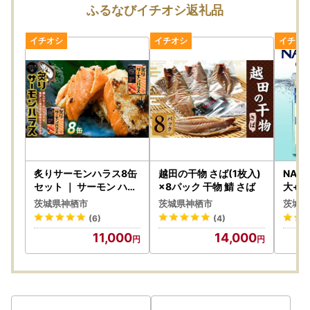
ふるなびイチオシ返礼品
炙りサーモンハラス8缶
越田の干物 さば(1枚入)
NANO
セット ｜ サーモン ハラ
×8パック 干物 鯖 さば
大+
ス 炙り あぶり 魚 缶詰
大60
茨城県神栖市
茨城県神栖市
茨城県
保存 長期保存
0g×
(6)
(4)
ナノッ
11,000
14,000
one
め替え
神栖